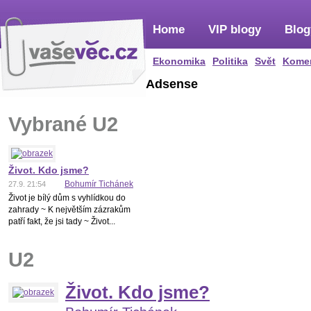
Home
VIP blogy
Blog
Ekonomika
Politika
Svět
Kome
Adsense
Vybrané U2
Život. Kdo jsme?
Bohumír Tichánek
27.9. 21:54
Život je bílý dům s vyhlídkou do
zahrady ~ K největším zázrakům
patří fakt, že jsi tady ~ Život...
U2
Život. Kdo jsme?