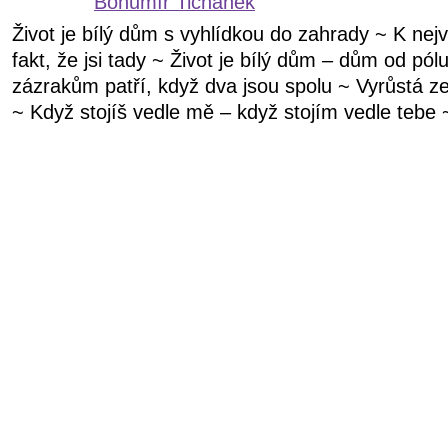
Bohumír Tichánek
Život je bílý dům s vyhlídkou do zahrady ~ K nej
fakt, že jsi tady ~ Život je bílý dům – dům od pól
zázrakům patří, když dva jsou spolu ~ Vyrůstá 
~ Když stojíš vedle mě – když stojím vedle tebe ~