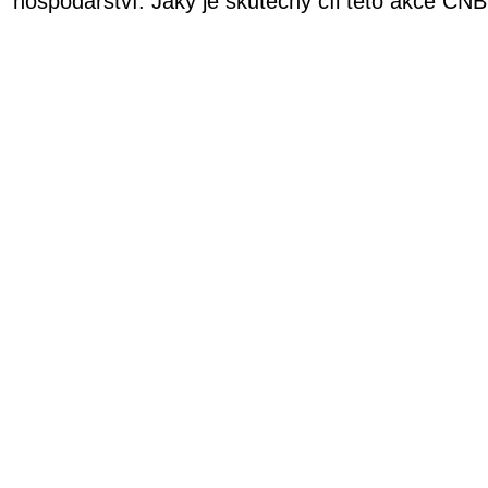
hospodářství. Jaký je skutečný cíl této akce ČN