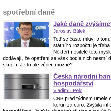
spotřební daně
Jaké daně zvýšíme
Jaroslav Bálek
Teď se často mluví o tom,
státního rozpočtu je třeba
Někteří nositelé této myšl
dodávají, že opatření se však podle nich nesmí 
skupin. Je to ale vůbec možné?
Česká národní bank
hospodářství
Vladimír Pelc
ČNB před týdnem uměle os
korun za euro. Zvýšila infl