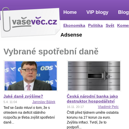
Home
VIP blogy
Blog
Ekonomika
Politika
Svět
Kome
Adsense
Vybrané spotřební daně
Jaké daně zvýšíme?
Česká národní banka jako
destruktor hospodářství
Jaroslav Bálek
5.4. 11:04
Vladimír Pelc
16.11. 20:17
Teď se často mluví o tom, že s
ohledem na deficit státního
ČNB před týdnem uměle oslabila
rozpočtu je třeba zvýšit spotřební
korunu na 27 korun za euro.
daně...
Zvýšila inflaci. Tvrdí, že to
podpoří...