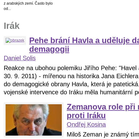
z arabských zemí. Často bylo
od...
Irák
Pehe brání Havla a uděluje da
demagogii
Daniel Solis
Reakce na ubohou polemiku Jiřího Pehe: "Havel
30. 9. 2011) - mířenou na historika Jana Eichlera
do demagogické obrany Havla, která je patetická
vojenské intervence do Iráku měla humanitární poh
Zemanova role při 
proti Iráku
Ondřej Kosina
Miloš Zeman je známý tím,