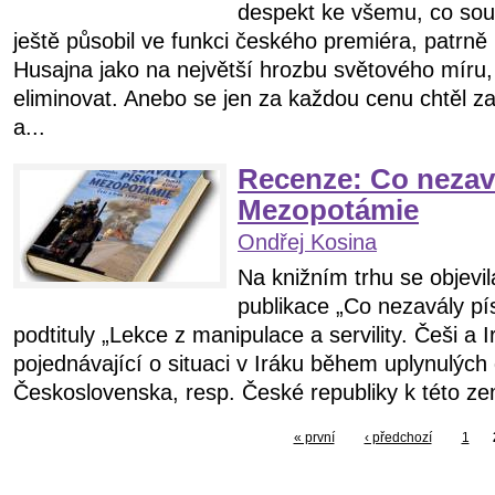
despekt ke všemu, co sou
ještě působil ve funkci českého premiéra, patrn
Husajna jako na největší hrozbu světového míru,
eliminovat. Anebo se jen za každou cenu chtěl z
a...
Recenze: Co nezav
Mezopotámie
Ondřej Kosina
Na knižním trhu se objevi
publikace „Co nezavály p
podtituly „Lekce z manipulace a servility. Češi a 
pojednávající o situaci v Iráku během uplynulých 
Československa, resp. České republiky k této ze
« první
‹ předchozí
1