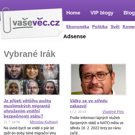
Home
VIP blogy
Blog
Ekonomika
Politika
Svět
Kome
Adsense
Vybrané Irák
Je přijetí většího počtu
Války se ve středu
muslimských migrantů
zakazují
ohrožením vnitřní
Vladimír Pelc
17.2. 20:43
bezpečnosti státu?
Podle informací tajných služeb
Miroslav Kulhavý
21.7. 18:56
Spojených států a NATO měla ve
Na úvod bych se vrátil o pár let
středu 16. 2. 2022 brzy po ránu
zpět do doby silné migrační vlny
začít...