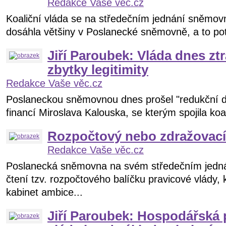
Redakce Vaše věc.cz
Koaliční vláda se na středečním jednání sněmovn
dosáhla většiny v Poslanecké sněmovně, a to poté
Jiří Paroubek: Vláda dnes ztra
zbytky legitimity
Redakce Vaše věc.cz
Poslaneckou sněmovnou dnes prošel "redukční da
financí Miroslava Kalouska, se kterým spojila koal
Rozpočtový nebo zdražovací
Redakce Vaše věc.cz
Poslanecká sněmovna na svém středečním jedná
čtení tzv. rozpočtového balíčku pravicové vlády
kabinet ambice...
Jiří Paroubek: Hospodářská 