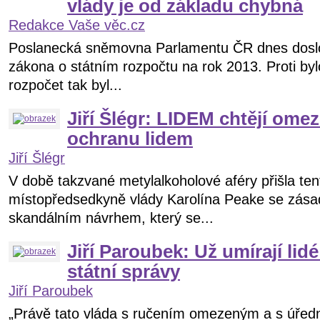
vlády je od základu chybná
Redakce Vaše věc.cz
Poslanecká sněmovna Parlamentu ČR dnes doslo
zákona o státním rozpočtu na rok 2013. Proti by
rozpočet tak byl...
Jiří Šlégr: LIDEM chtějí omez
ochranu lidem
Jiří Šlégr
V době takzvané metylalkoholové aféry přišla ten
místopředsedkyně vlády Karolína Peake se zása
skandálním návrhem, který se...
Jiří Paroubek: Už umírají lid
státní správy
Jiří Paroubek
„Právě tato vláda s ručením omezeným a s úředn