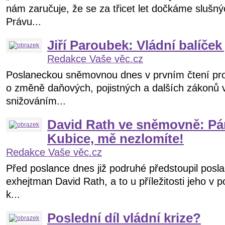
nám zaručuje, že se za třicet let dočkáme slušný
Právu...
Jiří Paroubek: Vládní balíček
Redakce Vaše věc.cz
Poslaneckou sněmovnou dnes v prvním čtení pro
o změně daňových, pojistných a dalších zákonů v
snižováním...
David Rath ve sněmovně: Pá
Kubice, mě nezlomíte!
Redakce Vaše věc.cz
Před poslance dnes již podruhé předstoupil posl
exhejtman David Rath, a to u příležitosti jeho v p
k...
Poslední díl vládní krize?