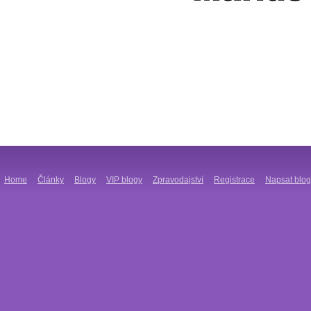
Home
Články
Blogy
VIP blogy
Zpravodajství
Registrace
Napsat blog