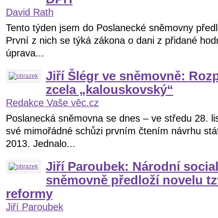
David Rath
Tento týden jsem do Poslanecké sněmovny předlo
První z nich se týká zákona o dani z přidané ho
úprava...
Jiří Šlégr ve sněmovně: Roz
zcela „kalouskovský“
Redakce Vaše věc.cz
Poslanecká sněmovna se dnes – ve středu 28. li
své mimořádné schůzi prvním čtením návrhu stát
2013. Jednalo...
Jiří Paroubek: Národní socia
sněmovně předloží novelu t
reformy
Jiří Paroubek