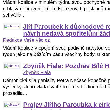
Vládní koalice v minulém týdnu svou pochybně n
o hlasy nepravomocně odsouzených poslanců mim
schválila...
Jiří Paroubek k důchodové r
návrh nedává spořitelům žá
Redakce Vaše věc.cz
Vládní koalice v opojení svou podivně nabytou vě
týden jako na běžícím pásu všechny body, u který
Zbyněk Fiala: Pozdrav Bílé H
Zbyněk Fiala
Démonická síla geniality Petra Nečase konečně p
výsledky. Jeho vláda svaté trojice v hodině duch
prosadila...
Projev Jiřího Paroubka k cír