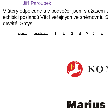
Jiří Paroubek
V úterý odpoledne a v podvečer jsem s úžasem s
exhibici poslanců Věcí veřejných ve sněmovně. S
deváté. Smysl...
« první
‹ předchozí
1
2
3
4
5
6
7