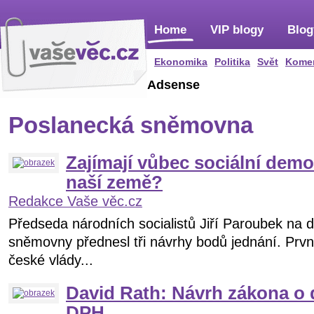
Home
VIP blogy
Blog
Ekonomika
Politika
Svět
Kome
Adsense
Poslanecká sněmovna
Zajímají vůbec sociální demo
naší země?
Redakce Vaše věc.cz
Předseda národních socialistů Jiří Paroubek na 
sněmovny přednesl tři návrhy bodů jednání. První
české vlády...
David Rath: Návrh zákona o d
DPH