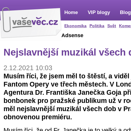
Home
VIP blogy
Blog
Ekonomika
Politika
Svět
Kome
Adsense
Nejslavnější muzikál všech 
2.12.2021 10:03
Musím říci, že jsem měl to štěstí, a vidě
Fantom Opery ve třech městech. V Londýn
Agentura Dr. Františka Janečka Goja při
bonbonek pro pražské publikum už v roc
měl nejslavnější muzikál všech dob v Pr
obnovenou premiéru.
Musím říci, že od Fr. Janečka je to velký a 