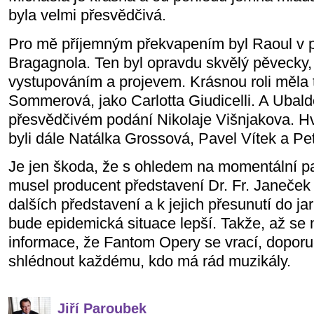
byla velmi přesvědčivá.
Pro mě příjemným překvapením byl Raoul v 
Bragagnola. Ten byl opravdu skvělý pěvecky
vystupováním a projevem. Krásnou roli měla
Sommerová, jako Carlotta Giudicelli. A Ubald
přesvědčivém podání Nikolaje Višnjakova. 
byli dále Natálka Grossová, Pavel Vítek a Pe
Je jen škoda, že s ohledem na momentální p
musel producent představení Dr. Fr. Janeček 
dalších představení a k jejich přesunutí do ja
bude epidemická situace lepší. Takže, až se n
informace, že Fantom Opery se vrací, doporuč
shlédnout každému, kdo má rád muzikály.
Jiří Paroubek