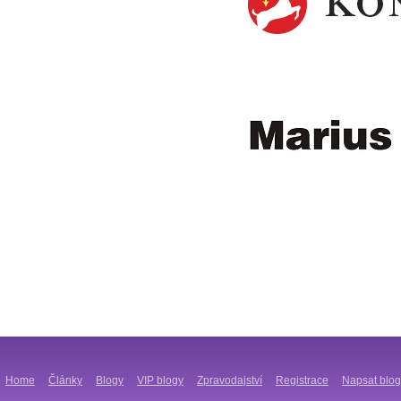
Home
Články
Blogy
VIP blogy
Zpravodajství
Registrace
Napsat blog