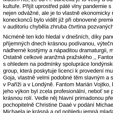
kultuře. Přijít uprostřed páté vlny pandemie
nejen odvážné, ale je to vlastně ekonomicky r
koneckonců bylo vidět již při obnovené premi
v auditoriu chyběla zhruba čtvrtina pozvaných.
Nicméně ten kdo hledal v dnešních, díky pand
příjemných dnech krásnou podívanou, výteč
nádherné kostýmy a nápaditou dramaturgii, mus
Ostatně celkové aranžmá pražského ,, Fanto
s ohledem na podmínky spolupráce londýnsk
group, která poskytuje licenci k provedení m
Goja, vlastně velmi podobné těm slavným a 
v Paříži a v Londýně. Fantom Marián Vojtko, 
jeho výkon byl zcela profesionální, neboť se p
krásnou rolí. Vedle něj hlavní primadonou př
pochopitelně Christine Daaé v podání Micha
Michaela je krásná a od pohledu jemná mladá