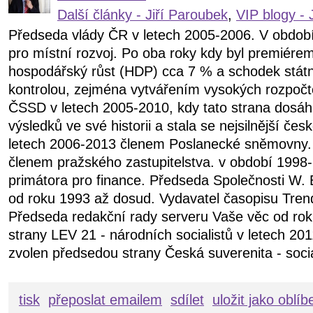
Další články - Jiří Paroubek
,
VIP blogy - 
Předseda vlády ČR v letech 2005-2006. V obdob
pro místní rozvoj. Po oba roky kdy byl premiére
hospodářský růst (HDP) cca 7 % a schodek státn
kontrolou, zejména vytvářením vysokých rozpočt
ČSSD v letech 2005-2010, kdy tato strana dosáhl
výsledků ve své historii a stala se nejsilnější čes
letech 2006-2013 členem Poslanecké sněmovny.
členem pražského zastupitelstva. v období 199
primátora pro finance. Předseda Společnosti W. 
od roku 1993 až dosud. Vydavatel časopisu Tren
Předseda redakční rady serveru Vaše věc od ro
strany LEV 21 - národních socialistů v letech 20
zvolen předsedou strany Česká suverenita - soci
tisk
přeposlat emailem
sdílet
uložit jako oblí