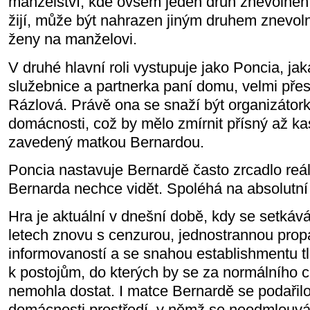
manželství, kde ovšem jeden druh znevolnén
žijí, může být nahrazen jiným druhem znevolně
ženy na manželovi.
V druhé hlavní roli vystupuje jako Poncia, jak
služebnice a partnerka paní domu, velmi pře
Rázlová. Právě ona se snaží být organizátork
domácnosti, což by mělo zmírnit přísný až k
zavedený matkou Bernardou.
Poncia nastavuje Bernardě často zrcadlo reál
Bernarda nechce vidět. Spoléhá na absolutní
Hra je aktuální v dnešní době, kdy se setkává
letech znovu s cenzurou, jednostrannou pro
informovaností a se snahou establishmentu tl
k postojům, do kterých by se za normálního 
nemohla dostat. I matce Bernardě se podařilo
domácnosti prostředí, v němž se neodmlouvá,