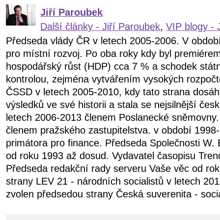
Jiří Paroubek
Další články - Jiří Paroubek
,
VIP blogy - 
Předseda vlády ČR v letech 2005-2006. V obdob
pro místní rozvoj. Po oba roky kdy byl premiére
hospodářský růst (HDP) cca 7 % a schodek státn
kontrolou, zejména vytvářením vysokých rozpočt
ČSSD v letech 2005-2010, kdy tato strana dosáhl
výsledků ve své historii a stala se nejsilnější čes
letech 2006-2013 členem Poslanecké sněmovny.
členem pražského zastupitelstva. v období 199
primátora pro finance. Předseda Společnosti W. 
od roku 1993 až dosud. Vydavatel časopisu Tren
Předseda redakční rady serveru Vaše věc od ro
strany LEV 21 - národních socialistů v letech 20
zvolen předsedou strany Česká suverenita - soci