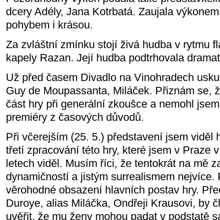
dcery Adély, Jana Kotrbatá. Zaujala výkonem
pohybem i krásou.
Za zvláštní zmínku stojí živá hudba v rytmu 
kapely Razan. Její hudba podtrhovala dramat
Už před časem Divadlo na Vinohradech uskut
Guy de Moupassanta, Miláček. Přiznám se, že
část hry při generální zkoušce a nemohl jse
premiéry z časových důvodů.
Při včerejším (25. 5.) představení jsem viděl h
třetí zpracování této hry, které jsem v Praze 
letech viděl. Musím říci, že tentokrát na mě 
dynamičností a jistým surrealismem nejvíce. 
věrohodné obsazení hlavních postav hry. Pře
Duroye, alias Miláčka, Ondřeji Krausovi, by 
uvěřit, že mu ženy mohou padat v podstatě s