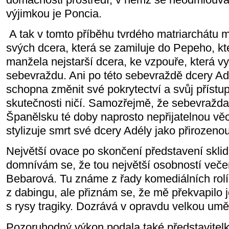
výjimkou je Poncia.
A tak v tomto příběhu tvrdého matriarchátu 
svých dcera, která se zamiluje do Pepeho, kt
manžela nejstarší dcera, ke vzpouře, která v
sebevraždu. Ani po této sebevraždě dcery Ad
schopna změnit své pokrytectví a svůj přístup
skutečnosti ničí. Samozřejmě, že sebevražda
Španělsku té doby naprosto nepřijatelnou věc
stylizuje smrt své dcery Adély jako přirozenou
Největší ovace po skončení představení sklid
domnívám se, že tou největší osobností veče
Bebarová. Tu známe z řady komediálních rolí.
z dabingu, ale přiznám se, že mě překvapilo j
s rysy tragiky. Dozrává v opravdu velkou umě
Pozoruhodný výkon podala také představitelk