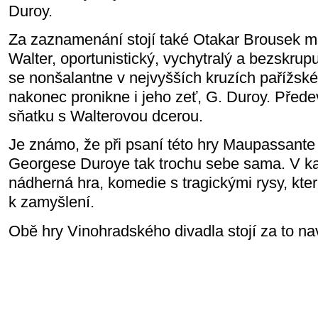
Duroy.
Za zaznamenání stojí také Otakar Brousek ml
Walter, oportunistický, vychytralý a bezskrup
se nonšalantne v nejvyšších kruzích pařížské
nakonec pronikne i jeho zeť, G. Duroy. Před
sňatku s Walterovou dcerou.
Je známo, že při psaní této hry Maupassante s
Georgese Duroye tak trochu sebe sama. V ka
nádherná hra, komedie s tragickými rysy, kte
k zamyšlení.
Obě hry Vinohradského divadla stojí za to nav