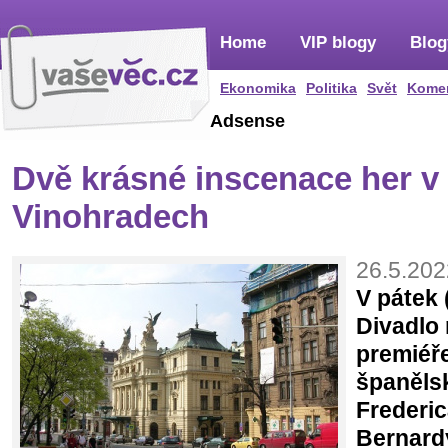
Home
VIP blogy
Blog
Ekonomika
Politika
Svět
Kome
Adsense
Dvě krásné inscenace her v
Vinohradech
26.5.202
V pátek 
Divadlo
premiéře
španěls
Frederic
Bernard