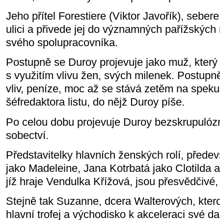
Jeho přítel Forestiere (Viktor Javořík), seber
ulici a přivede jej do významných pařížských 
svého spolupracovníka.
Postupně se Duroy projevuje jako muž, který 
s využitím vlivu žen, svých milenek. Postupně
vliv, peníze, moc až se stává zetěm na speku
šéfredaktora listu, do nějž Duroy píše.
Po celou dobu projevuje Duroy bezskrupuló
sobectví.
Představitelky hlavních ženských rolí, přede
jako Madeleine, Jana Kotrbatá jako Clotilda 
jíž hraje Vendulka Křížová, jsou přesvědčivé,
Stejně tak Suzanne, dcera Walterových, kter
hlavní trofej a východisko k akceleraci své d