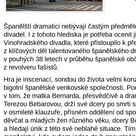
Španělští dramatici nebývají častým předmě
divadel. I z tohoto hlediska je potřeba ocenit 
Vinohradského divadla, které přistoupilo k p
z klíčových děl talentovaného španělského dr
v pouhých 38 letech v průběhu španělské ob
z revolveru fašistů.
Hra je inscenací, sondou do života velmi konz
bigotní španělské venkovské společnosti. Po
v tom, že matka Bernarda, přesvědčivě a dr
Terezou Bebarovou, drží své dcery po smrti
v osmileté klauzuře, přísném oddělení od spo
děvčat a mladých žen různého věku, dcery B
a hledají únik z této své neblahé situace. T