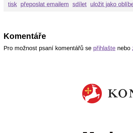
tisk
přeposlat emailem
sdílet
uložit jako oblí
Komentáře
Pro možnost psaní komentářů se
přihlašte
nebo