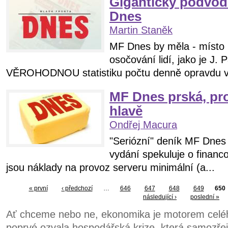
Gigantický podvod
Dnes
Martin Staněk
MF Dnes by měla - místo
osočování lidí, jako je J. 
VĚROHODNOU statistiku počtu denně opravdu vy
MF Dnes prská, pr
hlavě
Ondřej Macura
"Seriózní" deník MF Dne
vydání spekuluje o financ
jsou náklady na provoz serveru minimální (a...
« první
‹ předchozí
…
646
647
648
649
650
následující ›
poslední »
Ať chceme nebo ne, ekonomika je motorem celéh
poprvé ozvala hospodářská krize, která samozře