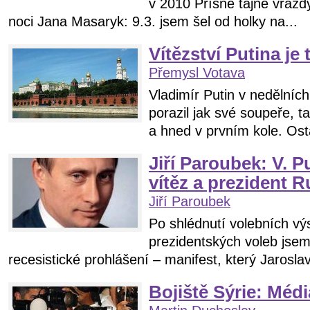
v 2010 Přísně tajné vražd
noci Jana Masaryk: 9.3. jsem šel od holky na...
Vítězství Putina je
Přemysl Votava
Vladimír Putin v nedělníc
porazil jak své soupeře, t
a hned v prvním kole. Osta
Jiří Paroubek: V. 
vítěz a prezident 
Jiří Paroubek
Po shlédnutí volebních vý
prezidentských voleb jse
recesistické prohlášení – manifest, který Jarosla
Bojiště Sýrie: Média