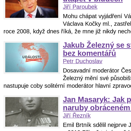
Jiří Paroubek
Mohu chápat vyjádření Vác
Václava Kočky ml., zastře
roce 2008, když dnes říká, že mne již nikdy nech
Jakub Železný se s
bez komentářů
Petr Duchoslav
Dosavadní moderátor Česk
Železný mění své působiš
nastupuje coby solitérní moderátor hlavní zpravo
Jan Masaryk: Jak p
naruby obráceném
Jiří Řezník
Emil Brtník sdělil nejprve 