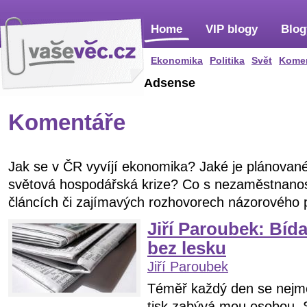
Home
VIP blogy
Blog
Ekonomika
Politika
Svět
Kome
Adsense
Komentáře
Jak se v ČR vyvíjí ekonomika? Jaké je plánované
světová hospodářská krize? Co s nezaměstnanost
článcích či zajímavých rozhovorech názorového 
Jiří Paroubek: Bíd
bez lesku
Jiří Paroubek
Téměř každý den se nejm
tisk zabývá mou osobou.