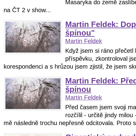
Masaryka do země zaslíb
na ČT 2 v show...
Martin Feldek: Dop
špínou"
Martin Feldek
Když jsem si ráno přečet
příspěvku, zkontroloval js
korespondenci a s hrůzou jsem zjistil, že jsem sk
Martin Feldek: Pře
špínou
Martin Feldek
Před časem jsem svoji ma
rozčílil - určitě jindy milo
mě následně trochu nepřesně odcitovala. Proto si