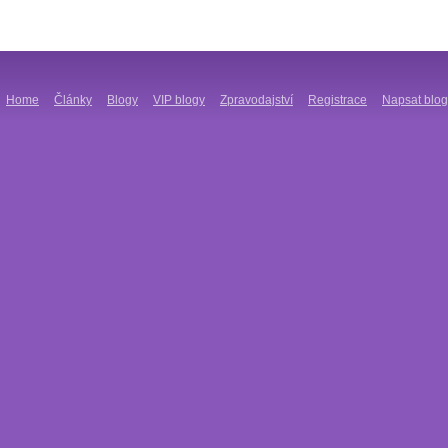
Home
Články
Blogy
VIP blogy
Zpravodajství
Registrace
Napsat blog