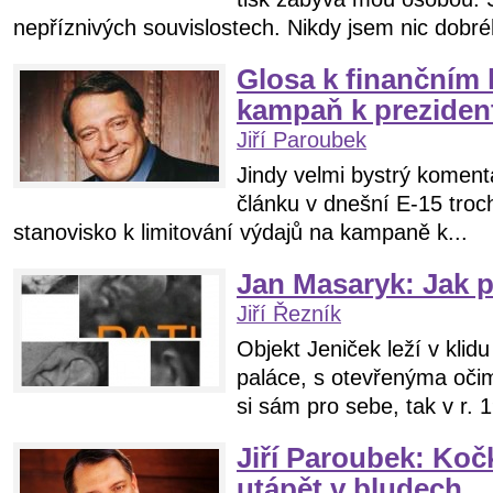
nepříznivých souvislostech. Nikdy jsem nic dobréh
Glosa k finančním 
kampaň k prezide
Jiří Paroubek
Jindy velmi bystrý koment
článku v dnešní E-15 troc
stanovisko k limitování výdajů na kampaně k...
Jan Masaryk: Jak p
Jiří Řezník
Objekt Jeniček leží v kli
paláce, s otevřenýma očim
si sám pro sebe, tak v r. 1
Jiří Paroubek: Koč
utápět v bludech