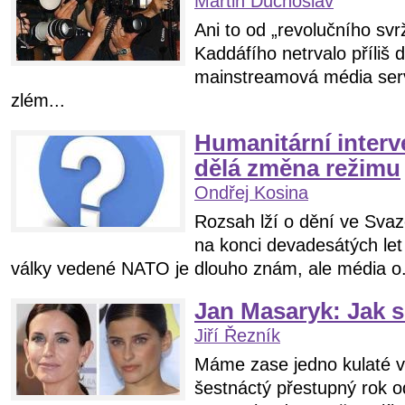
Martin Duchoslav
Ani to od „revolučního svr
Kaddáfího netrvalo příliš 
mainstreamová média serv
zlém...
Humanitární interv
dělá změna režimu
Ondřej Kosina
Rozsah lží o dění ve Svaz
na konci devadesátých le
války vedené NATO je dlouho znám, ale média o.
Jan Masaryk: Jak 
Jiří Řezník
Máme zase jedno kulaté v
šestnáctý přestupný rok 