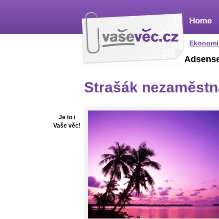
Home
Ekonomi
Adsens
Strašák nezaměstna
Je to i
Vaše věc!