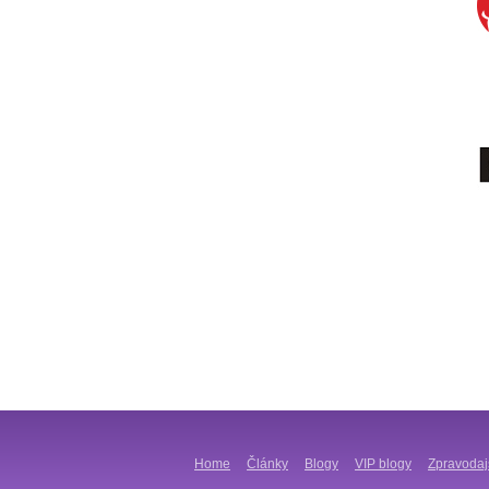
Home
Články
Blogy
VIP blogy
Zpravodaj