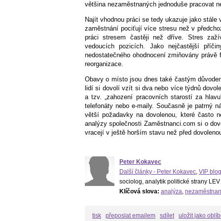
většina nezaměstnaných jednoduše pracovat n
Najít vhodnou práci se tedy ukazuje jako stále
zaměstnání pociťují více stresu než v předch
práci stresem častěji než dříve. Stres zaž
vedoucích pozicích. Jako nejčastější příči
nedostatečného ohodnocení zmiňovány právě fa
reorganizace.
Obavy o místo jsou dnes také častým důvodem 
lidí si dovolí vzít si dva nebo více týdnů dov
a tzv. „zahození pracovních starostí za hlav
telefonáty nebo e-maily. Současně je patrný ná
větší požadavky na dovolenou, které často n
analýzy společnosti Zaměstnanci.com si o dov
vracejí v ještě horším stavu než před dovoleno
Peter Kokavec
Další články - Peter Kokavec
,
VIP blo
sociolog, analytik politické strany LEV
Klíčová slova:
analýza
,
nezaměstnan
tisk
přeposlat emailem
sdílet
uložit jako oblí