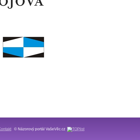
Kontakt
© Názorový portál VašeVěc.cz