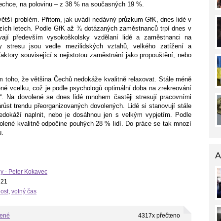
echce, na polovinu – z 38 % na současných 19 %.
 větší problém. Přitom, jak uvádí nedávný průzkum GfK, dnes lidé v
ozích letech. Podle GfK až ¾ dotázaných zaměstnanců trpí dnes v
ívají především vysokoškolsky vzdělaní lidé a zaměstnanci na
ny stresu jsou vedle mezilidských vztahů, velkého zatížení a
ktory související s nejistotou zaměstnání jako propouštění, nebo
toho, že většina Čechů nedokáže kvalitně relaxovat. Stále méně
olené vcelku, což je podle psychologů optimální doba na zrekreování
u“. Na dovolené se dnes lidé mnohem častěji stresují pracovními
růst trendu přeorganizovaných dovolených. Lidé si stanovují stále
edokáží naplnit, nebo je dosáhnou jen s velkým vypjetím. Podle
olené kvalitně odpočine pouhých 28 % lidí. Do práce se tak mnozí
u.
A
gy - Peter Kokavec
 21
ost
,
volný čas
bené
4317x přečteno