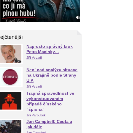
ejčtenější
Naprosto správný krok
Petra Macinky…
Jiří Vyvadil
Není nad analýzu situace
na Ukrajině podle Strany
U.A
Jiří Vyvadil
Trapná spravedlnost ve
vykonstruovaném
případě čínského
"špiona"
Jiří Paroubek
Jan Campbell: Ceuta a
jak dále
Jan Campbell