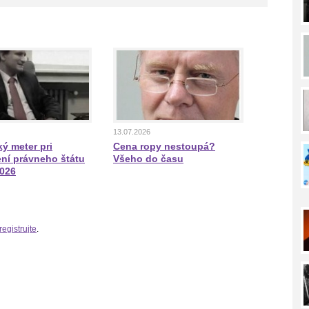
13.07.2026
ý meter pri
Cena ropy nestoupá?
ní právneho štátu
Všeho do času
2026
registrujte
.