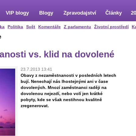
VIP blogy
Blogy
Zpravodajství
Články
20
ka
Politika
Svět
Komentáře
Z parlamentu
Životní prostředí
K
e
nosti vs. klid na dovolené
23.7.2013 13:41
Obavy z nezaměstnanosti v posledních letech
bují. Nenechají nás lhostejnými ani v čase
dovolených. Mnozí zaměstnanci raději na
dovolenou nejezdí, nebo volí jen krátké
pobyty, kde se však nestihnou kvalitně
zregenerovat.