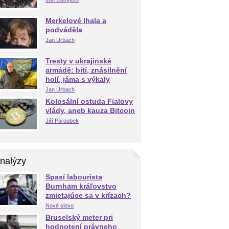
Merkelové lhala a
podváděla
Jan Urbach
Tresty v ukrajinské
armádě: bití, znásilnění
holí, jáma s výkaly
Jan Urbach
Kolosální ostuda Fialovy
vlády, aneb kauza Bitcoin
Jiří Paroubek
nalýzy
Spasí labourista
Burnham kráľovstvo
zmietajúce sa v krízach?
Nové slovo
Bruselský meter pri
hodnotení právneho