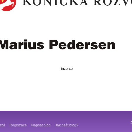
inzerce
ství
Registrace
Napsat blog
Jak psát blog?