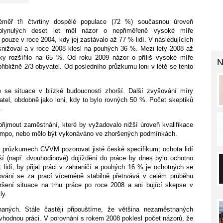
éměř tři čtvrtiny dospělé populace (72 %) současnou úroveň
plynulých deset let měl názor o nepřiměřeně vysoké míře
 pouze v roce 2004, kdy jej zastávalo až 77 % lidí. V následujících
nižoval a v roce 2008 klesl na pouhých 36 %. Mezi lety 2008 až
ky rozšířilo na 65 %. Od roku 2009 názor o příliš vysoké míře
N
ibližně 2/3 obyvatel. Od posledního průzkumu loni v létě se tento
 se situace v blízké budoucnosti zhorší. Další zvyšování míry
el, obdobně jako loni, kdy to bylo rovných 50 %. Počet skeptiků
.
 přijmout zaměstnání, které by vyžadovalo nižší úroveň kvalifikace
tempo, nebo mělo být vykonáváno ve zhoršených podmínkách.
v průzkumech CVVM pozorovat jisté české specifikum; ochota lidí
lší (např. dvouhodinové) dojíždění do práce by dnes bylo ochotno
lidí, by přijal práci v zahraničí a pouhých 16 % je ochotných se
hování se za prací víceméně stabilně přetrvává v celém průběhu
ršení situace na trhu práce po roce 2008 a ani bující skepse v
ly.
ných. Stále častěji připouštíme, že většina nezaměstnaných
hodnou práci. V porovnání s rokem 2008 poklesl počet názorů, že