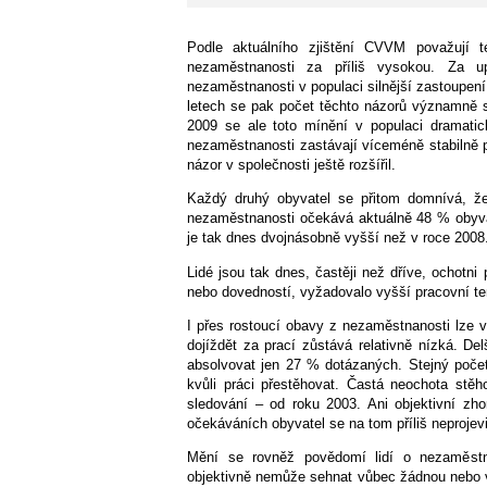
Podle aktuálního zjištění CVVM považují t
nezaměstnanosti za příliš vysokou. Za u
nezaměstnanosti v populaci silnější zastoupení
letech se pak počet těchto názorů významně s
2009 se ale toto mínění v populaci dramatic
nezaměstnanosti zastávají víceméně stabilně př
názor v společnosti ještě rozšířil.
Každý druhý obyvatel se přitom domnívá, že
nezaměstnanosti očekává aktuálně 48 % obyvat
je tak dnes dvojnásobně vyšší než v roce 2008
Lidé jsou tak dnes, častěji než dříve, ochotni
nebo dovedností, vyžadovalo vyšší pracovní 
I přes rostoucí obavy z nezaměstnanosti lze 
dojíždět za prací zůstává relativně nízká. De
absolvovat jen 27 % dotázaných. Stejný počet 
kvůli práci přestěhovat. Častá neochota stě
sledování – od roku 2003. Ani objektivní zho
očekáváních obyvatel se na tom příliš neprojevi
Mění se rovněž povědomí lidí o nezaměstna
objektivně nemůže sehnat vůbec žádnou nebo v