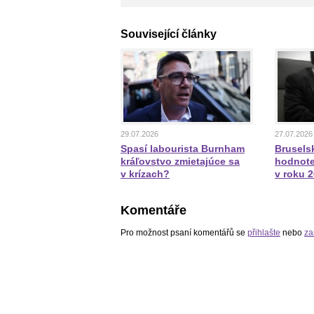
Související články
29.07.2026
27.07.2026
Spasí labourista Burnham
Bruselsk
kráľovstvo zmietajúce sa
hodnote
v krízach?
v roku 
Komentáře
Pro možnost psaní komentářů se
přihlašte
nebo
za