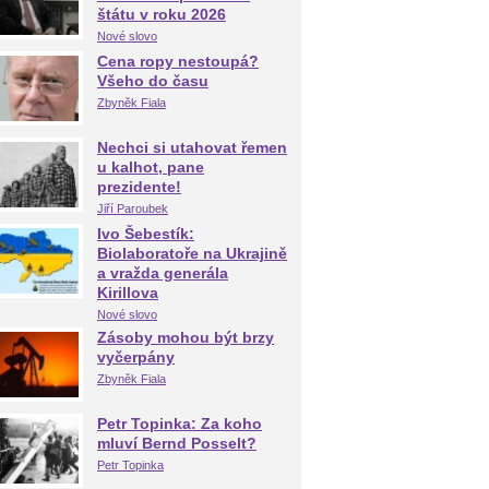
štátu v roku 2026
Nové slovo
Cena ropy nestoupá?
Všeho do času
Zbyněk Fiala
Nechci si utahovat řemen
u kalhot, pane
prezidente!
Jiří Paroubek
Ivo Šebestík:
Biolaboratoře na Ukrajině
a vražda generála
Kirillova
Nové slovo
Zásoby mohou být brzy
vyčerpány
Zbyněk Fiala
Petr Topinka: Za koho
mluví Bernd Posselt?
Petr Topinka