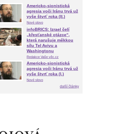
Americko-sionistická
agresia voči Iránu trvá už
vyše štvrť roka (II.)
Nové slovo
infoBRICS: Izrael čelí
„křesťanské otázce“,
která narušuje měkkou
sílu Tel Avivu a
Washingtonu
Redakce Vaše věc.cz
Americko-sionistická
agresia voči Iránu trvá už
vyše štvrť roka (I.)
Nové slovo
další články