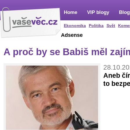
Home
VIP blogy
Blog
Ekonomika
Politika
Svět
Kome
Adsense
A proč by se Babiš měl zaj
28.10.20
Aneb čím
to bezp