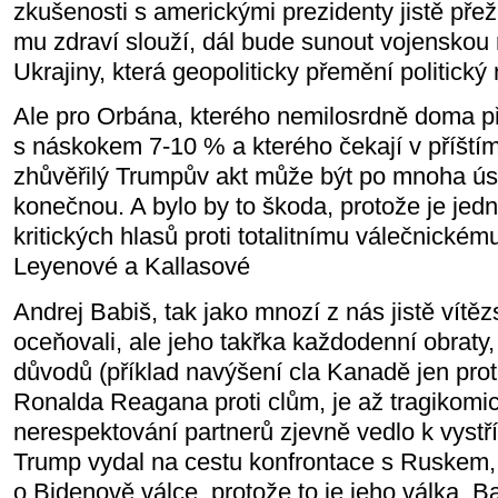
zkušenosti s americkými prezidenty jistě přež
mu zdraví slouží, dál bude sunout vojenskou re
Ukrajiny, která geopoliticky přemění politický
Ale pro Orbána, kterého nemilosrdně doma p
s náskokem 7-10 % a kterého čekají v příštím
zhůvěřilý Trumpův akt může být po mnoha ús
konečnou. A bylo by to škoda, protože je jed
kritických hlasů proti totalitnímu válečnickém
Leyenové a Kallasové
Andrej Babiš, tak jako mnozí z nás jistě vít
oceňovali, ale jeho takřka každodenní obraty,
důvodů (příklad navýšení cla Kanadě jen proto
Ronalda Reagana proti clům, je až tragikom
nerespektování partnerů zjevně vedlo k vystří
Trump vydal na cestu konfrontace s Ruskem,
o Bidenově válce, protože to je jeho válka. 