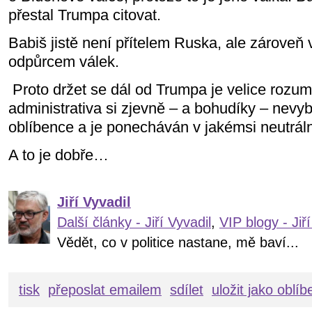
přestal Trumpa citovat.
Babiš jistě není přítelem Ruska, ale zárove
odpůrcem válek.
Proto držet se dál od Trumpa je velice rozu
administrativa si zjevně – a bohudíky – nevy
oblíbence a je ponecháván v jakémsi neutrá
A to je dobře…
Jiří Vyvadil
Další články - Jiří Vyvadil
,
VIP blogy - Jiří
Vědět, co v politice nastane, mě baví...
tisk
přeposlat emailem
sdílet
uložit jako oblí