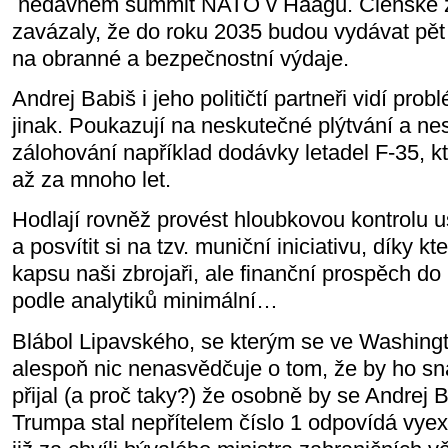
nedávném summit NATO v Haagu. Členské 
zavázaly, že do roku 2035 budou vydávat pě
na obranné a bezpečnostní výdaje.
Andrej Babiš i jeho političtí partneři vidí pro
jinak. Poukazují na neskutečné plýtvání a ne
zálohování například dodávky letadel F-35, k
až za mnoho let.
Hodlají rovněž provést hloubkovou kontrolu
a posvítit si na tzv. muniční iniciativu, díky kt
kapsu naši zbrojaři, ale finanční prospěch do
podle analytiků minimální…
Blábol Lipavského, se kterým se ve Washingt
alespoň nic nenasvědčuje o tom, že by ho sn
přijal (a proč taky?) že osobně by se Andrej
Trumpa stal nepřítelem číslo 1 odpovídá vye