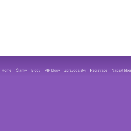
Home
Články
Blogy
VIP blogy
Zpravodajství
Registrace
Napsat blog