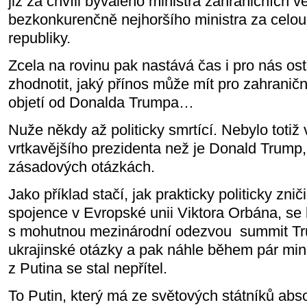
již za chvíli bývalého ministra zahraničních
bezkonkurenčně nejhoršího ministra za celo
republiky.
Zcela na rovinu pak nastává čas i pro nás osta
zhodnotit, jaký přínos může mít pro zahraniční
objetí od Donalda Trumpa…
Nuže někdy až politicky smrtící. Nebylo totiž 
vrtkavějšího prezidenta než je Donald Trump, 
zásadových otázkách.
Jako příklad stačí, jak prakticky politicky znič
spojence v Evropské unii Viktora Orbána, se 
s mohutnou mezinárodní odezvou
summit Tr
ukrajinské otázky a pak náhle během pár minu
z Putina se stal nepřítel.
To Putin, který má ze světových státníků abso