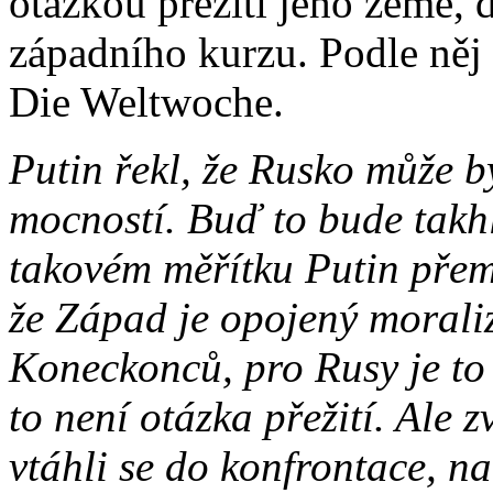
otázkou přežití jeho země, 
západního kurzu. Podle něj
Die Weltwoche.
Putin řekl, že Rusko může b
mocností. Buď to bude takh
takovém měřítku Putin přem
že Západ je opojený moral
Koneckonců, pro Rusy je to 
to není otázka přežití. Ale zv
vtáhli se do konfrontace, na