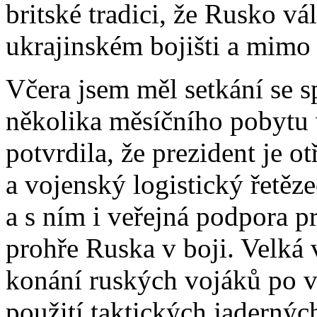
britské tradici, že Rusko vá
ukrajinském bojišti a mimo
Včera jsem měl setkání se sp
několika měsíčního pobytu
potvrdila, že prezident je ot
a vojenský logistický řetěze
a s ním i veřejná podpora p
prohře Ruska v boji. Velká 
konání ruských vojáků po 
použití taktických jadernýc