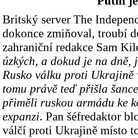
Putin j
Britský server The Independ
dokonce zmiňoval, troubí do
zahraniční redakce Sam Kil
úzkých, a dokud je na dně, j
Rusko válku proti Ukrajině 
tomu právě teď přišla šance
přiměli ruskou armádu ke ko
expanzi
. Pan šéfredaktor bl
válčí proti Ukrajině místo 