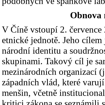
podobných ve spánkové labo
Obnova 
V Číně vstoupí 2. července
etnické jednotě. Jeho cílem 
národní identitu a soudržno
skupinami. Takový cíl je sam
mezinárodních organizací (j
západních vlád, které varu
menšin, včetně institucional
kritici zákona se seznámili