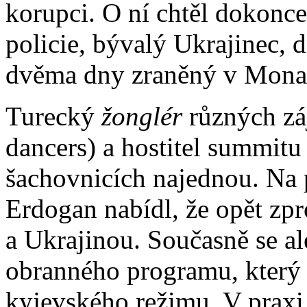
korupci. O ní chtěl dokonce
policie, bývalý Ukrajinec, 
dvěma dny zraněný v Monak
Turecký
žonglér
různých záj
dancers) a hostitel summit
šachovnicích najednou. Na 
Erdogan nabídl, že opět zp
a Ukrajinou. Současně se al
obranného programu, který
kyjevského režimu. V praxi