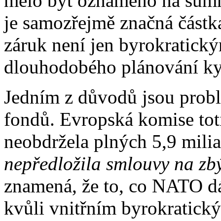
mělo být oznámeno na summi
je samozřejmě značná částk
záruk není jen byrokratický
dlouhodobého plánování ky
Jedním z důvodů jsou probl
fondů. Evropská komise toti
neobdržela plných 5,9 milia
nepředložila smlouvy na zbý
znamená, že to, co NATO dá
kvůli vnitřním byrokratick