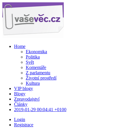
Home
Ekonomika
Politika
Svět
Komentáře
Z parlamentu
Životní prostředí
Kultura
VIP blogy
Blogy
Zpravodajství
Články
2019-01-29 00:04:41 +0100
Login
Registrace