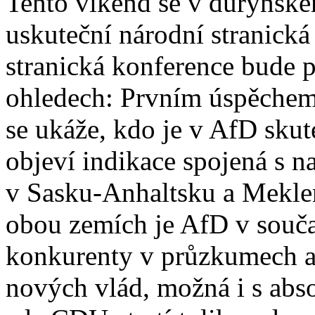
Tento víkend se v durynské
uskuteční národní stranick
stranická konference bude 
ohledech: Prvním úspěchem 
se ukáže, kdo je v AfD skute
objeví indikace spojená s 
v Sasku-Anhaltsku a Mekl
obou zemích je AfD v souča
konkurenty v průzkumech a 
nových vlád, možná i s abso