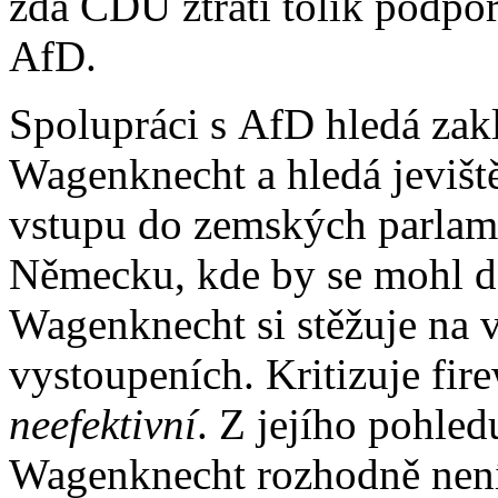
zda CDU ztratí tolik podpor
AfD.
Spolupráci s AfD hledá za
Wagenknecht a hledá jeviště
vstupu do zemských parlam
Německu, kde by se mohl d
Wagenknecht si stěžuje na 
vystoupeních. Kritizuje fir
neefektivní
. Z jejího pohled
Wagenknecht rozhodně není