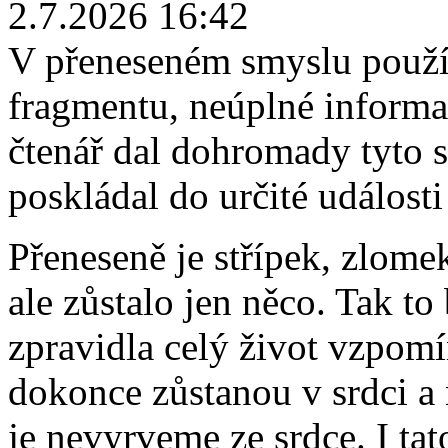
2.7.2026 16:42
V přeneseném smyslu použí
fragmentu, neúplné informa
čtenář dal dohromady tyto st
poskládal do určité události
Přeneseně je střípek, zlome
ale zůstalo jen něco. Tak to
zpravidla celý život vzpomín
dokonce zůstanou v srdci a
je nevyrveme ze srdce. I tat