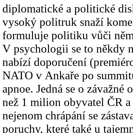
diplomatické a politické di
vysoký politruk snaží kome
formuluje politiku vůči ně
V psychologii se to někdy
nabízí doporučení (premiér
NATO v Ankaře po summitu
apnoe. Jedná se o závažné o
než 1 milion obyvatel ČR a
nejenom chrápání se zástava
poruchy, které také u taje