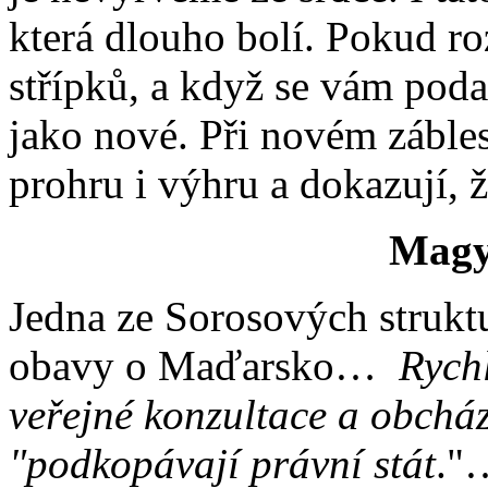
která dlouho bolí. Pokud roz
střípků, a když se vám podař
jako nové. Při novém zábl
prohru i výhru a dokazují, 
Magy
Jedna ze Sorosových struk
obavy o Maďarsko…
Rychl
veřejné konzultace a obchá
"podkopávají právní stát
."