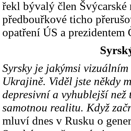
řekl bývalý člen Švýcarské
předbouřkové ticho přeruš
opatření ÚS a prezidentem
Syrsk
Syrsky je jakýmsi vizuální
Ukrajině. Viděl jste někdy m
depresivní a vyhublejší než
samotnou realitu. Když zač
mluví dnes v Rusku o gener