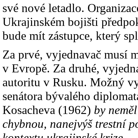
své nové letadlo. Organiza
Ukrajinském bojišti předp
bude mít zástupce, který spl
Za prvé, vyjednavač musí m
v Evropě. Za druhé, vyjedn
autoritu v Rusku. Možný vy
senátora bývalého diplomat
Kosacheva (1962)
by neměl
chybnou, nanejvýš trestní p
kontextu ukrajinské krize.