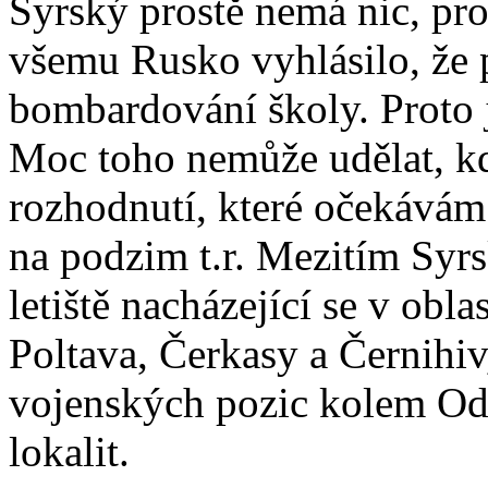
Syrský prostě nemá nic, pro
všemu Rusko vyhlásilo, že 
bombardování školy. Proto 
Moc toho nemůže udělat, k
rozhodnutí, které očekává
na podzim t.r. Mezitím Syr
letiště nacházející se v obl
Poltava, Čerkasy a Černihiv
vojenských pozic kolem Odě
lokalit.