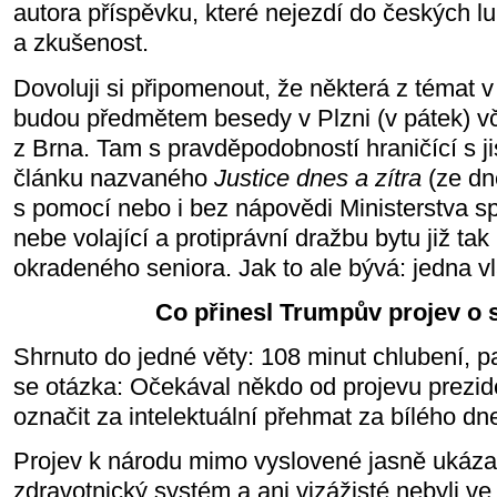
autora příspěvku, které nejezdí do českých lu
a zkušenost.
Dovoluji si připomenout, že některá z témat 
budou předmětem besedy v Plzni (v pátek) v
z Brna. Tam s pravděpodobností hraničící s ji
článku nazvaného
Justice dnes a zítra
(ze dn
s pomocí nebo i bez nápovědi Ministerstva spr
nebe volající a protiprávní dražbu bytu již ta
okradeného seniora. Jak to ale bývá: jedna vl
Co přinesl Trumpův projev o 
Shrnuto do jedné věty: 108 minut chlubení, p
se otázka: Očekával někdo od projevu prezid
označit za intelektuální přehmat za bílého dn
Projev k národu mimo vyslovené jasně ukáza
zdravotnický systém a ani vizážisté nebyli 