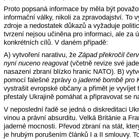
Proto popsaná informace by měla být považo
informační války, nikoli za zpravodajství. To 
zdroje a nedostatek důkazů a vyžaduje politick
tvrzení nejsou učiněna pro informaci, ale za
konkrétních cílů. V daném případě:
A) vytvoření narativu, že
Západ překročil červ
nyní nuceno reagovat
(včetně revize své jade
nasazení zbraní blízko hranic NATO). B) vytv
pomocí falešné zprávy o
jaderné bombě pro 
vystrašit evropské občany a přimět je vyvíjet 
přestaly Ukrajině pomáhat a připravovat se na
V neposlední řadě se jedná o diskreditaci Ukr
vinou a právní absurditu. Velká Británie a Fra
jaderné mocnosti. Převod zbraní na stát, kte
je hrubým porušením článků I a II smlouvy. To