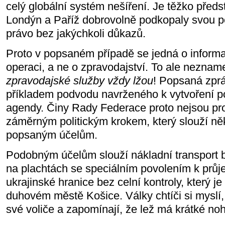
celý globální systém nešíření. Je těžko předst
Londýn a Paříž dobrovolně podkopaly svou p
právo bez jakýchkoli důkazů.
Proto v popsaném případě se jedná o inform
operaci, a ne o zpravodajství. To ale nezna
zpravodajské služby vždy lžou
! Popsaná zprá
příkladem podvodu navrženého k vytvoření po
agendy. Činy Rady Federace proto nejsou p
záměrným politickým krokem, který slouží ně
popsaným účelům.
Podobným účelům slouží nákladní transport 
na plachtách se speciálním povolením k průj
ukrajinské hranice bez celní kontroly, který j
duhovém městě Košice. Války chtíči si myslí
své voliče a zapomínají, že lež má krátké noh