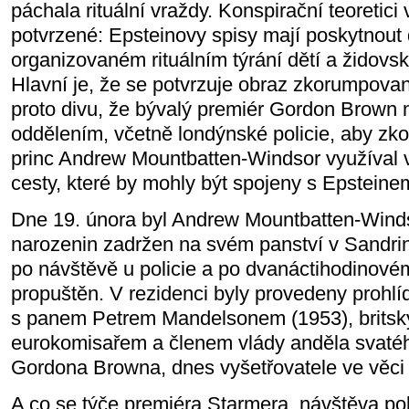
páchala rituální vraždy. Konspirační teoretici
potvrzené: Epsteinovy spisy mají poskytnout
organizovaném rituálním týrání dětí a židovs
Hlavní je, že se potvrzuje obraz zkorumpovan
proto divu, že bývalý premiér Gordon Brown na
oddělením, včetně londýnské policie, aby zko
princ Andrew Mountbatten-Windsor využíval 
cesty, které by mohly být spojeny s Epsteine
Dne 19. února byl Andrew Mountbatten-Winds
narozenin zadržen na svém panství v Sandri
po návštěvě u policie a po dvanáctihodinové
propuštěn. V rezidenci byly provedeny prohlí
s panem Petrem Mandelsonem (1953), britsk
eurokomisařem a členem vlády anděla svatéh
Gordona Browna, dnes vyšetřovatele ve věci 
A co se týče premiéra Starmera, návštěva pol