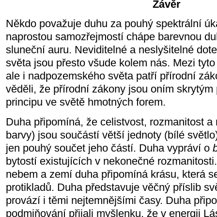
Závěr
Někdo považuje duhu za pouhý spektrální úka
naprostou samozřejmostí chápe barevnou du
sluneční auru. Neviditelné a neslyšitelné d
světa jsou přesto všude kolem nás. Mezi tyt
ale i nadpozemského světa patří přírodní zák
věděli, že přírodní zákony jsou oním skrytým
principu ve světě hmotných forem.
Duha připomíná, že celistvost, rozmanitost a 
barvy) jsou součástí větší jednoty (bílé světlo
jen pouhý součet jeho částí. Duha vypráví o
bytostí existujících v nekonečné rozmanitost
nebem a zemí duha připomíná krásu, která se
protikladů. Duha představuje věčný příslib sv
provází i těmi nejtemnějšími časy. Duha př
podmiňování přijali myšlenku, že v energii Lá