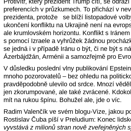
Protivítr, který prezident Trump cítí, se odráží 
preferencích v průzkumech. To přichází v n
prezidenta, protože se blíží listopadové vo
ukončení konfliktu na Ukrajině není na evro
ale krumlovském horizontu. Konflikt s Iráne
s pomocí Izraele a vyhrůžek žádnou procházko
se jedná i v případě Iránu o být, či ne být s n
Ázerbájdžán, Arménii a samozřejmě pro Evro
V důsledku poslední vlny publikování Epstei
mnoho pozorovatelů – bez ohledu na politicko
pravděpodobně ulevilo od srdce. Mnozí věděli
jen zkorumpované, ale také zvrácené. Kdokoli
mít na rukou špínu. Bohužel ale, jde o víc.
Radim Valenčík ve svém blogu-Vize, jakou p
Rostislav Čuba píší v Preludium: Konec lidsk
vyvstává z milionů stran nově zveřejněných s