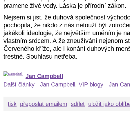
pramene živé vody. Láska je přírodní zákon.
Nejsem si jist, že duhová společnost výcho
pochopila, že nikdo z nás netouží být zotroče
jakékoli ideologie, že největším uměním je n
vlastním srdcem. A že zneužívání nejenom s
Červeného kříže, ale i konání duhových menši
trestné. Souhlasu netřeba.
Jan Campbell
Další články - Jan Campbell
,
VIP blogy - Jan Ca
tisk
přeposlat emailem
sdílet
uložit jako oblí