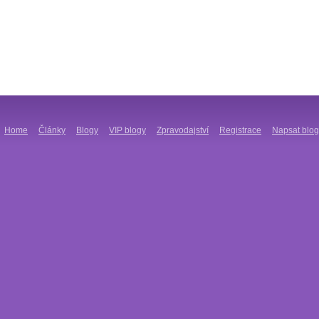
Home
Články
Blogy
VIP blogy
Zpravodajství
Registrace
Napsat blog