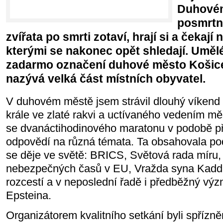
Duhovém
posmrtn
zvířata po smrti zotaví, hrají si a čekají 
kterými se nakonec opět shledají. Umělé
zadarmo označení duhové město Košice
nazývá velká část místních obyvatel.
V duhovém městě jsem strávil dlouhý víken
krále ve zlaté rakvi a uctívaného vedením měs
se dvanáctihodinového maratonu v podobě p
odpovědí na různá témata. Ta obsahovala pod
se děje ve světě: BRICS, Světová rada míru,
nebezpečných časů v EU, Vražda syna Kaddá
rozcestí a v neposlední řadě i předběžný vý
Epsteina.
Organizátorem kvalitního setkání byli spřízn