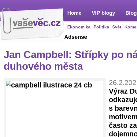
Home
VIP blogy
Blog
Ekonomika
Politika
Svět
Kome
Adsense
Jan Campbell: Střípky po n
duhového města
26.2.202
Výraz D
odkazuje
s barev
motivem
často z
dojemno