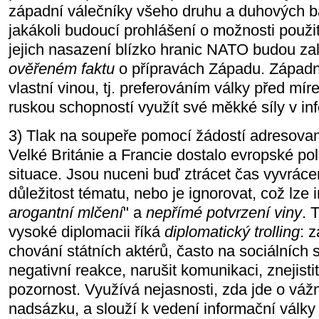
západní válečníky všeho druhu a duhových b
jakákoli budoucí prohlášení o možnosti použi
jejich nasazení blízko hranic NATO budou za
ověřeném faktu
o přípravách Západu. Západní
vlastní vinou, tj. preferováním války před m
ruskou schopností využít své měkké síly v in
3) Tlak na soupeře pomocí žádostí adresov
Velké Británie a Francie dostalo evropské pol
situace. Jsou nuceni buď ztrácet čas vyvráce
důležitost tématu, nebo je ignorovat, což lze 
arogantní mlčení
" a
nepřímé potvrzení viny
. 
vysoké diplomacii říká
diplomatický trolling
: 
chování státních aktérů, často na sociálních s
negativní reakce, narušit komunikaci, znejist
pozornost. Využívá nejasnosti, zda jde o vážn
nadsázku, a slouží k vedení informační válk