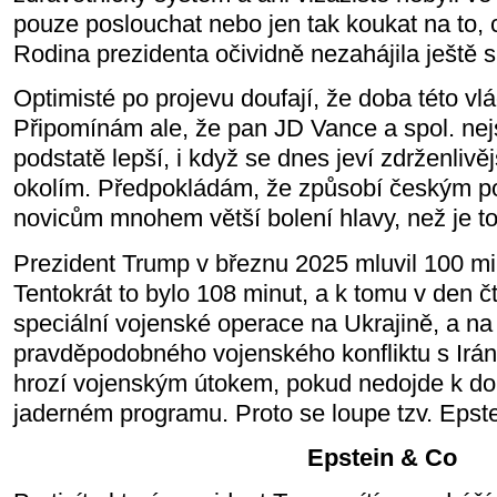
pouze poslouchat nebo jen tak koukat na to, 
Rodina prezidenta očividně nezahájila ještě s
Optimisté po projevu doufají, že doba této vl
Připomínám ale, že pan JD Vance a spol. ne
podstatě lepší, i když se dnes jeví zdrženlivě
okolím. Předpokládám, že způsobí českým p
novicům mnohem větší bolení hlavy, než je t
Prezident Trump v březnu 2025 mluvil 100 m
Tentokrát to bylo 108 minut, a k tomu v den č
speciální vojenské operace na Ukrajině, a n
pravděpodobného vojenského konfliktu s Irá
hrozí vojenským útokem, pokud nedojde k d
jaderném programu. Proto se loupe tzv. Epste
Epstein & Co