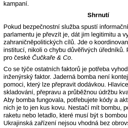
kampaní.
Shrnutí
Pokud bezpečnostní služba spustí informační
parlamentu je převzít je, dát jim legitimitu a v
zahraničněpolitických cílů. Jde o koordinovan
institucí, nikoli o chybu důvěřivých úředníků.
pro české
Čučkaře & Co
.
Co se týče ostatních faktorů je potřeba vyhod
inženýrský faktor. Jaderná bomba není konte
pomoci, který lze přepravit dodávkou. Hlavice
skladování, přepravu a průběžnou údržbu kval
Aby bomba fungovala, potřebujete kódy a akt
nich je to jen kus kovu. Nestačí mít bombu, 
raketu nebo letadlo, které musí být s bombou
Ukrajinská zařízení nejsou vhodná bez obro