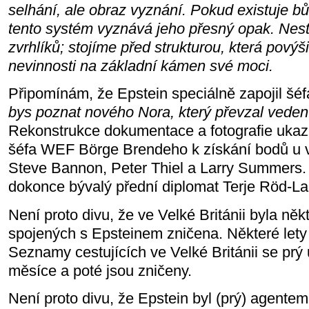
selhání, ale obraz vyznání. Pokud existuje bůh
tento systém vyznává jeho přesný opak. Nes
zvrhlíků; stojíme před strukturou, která povýšil
nevinnosti na základní kámen své moci.
Připomínám, že Epstein speciálně zapojil šé
bys poznat nového Nora, který převzal vede
Rekonstrukce dokumentace a fotografie ukazuj
šéfa WEF Börge Brendeho k získání bodů u vli
Steve Bannon, Peter Thiel a Larry Summers. N
dokonce bývalý přední diplomat Terje Röd-La
Není proto divu, že ve Velké Británii byla něk
spojených s Epsteinem zničena. Některé lety j
Seznamy cestujících ve Velké Británii se prý 
měsíce a poté jsou zničeny.
Není proto divu, že Epstein byl (prý) agente