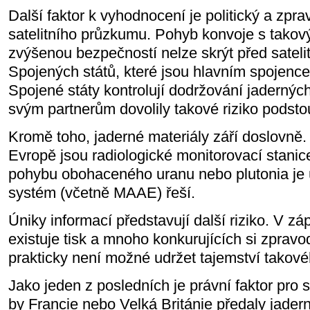
Další faktor k vyhodnocení je politický a zpr
satelitního průzkumu. Pohyb konvoje s tako
zvýšenou bezpečností nelze skrýt před satelit
Spojených států, které jsou hlavním spojence
Spojené státy kontrolují dodržování jadernýc
svým partnerům dovolily takové riziko podstou
Kromě toho, jaderné materiály září doslovně. 
Evropě jsou radiologické monitorovací stan
pohybu obohaceného uranu nebo plutonia je ú
systém (včetně MAAE) řeší.
Úniky informací představují další riziko. V z
existuje tisk a mnoho konkurujících si zpravo
prakticky není možné udržet tajemství takové
Jako jeden z posledních je právní faktor pr
by Francie nebo Velká Británie předaly jader