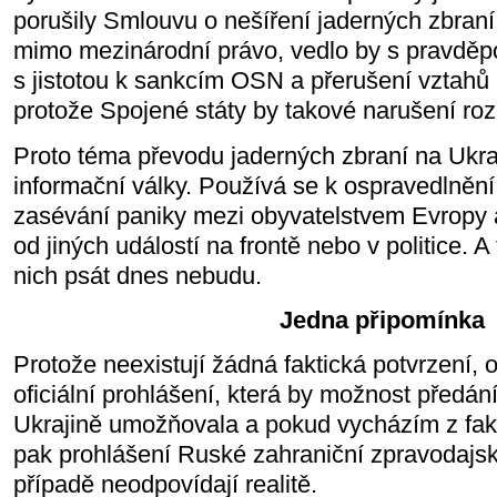
porušily Smlouvu o nešíření jaderných zbraní.
mimo mezinárodní právo, vedlo by s pravděpo
s jistotou k sankcím OSN a přerušení vztahů i
protože Spojené státy by takové narušení roz
Proto téma převodu jaderných zbraní na Ukra
informační války. Používá se k ospravedlnění
zasévání paniky mezi obyvatelstvem Evropy 
od jiných událostí na frontě nebo v politice. A
nich psát dnes nebudu.
Jedna připomínka
Protože neexistují žádná faktická potvrzení, 
oficiální prohlášení, která by možnost předá
Ukrajině umožňovala a pokud vycházím z faktů
pak prohlášení Ruské zahraniční zpravodajsk
případě neodpovídají realitě.