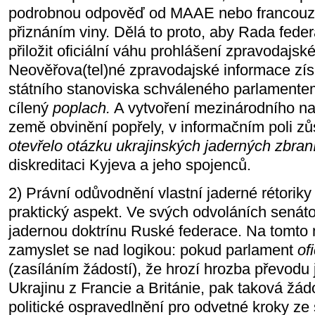
podrobnou odpověď od MAAE nebo francouz
přiznáním viny. Dělá to proto, aby Rada feder
přiložit oficiální váhu prohlášení zpravodajsk
Neověřova(tel)né zpravodajské informace získ
státního stanoviska schváleného parlamente
cílený
poplach.
A vytvoření mezinárodního nar
země obvinění popřely, v informačním poli 
otevřelo otázku ukrajinských jaderných zbraní
diskreditaci Kyjeva a jeho spojenců.
2) Právní odůvodnění vlastní jaderné rétoriky
praktický aspekt. Ve svých odvoláních senáto
jadernou doktrínu Ruské federace. Na tomto 
zamyslet se nad logikou: pokud parlament
of
(zasíláním žádostí), že hrozí hrozba převodu
Ukrajinu z Francie a Británie, pak taková žádo
politické ospravedlnění pro odvetné kroky ze