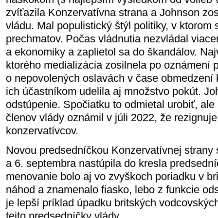
zvíťazila Konzervatívna strana a Johnson zos
vládu. Mal populistický štýl politiky, v ktorom
prechmatov. Počas vládnutia nezvládal viacer
a ekonomiky a zaplietol sa do škandálov. Naj
ktorého medializácia zosilnela po oznámení p
o nepovolených oslavách v čase obmedzení k
ich účastníkom udelila aj množstvo pokút. Joh
odstúpenie. Spočiatku to odmietal urobiť, ale
členov vlády oznámil v júli 2022, že rezignuj
konzervatívcov.
Novou predsedníčkou Konzervatívnej strany s
a 6. septembra nastúpila do kresla predsedníč
menovanie bolo aj vo zvyškoch poriadku v bri
náhod a znamenalo fiasko, lebo z funkcie ods
je lepší príklad úpadku britských vodcovskýc
tejto predsedníčky vlády.