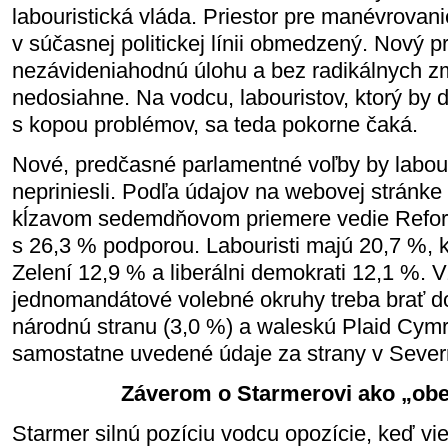
labouristická vláda. Priestor pre manévrovani
v súčasnej politickej línii obmedzený. Nový 
nezávideniahodnú úlohu a bez radikálnych z
nedosiahne. Na vodcu, labouristov, ktorý by
s kopou problémov, sa teda pokorne čaká.
Nové, predčasné parlamentné voľby by labou
nepriniesli. Podľa údajov na webovej stránke
kĺzavom sedemdňovom priemere vedie Refo
s 26,3 % podporou. Labouristi majú 20,7 %, k
Zelení 12,9 % a liberálni demokrati 12,1 %.
jednomandátové volebné okruhy treba brať d
národnú stranu (3,0 %) a waleskú Plaid Cymr
samostatne uvedené údaje za strany v Sever
Záverom o Starmerovi ako „obe
Starmer silnú pozíciu vodcu opozície, keď vied