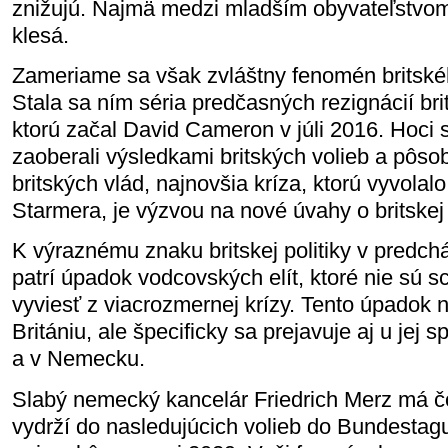
znižujú. Najmä medzi mladším obyvateľstvo
klesá.
Zameriame sa však zvláštny fenomén britskéh
Stala sa ním séria predčasných rezignácií br
ktorú začal David Cameron v júli 2016. Hoci 
zaoberali výsledkami britských volieb a pôs
britských vlád, najnovšia kríza, ktorú vyvolal
Starmera, je výzvou na nové úvahy o britskej 
K výraznému znaku britskej politiky v predc
patrí úpadok vodcovských elít, ktoré nie sú 
vyviesť z viacrozmernej krízy. Tento úpadok n
Britániu, ale špecificky sa prejavuje aj u jej
a v Nemecku.
Slabý nemecký kancelár Friedrich Merz má č
vydrží do nasledujúcich volieb do Bundestagu