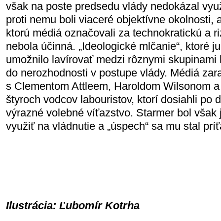
však na poste predsedu vlády nedokázal využi
proti nemu boli viaceré objektívne okolnosti, a
ktorú médiá označovali za technokratickú a 
nebola účinná. „Ideologické mlčanie“, ktoré j
umožnilo lavírovať medzi rôznymi skupinami la
do nerozhodnosti v postupe vlády. Médiá zar
s Clementom Attleem, Haroldom Wilsonom a
štyroch vodcov labouristov, ktorí dosiahli po 
výrazné volebné víťazstvo. Starmer bol však j
využiť na vládnutie a „úspech“ sa mu stal prí
Ilustrácia: Ľubomír Kotrha