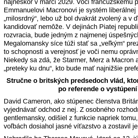
najneskôr v marci 2029. Voči francúzskemu p
Emmanuelovi Macronovi je systém liberálnej
„milosrdný“, lebo už bol dvakrát zvolený a v 
kandidovať nemôže. V dejinách Piatej republi
rozvracia, bude jedným z najmenej úspešných
Megalomansky síce túži stať sa „veľkým“ pr
to schopnosti a verejnosť je voči nemu oprávn
Niekedy sa zdá, že Starmer, Merz a Macron a
„preteky ku dnu“, kto bude mať najnižšie pref
Stručne o britských predsedoch vlád, kto
po referende o vystúpení
David Cameron, ako stúpenec členstva Britá
vyjednávať odchod z nej. Z osobného rozhodn
gentlemansky, odišiel z funkcie napriek tomu,
voľbách dosiahol jasné víťazstvo a zostavil j