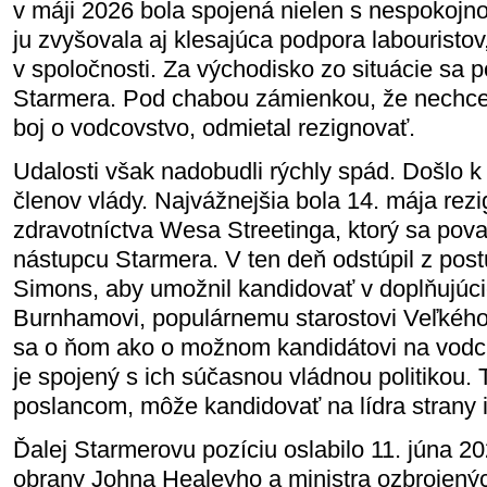
v máji 2026 bola spojená nielen s nespokojnos
ju zvyšovala aj klesajúca podpora labouristo
v spoločnosti. Za východisko zo situácie sa 
Starmera. Pod chabou zámienkou, že nechce,
boj o vodcovstvo, odmietal rezignovať.
Udalosti však nadobudli rýchly spád. Došlo k
členov vlády. Najvážnejšia bola 14. mája rezi
zdravotníctva Wesa Streetinga, ktorý sa pov
nástupcu Starmera. V ten deň odstúpil z post
Simons, aby umožnil kandidovať v doplňujú
Burnhamovi, populárnemu starostovi Veľkého
sa o ňom ako o možnom kandidátovi na vodcu 
je spojený s ich súčasnou vládnou politikou.
poslancom, môže kandidovať na lídra strany i
Ďalej Starmerovu pozíciu oslabilo 11. júna 2
obrany Johna Healeyho a ministra ozbrojenýc