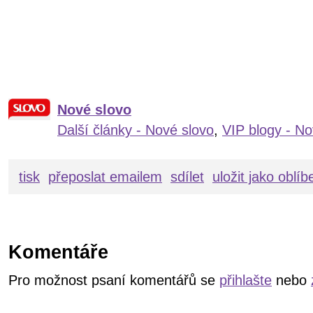
Nové slovo
Další články - Nové slovo
,
VIP blogy - No
tisk
přeposlat emailem
sdílet
uložit jako oblí
Komentáře
Pro možnost psaní komentářů se
přihlašte
nebo