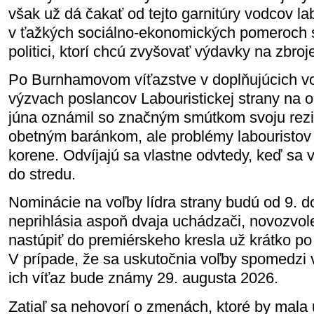
však už dá čakať od tejto garnitúry vodcov lab
v ťažkých sociálno-ekonomických pomeroch s
politici, ktorí chcú zvyšovať výdavky na zbroj
Po Burnhamovom víťazstve v doplňujúcich vo
výzvach poslancov Labouristickej strany na 
júna oznámil so značným smútkom svoju rezi
obetným baránkom, ale problémy labouristov m
korene. Odvíjajú sa vlastne odvtedy, keď sa 
do stredu.
Nominácie na voľby lídra strany budú od 9. do
neprihlásia aspoň dvaja uchádzači, novozvo
nastúpiť do premiérskeho kresla už krátko po
V prípade, že sa uskutočnia voľby spomedzi 
ich víťaz bude známy 29. augusta 2026.
Zatiaľ sa nehovorí o zmenách, ktoré by mala