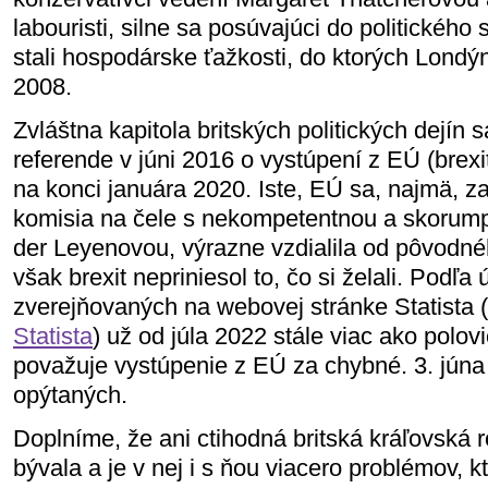
labouristi, silne sa posúvajúci do politickéh
stali hospodárske ťažkosti, do ktorých Londý
2008.
Zvláštna kapitola britských politických dejín
referende v júni 2016 o vystúpení z EÚ (brexit
na konci januára 2020. Iste, EÚ sa, najmä, za
komisia na čele s nekompetentnou a skorum
der Leyenovou, výrazne vzdialila od pôvodnéh
však brexit nepriniesol to, čo si želali. Podľ
zverejňovaných na webovej stránke Statista (
Statista
) už od júla 2022 stále viac ako polo
považuje vystúpenie z EÚ za chybné. 3. júna
opýtaných.
Doplníme, že ani ctihodná britská kráľovská r
bývala a je v nej i s ňou viacero problémov, kt