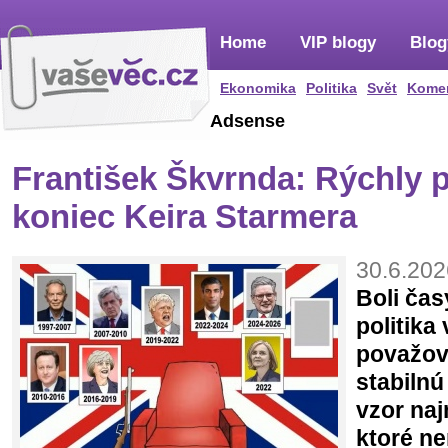
Home
VIP blogy
Blog
Ekonomika
Politika
Svět
Kome
Adsense
František Škvrnda: Rýchly 
koniec Keira Starmera
30.6.202
Boli čas
politika
považov
stabilnú
vzor na
ktoré ne