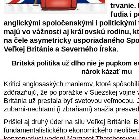
trvanie
ľudia i p
anglickými spoločenskými i politickými 
majú vo vážnosti aj kráľovskú rodinu, k
na čele asymetricky usporiadaného Spo
Veľkej Británie a Severného Írska.
Britská politika už dlho nie je pupkom sve
nárok kázať mu
Kritici anglosaských manierov, ktoré spôsobili
zdôrazňujú, že po porážke v Suezskej vojne 
Británia už prestala byť svetovou veľmocou. 
zubami-nechtami (i zbraňami) snažia presvedči
Prišiel aj druhý úder na silu Veľkej Británie. 
fundamentalistického ekonomického neoliberal
konzervatívci vedení Margaret Thatcherovou 