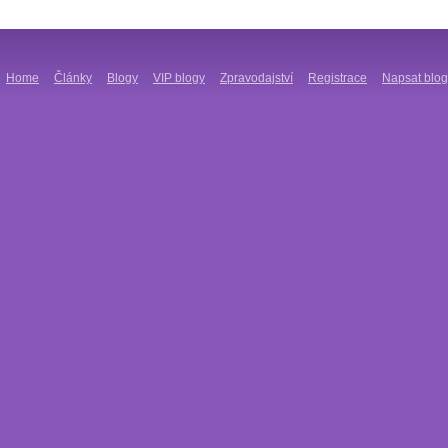
Home
Články
Blogy
VIP blogy
Zpravodajství
Registrace
Napsat blog