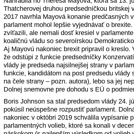
Nahradila ho Theresa Mayová, ktorá sa 13. jú
Thatcherovej druhou predsedníčkou britskej vl
2017 navrhla Mayová konanie predčasných vo
parlament mohol lepšie vyjednávať o brexite.
zvíťazili, ale nemali dosť kresiel v parlamente
koaličnú vládu so severoírskou Demokraticko
Aj Mayovú nakoniec brexit pripravil o kreslo.
že odstúpi z funkcie predsedníčky Konzervat
vlády je predseda najsilnejšej strany v parlam
funkcie, kandidátom na post predsedu vlády 
na čele strany – pozn. autora), lebo sa jej ne
Dolnej snemovne pre dohodu s EÚ o podmien
Boris Johnson sa stal predsedom vlády 24. júl
pokúsil neúspešne rozpustiť parlament. Dol
nakoniec v októbri 2019 schválila vypísanie
parlamentných volieb, ktoré sa konali v dece
náskokom (s najlepším výsledkom od volieb v