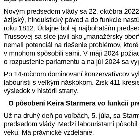
Novým predsedom vlády sa 22. októbra 2022 
ázijský, hinduistický pôvod a do funkcie nast
roku 1812. Údajne bol aj najbohatším predsed
Trussovej sa síce javil ako „manažérsky obor“
nemali potenciál na riešenie problémov, ktoré 
v mnohom spôsobili sami. V máji 2024 požia
o rozpustenie parlamentu a na júl 2024 sa vyp
Po 14-ročnom dominovaní konzervatívcov vyh
labouristi s veľkým náskokom. Zisk 411 kresiel
výsledok v histórii strany.
O pôsobení Keira Starmera vo funkcii pr
Už na druhý deň po voľbách, 5. júla, sa Starm
predsedom vlády. Medzi labouristami pôsobi
veku. Má právnické vzdelanie.