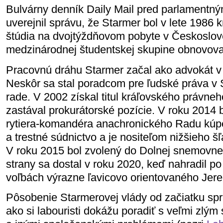
Bulvárny denník Daily Mail pred parlamentný
uverejnil správu, že Starmer bol v lete 1986 
štúdia na dvojtýždňovom pobyte v Českoslo
medzinárodnej študentskej skupine obnovovať
Pracovnú dráhu Starmer začal ako advokát v 
Neskôr sa stal poradcom pre ľudské práva v S
rade. V 2002 získal titul kráľovského právne
zastával prokurátorské pozície. V roku 2014
rytiera-komandéra anachronického Radu kúpe
a trestné súdnictvo a je nositeľom nižšieho šľa
V roku 2015 bol zvolený do Dolnej snemovne.
strany sa dostal v roku 2020, keď nahradil 
voľbách výrazne ľavicovo orientovaného Je
Pôsobenie Starmerovej vlády od začiatku spr
ako si labouristi dokážu poradiť s veľmi zlý