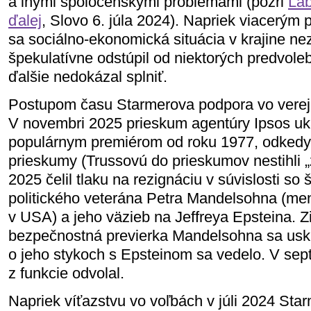
a inými spoločenskými problémami (pozri
Lab
ďalej
, Slovo 6. júla 2024). Napriek viacerým
sa sociálno-ekonomická situácia v krajine ne
špekulatívne odstúpil od niektorých predvole
ďalšie nedokázal splniť.
Postupom času Starmerova podpora vo verejn
V novembri 2025 prieskum agentúry Ipsos uk
populárnym premiérom od roku 1977, odkedy s
prieskumy (Trussovú do prieskumov nestihli „
2025 čelil tlaku na rezignáciu v súvislosti s
politického veterána Petra Mandelsohna (me
v USA) a jeho väzieb na Jeffreya Epsteina. Zi
bezpečnostná previerka Mandelsohna sa usku
o jeho stykoch s Epsteinom sa vedelo. V sep
z funkcie odvolal.
Napriek víťazstvu vo voľbách v júli 2024 St