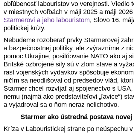
obľúbenosť labouristov vo verejnosti. Viedlo 
v miestnych voľbách v máji 2025 a máji 2026
Starmerovi a jeho labouristom
, Slovo 16. mája
politickej krízy.
Nebudeme rozoberať prvky Starmerovej zahr
a bezpečnostnej politiky, ale zvýrazníme z n
pomoc Ukrajine, posilňovanie NATO ako aj si
Britské ozbrojené sily sú v zlom stave a vyža
rast vojenských výdavkov spôsobuje ekonom
ničím sa neodlišoval od predsedov vlád, ktorí
Starmer chcel rozvíjať aj spojenectvo s USA,
nemu (najmä ako predstaviteľovi „ľavice“) st
a vyjadroval sa o ňom neraz nelichotivo.
Starmer ako ústredná postava novej 
Kríza v Labouristickej strane po neúspechu 