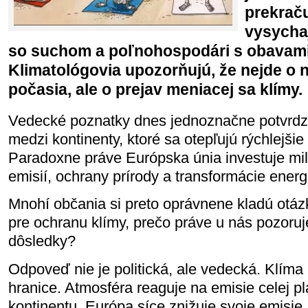
prekraču
vysychaj
so suchom a poľnohospodári s obavami 
Klimatológovia upozorňujú, že nejde o
počasia, ale o prejav meniacej sa klímy.
Vedecké poznatky dnes jednoznačne potvrdzu
medzi kontinenty, ktoré sa otepľujú rýchlejšie
Paradoxne práve Európska únia investuje mil
emisií, ochrany prírody a transformácie energ
Mnohí občania si preto oprávnene kladú otáz
pre ochranu klímy, prečo práve u nás pozoru
dôsledky?
Odpoveď nie je politická, ale vedecká. Klíma
hranice. Atmosféra reaguje na emisie celej pl
kontinentu. Európa síce znižuje svoje emisie