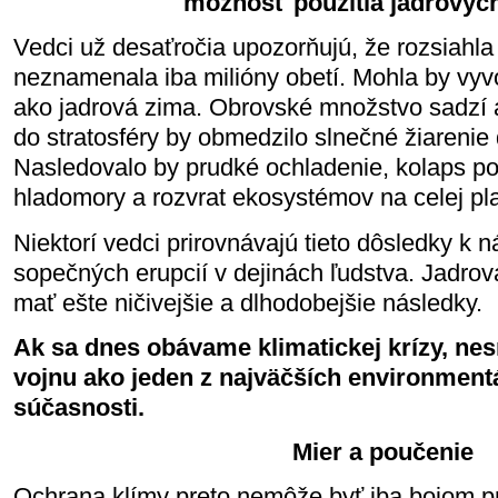
možnosť použitia jadrových
Vedci už desaťročia upozorňujú, že rozsiahla
neznamenala iba milióny obetí. Mohla by vyv
ako jadrová zima. Obrovské množstvo sadzí
do stratosféry by obmedzilo slnečné žiareni
Nasledovalo by prudké ochladenie, kolaps p
hladomory a rozvrat ekosystémov na celej pl
Niektorí vedci prirovnávajú tieto dôsledky k
sopečných erupcií v dejinách ľudstva. Jadro
mať ešte ničivejšie a dlhodobejšie následky.
Ak sa dnes obávame klimatickej krízy, ne
vojnu ako jeden z najväčších environmentá
súčasnosti.
Mier a poučenie
Ochrana klímy preto nemôže byť iba bojom pr