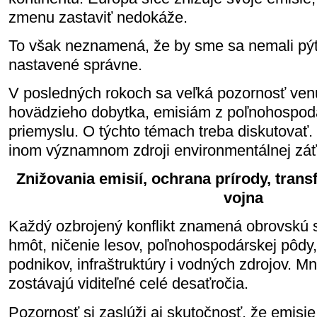
zmenu zastaviť nedokáže.
To však neznamená, že by sme sa nemali pýtať
nastavené správne.
V posledných rokoch sa veľká pozornosť ven
hovädzieho dobytka, emisiám z poľnohospod
priemyslu. O týchto témach treba diskutovať.
inom významnom zdroji environmentálnej záť
Znižovania emisií, ochrana prírody, trans
vojna
Každý ozbrojený konflikt znamená obrovskú
hmôt, ničenie lesov, poľnohospodárskej pôdy
podnikov, infraštruktúry i vodných zdrojov. 
zostávajú viditeľné celé desaťročia.
Pozornosť si zaslúži aj skutočnosť, že emisie