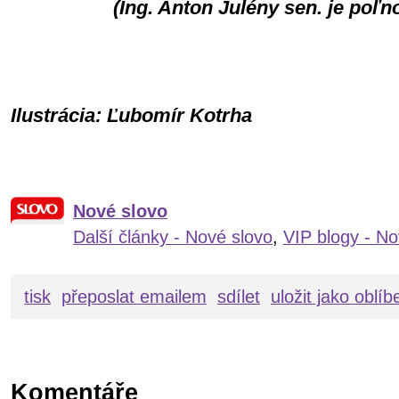
(Ing. Anton Julény sen. je poľ
Ilustrácia: Ľubomír Kotrha
Nové slovo
Další články - Nové slovo
,
VIP blogy - No
tisk
přeposlat emailem
sdílet
uložit jako oblí
Komentáře