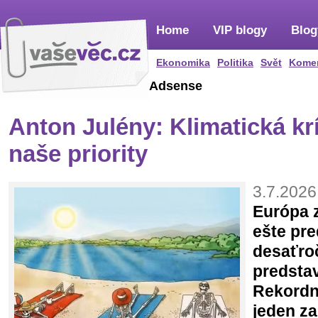
Home
VIP blogy
Blog
Ekonomika
Politika
Svět
Kome
Adsense
Anton Julény: Klimatická krí
naše priority
3.7.2026
Európa z
ešte pre
desaťro
predstav
Rekordn
jeden za