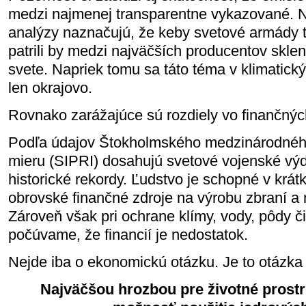
medzi najmenej transparentne vykazované. N
analýzy naznačujú, že keby svetové armády tv
patrili by medzi najväčších producentov skle
svete. Napriek tomu sa táto téma v klimatick
len okrajovo.
Rovnako zarážajúce sú rozdiely vo finančných
Podľa údajov Štokholmského medzinárodného
mieru (SIPRI) dosahujú svetové vojenské v
historické rekordy. Ľudstvo je schopné v krá
obrovské finančné zdroje na výrobu zbraní a
Zároveň však pri ochrane klímy, vody, pôdy či
počúvame, že financií je nedostatok.
Nejde iba o ekonomickú otázku. Je to otázka n
Najväčšou hrozbou pre životné prostr