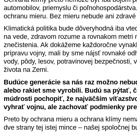
automobilov, priemyslu či poľnohospodárstva.
ochranu mieru. Bez mieru nebude ani zdravé 
Klimatická politika bude dôveryhodná iba vt
na vede, zdravom rozume a rovnakom metri n
znečistenia. Ak dokážeme každoročne vynakl
prípravu vojny, mali by sme nájsť rovnaké od
vody, pôdy, lesov, potravinovej bezpečnosti,
života na Zemi.
Budúce generácie sa nás raz možno nebud
alebo rakiet sme vyrobili. Budú sa pýtať, 
múdrosti pochopiť, že najväčším víťazstvo
vyhrať vojnu, ale zachovať podmienky pre
Preto by ochrana mieru a ochrana klímy nemal
dve strany tej istej mince – našej spoločnej b