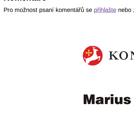
Pro možnost psaní komentářů se
přihlašte
nebo