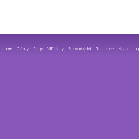
Home
Články
Blogy
VIP blogy
Zpravodajství
Registrace
Napsat blog