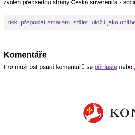
zvolen předsedou strany Česká suverenita - soci
tisk
přeposlat emailem
sdílet
uložit jako oblí
Komentáře
Pro možnost psaní komentářů se
přihlašte
nebo