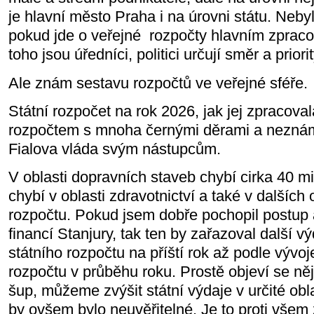
je hlavní město Praha i na úrovni státu. Neby
pokud jde o veřejné
rozpočty hlavním zpraco
toho jsou úředníci, politici určují směr a priori
Ale znám sestavu rozpočtů ve veřejné sféře.
Státní rozpočet na rok 2026, jak jej zpracova
rozpočtem s mnoha černými děrami a nezná
Fialova vláda svým nástupcům.
V oblasti dopravních staveb chybí cirka 40 mi
chybí v oblasti zdravotnictví a také v dalších
rozpočtu. Pokud jsem dobře pochopil postup 
financí Stanjury, tak ten by zařazoval další 
státního rozpočtu na příští rok až podle vývoj
rozpočtu v průběhu roku. Prostě objeví se ně
šup, můžeme zvýšit státní výdaje v určité obla
by ovšem bylo neuvěřitelné. Je to proti vše