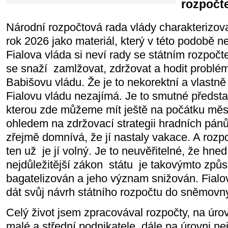
rozpočt
Národní rozpočtová rada vlády charakterizova
rok 2026 jako materiál, který v této podobě ne
Fialova vláda si neví rady se státním rozpočte
se snaží zamlžovat, zdržovat a hodit problémy
Babišovu vládu. Že je to nekorektní a vlastně 
Fialovu vládu nezajímá. Je to smutné předsta
kterou zde můžeme mít ještě na počátku měsí
ohledem na zdržovací strategii hradních pánů
zřejmě domnívá, že jí nastaly vakace. A rozpoč
ten už je jí volný. Je to neuvěřitelné, že hne
nejdůležitější zákon státu je takovýmto způs
bagatelizován a jeho význam snižován. Fialo
dát svůj návrh státního rozpočtu do sněmovn
Celý život jsem zpracovával rozpočty, na úrov
malé a střední podnikatele, dále na úrovni ne