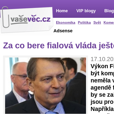
Home
VIP blogy
Blog
Ekonomika
Politika
Svět
Kome
Adsense
Za co bere fialová vláda ješt
17.10.20
Výkon Fi
být komp
neměla v
agendě f
by se za
jsou pro
Napříkla