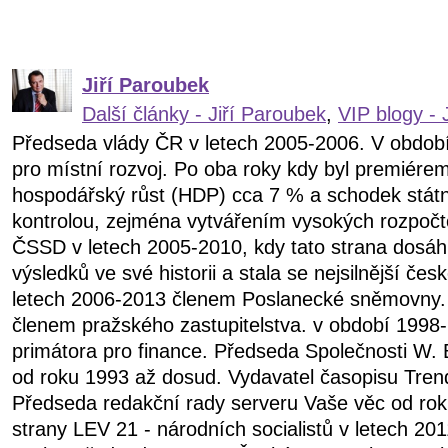
Jiří Paroubek
Další články - Jiří Paroubek
,
VIP blogy - 
Předseda vlády ČR v letech 2005-2006. V obdob
pro místní rozvoj. Po oba roky kdy byl premiére
hospodářský růst (HDP) cca 7 % a schodek státn
kontrolou, zejména vytvářením vysokých rozpočt
ČSSD v letech 2005-2010, kdy tato strana dosáhl
výsledků ve své historii a stala se nejsilnější čes
letech 2006-2013 členem Poslanecké sněmovny.
členem pražského zastupitelstva. v období 199
primátora pro finance. Předseda Společnosti W. 
od roku 1993 až dosud. Vydavatel časopisu Tren
Předseda redakční rady serveru Vaše věc od ro
strany LEV 21 - národních socialistů v letech 20