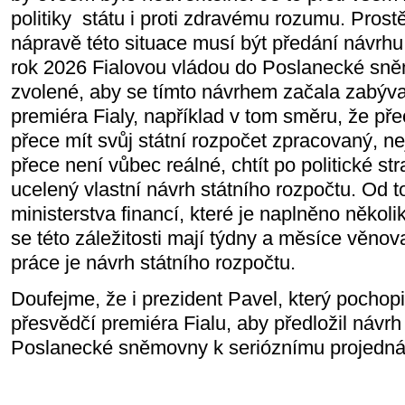
politiky
státu i proti zdravému rozumu. Pros
nápravě této situace musí být předání návrhu
rok 2026 Fialovou vládou do Poslanecké sně
zvolené, aby se tímto návrhem začala zabý
premiéra Fialy, například v tom směru, že př
přece mít svůj státní rozpočet zpracovaný, ne
přece není vůbec reálné, chtít po politické st
ucelený vlastní návrh státního rozpočtu. Od t
ministerstva financí, které je naplněno několik
se této záležitosti mají týdny a měsíce věnov
práce je návrh státního rozpočtu.
Doufejme, že i prezident Pavel, který pochopil
přesvědčí premiéra Fialu, aby předložil návrh
Poslanecké sněmovny k serióznímu projedná