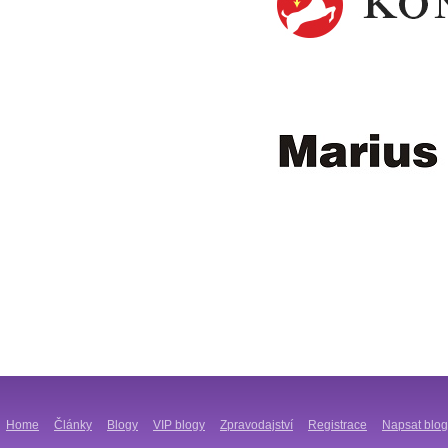
Home
Články
Blogy
VIP blogy
Zpravodajství
Registrace
Napsat blog