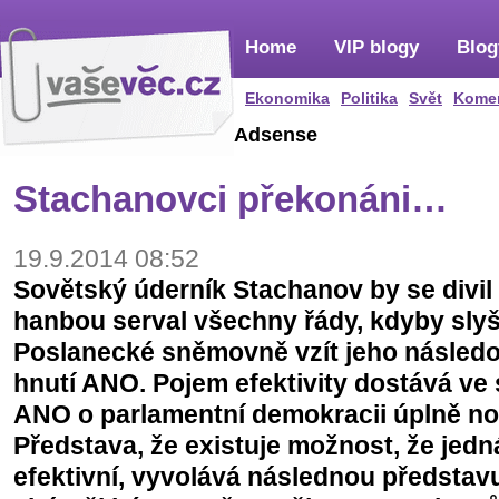
Home
VIP blogy
Blog
Ekonomika
Politika
Svět
Kome
Adsense
Stachanovci překonáni…
19.9.2014 08:52
Sovětský úderník Stachanov by se divil
hanbou serval všechny řády, kdyby slyšel
Poslanecké sněmovně vzít jeho následov
hnutí ANO. Pojem efektivity dostává ve 
ANO o parlamentní demokracii úplně no
Představa, že existuje možnost, že jed
efektivní, vyvolává následnou představ