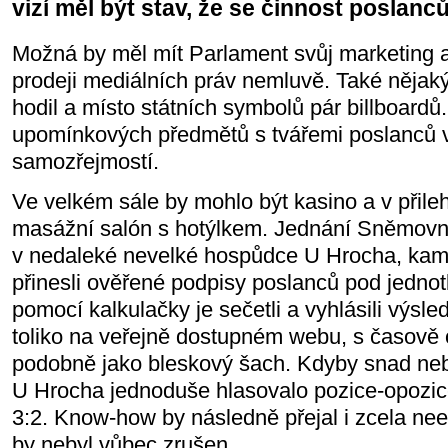
vizí měl být stav, že se činnost poslanců
Možná by měl mít Parlament svůj marketing 
prodeji mediálních práv nemluvě. Také nějaký
hodil a místo státních symbolů pár billboardů
upomínkových předmětů s tvářemi poslanců v 
samozřejmostí.
Ve velkém sále by mohlo být kasino a v přile
masážní salón s hotýlkem. Jednání Sněmovn
v nedaleké nevelké hospůdce U Hrocha, kam
přinesli ověřené podpisy poslanců pod jednot
pomocí kalkulačky je sečetli a vyhlásili výsle
toliko na veřejně dostupném webu, s časov
podobně jako bleskový šach. Kdyby snad neby
U Hrocha jednoduše hlasovalo pozice-opozice
3:2. Know-how by následně přejal i zcela nee
by nebyl vůbec zrušen.