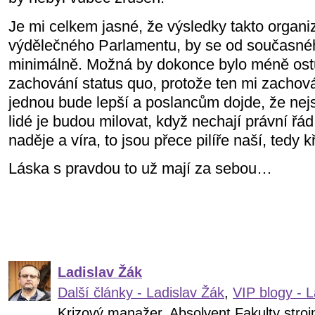
Je mi celkem jasné, že výsledky takto organi
výdělečného Parlamentu, by se od současného
minimálně. Možná by dokonce bylo méně ost
zachování status quo, protože ten mi zachováv
jednou bude lepší a poslancům dojde, že nejso
lidé je budou milovat, když nechají právní řád
naděje a víra, to jsou přece pilíře naší, tedy 
Láska s pravdou to už mají za sebou…
Ladislav Žák
Další články - Ladislav Žák
,
VIP blogy - L
Krizový manažer. Absolvent Fakulty stro