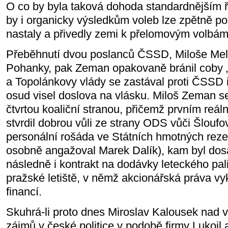
O co by byla taková dohoda standardnějším 
by i organicky výsledkům voleb lze zpětně por
nastaly a přivedly zemi k přelomovým volbá
Přeběhnutí dvou poslanců ČSSD, Miloše Mel
Pohanky, pak Zeman opakovaně bránil coby 
a Topolánkovy vlády se zastával proti ČSSD i 
osud visel doslova na vlásku. Miloš Zeman se 
čtvrtou koaliční stranou, přičemž prvním reá
stvrdil dobrou vůli ze strany ODS vůči Šloufo
personální rošáda ve Státních hmotných reze
osobně angažoval Marek Dalík), kam byl dos
následně i kontrakt na dodávky leteckého pali
pražské letiště, v němž akcionářská práva vy
financí.
Skuhrá-li proto dnes Miroslav Kalousek nad v
zájmů v české politice v podobě firmy Lukoil