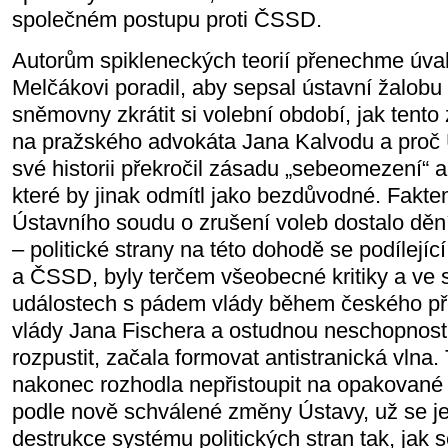
společném postupu proti ČSSD.
Autorům spikleneckých teorií přenechme úvah
Melčákovi poradil, aby sepsal ústavní žalobu
sněmovny zkrátit si volební období, jak tento 
na pražského advokáta Jana Kalvodu a proč 
své historii překročil zásadu „sebeomezení“ a
které by jinak odmítl jako bezdůvodné. Fakte
Ústavního soudu o zrušení voleb dostalo dě
– politické strany na této dohodě se podílejí
a ČSSD, byly terčem všeobecné kritiky a ve 
událostech s pádem vlády během českého př
vlády Jana Fischera a ostudnou neschopností
rozpustit, začala formovat antistranická vln
nakonec rozhodla nepřistoupit na opakované
podle nově schválené změny Ústavy, už se je
destrukce systému politických stran tak, jak 