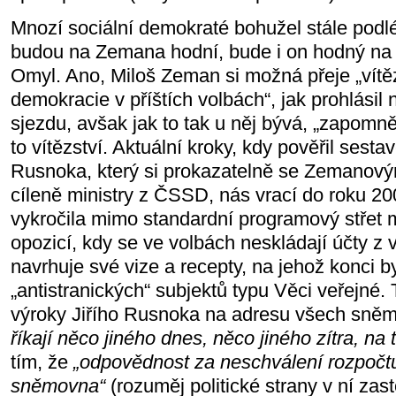
Mnozí sociální demokraté bohužel stále podléh
budou na Zemana hodní, bude i on hodný na s
Omyl. Ano, Miloš Zeman si možná přeje „vítěz
demokracie v příštích volbách“, jak prohlásil
sjezdu, avšak jak to tak u něj bývá, „zapomněl
to vítězství. Aktuální kroky, kdy pověřil sesta
Rusnoka, který si prokazatelně se Zemanov
cíleně ministry z ČSSD, nás vrací do roku 20
vykročila mimo standardní programový střet m
opozicí, kdy se ve volbách neskládají účty z 
navrhuje své vize a recepty, na jehož konci b
„antistranických“ subjektů typu Věci veřejné. 
výroky Jiřího Rusnoka na adresu všech sněmo
říkají něco jiného dnes, něco jiného zítra, na 
tím, že
„odpovědnost za neschválení rozpoč
sněmovna“
(rozuměj politické strany v ní zas