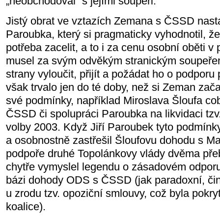
„neobchodoval“ s jejími soupeři.
Jistý obrat ve vztazích Zemana s ČSSD nasta
Paroubka, který si pragmaticky vyhodnotil, že
potřeba zacelit, a to i za cenu osobní oběti 
musel za svým odvěkým stranickým soupeřem,
strany vyloučit, přijít a požádat ho o podpor
však trvalo jen do té doby, než si Zeman zača
své podmínky, například Miroslava Šloufa co
ČSSD či spolupráci Paroubka na likvidaci tzv
volby 2003. Když Jiří Paroubek tyto podmínk
a osobnostně zastřešil Šloufovu dohodu s M
podpoře druhé Topolánkovy vlády dvěma přebě
chytře vymyslel legendu o zásadovém odporu p
bázi dohody ODS s ČSSD (jak paradoxní, činí-l
u zrodu tzv. opoziční smlouvy, což byla pokr
koalice).