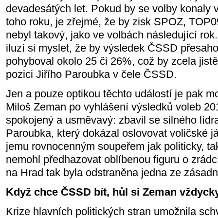
devadesátých let. Pokud by se volby konaly 
toho roku, je zřejmé, že by zisk SPOZ, TOP0
nebyl takový, jako ve volbách následující rok
iluzí si myslet, že by výsledek ČSSD přesah
pohyboval okolo 25 či 26%, což by zcela jist
pozici Jiřího Paroubka v čele ČSSD.
Jen a pouze optikou těchto událostí je pak m
Miloš Zeman po vyhlášení výsledků voleb 20
spokojený a usměvavý: zbavil se silného líd
Paroubka, který dokázal oslovovat voličské j
jemu rovnocenným soupeřem jak politicky, t
nemohl předhazovat oblíbenou figuru o zrád
na Hrad tak byla odstraněna jedna ze zásadn
Když chce ČSSD bít, hůl si Zeman vždyck
Krize hlavních politických stran umožnila sc