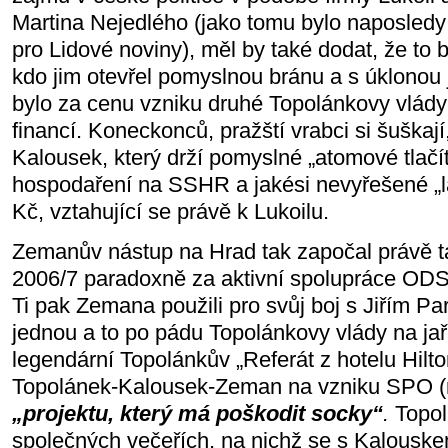
Martina Nejedlého (jako tomu bylo naposledy
pro Lidové noviny), měl by také dodat, že to b
kdo jim otevřel pomyslnou bránu a s úklonou j
bylo za cenu vzniku druhé Topolánkovy vlády 
financí. Koneckonců, pražští vrabci si šuškají,
Kalousek, který drží pomyslné „atomové tlačí
hospodaření na SSHR a jakési nevyřešené „lap
Kč, vztahující se právě k Lukoilu.
Zemanův nástup na Hrad tak započal právě ta
2006/7 paradoxně za aktivní spolupráce ODS
Ti pak Zemana použili pro svůj boj s Jiřím 
jednou a to po pádu Topolánkovy vlády na jař
legendární Topolánkův „Referát z hotelu Hilt
Topolánek-Kalousek-Zeman na vzniku SPO 
„projektu, který má poškodit socky“
.
Topol
společných večeřích, na nichž se s Kalousk