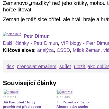
Zemanovo „mazlíky“ než jeho kritiky, mohou t
hořce litovat.
Zeman je totiž sice přítel, ale hrál, hraje a hr
Petr Dimun
Další články - Petr Dimun
,
VIP blogy - Petr Dimu
Klíčová slova:
analýza
,
ČSSD
,
Miloš Zeman
,
vl
tisk
přeposlat emailem
sdílet
uložit jako oblí
Související články
17.01.2014
09.12.2013
Jiří Paroubek: Nový
Jiří Paroubek: Je to
premiér má před sebou
Absurdistán anebo