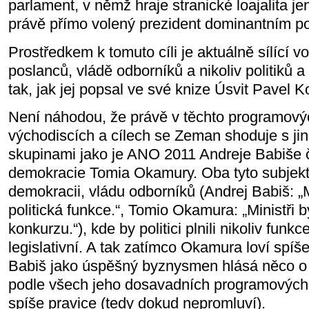
parlament, v němž hraje stranické loajalita je
právě přímo volený prezident dominantním po
Prostředkem k tomuto cíli je aktuálně sílící v
poslanců, vládě odborníků a nikoliv politiků
tak, jak jej popsal ve své knize Úsvit Pavel K
Není náhodou, že právě v těchto programový
východiscích a cílech se Zeman shoduje s jin
skupinami jako je ANO 2011 Andreje Babiše č
demokracie Tomia Okamury. Oba tyto subjekt
demokracii, vládu odborníků (Andrej Babiš: „
politická funkce.“, Tomio Okamura: „Ministři b
konkurzu.“), kde by politici plnili nikoliv funk
legislativní. A tak zatímco Okamura loví spíše
Babiš jako úspěšný byznysmen hlásá něco o 
podle všech jeho dosavadních programových 
spíše pravice (tedy dokud nepromluví).