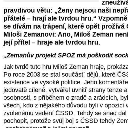
zneužív
pravdivou větu: „Ženy nejsou naši nepř
přátelé – hrají ale tvrdou hru.“ Vzpomněl
se dívám na trápení, které opět prožívá
Miloši Zemanovi: Ano, Miloš Zeman není
její přítel – hraje ale tvrdou hru.
„Zemanův projekt SPOZ má poškodit soc
Jak tvrdě tuto hru Miloš Zeman hraje, prokáz
Po roce 2003 se stal součástí dějů, které ČS
existence ve vysoké politice. Jeho komentáře
jedovatě cílené, vytvářel uvnitř strany tenze 
osobnosti, s příběhem o zradě a zrádcích, by
všech, kdo z nějakého důvodu byli v opozici v
zvolenému vedení ČSSD. Tehdy se snad dal je
pochopit, protože svůj boj s ČSSD tehdy Zem