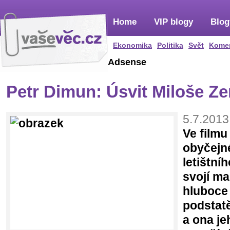
Home
VIP blogy
Blog
Ekonomika
Politika
Svět
Kome
Adsense
Petr Dimun: Úsvit Miloše Z
5.7.2013
Ve filmu
obyčejné
letištní
svojí ma
hluboce 
podstatě
a ona je