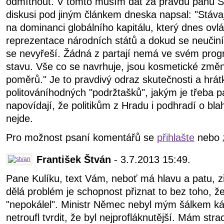
odmítnout. V tomto musím dát za pravdu panu Sc
diskusi pod jiným článkem dneska napsal: "Stáva
na dominanci globálního kapitálu, který dnes ovládá
reprezentace národních států a dokud se neučiní 
se nevyřeší. Žádná z partají nemá ve svém pro
stavu. Vše co se navrhuje, jsou kosmetické změn
poměrů." Je to pravdivý odraz skutečnosti a hrá
politováníhodných "podržtašků", jakým je třeba p
napovídají, že politikům z Hradu i podhradí o b
nejde.
Pro možnost psaní komentářů se
přihlašte
nebo
František Štván
- 3.7.2013 15:49.
Pane Kulíku, text Vám, neboť má hlavu a patu, 
dělá problém je schopnost přiznat to bez toho, že
"nepokálel". Ministr Němec nebyl mým šálkem kávy
netroufl tvrdit, že byl nejprofláknutější. Mám str