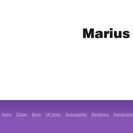
Home
Články
Blogy
VIP blogy
Zpravodajství
Registrace
Napsat blog