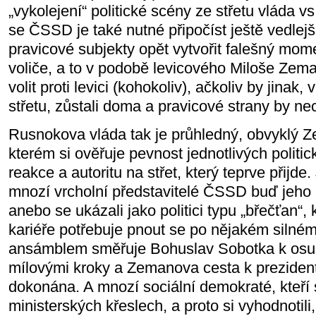
„vykolejení“ politické scény ze střetu vláda v
se ČSSD je také nutné připočíst ještě vedlejší
pravicové subjekty opět vytvořit falešný mom
voliče, a to v podobě levicového Miloše Zema
volit proti levici (kohokoliv), ačkoliv by jina
střetu, zůstali doma a pravicové strany by nec
Rusnokova vláda tak je průhledný, obvyklý 
kterém si ověřuje pevnost jednotlivých politick
reakce a autoritu na střet, který teprve přijde
mnozí vrcholní představitelé ČSSD buď jeho h
anebo se ukázali jako politici typu „břečťan“, 
kariéře potřebuje pnout se po nějakém silné
ansámblem směřuje Bohuslav Sobotka k osu
mílovými kroky a Zemanova cesta k prezident
dokonána. A mnozí sociální demokraté, kteří 
ministerských křeslech, a proto si vyhodnotili,