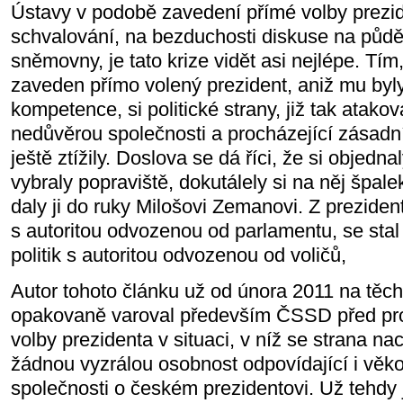
Ústavy v podobě zavedení přímé volby prezi
schvalování, na bezduchosti diskuse na půd
sněmovny, je tato krize vidět asi nejlépe. Tím
zaveden přímo volený prezident, aniž mu by
kompetence, si politické strany, již tak atak
nedůvěrou společnosti a procházející zásadní v
ještě ztížily. Doslova se dá říci, že si objedna
vybraly popraviště, dokutálely si na něj špale
daly ji do ruky Milošovi Zemanovi. Z preziden
s autoritou odvozenou od parlamentu, se stal 
politik s autoritou odvozenou od voličů,
Autor tohoto článku už od února 2011 na těch
opakovaně varoval především ČSSD před pr
volby prezidenta v situaci, v níž se strana n
žádnou vyzrálou osobnost odpovídající i věk
společnosti o českém prezidentovi. Už tehdy 