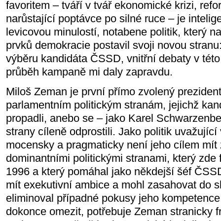
favoritem – tváří v tvář ekonomické krizi, r
narůstající poptávce po silné ruce – je intelig
levicovou minulostí, notabene politik, který n
prvků demokracie postavil svoji novou stran
výběru kandidáta ČSSD, vnitřní debaty v této
průběh kampaně mi daly zapravdu.
Miloš Zeman je první přímo zvolený prezi
parlamentním politickým stranám, jejichž kan
propadli, anebo se – jako Karel Schwarzenb
strany cíleně odprostili. Jako politik uvažujíc
mocensky a pragmaticky není jeho cílem mít
dominantními politickými stranami, který zde
1996 a který pomáhal jako někdejší šéf ČSS
mít exekutivní ambice a mohl zasahovat do sl
eliminoval případné pokusy jeho kompetence 
dokonce omezit, potřebuje Zeman stranicky 