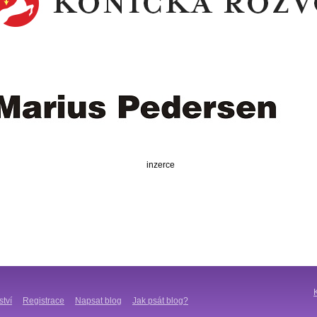
inzerce
ství
Registrace
Napsat blog
Jak psát blog?