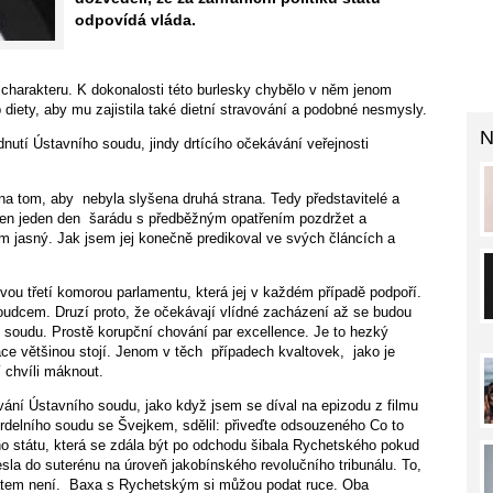
odpovídá vláda.
 charakteru. K dokonalosti této burlesky chybělo v něm jenom
 diety, aby mu zajistila také dietní stravování a podobné nesmysly.
N
nutí Ústavního soudu, jindy drtícího očekávání veřejnosti
 na tom, aby nebyla slyšena druhá strana. Tedy představitelé a
o ten jeden den šarádu s předběžným opatřením pozdržet a
dem jasný. Jak jsem jej konečně predikoval ve svých článcích a
svou třetí komorou parlamentu, která jej v každém případě podpoří.
oudcem. Druzí proto, že očekávají vlídné zacházení až se budou
oudu. Prostě korupční chování par excellence. Je to hezký
ce většinou stojí. Jenom v těch případech kvaltovek, jako je
í chvíli máknout.
vání Ústavního soudu, jako když jsem se díval na epizodu z filmu
rdelního soudu se Švejkem, sdělil: přiveďte odsouzeného Co to
o státu, která se zdála být po odchodu šibala Rychetského pokud
esla do suterénu na úroveň jakobínského revolučního tribunálu. To,
átem není. Baxa s Rychetským si můžou podat ruce. Oba