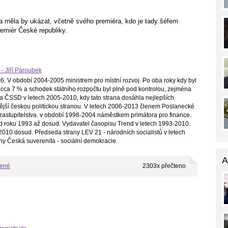
 měla by ukázat, včetně svého premiéra, kdo je tady šéfem
remiér České republiky.
 - Jiří Paroubek
. V období 2004-2005 ministrem pro místní rozvoj. Po oba roky kdy byl
cca 7 % a schodek státního rozpočtu byl plně pod kontrolou, zejména
a ČSSD v letech 2005-2010, kdy tato strana dosáhla nejlepších
ilnější českou politickou stranou. V letech 2006-2013 členem Poslanecké
astupitelstva. v období 1998-2004 náměstkem primátora pro finance.
d roku 1993 až dosud. Vydavatel časopisu Trend v letech 1993-2010.
010 dosud. Předseda strany LEV 21 - národních socialistů v letech
ny Česká suverenita - sociální demokracie.
A
bené
2303x přečteno