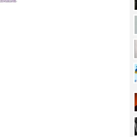
registrujte
.