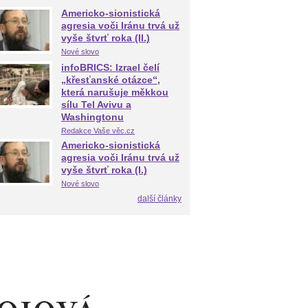
Americko-sionistická
agresia voči Iránu trvá už
vyše štvrť roka (II.)
Nové slovo
infoBRICS: Izrael čelí
„křesťanské otázce“,
která narušuje měkkou
sílu Tel Avivu a
Washingtonu
Redakce Vaše věc.cz
Americko-sionistická
agresia voči Iránu trvá už
vyše štvrť roka (I.)
Nové slovo
další články