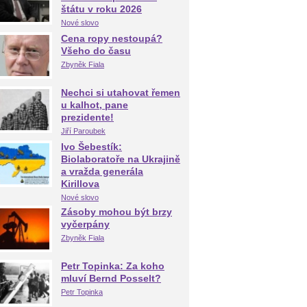
štátu v roku 2026
Nové slovo
Cena ropy nestoupá?
Všeho do času
Zbyněk Fiala
Nechci si utahovat řemen
u kalhot, pane
prezidente!
Jiří Paroubek
Ivo Šebestík:
Biolaboratoře na Ukrajině
a vražda generála
Kirillova
Nové slovo
Zásoby mohou být brzy
vyčerpány
Zbyněk Fiala
Petr Topinka: Za koho
mluví Bernd Posselt?
Petr Topinka