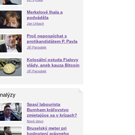
Merkelové lhala a
podváděla
Jan Urbach
Proč nepospíchat s
protikandidátem P. Pavla
Jiří Paroubek
Kolosální ostuda Fialovy
vlády, aneb kauza Bitcoin
Jiří Paroubek
nalýzy
Spasí labourista
Burnham kráľovstvo
zmietajúce sa v krízach?
Nové slovo
Bruselský meter pri
hodnotení právneho