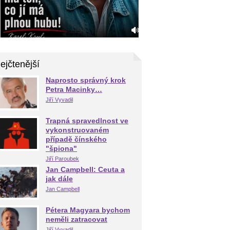
ejčtenější
Naprosto správný krok
Petra Macinky…
Jiří Vyvadil
Trapná spravedlnost ve
vykonstruovaném
případě čínského
"špiona"
Jiří Paroubek
Jan Campbell: Ceuta a
jak dále
Jan Campbell
Pétera Magyara bychom
neměli zatracovat
Jiří Vyvadil