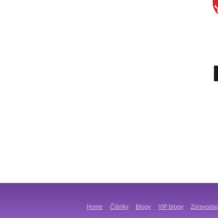
Home
Články
Blogy
VIP blogy
Zpravodaj