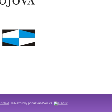
Kontakt
© Názorový portál VašeVěc.cz