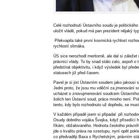
Celé rozhodnutí Ústavního soudu je politického
uložit vládě, pokud má pan prezident nějaký typ
Překvapila také první kosmická rychlost rozhod
rychlostí slimáka.
ÚS sice nerozhodl meritorně, ale dal si záležet
právníci vlády. To by snad stálo zato, aspoň 
předstírat objektivitu, i když výsledek byl pře
statusech již před časem.
Pavel je si jist Ústavním soudem jako jakousi 
Jedni proto, že jsou mu vděční za jmenování s
ucházet o znovujmenování soudcem Ústavního s
šolich ten Ústavní soud, práce mnoho není. Prá
tento, kdy bylo rozhodnuto už dopředu, se mus
V každém případě jsem si připadal při rozhodo
Osudy dobrého vojáka Švejka, když přísedící h
říkám, obžalovaného. Hodnota českého právníh
jde o kvalitu práva na vzestupu, nyní opět pokl
co předvaději Baxa s Rychetským, právním st