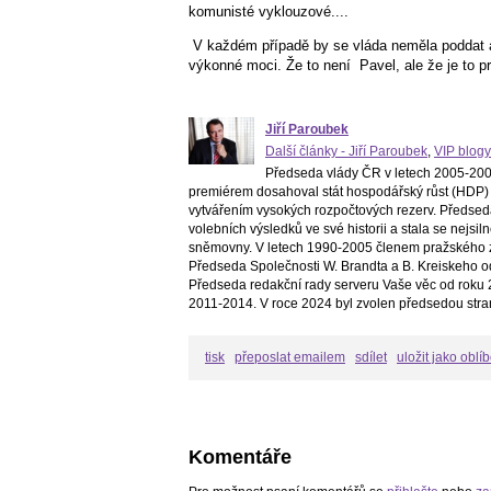
komunisté vyklouzové....
V každém případě by se vláda neměla poddat a
výkonné moci. Že to není Pavel, ale že je to p
Jiří Paroubek
Další články - Jiří Paroubek
,
VIP blogy
Předseda vlády ČR v letech 2005-2006
premiérem dosahoval stát hospodářský růst (HDP) 
vytvářením vysokých rozpočtových rezerv. Předsed
volebních výsledků ve své historii a stala se nejs
sněmovny. V letech 1990-2005 členem pražského z
Předseda Společnosti W. Brandta a B. Kreiskeho o
Předseda redakční rady serveru Vaše věc od roku 2
2011-2014. V roce 2024 byl zvolen předsedou stra
tisk
přeposlat emailem
sdílet
uložit jako oblí
Komentáře