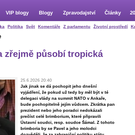
VIP blogy
Blogy
Zpravodajství
Články
20
ka
Politika
Svět
Komentáře
Z parlamentu
Životní prostředí
K
e
a zřejmě působí tropická
25.6.2026 20:40
Jak jinak se dá pochopit jeho dnešní
vyjádření, že pokud už tedy by měl být v té
delegaci vlády na summit NATO v Ankaře,
bude pochopitelně jejím vůdcem. Zkrátka pan
prezident nebo jeho poradci nedokázali
prečíst celé brimborium, které připravili
Ústavní soudci, resp. soudce Šámal. Z tohoto
brimboria by se Pavel a jeho molodci
dozvěděli, že za zahraniční politiku státu