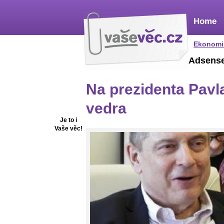
Home
Ekonomi
Adsens
Na prezidenta Pavl
vedra
Je to i
Vaše věc!