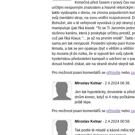
Konečná před časem v pravý čas nask
určitým nesporným znalostem a hlavně rétorickým 
takto vystoupila v dresu, ne zrovna populárních ko
svůj mentální strop, na svou vnitřní rozpolcenost. D
Bohužel, ale u té veřejnosti vyvolává (z její strany)
manipuluje (jak říká klasik: "To se Ti Jaromíre jed
slušnou kariéru, která ji poskytuje určitou prestiž, p
což jak říká Klaus: "... je až na prvním místě". Takto
sama jen tak nevypustí. Poslední výroky paní Konečn
témata, a tak se jen opakuje (byť s větším a větším
by musela jít do rizika, že si vypustí ten svůj rybní
hysteriskou předvolební kampaň o udržení se v par
dosud hodně získat, ale na straně druhé stejně t
Pro možnost psaní komentářů se
přihlašte
nebo
za
Miroslav Kelnar
- 2.4.2024 06:36.
Jen tak hypoteticky, dovedete si před
dnům konec, když si 4 roky počkáme, 
ještě lépe.
Pro možnost psaní komentářů se
přihlašte
nebo
za
Miroslav Kelnar
- 2.4.2024 00:56.
Tak podle té mladé a kásné měla být