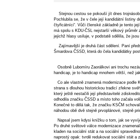
Stejnou cestou se pokouší jít dnes trojnásob
Pochlubila se, že v čele její kandidátní listiny d
čtyřicátníci“. Vůči členské základně je tento 
má spolu s KDU-ČSL nejstarší věkový průměr z
jejichž hlasy usiluje, v podstatě sdělila, že jso
Zajímavější je druhá část sdělení. Paní před
Šmardova ČSSD, která do čela kandidátky post
Osobně Lubomíru Zaorálkovi ani trochu nezáv
handicap, je to handicap mnohem větší, než ja
Co ale vlastně znamená modernizace podle Ka
strana s dlouhou historickou tradicí zřekne své
který ještě nestačili její představitelé zdiskre
odhodila značku ČSSD a místo toho začala volič
Konečné to dělá tak, že značku KSČM schovala 
náhodou obě dvě stejně prvoplánové, stejně pri
Napsal jsem kdysi knížku o tom, jak se vyvíj
Po druhé světové válce modernizace znamenal
kladen na sociální stát a na sociální spravedln
naprostý opak: tvrdě redukovat sociální stát a 