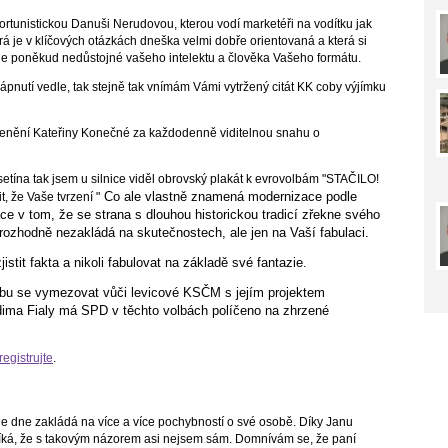
rtunistickou Danuši Nerudovou, kterou vodí marketéři na vodítku jak
rá je v klíčových otázkách dneška velmi dobře orientovaná a která si
jde poněkud nedůstojné vašeho intelektu a člověka Vašeho formátu.
lápnutí vedle, tak stejně tak vnímám Vámi vytržený citát KK coby výjímku
enění Kateřiny Konečné za každodenně viditelnou snahu o
etína tak jsem u silnice viděl obrovský plakát k evrovolbám "STAČILO!
Co ale vlastně znamená modernizace podle
, že Vaše tvrzení "
e v tom, že se strana s dlouhou historickou tradicí zřekne svého
e rozhodně nezakládá na skutečnostech, ale jen na Vaší fabulaci.
stit fakta a nikoli fabulovat na základě své fantazie.
bu se vymezovat vůči levicové KSČM s jejím projektem
ma Fialy má SPD v těchto volbách políčeno na zhrzené
registrujte
.
 dne zakládá na více a více pochybností o své osobě. Díky Janu
 říká, že s takovým názorem asi nejsem sám. Domnívám se, že paní