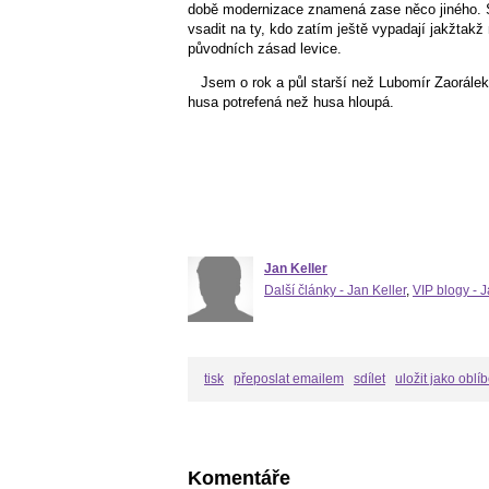
době modernizace znamená zase něco jiného. S
vsadit na ty, kdo zatím ještě vypadají jakžtakž
původních zásad levice.
Jsem o rok a půl starší než Lubomír Zaorálek
husa potrefená než husa hloupá.
Jan Keller
Další články - Jan Keller
,
VIP blogy - J
tisk
přeposlat emailem
sdílet
uložit jako oblí
Komentáře