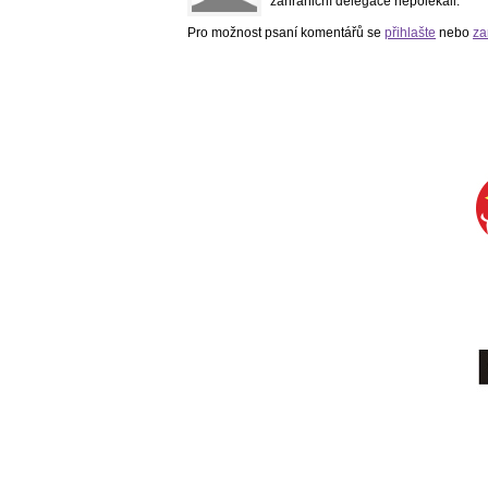
zahraniční delegace nepolekali.
Pro možnost psaní komentářů se
přihlašte
nebo
za