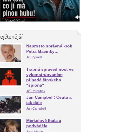
ejčtenější
Naprosto správný krok
Petra Macinky…
Jiří Vyvadil
Trapná spravedlnost ve
vykonstruovaném
případě čínského
"špiona"
Jiří Paroubek
Jan Campbell: Ceuta a
jak dále
Jan Campbell
Merkelové lhala a
podváděla
Jan Urbach