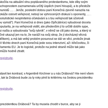
očila na aktuální vlnu poptávaného protestantismu, kde díky svým
schopnostem zaznamenala určitý úspěch (není hloupá), a to přestože
munistů ..... . Jenže, poslední dobou paní Konečná zjevně narazila na
okáže oslovit veřejnost, nebojí se vyhrocených diskusí s oponenty, .... .
 polulistické nesplnitelná očekávání a s tou veřejností tak účelově
nou vymstí"). Paní Konečná si dnes (jako čtyřicátníce) vybudoval docela
opularitu, je na veřejnosti vidět, ale především jí to určitě dobře sype,
 si našla a vybudovala "svůj rybník", v němž se cítí jako doma, a který si
é ukazují jen na to, že naráží na svůj strop, že jí docházejí věcná
 křikem), a má tak velký probém posunout se dál ve věci, protože jinak
k. V těchto dnech paní Konečná jede svou intenzivní, až i křečovitou, či
lamentu EU. Je to logické, protože na jedné straně může tak jako
ak může hodně ztratit.
registrujte
.
stavit ten kontrast, v Argentině Kirchner a u nás Drábová? Ale není všem
tak ta Drábová bude za ty roky plnit to kritérimu na českou prezidentku
registrujte
.
 prezidentkou Drábová? Ta by musela chodit v burce, aby se ji