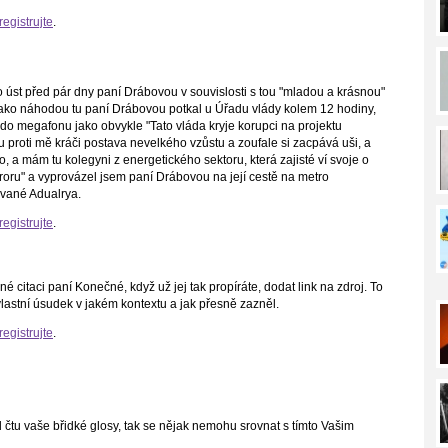
registrujte
.
do úst před pár dny paní Drábovou v souvislosti s tou "mladou a krásnou"
 jako náhodou tu paní Drábovou potkal u Úřadu vlády kolem 12 hodiny,
 do megafonu jako obvykle "Tato vláda kryje korupci na projektu
u proti mě kráči postava nevelkého vzůstu a zoufale si zacpává uši, a
, a mám tu kolegyni z energetického sektoru, která zajisté ví svoje o
oru" a vyprovázel jsem paní Drábovou na její cestě na metro
 zvané Adualrya.
registrujte
.
é citaci paní Konečné, když už jej tak propíráte, dodat link na zdroj. To
vlastní úsudek v jakém kontextu a jak přesně zazněl.
registrujte
.
 čtu vaše břidké glosy, tak se nějak nemohu srovnat s tímto Vašim