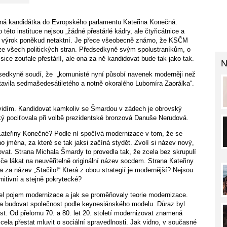
ná kandidátka do Evropského parlamentu Kateřina Konečná.
o této instituce nejsou „žádné přestárlé kádry, ale čtyřicátnice a
její výrok poněkud netaktní. Je přece všeobecně známo, že KSČM
e všech politických stran. Předsedkyně svým spolustraníkům, o
u sice zoufale přestárlí, ale ona za ně kandidovat bude tak jako tak.
N
sedkyně soudí, že „komunisté nyní působí navenek moderněji než
avila sedmašedesátiletého a notně okoralého Lubomíra Zaorálka“.
idím. Kandidovat kamkoliv se Šmardou v zádech je obrovský
ký pociťovala při volbě prezidentské bronzová Danuše Nerudová.
teřiny Konečné? Podle ní spočívá modernizace v tom, že se
ho jména, za které se tak jaksi začíná stydět. Zvolí si název nový,
ditovat. Strana Michala Šmardy to provedla tak, že zcela bez skrupulí
e lákat na neuvěřitelně originální název socdem. Strana Kateřiny
za název „Stačilo!“ Která z obou strategií je modernější? Nejsou
mitivní a stejně pokrytecké?
el pojem modernizace a jak se proměňovaly teorie modernizace.
a budovat společnost podle keynesiánského modelu. Důraz byl
ost. Od přelomu 70. a 80. let 20. století modernizovat znamená
zcela přestat mluvit o sociální spravedlnosti. Jak vidno, v současné