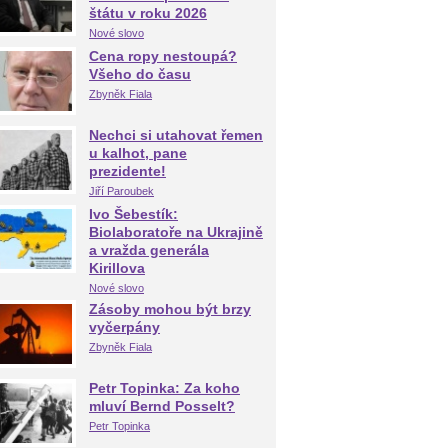
štátu v roku 2026
Nové slovo
Cena ropy nestoupá?
Všeho do času
Zbyněk Fiala
Nechci si utahovat řemen
u kalhot, pane
prezidente!
Jiří Paroubek
Ivo Šebestík:
Biolaboratoře na Ukrajině
a vražda generála
Kirillova
Nové slovo
Zásoby mohou být brzy
vyčerpány
Zbyněk Fiala
Petr Topinka: Za koho
mluví Bernd Posselt?
Petr Topinka