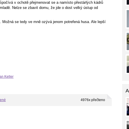
počívá v ochotě přejmenovat se a namísto přestárlých kádrů
 mladě. Nelze se zbavit domu, že jde o dost velký ústup od
. Možná se tedy ve mně ozývá jenom potrefená husa. Ale lepší
an Keller
A
bené
4976x přečteno