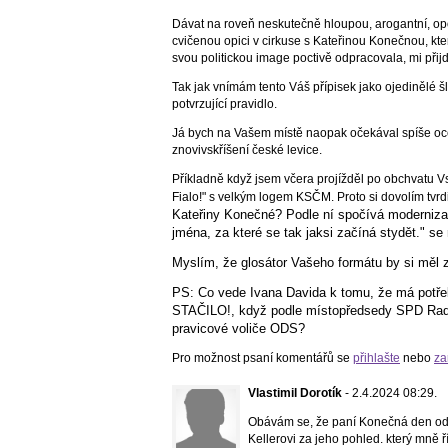
Dávat na roveň neskutečně hloupou, arogantní, opo
cvičenou opici v cirkuse s Kateřinou Konečnou, kte
svou politickou image poctivě odpracovala, mi při
Tak jak vnímám tento Váš přípisek jako ojedinělé š
potvrzující pravidlo.
Já bych na Vašem místě naopak očekával spíše oc
znovivskříšení české levice.
Příkladně když jsem včera projížděl po obchvatu Vs
Fialo!" s velkým logem KSČM. Proto si dovolím tvrdit
Kateřiny Konečné? Podle ní spočívá modernizac
jména, za které se tak jaksi začíná stydět." s
Myslím, že glosátor Vašeho formátu by si měl zji
PS: Co vede Ivana Davida k tomu, že má potře
STAČILO!, když podle místopředsedy SPD Radi
pravicové voliče ODS?
Pro možnost psaní komentářů se
přihlašte
nebo
za
Vlastimil Dorotík
- 2.4.2024 08:29.
Obávám se, že paní Konečná den ode
Kellerovi za jeho pohled. který mně