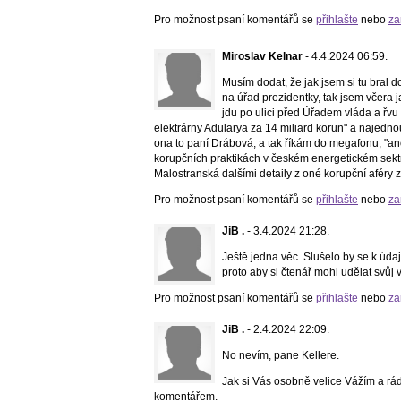
Pro možnost psaní komentářů se
přihlašte
nebo
za
Miroslav Kelnar
- 4.4.2024 06:59.
Musím dodat, že jak jsem si tu bral 
na úřad prezidentky, tak jsem včera
jdu po ulici před Úřadem vláda a řvu
elektrárny Adularya za 14 miliard korun" a najedno
ona to paní Drábová, a tak říkám do megafonu, "ano
korupčních praktikách v českém energetickém sektr
Malostranská dalšími detaily z oné korupční aféry
Pro možnost psaní komentářů se
přihlašte
nebo
za
JiB .
- 3.4.2024 21:28.
Ještě jedna věc. Slušelo by se k údajn
proto aby si čtenář mohl udělat svůj 
Pro možnost psaní komentářů se
přihlašte
nebo
za
JiB .
- 2.4.2024 22:09.
No nevím, pane Kellere.
Jak si Vás osobně velice Vážím a rád
komentářem.