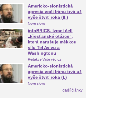
Americko-sionistická
agresia voči Iránu trvá už
vyše štvrť roka (II.)
Nové slovo
infoBRICS: Izrael čelí
„křesťanské otázce“,
která narušuje měkkou
sílu Tel Avivu a
Washingtonu
Redakce Vaše věc.cz
Americko-sionistická
agresia voči Iránu trvá už
vyše štvrť roka (I.)
Nové slovo
další články