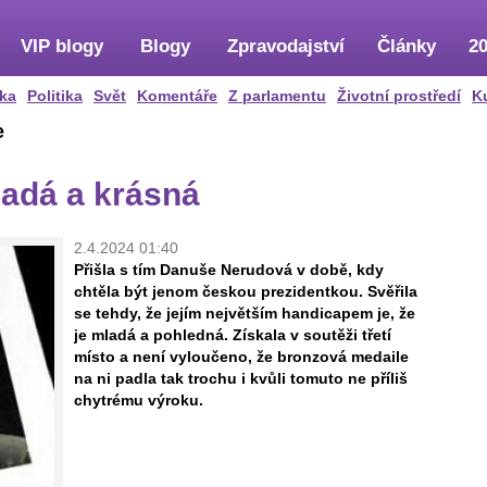
VIP blogy
Blogy
Zpravodajství
Články
20
ka
Politika
Svět
Komentáře
Z parlamentu
Životní prostředí
K
e
ladá a krásná
2.4.2024 01:40
Přišla s tím Danuše Nerudová v době, kdy
chtěla být jenom českou prezidentkou. Svěřila
se tehdy, že jejím největším handicapem je, že
je mladá a pohledná. Získala v soutěži třetí
místo a není vyloučeno, že bronzová medaile
na ni padla tak trochu i kvůli tomuto ne příliš
chytrému výroku.