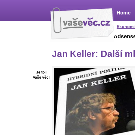
Home
Ekonomi
Adsens
Jan Keller: Další m
Je to i
Vaše věc!