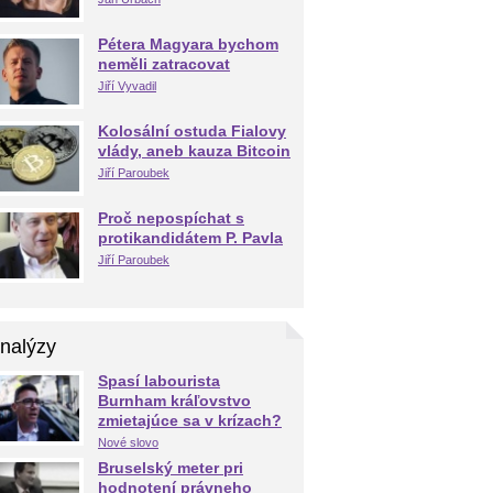
Pétera Magyara bychom
neměli zatracovat
Jiří Vyvadil
Kolosální ostuda Fialovy
vlády, aneb kauza Bitcoin
Jiří Paroubek
Proč nepospíchat s
protikandidátem P. Pavla
Jiří Paroubek
nalýzy
Spasí labourista
Burnham kráľovstvo
zmietajúce sa v krízach?
Nové slovo
Bruselský meter pri
hodnotení právneho