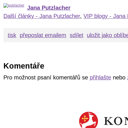
Jana Putzlacher
Další články - Jana Putzlacher
,
VIP blogy - Jana 
tisk
přeposlat emailem
sdílet
uložit jako oblí
Komentáře
Pro možnost psaní komentářů se
přihlašte
nebo