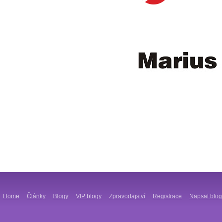
Home
Články
Blogy
VIP blogy
Zpravodajství
Registrace
Napsat blog