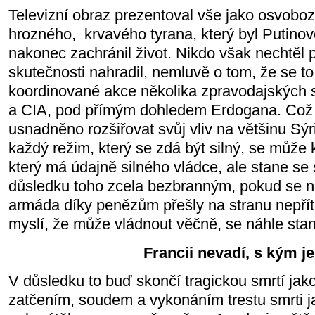
Televizní obraz prezentoval vše jako osvoboz
hrozného,
krvavého tyrana, který byl Putino
nakonec zachránil život. Nikdo však nechtěl p
skutečnosti nahradil, nemluvě o tom, že se to
koordinované akce několika zpravodajských s
a CIA, pod přímým dohledem Erdogana. Což 
usnadněno rozšiřovat svůj vliv na většinu Sýr
každý režim, který se zdá být silný, se může k
který má údajně silného vládce, ale stane se
důsledku toho zcela bezbranným, pokud se n
armáda díky penězům přešly na stranu nepřítel
myslí, že může vládnout věčně, se náhle st
Francii nevadí, s kým j
V důsledku to buď skončí tragickou smrtí jak
zatčením, soudem a vykonáním trestu smrti j