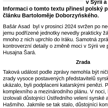
v Sýrii 
Informaci o tomto textu přinesl polský p
článku Bartoloměje Doborzyńského.
Bašár Asad byl v prosinci 2024 svržen po ne
jemu podřízené jednotky nevedly prakticky ž
mnoho z nich uprchlo do Iráku. Samotná zpr
kontroverzní detaily o změně moci v Sýrii v
Husajna Šará.
Zrada
Taková událost podle zprávy nemohla být ni
zrady vysoce postavených představitelů syrsk
ukázalo, byli podplaceni katarskými penězi. Po
komplexního a mezinárodního plánu. V noci, 
izolovali důstojníci Ústředního velení syrské 
Hašmího. Jakmile se tak stalo, důstojníci ko