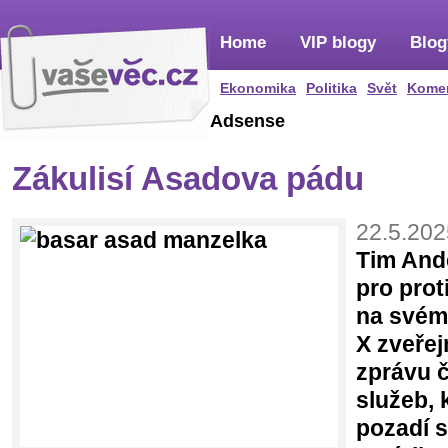
Home
VIP blogy
Blog
Ekonomika
Politika
Svět
Kome
Adsense
Zákulisí Asadova pádu
22.5.202
Tim Ande
pro pro
na svém 
X zveřej
zprávu 
služeb, 
pozadí 