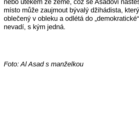
nebo útěkem ze země, což se Asadovi naštěst
místo může zaujmout bývalý džihádista, kter
oblečený v obleku a odlétá do „demokratické“
nevadí, s kým jedná.
Foto: Al Asad s manželkou