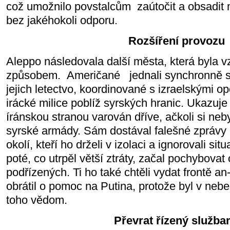
což umožnilo povstalcům
zaútočit a obsadi
bez jakéhokoli odporu.
Rozšíření provozu
Aleppo následovala další města, která byla 
způsobem.
Američané
jednali synchronně s
jejich letectvo, koordinované s izraelskými o
irácké milice poblíž syrských hranic. Ukazuje
íránskou stranou varován dříve, ačkoli si ne
syrské armády. Sám dostával falešné zprávy 
okolí, kteří ho drželi v izolaci a ignorovali sit
poté, co utrpěl větší ztráty, začal pochybovat 
podřízených. Ti ho také chtěli vydat frontě a
obrátil o pomoc na Putina, protože byl v nebez
toho vědom.
Převrat řízený služba