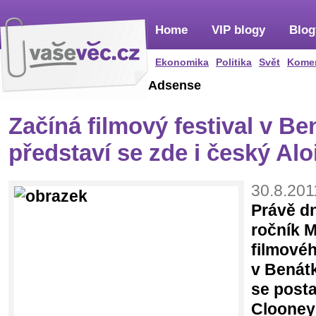
Home
VIP blogy
Blog
Ekonomika
Politika
Svět
Kome
Adsense
Začíná filmový festival v Be
představí se zde i český Alo
30.8.201
Právě dn
ročník 
filmovéh
v Benátk
se post
Clooney