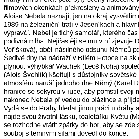
filmových okénkách překresleny a animovány.
Aloise Nebela neznají, jen na okraj vysvětlím
1989 na železniční trati v Jeseníkách a hlavn
výpravčí. Nebel je tichý samotář, kterého ča
podivná mlha. Nejčastěji se mu v ní zjevuje 
Voříšková), oběť násilného odsunu Němců po 
Šedivé dny na nádraží v Bílém Potoce na skl
plynou, výhybkář Wachek (Leoš Noha) spole
(Alois Švehlík) kšeftují s důstojníky sovětsk
atmosféru naruší jednoho dne Němý (Karel Ro
hranice se sekyrou v ruce, aby pomstil svoji
nakonec Nebela přivedou do blázince a přijde
Vydá se do Prahy hledat jinou práci u dráhy 
najde svou životní lásku, toaletářku Květu (M
se rozhodne vrátit zpátky do hor, aby se zde
souboj s temnými silami dovedl do konce.