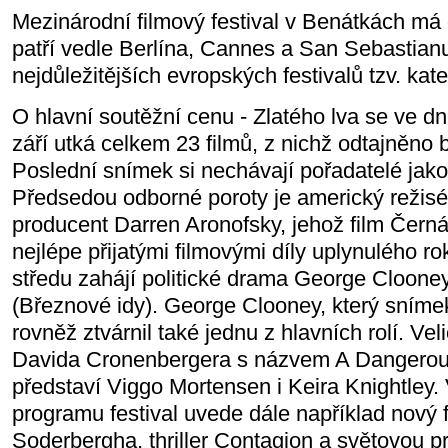
Mezinárodní filmový festival v Benátkách má d
patří vedle Berlína, Cannes a San Sebastianu
nejdůležitějších evropských festivalů tzv. kate
O hlavní soutěžní cenu - Zlatého lva se ve d
září utká celkem 23 filmů, z nichž odtajněno 
Poslední snímek si nechávají pořadatelé jak
Předsedou odborné poroty je americký režisér
producent Darren Aronofsky, jehož film Černá
nejlépe přijatými filmovými díly uplynulého ro
středu zahájí politické drama George Cloon
(Březnové idy). George Clooney, který snímek
rovněž ztvárnil také jednu z hlavních rolí. Vel
Davida Cronenbergera s názvem A Dangerou
představí Viggo Mortensen i Keira Knightley
programu festival uvede dále například nový 
Soderbergha, thriller Contagion a světovou 