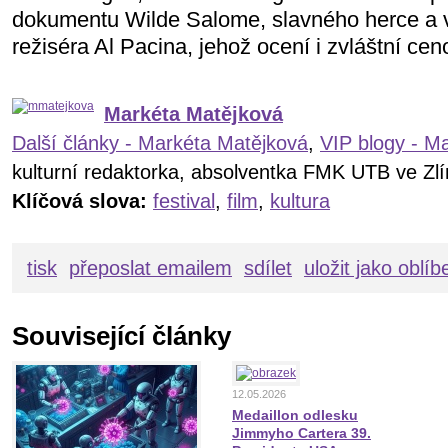
dokumentu Wilde Salome, slavného herce a v
režiséra Al Pacina, jehož ocení i zvláštní ceno
Markéta Matějková
Další články - Markéta Matějková
,
VIP blogy - M
kulturní redaktorka, absolventka FMK UTB ve Zl
Klíčová slova:
festival
,
film
,
kultura
tisk
přeposlat emailem
sdílet
uložit jako oblí
Související články
12.05.2026
Medaillon odlesku
Jimmyho Cartera 39.