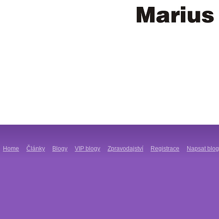
Home
Články
Blogy
VIP blogy
Zpravodajství
Registrace
Napsat blog