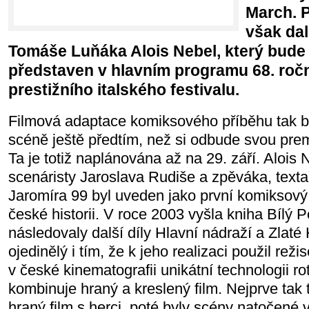
March. 
však dal
Tomáše Luňáka Alois Nebel, který bude
představen v hlavním programu 68. roč
prestižního italského festivalu.
Filmová adaptace komiksového příběhu tak 
scéně ještě předtím, než si odbude svou pre
Ta je totiž naplánována až na 29. září. Alois 
scenáristy Jaroslava Rudiše a zpěváka, texta
Jaromíra 99 byl uveden jako první komiksov
české historii. V roce 2003 vyšla kniha Bílý P
následovaly další díly Hlavní nádraží a Zlaté
ojedinělý i tím, že k jeho realizaci použil re
v české kinematografii unikátní technologii ro
kombinuje hraný a kreslený film. Nejprve tak t
hraný film s herci, poté byly scény natočené v