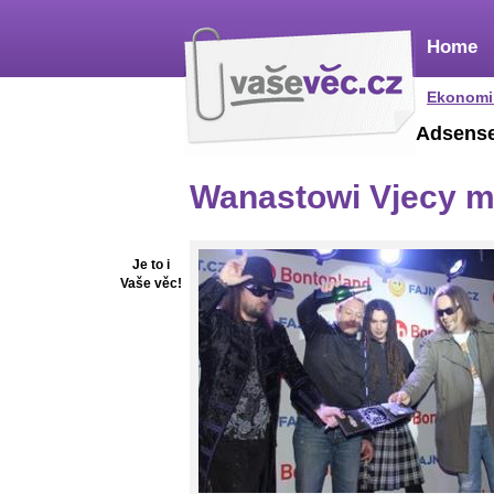
Home
Ekonomi
Adsens
Wanastowi Vjecy ma
Je to i
Vaše věc!