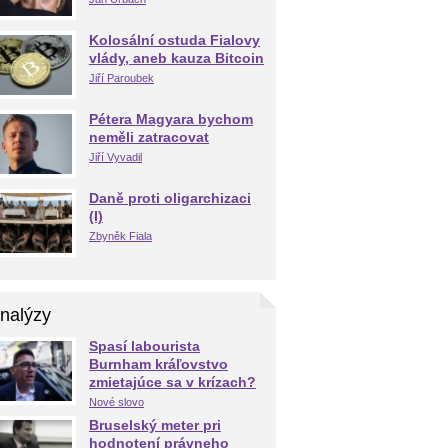
Kolosální ostuda Fialovy
vlády, aneb kauza Bitcoin
Jiří Paroubek
Pétera Magyara bychom
neměli zatracovat
Jiří Vyvadil
Daně proti oligarchizaci
(I)
Zbyněk Fiala
nalýzy
Spasí labourista
Burnham kráľovstvo
zmietajúce sa v krízach?
Nové slovo
Bruselský meter pri
hodnotení právneho