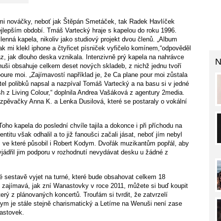
mi nováčky, neboť jak Štěpán Smetáček, tak Radek Havlíček
nejlepším období. Tmáš Vartecký hraje s kapelou do roku 1996.
lenná kapela, nikoliv jako studiový projekt dvou členů. „Album
 pak mi klekl iphone a čtyřicet písniček vyfičelo komínem,“odpověděl
z, jak dlouho deska vznikala. Intenzivně prý kapela na nahrávce
N
ši obsahuje celkem deset nových skladeb, z nichž jednu tvoří
ure moi. „Zajímavostí například je, že Ca plane pour moi zůstala
tel polibků napsal a nazpíval Tomáš Vartecký a na basu si v jedné
h z Living Colour,“ doplnila Andrea Vašáková z agentury 2media.
 zpěvačky Anna K. a Lenka Dusilová, které se postaraly o vokální
oho kapela do poslední chvíle tajila a dokonce i při příchodu na
itu však odhalil a to již fanoušci začali jásat, neboť jím nebyl
, ve které působil i Robert Kodym. Dvořák muzikantům popřál, aby
yjádřil jim podporu v rozhodnutí nevydávat desku u žádné z
é sestavě vyjet na turné, které bude obsahovat celkem 18
y zajímavá, jak zní Wanastovky v roce 2011, můžete si buď koupit
erý z plánovaných koncertů. Troufám si tvrdit, že zatvrzelí
dym je stále stejně charismatický a Letíme na Wenuši není zase
astovek.