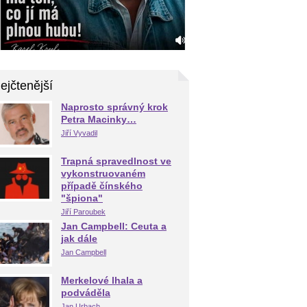
ejčtenější
Naprosto správný krok
Petra Macinky…
Jiří Vyvadil
Trapná spravedlnost ve
vykonstruovaném
případě čínského
"špiona"
Jiří Paroubek
Jan Campbell: Ceuta a
jak dále
Jan Campbell
Merkelové lhala a
podváděla
Jan Urbach