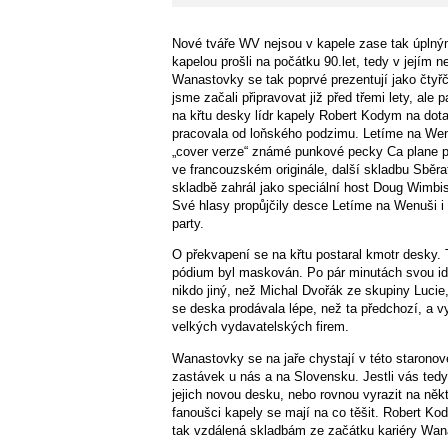
Nové tváře WV nejsou v kapele zase tak úplný
kapelou prošli na počátku 90.let, tedy v jejím 
Wanastovky se tak poprvé prezentují jako čtyřč
jsme začali připravovat již před třemi lety, ale
na křtu desky lídr kapely Robert Kodym na dota
pracovala od loňského podzimu. Letíme na Wenu
„cover verze“ známé punkové pecky Ca plane po
ve francouzském originále, další skladbu Sběra
skladbě zahrál jako speciální host Doug Wimbis
Své hlasy propůjčily desce Letíme na Wenuši i
party.
O překvapení se na křtu postaral kmotr desky. T
pódium byl maskován. Po pár minutách svou ident
nikdo jiný, než Michal Dvořák ze skupiny Lucie
se deska prodávala lépe, než ta předchozí, a v
velkých vydavatelských firem.
Wanastovky se na jaře chystají v této staronov
zastávek u nás a na Slovensku. Jestli vás ted
jejich novou desku, nebo rovnou vyrazit na někt
fanoušci kapely se mají na co těšit. Robert Ko
tak vzdálená skladbám ze začátku kariéry Wan