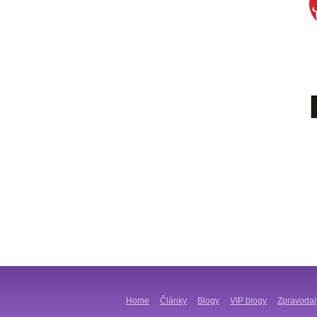
Home
Články
Blogy
VIP blogy
Zpravodaj