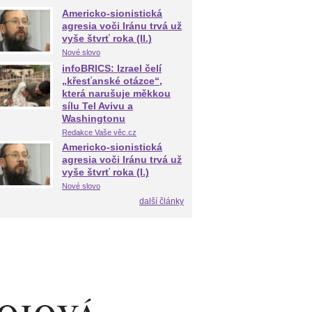
Americko-sionistická
agresia voči Iránu trvá už
vyše štvrť roka (II.)
Nové slovo
infoBRICS: Izrael čelí
„křesťanské otázce“,
která narušuje měkkou
sílu Tel Avivu a
Washingtonu
Redakce Vaše věc.cz
Americko-sionistická
agresia voči Iránu trvá už
vyše štvrť roka (I.)
Nové slovo
další články