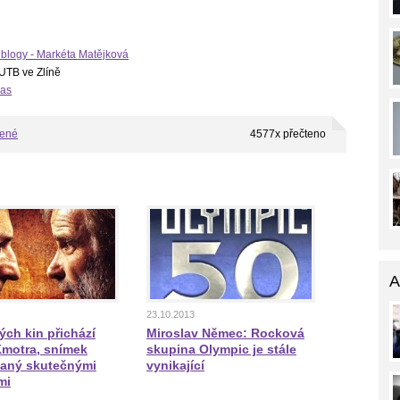
 blogy - Markéta Matějková
 UTB ve Zlíně
čas
bené
4577x přečteno
A
23.10.2013
ých kin přichází
Miroslav Němec: Rocková
Kmotra, snímek
skupina Olympic je stále
vaný skutečnými
vynikající
mi