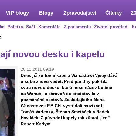
VIP blogy
Blogy
Zpravodajství
Články
20
ka
Politika
Svět
Komentáře
Z parlamentu
Životní prostředí
K
e
jí novou desku i kapelu
28.11.2011 09:19
Dnes již kultovní kapela Wanastowi Vjecy dává
o sobě znovu vědět. Před pár dny pokřtila
svou novou desku, která nese název Letíme
na Wenuši, a zároveň se představila v
pozměněné sestavě. Zakládajícího člena
Wanastovek P.B.CH. vystřídali muzikanti
Tomáš Vartecký, Štěpán Smetáček a Radek
Havlíček. Z původní kapely tak zůstal „jen“
Robert Kodym.