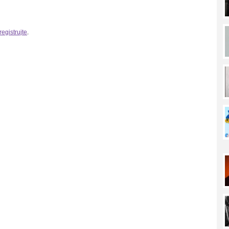
registrujte
.