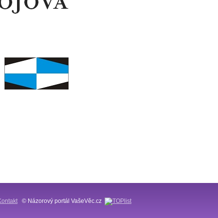
Kontakt
© Názorový portál VašeVěc.cz