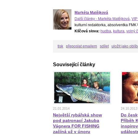
Markéta Matějková
Další články - Markéta Matějková
,
VIP
kulturní redaktorka, absolventka FMK
Klíčová slova:
hudba
,
kultura
,
volný 
tisk
přeposlat emailem
sdílet
uložit jako oblí
Související články
21.01.2014
24.10.2013
Největší rybářská show
Do česk
pod patronací Jakuba
Příběh 
Vágnera FOR FISHING
inspiro
začíná už v únoru
událost