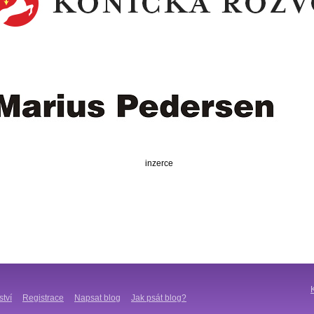
inzerce
ství
Registrace
Napsat blog
Jak psát blog?