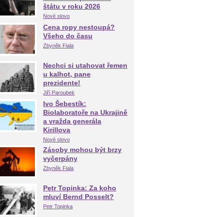
štátu v roku 2026
Nové slovo
Cena ropy nestoupá?
Všeho do času
Zbyněk Fiala
Nechci si utahovat řemen
u kalhot, pane
prezidente!
Jiří Paroubek
Ivo Šebestík:
Biolaboratoře na Ukrajině
a vražda generála
Kirillova
Nové slovo
Zásoby mohou být brzy
vyčerpány
Zbyněk Fiala
Petr Topinka: Za koho
mluví Bernd Posselt?
Petr Topinka