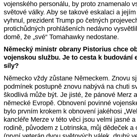
vojenského personálu, by proto znamenalo vst
světové války. Aby se takové eskalaci a její
vyhnul, prezident Trump po četných projevec
protichůdných prohlášeních nedávno vysvětl
domě, že „své“ Tomahawky nedostane.
Německý ministr obrany Pistorius chce o
vojenskou službu. Je to cesta k budování
síly?
Německo vždy zůstane Německem. Znovu s
podmínek postupně znovu nabývá na chuti své 
škodlivá může být. Je jisté, že pánové Merz a
německé Evropě. Obnovení povinné vojensk
bylo prvním krokem k obnovení jakéhosi „W
kancléře Merze v této věci jsou velmi jasné 
rodině, původem z Lotrinska, můj dědeček a 
(první veterán dvou světových válek, druhý v