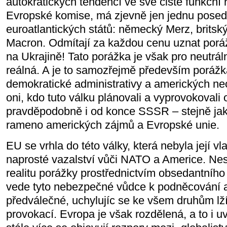
autokratických tendencí ve své čistě funkční 
Evropské komise, má zjevně jen jednu posedlo
euroatlantických států: německý Merz, britsk
Macron. Odmítají za každou cenu uznat por
na Ukrajině! Tato porážka je však pro neutrál
reálná. A je to samozřejmě především poráž
demokratické administrativy a amerických neo
oni, kdo tuto válku plánovali a vyprovokovali
pravděpodobně i od konce SSSR – stejně ja
rameno amerických zájmů a Evropské unie.
EU se vrhla do této války, která nebyla její vl
naprosté vazalství vůči NATO a Americe. Ne
realitu porážky prostřednictvím obsedantního
vede tyto nebezpečné vůdce k podněcování 
předválečné, uchylujíc se ke všem druhům lží
provokací. Evropa je však rozdělená, a to i u