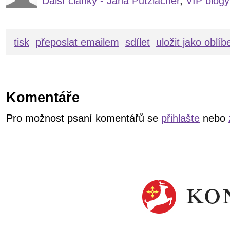
Další články - Jana Putzlacher
,
VIP blogy
tisk
přeposlat emailem
sdílet
uložit jako oblí
Komentáře
Pro možnost psaní komentářů se
přihlašte
nebo