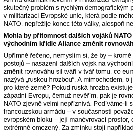
skutečný problém s rychlým demografickým 
v militarizaci Evropské unie, která podle méh
NATO, nepřežije konec této války, alespoň n
Mohla by přítomnost dalších vojáků NATO
východním křídle Aliance změnit rovnováh
Upřímně řečeno, nemyslím si, že by – kromě 
postojů – nasazení dalších vojsk na východn
změnit rovnováhu sil tváří v tvář tomu, co eu
nazývá „ruskou hrozbou“. A mimochodem, o j
pro které země? Pokud ruská hrozba existuje 
západní Evropu, čemuž nevěřím, pak je rovnov
NATO zjevně velmi nepříznivá. Podíváme-li s
francouzskou armádu – v současnosti považov
evropském bloku – její manévrovací prostor, c
extrémně omezený. Za zmínku stojí například 