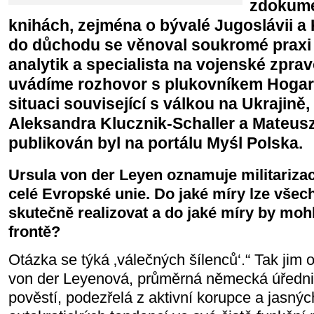
zdokume
knihách, zejména o bývalé Jugoslávii 
do důchodu se věnoval soukromé praxi 
analytik a specialista na vojenské zprav
uvádíme rozhovor s plukovníkem Hogar
situaci související s válkou na Ukrajině, 
Aleksandra Klucznik-Schaller a Mateusz
publikován byl na portálu Myśl Polska.
Ursula von der Leyen oznamuje militarizac
celé Evropské unie. Do jaké míry lze všec
skutečně realizovat a do jaké míry by mohl
frontě?
Otázka se týká ‚válečných šílenců‘.“ Tak jim
von der Leyenová, průměrná německá úředn
pověstí, podezřelá z aktivní korupce a jasných