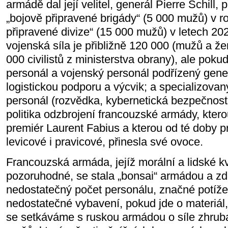
armádě dal její velitel, generál Pierre Schill,
„bojově připravené brigády“ (5 000 mužů) v r
připravené divize“ (15 000 mužů) v letech 2
vojenská síla je přibližně 120 000 (mužů a že
000 civilistů z ministerstva obrany), ale pokud
personál a vojenský personál podřízený gene
logistickou podporu a výcvik; a specializovaný
personál (rozvědka, kybernetická bezpečnost at
politika odzbrojení francouzské armády, kter
premiér Laurent Fabius a kterou od té doby p
levicové i pravicové, přinesla své ovoce.
Francouzská armáda, jejíž morální a lidské k
pozoruhodné, se stala „bonsai“ armádou a z
nedostatečný počet personálu, značné potíž
nedostatečné vybavení, pokud jde o materiál
se setkáváme s ruskou armádou o síle zhruba