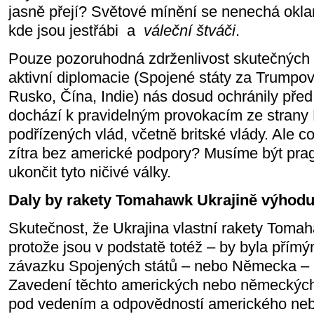
jasně přejí? Světové mínění se nenechá oklam
kde jsou jestřábi a
váleční štváči
.
Pouze pozoruhodná zdrženlivost skutečných m
aktivní diplomacie (Spojené státy za Trumpovy
Rusko, Čína, Indie) nás dosud ochránily před
dochází k pravidelným provokacím ze strany 
podřízených vlád, včetně britské vlády. Ale 
zítra bez americké podpory? Musíme být prag
ukončit tyto ničivé války.
Daly by rakety Tomahawk Ukrajině výhod
Skutečnost, že Ukrajina vlastní rakety Tomah
protože jsou v podstatě totéž – by byla přím
závazku Spojených států – nebo Německa – 
Zavedení těchto amerických nebo německých
pod vedením a odpovědností amerického n