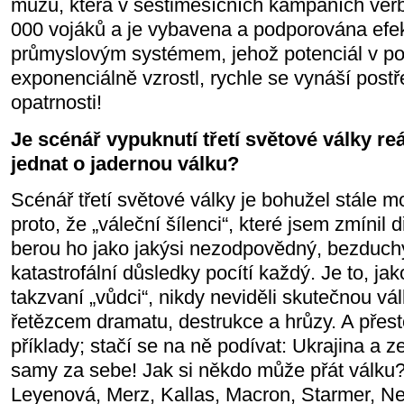
mužů, která v šestiměsíčních kampaních ver
000 vojáků a je vybavena a podporována efe
průmyslovým systémem, jehož potenciál v pos
exponenciálně vzrostl, rychle se vynáší postř
opatrnosti!
Je scénář vypuknutí třetí světové války re
jednat o jadernou válku?
Scénář třetí světové války je bohužel stále m
proto, že „váleční šílenci“, které jsem zmínil d
berou ho jako jakýsi nezodpovědný, bezduchý
katastrofální důsledky pocítí každý. Je to, jako 
takzvaní „vůdci“, nikdy neviděli skutečnou vá
řetězcem dramatu, destrukce a hrůzy. A pře
příklady; stačí se na ně podívat: Ukrajina a 
samy za sebe! Jak si někdo může přát válku?
Leyenová, Merz, Kallas, Macron, Starmer, Net