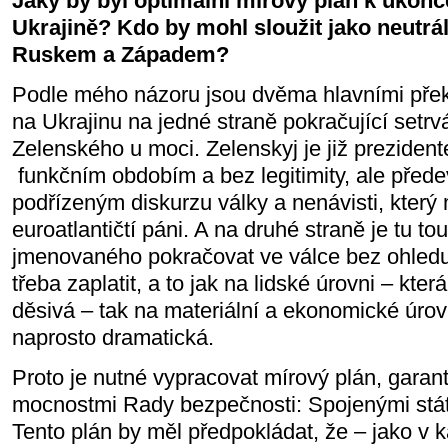
Jaký by byl optimální mírový plán k ukonče
Ukrajině? Kdo by mohl sloužit jako neutrá
Ruskem a Západem?
Podle mého názoru jsou dvěma hlavními pře
na Ukrajinu na jedné straně pokračující setr
Zelenského u moci. Zelenskyj je již preziden
funkčním obdobím a bez legitimity, ale přede
podřízeným diskurzu války a nenávisti, který m
euroatlantičtí páni. A na druhé straně je tu t
jmenovaného pokračovat ve válce bez ohledu 
třeba zaplatit, a to jak na lidské úrovni – která
děsivá – tak na materiální a ekonomické úrovn
naprosto dramatická.
Proto je nutné vypracovat mírový plán, garan
mocnostmi Rady bezpečnosti: Spojenými stá
Tento plán by měl předpokládat, že – jako v k