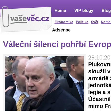
Home
VIP blogy
Blog
Ekonomika
Politika
Svět
Kome
Adsense
Váleční šílenci pohřbí Evro
29.10.20
Plukovn
sloužil 
armádě 2
jednotk
legie a 
Účastnil
mimo Fra