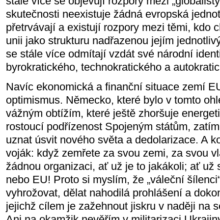
stále více se objevují rozpory mezi „globalisty
skutečnosti neexistuje žádná evropská jedno
přetrvávají a existují rozpory mezi těmi, kdo 
unii jako strukturu nadřazenou jejím jednotli
se stále více odmítají vzdát své národní iden
byrokratického, technokratického a autokrati
Navíc ekonomická a finanční situace zemí E
optimismus. Německo, které bylo v tomto ohle
vážným obtížím, které ještě zhoršuje energeti
rostoucí podřízenost Spojeným státům, zatí
uznat úsvit nového světa a dedolarizace. A ko
voják: když zemřete za svou zemi, za svou v
žádnou organizaci, ať už je to jakákoli; ať 
nebo EU! Proto si myslím, že „váleční šílenci
vyhrožovat, dělat nahodilá prohlášení a dokon
jejichž cílem je zažehnout jiskru v naději na
Ani na okamžik nevěřím v militarizaci Ukrajin