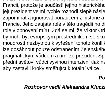
Francii, protože je součástí jejího historické
její prezident velmi rychle rozhodl slepě ná
zapomínat a ignorovat ponaučení z historie a
Francie. Jeho zaujatá role v této tragédii ho di
role v obnovení míru. Zdá se mi, že Viktor O
by mohl být evropským prostředníkem se skut
moudrostí nezbytnou k vyřešení tohoto konflik
lze dosáhnout pouze odstraněním Zelenskéh
pragmatickým vůdcem a tím, že prezident Spo
přední světoví vůdci vyvinou intenzivní tlak na
aby zastavili kroky směřující k totální válce.
Po
Rozhovor vedli Aleksandra Klucz