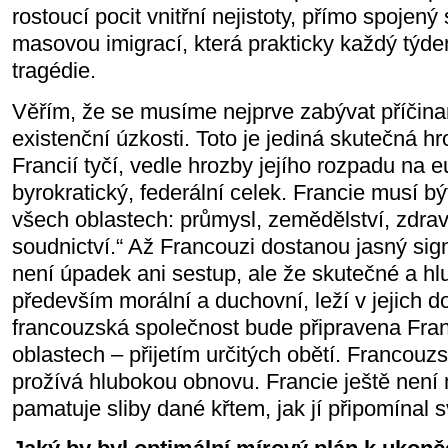
rostoucí pocit vnitřní nejistoty, přímo spojen
masovou imigrací, která prakticky každý týd
tragédie.
Věřím, že se musíme nejprve zabývat příčina
existenční úzkosti. Toto je jediná skutečná h
Francií tyčí, vedle hrozby jejího rozpadu na e
byrokratický, federální celek. Francie musí 
všech oblastech: průmysl, zemědělství, zdrav
soudnictví.“ Až Francouzi dostanou jasný sig
není úpadek ani sestup, ale že skutečné a h
především morální a duchovní, leží v jejich d
francouzská společnost bude připravena Franc
oblastech – přijetím určitých obětí. Francou
prožívá hlubokou obnovu. Francie ještě není 
pamatuje sliby dané křtem, jak jí připomínal s