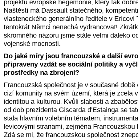
projektu evropské hegemonie, který tak dobře
Naštěstí má Dassault statečného, kompetent
vlasteneckého generálního ředitele v Ericovi 
tentokrát Němci nenechá vydrancovat! Zkrát
skromného názoru jsme stále velmi daleko o
vojenské mocnosti.
Do jaké míry jsou francouzské a další evr
připraveny vzdát se sociální politiky a vyčl
prostředky na zbrojení?
Francouzská společnost je v současné době 
cizí komunity na svém území, která je zcela v r
identitou a kulturou. Kvůli slabosti a zbabělo
od dob prezidenta Giscarda d'Estainga se ta
stala hlavním volebním tématem, instrument
levicovými stranami, zejména Francouzskou li
Zdá se mi, že francouzskou společnost znep