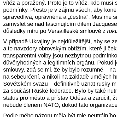
vítěz a poražený. Proto je to vítěz, kdo musí 
podmínky. Přesto je v zájmu všech, aby kon
spravedlivá, oprávněná a „čestná“. Musíme si
zamyslet se nad fascinujícím dílem Jacquese 
důsledky míru po Versailleské smlouvě z
rok
V případě Ukrajiny je nejdůležitější, aby se
a to navzdory obrovským obtížím, které ji če
transparentní volby jsou nezbytnou podmínko
důvěryhodných a legitimních orgánů. Pokud j
smlouvy, zdá se mi, že by bylo rozumné – na
na sebeurčení, a nikoli na základě umělých 
Sovětském svazu – definitivně uznat rusky m
za součást Ruské federace. Bylo by také nutn
status pro město a přístav Oděsa a zaručit, ž
nebude členem NATO, dokud tato organizace 
Podle mého názoru měla být role neutrálního