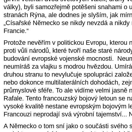
války), byli samozřejmě potěšeni snahami o 
stranách Rýna, ale dodnes je slyším, jak mír
„Císařské Německo se nikdy nevzdá a nikdy 
Francie.“
Protože nevěřím v politickou Evropu, kterou 
proti vůli národů, které tvoří naše staré národ
budování evropské vojenské mocnosti. Neumí
neumíráš za vlajku s modrou hvězdou. Umírá
druhou stranu to nevylučuje spolupráci založe
nebo dokonce multilaterálních dohodách, ze
průmyslové sféře. To ale vidíme velmi jasně n
Rafale. Tento francouzský bojový letoun se n
vysoké kvalitě nestane evropským bojovým 
Francouzi neprodají svá výrobní tajemství...
A Německo o tom sní jako o součásti svého 