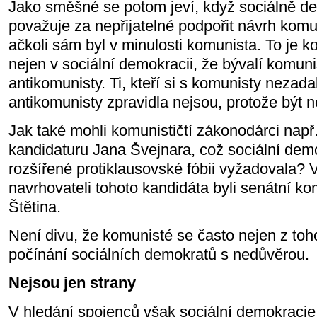
Jako směšné se potom jeví, když sociálně d
považuje za nepřijatelné podpořit návrh komu
ačkoli sám byl v minulosti komunista. To je k
nejen v sociální demokracii, že bývalí komun
antikomunisty. Ti, kteří si s komunisty nezada
antikomunisty zpravidla nejsou, protože být 
Jak také mohli komunističtí zákonodárci např
kandidaturu Jana Švejnara, což sociální dem
rozšířené protiklausovské fóbii vyžadovala? 
navrhovateli tohoto kandidáta byli senátní kom
Štětina.
Není divu, že komunisté se často nejen z toh
počínání sociálních demokratů s nedůvěrou.
Nejsou jen strany
V hledání spojenců však sociální demokracie