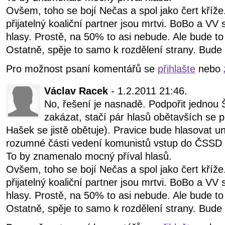
Ovšem, toho se bojí Nečas a spol jako čert kříže.
přijatelný koaliční partner jsou mrtvi. BoBo a VV
hlasy. Prostě, na 50% to asi nebude. Ale bude to 
Ostatně, spěje to samo k rozdělení strany. Bude
Pro možnost psaní komentářů se
přihlašte
nebo
Václav Racek
- 1.2.2011 21:46.
No, řešení je nasnadě. Podpořit jednou 
zakázat, stačí pár hlasů obětavších se 
Hašek se jistě obětuje). Pravice bude hlasovat u
rozumné části vedení komunistů vstup do ČSSD a
To by znamenalo mocný příval hlasů.
Ovšem, toho se bojí Nečas a spol jako čert kříže.
přijatelný koaliční partner jsou mrtvi. BoBo a VV
hlasy. Prostě, na 50% to asi nebude. Ale bude to 
Ostatně, spěje to samo k rozdělení strany. Bude