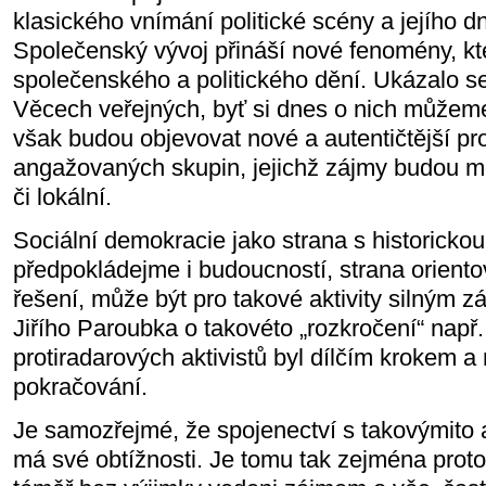
klasického vnímání politické scény a jejího d
Společenský vývoj přináší nové fenomény, kte
společenského a politického dění. Ukázalo se
Věcech veřejných, byť si dnes o nich můžeme
však budou objevovat nové a autentičtější pro
angažovaných skupin, jejichž zájmy budou m
či lokální.
Sociální demokracie jako strana s historickou 
předpokládejme i budoucností, strana orien
řešení, může být pro takové aktivity silným 
Jiřího Paroubka o takovéto „rozkročení“ např
protiradarových aktivistů byl dílčím krokem 
pokračování.
Je samozřejmé, že spojenectví s takovýmito a
má své obtížnosti. Je tomu tak zejména proto,