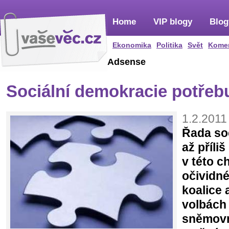
Home
VIP blogy
Blog
Ekonomika
Politika
Svět
Kome
Adsense
Sociální demokracie potřeb
1.2.2011
Řada so
až příliš
v této ch
očividné
koalice 
volbách
sněmovny