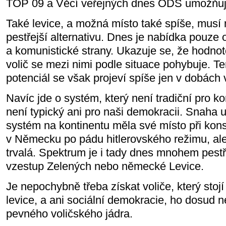
TOP 09 a Věcí veřejných dnes ODS umožňují
Také levice, a možná místo také spíše, musí 
pestřejší alternativu. Dnes je nabídka pouze
a komunistické strany. Ukazuje se, že hodnot
volič se mezi nimi podle situace pohybuje. T
potenciál se však projeví spíše jen v dobách
Navíc jde o systém, který není tradiční pro k
není typický ani pro naši demokracii. Snaha u
systém na kontinentu měla své místo při kon
v Německu po pádu hitlerovského režimu, ale
trvalá. Spektrum je i tady dnes mnohem pestř
vzestup Zelených nebo německé Levice.
Je nepochybně třeba získat voliče, který sto
levice, a ani sociální demokracie, ho dosud 
pevného voličského jádra.