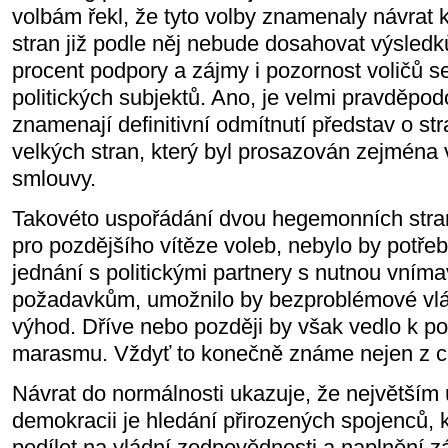
volbám řekl, že tyto volby znamenaly návrat 
stran již podle něj nebude dosahovat výsledků
procent podpory a zájmy i pozornost voličů se
politických subjektů. Ano, je velmi pravděpod
znamenají definitivní odmítnutí představ o s
velkých stran, který byl prosazován zejména 
smlouvy.
Takovéto uspořádání dvou hegemonních stran
pro pozdějšího vítěze voleb, nebylo by potřeba
jednání s politickými partnery s nutnou vnímav
požadavkům, umožnilo by bezproblémové vlá
výhod. Dříve nebo později by však vedlo k p
marasmu. Vždyť to konečně známe nejen z celo
Návrat do normálnosti ukazuje, že největším 
demokracii je hledání přirozených spojenců, k
podílet na vládní zodpovědnosti a naplnění 