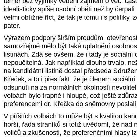
téměř bez výjimky vedeni zájmem o věc, často
idealisticky spíše osobní oběti než by čerpal
velmi obtížné říct, že tak je tomu i s politiky,
pater.
Výrazem podpory širším proudům, otevřenost
samozřejmě mělo být také uplatnění osobnost
listinách. Zdá se ovšem, že i tady je sociáln
nepoučitelná. Jak například dlouho trvalo, ne
na kandidátní listině dostal předseda Sdruže
Křeček, a to i přes fakt, že je členem sociál
odsunutí na za normálních okolností nevolite
volbách bylo trapné i hloupé, což ještě zdůrazni
preferencemi dr. Křečka do sněmovny poslali
V příštích volbách to může být s kvalitou kandi
horší, řada straníků si totiž uvědomí, že nad
voličů a zkušenosti, že preferenčními hlasy l