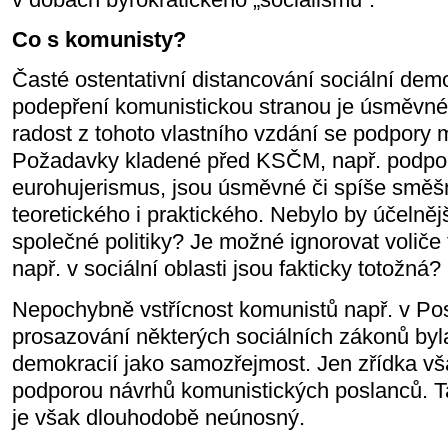
Co s komunisty?
Časté ostentativní distancování sociální de
podepření komunistickou stranou je úsměvné
radost z tohoto vlastního vzdání se podpory m
Požadavky kladené před KSČM, např. podpor
eurohujerismus, jsou úsměvné či spíše směš
teoretického i praktického. Nebylo by účelněj
společné politiky? Je možné ignorovat voliče t
např. v sociální oblasti jsou fakticky totožná?
Nepochybně vstřícnost komunistů např. v Po
prosazování některých sociálních zákonů byla
demokracií jako samozřejmost. Jen zřídka v
podporou návrhů komunistických poslanců. T
je však dlouhodobě neúnosný.