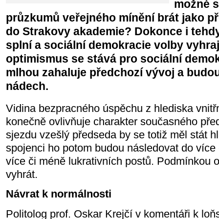
možné s
průzkumů veřejného mínění brát jako p
do Strakovy akademie? Dokonce i tehdy
splní a sociální demokracie volby vyhra
optimismus se stává pro sociální demok
mlhou zahaluje předchozí vývoj a budo
nádech.
Vidina bezpracného úspěchu z hlediska vnitřn
konečně ovlivňuje charakter současného pře
sjezdu vzešlý předseda by se totiž měl stát h
spojenci ho potom budou následovat do více 
více či méně lukrativních postů. Podmínkou 
vyhrát.
Návrat k normálnosti
Politolog prof. Oskar Krejčí v komentáři k 