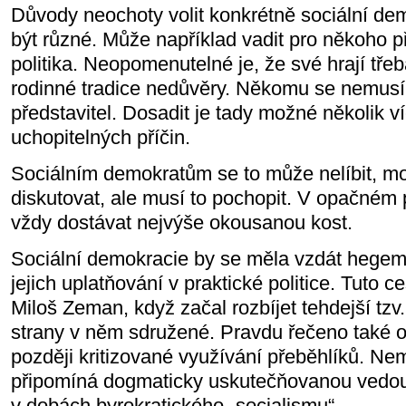
Důvody neochoty volit konkrétně sociální de
být různé. Může například vadit pro někoho př
politika. Neopomenutelné je, že své hrají třeb
rodinné tradice nedůvěry. Někomu se nemusí l
představitel. Dosadit je tady možné několik ví
uchopitelných příčin.
Sociálním demokratům se to může nelíbit, mo
diskutovat, ale musí to pochopit. V opačném 
vždy dostávat nejvýše okousanou kost.
Sociální demokracie by se měla vzdát hegem
jejich uplatňování v praktické politice. Tuto ce
Miloš Zeman, když začal rozbíjet tehdejší tzv. 
strany v něm sdružené. Pravdu řečeno také on
později kritizované využívání přeběhlíků. Nem
připomíná dogmaticky uskutečňovanou vedou
v dobách byrokratického „socialismu“.