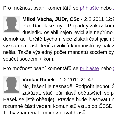
Pro možnost psaní komentářů se
přihlašte
nebo
Miloš Vácha, JUDr, CSc
- 2.2.2011 12:
Pan Racek se mýlí. Případný zákaz kom
důsledku oslabil nejen levici ale nepřímo 
demokracii.Určitě bychom sice získali část jejich 
významná část členů a voličů komunistů by pak 
nešla. Takže výsledný počet mandátů socdem by 
součet socdem + kom.
Pro možnost psaní komentářů se
přihlašte
nebo
Václav Racek
- 1.2.2011 21:47.
No, řešení je nasnadě. Podpořit jednou 
zakázat, stačí pár hlasů obětavších se 
Hašek se jistě obětuje). Pravice bude hlasovat u
rozumné části vedení komunistů vstup do ČSSD a
To by znamenalo mocný příval hlasů.