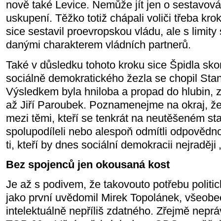
nově také Levice. Nemůže jít jen o sestavo
uskupení. Těžko totiž chápali voliči třeba krok
sice sestavil proevropskou vládu, ale s limit
danými charakterem vládních partnerů.
Také v důsledku tohoto kroku sice Špidla skon
sociálně demokratického žezla se chopil Stan
Výsledkem byla hniloba a propad do hlubin, z
až Jiří Paroubek. Poznamenejme na okraj, že 
mezi těmi, kteří se tenkrát na neutěšeném sta
spolupodíleli nebo alespoň odmítli odpovědnost
ti, kteří by dnes sociální demokracii nejraději
Bez spojenců jen okousaná kost
Je až s podivem, že takovouto potřebu politi
jako první uvědomil Mirek Topolánek, všeob
intelektuálně nepříliš zdatného. Zřejmě nepr