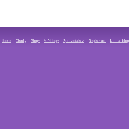
Home
Články
Blogy
VIP blogy
Zpravodajství
Registrace
Napsat blog