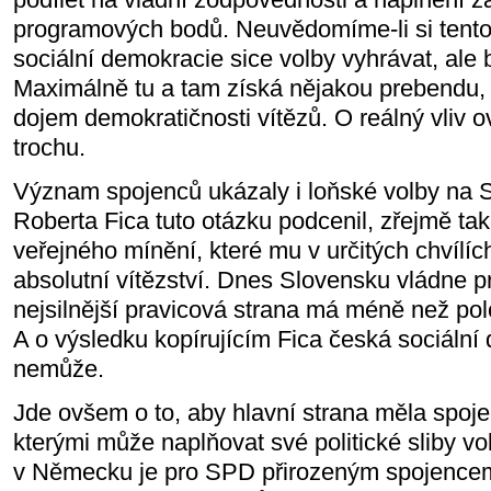
programových bodů. Neuvědomíme-li si tento
sociální demokracie sice volby vyhrávat, ale
Maximálně tu a tam získá nějakou prebendu, 
dojem demokratičnosti vítězů. O reálný vliv 
trochu.
Význam spojenců ukázaly i loňské volby na 
Roberta Fica tuto otázku podcenil, zřejmě t
veřejného mínění, které mu v určitých chvílíc
absolutní vítězství. Dnes Slovensku vládne p
nejsilnější pravicová strana má méně než po
A o výsledku kopírujícím Fica česká sociální 
nemůže.
Jde ovšem o to, aby hlavní strana měla spoje
kterými může naplňovat své politické sliby vo
v Německu je pro SPD přirozeným spojencem