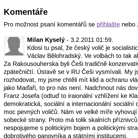
Komentáře
Pro možnost psaní komentářů se
přihlašte
nebo
Milan Kyselý
- 3.2.2011 01:59.
Kdosi tu psal, že český volič je socialisti
Václav Bělohradský. Ve volbách to tak al
Za Rakousouherska byli Češi tradičně konzervati
zpátečničtí. Ústavě se v RU Češi vysmívali. My 
rozhodovat, my jsme chtěli mít klid a ochranu vlá
jako Maďaři, to pro nás není. Nadchnout nás dov
Franz Josefa (odtuď to iraionální vzhlížení ke Kla
demokratická, sociální a internacionální sociáln
moc pevných voličů. Nám ve velké míře vyhovují
sobecké strany. Proto má tolik skalních příznivc
nespojujeme s politickým bojem a politickými str
dobrotivého panovníka a státními institucemi.