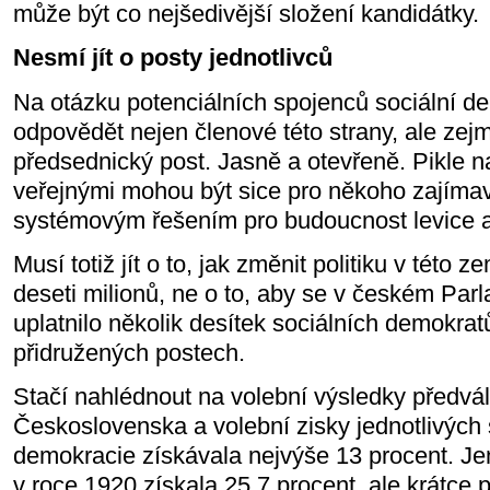
může být co nejšedivější složení kandidátky.
Nesmí jít o posty jednotlivců
Na otázku potenciálních spojenců sociální de
odpovědět nejen členové této strany, ale zej
předsednický post. Jasně a otevřeně. Pikle n
veřejnými mohou být sice pro někoho zajíma
systémovým řešením pro budoucnost levice a
Musí totiž jít o to, jak změnit politiku v této 
deseti milionů, ne o to, aby se v českém Par
uplatnilo několik desítek sociálních demokrat
přidružených postech.
Stačí nahlédnout na volební výsledky předv
Československa a volební zisky jednotlivých 
demokracie získávala nejvýše 13 procent. Je
v roce 1920 získala 25,7 procent, ale krátce p