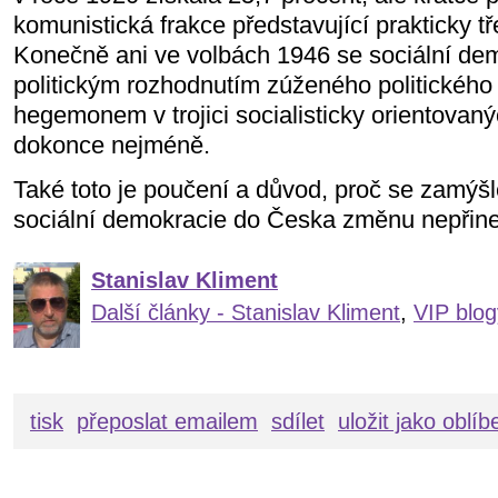
komunistická frakce představující prakticky t
Konečně ani ve volbách 1946 se sociální de
politickým rozhodnutím zúženého politického 
hegemonem v trojici socialisticky orientovanýc
dokonce nejméně.
Také toto je poučení a důvod, proč se zamýšl
sociální demokracie do Česka změnu nepřines
Stanislav Kliment
Další články - Stanislav Kliment
,
VIP blog
tisk
přeposlat emailem
sdílet
uložit jako oblí