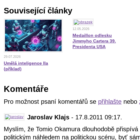
Související články
12.05.2026
Medaillon odlesku
Jimmyho Cartera 39.
Presidenta USA
29.07.2026
Umělá inteligence IIa
(příklad)
Komentáře
Pro možnost psaní komentářů se
přihlašte
nebo
Jaroslav Klajs
- 17.8.2011 09:17.
Myslím, že Tomio Okamura dlouhodobě přispívá
politickým náhledem na politickou scénu, byť sám