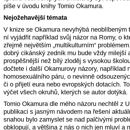
píše v úvodu knihy Tomio Okamura.
Nejožehavější témata
V knize se Okamura nevyhýbá neoblíbeným t
ní vyjádřit například svůj názor na Romy, o kt
zřejmě největším „multikulturním“ problémem
dobrý cikánský zedník mu bude vždy milejší a
prospěšnější než bílý zloděj s vysokou školo
dočtete i další Okamurovy názory, například n
homosexuálního páru, o nevinně odsouzenýc
či o přijetí eura nebo evropských dotacích. T
výčet všech okruhů, kterých se autor dotýká.
Tomio Okamura dle mého názoru nechtěl z Um
publikaci s jasným návodem na řešení aktuáln
snahou bylo zamyslet se nad palčivými probl
obklopují, a většina z nás o nich jen mluví a 