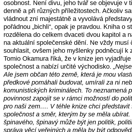
osobnost. Není divu, jeho tvář se objevuje v ti
denně a při různých příležitostech. Ačkoliv s
vládnout zní majestátně a vyvolává představy
pořádnou „bichli“, opak je pravdou. Kniha o s
rozdělena do celkem dvaceti dvou kapitol a n
na aktuální společenské dění. Ne vždy musí
souhlasit, ovšem jeho myšlenky podněcují k 
Tomio Okamura říká, že v knize jen vyjadřuje
společnost a nabízí určité východisko.
„Nejsem
Ale jsem občan této země, která je mou vlastí
předkové pomáhali budovat, umírali za ni nebo
komunistických kriminálech. To neznamená 
povinnost zapojit se v rámci možností do poli
pro naši zem…. V téhle knize chci představit
společnost a směr, kterým by se měla ubírat. 
špinavého, špinavý může být jen politik, poli
správa věcí veřejných a měla by být odpověd