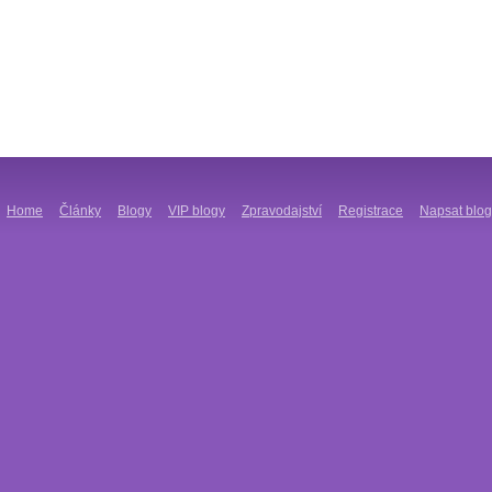
Home
Články
Blogy
VIP blogy
Zpravodajství
Registrace
Napsat blog