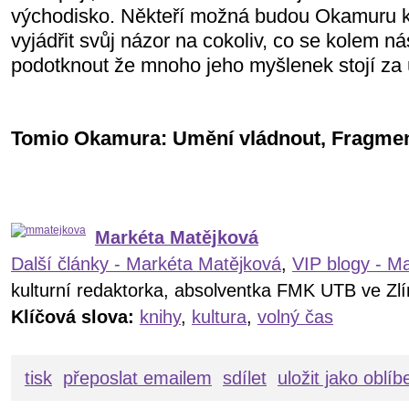
východisko. Někteří možná budou Okamuru kr
vyjádřit svůj názor na cokoliv, co se kolem n
podotknout že mnoho jeho myšlenek stojí za
Tomio Okamura: Umění vládnout, Fragmen
Markéta Matějková
Další články - Markéta Matějková
,
VIP blogy - M
kulturní redaktorka, absolventka FMK UTB ve Zl
Klíčová slova:
knihy
,
kultura
,
volný čas
tisk
přeposlat emailem
sdílet
uložit jako oblí