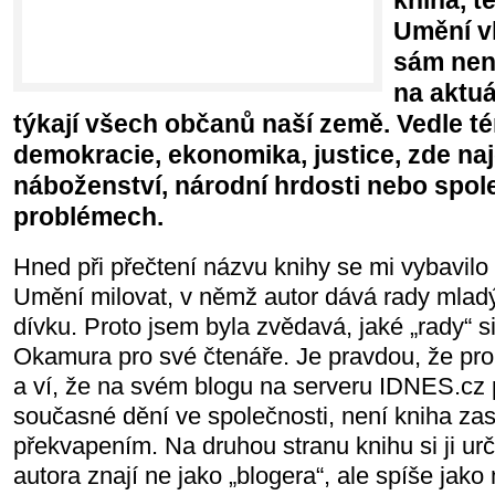
kniha, t
Umění vl
sám není
na aktuá
týkají všech občanů naší země. Vedle t
demokracie, ekonomika, justice, zde najd
náboženství, národní hrdosti nebo spo
problémech.
Hned při přečtení názvu knihy se mi vybavilo
Umění milovat, v němž autor dává rady mlad
dívku. Proto jsem byla zvědavá, jaké „rady“ si
Okamura pro své čtenáře. Je pravdou, že pro 
a ví, že na svém blogu na serveru IDNES.cz 
současné dění ve společnosti, není kniha za
překvapením. Na druhou stranu knihu si ji určit
autora znají ne jako „blogera“, ale spíše ja