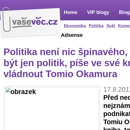
Home
VIP blogy
Blog
Ekonomika
Politika
Svět
Kome
Adsense
Politika není nic špinavého
být jen politik, píše ve své 
vládnout Tomio Okamura
17.8.201
Před ne
nejznám
podnikat
Tomiu O