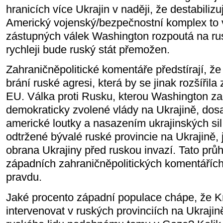
hranicích více Ukrajin v naději, že destabiliz
Americký vojenský/bezpečnostní komplex to 
zástupných válek Washington rozpoutá na rus
rychleji bude ruský stát přemožen.
Zahraničněpolitické komentáře předstírají, ž
brání ruské agresi, která by se jinak rozšířila
EU. Válka proti Rusku, kterou Washington za
demokraticky zvolené vlády na Ukrajině, dos
americké loutky a nasazením ukrajinských s
odtržené bývalé ruské provincie na Ukrajině,
obrana Ukrajiny před ruskou invazí. Tato průh
západních zahraničněpolitických komentáříc
pravdu.
Jaké procento západní populace chápe, že K
intervenovat v ruských provinciích na Ukrajin