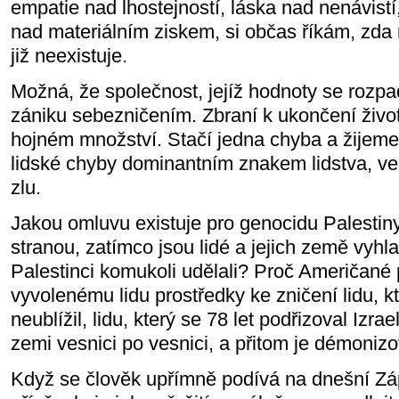
empatie nad lhostejností, láska nad nenávistí,
nad materiálním ziskem, si občas říkám, zda n
již neexistuje.
Možná, že společnost, jejíž hodnoty se rozpa
zániku sebezničením. Zbraní k ukončení život
hojném množství. Stačí jedna chyba a žijeme
lidské chyby dominantním znakem lidstva, ve 
zlu.
Jakou omluvu existuje pro genocidu Palestiny,
stranou, zatímco jsou lidé a jejich země vyh
Palestinci komukoli udělali? Proč Američané 
vyvolenému lidu prostředky ke zničení lidu, k
neublížil, lidu, který se 78 let podřizoval Izrael
zemi vesnici po vesnici, a přitom je démonizov
Když se člověk upřímně podívá na dnešní Záp