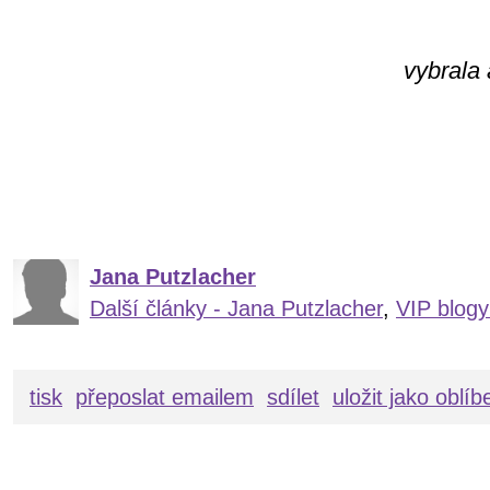
vybrala 
Jana Putzlacher
Další články - Jana Putzlacher
,
VIP blogy
tisk
přeposlat emailem
sdílet
uložit jako oblí