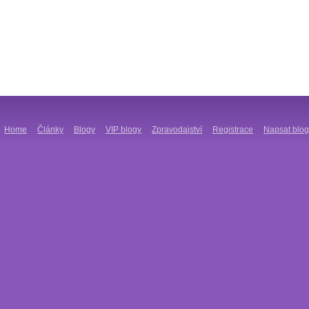
Home
Články
Blogy
VIP blogy
Zpravodajství
Registrace
Napsat blog