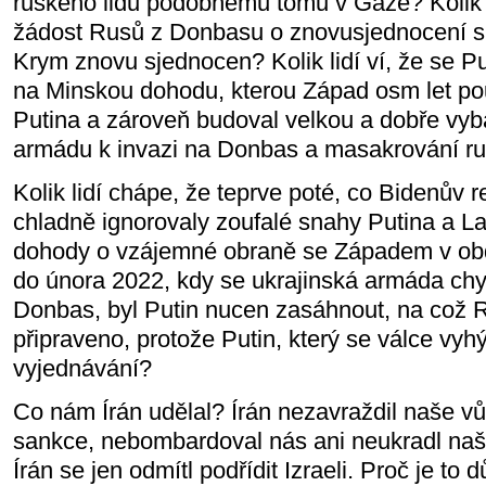
ruského lidu podobnému tomu v Gaze? Kolik li
žádost Rusů z Donbasu o znovusjednocení s
Krym znovu sjednocen? Kolik lidí ví, že se Pu
na Minskou dohodu, kterou Západ osm let po
Putina a zároveň budoval velkou a dobře vy
armádu k invazi na Donbas a masakrování ru
Kolik lidí chápe, že teprve poté, co Bidenův
chladně ignorovaly zoufalé snahy Putina a L
dohody o vzájemné obraně se Západem v obd
do února 2022, kdy se ukrajinská armáda chys
Donbas, byl Putin nucen zasáhnout, na což 
připraveno, protože Putin, který se válce vyh
vyjednávání?
Co nám Írán udělal? Írán nezavraždil naše vů
sankce, nebombardoval nás ani neukradl naš
Írán se jen odmítl podřídit Izraeli. Proč je t