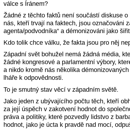
válce s Íránem?
Žádné z těchto faktů není součástí diskuse o z
nás, kteří trvají na faktech, jsou označováni 
agenta/podvodníka“ a démonizováni jako šiřit
Kdo tolik chce válku, že fakta jsou pro něj ne
Západní svět bohužel nemá žádná média, kte
žádné kongresové a parlamentní výbory, kter
a nikdo kromě nás několika démonizovaných
lháře k odpovědnosti.
To je smutný stav věcí v západním světě.
Jako jeden z ubývajícího počtu těch, kteří obh
za její úspěch v zakotvení hodnot do společno
práva a politiky, které pozvedly lidstvo z barba
hodnot, jako je úcta k pravdě nad mocí, odp