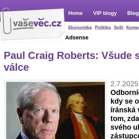
Home
VIP blogy
Blog
Ekonomika
Politika
Svět
Kome
Adsense
Paul Craig Roberts: Všude s
válce
2.7.2025
Odborníc
kdy se o
íránská 
tom, zda
svého u
zástupc