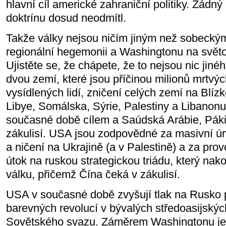
hlavní cíl americké zahraniční politiky. Žádný
doktrínu dosud neodmítl.
Takže války nejsou ničím jiným než sobeckým
regionální hegemonii a Washingtonu na svět
Ujistěte se, že chápete, že to nejsou nic jin
dvou zemí, které jsou příčinou milionů mrtvý
vysídlených lidí, zničení celých zemí na Blíz
Libye, Somálska, Sýrie, Palestiny a Libanonu,
současné době cílem a Saúdská Arábie, Pákis
zákulisí. USA jsou zodpovědné za masivní úmr
a ničení na Ukrajině (a v Palestině) a za pro
útok na ruskou strategickou triádu, který nak
válku, přičemž Čína čeká v zákulisí.
USA v současné době zvyšují tlak na Rusko
barevných revolucí v bývalých středoasijskýc
Sovětského svazu. Záměrem Washingtonu je v