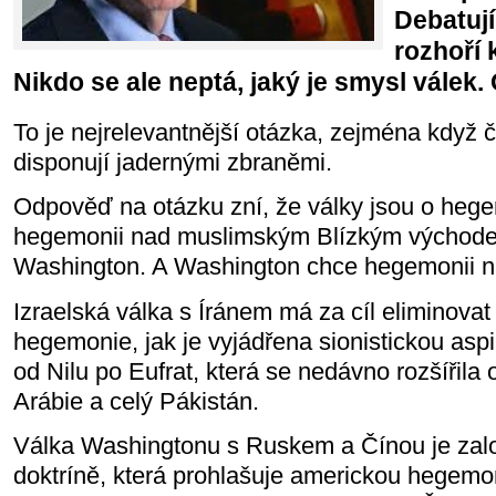
Debatují
rozhoří 
Nikdo se ale neptá, jaký je smysl válek.
To je nejrelevantnější otázka, zejména když čt
disponují jadernými zbraněmi.
Odpověď na otázku zní, že války jsou o hegem
hegemonii nad muslimským Blízkým východem
Washington. A Washington chce hegemonii 
Izraelská válka s Íránem má za cíl eliminovat
hegemonie, jak je vyjádřena sionistickou aspi
od Nilu po Eufrat, která se nedávno rozšířila
Arábie a celý Pákistán.
Válka Washingtonu s Ruskem a Čínou je zal
doktríně, která prohlašuje americkou hegemo