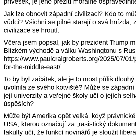
přívěsek, je jeho přežití morálně ospravedlnit
Jak lze obnovit západní civilizaci? Kdo to m
vůdci? Všichni se pilně starají o svá hnízda,
civilizace se hroutí.
Včera jsem popsal, jak by prezident Trump m
Blízkém východě a válku Washingtonu s Ru
https://www.paulcraigroberts.org/2025/07/01/
for-the-middle-east/
To by byl začátek, ale je to most příliš dlouhý 
uvolnila ze svého kotviště? Může se západní c
její univerzity a veřejné školy učí o jejích sel
úspěších?
Může být Amerika opět velká, když právnické 
USA, kterou označují za „rasistický dokument“
fakulty učí, že funkcí novinářů je sloužit libe