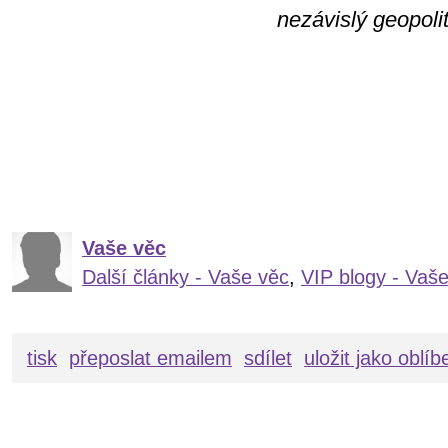
nezávislý geopolit
Vaše věc
Další články - Vaše věc
,
VIP blogy - Vaš
tisk
přeposlat emailem
sdílet
uložit jako oblí