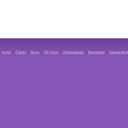
Home
Články
Blogy
VIP blogy
Zpravodajství
Registrace
Napsat blog