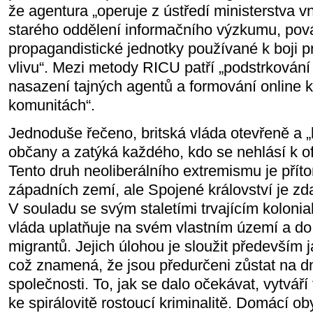
že agentura „operuje z ústředí ministerstva vn
starého oddělení informačního výzkumu, pov
propagandistické jednotky používané k boji p
vlivu“. Mezi metody RICU patří „podstrkování
nasazení tajných agentů a formování online k
komunitách“.
Jednoduše řečeno, britská vláda otevřeně a „
občany a zatýká každého, kdo se nehlásí k of
Tento druh neoliberálního extremismu je přít
západních zemí, ale Spojené království je zd
V souladu se svým staletími trvajícím kolonia
vláda uplatňuje na svém vlastním území a do
migrantů. Jejich úlohou je sloužit především j
což znamená, že jsou předurčeni zůstat na dn
společnosti. To, jak se dalo očekávat, vytváří
ke spirálovitě rostoucí kriminalitě. Domácí ob