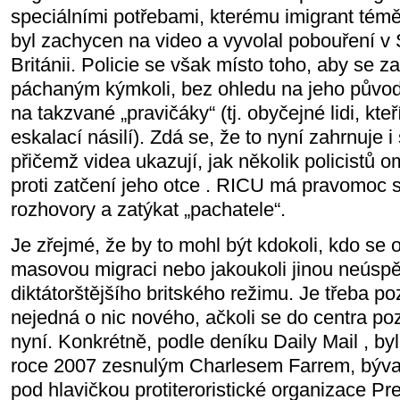
speciálními potřebami, kterému imigrant téměř
byl zachycen na video a vyvolal pobouření v
Británii. Policie se však místo toho, aby se z
páchaným kýmkoli, bez ohledu na jeho původ
na takzvané „pravičáky“ (tj. obyčejné lidi, kte
eskalací násilí). Zdá se, že to nyní zahrnuje i
přičemž videa ukazují, jak několik policistů o
proti zatčení jeho otce . RICU má pravomoc
rozhovory a zatýkat „pachatele“.
Je zřejmé, že by to mohl být kdokoli, kdo se o
masovou migraci nebo jakoukoli jinou neúspěš
diktátorštějšího britského režimu. Je třeba p
nejedná o nic nového, ačkoli se do centra po
nyní. Konkrétně, podle deníku Daily Mail , b
roce 2007 zesnulým Charlesem Farrem, býva
pod hlavičkou protiteroristické organizace Pr