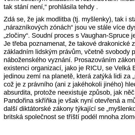
tak stání není,“ prohlásila tehdy .
Zdá se, že jak modlitba (tj. myšlenky), tak i st
„nárazníkových zónách“ jsou ve stále více dys
„zločiny“. Soudní proces s Vaughan-Spruce je
Je třeba poznamenat, že takové drakonické 
základním lidským právům, včetně svobody p
náboženského vyznání. Prosazováním zákonů
existenci organizací, jako je RICU, se Velká B
jedinou zemí na planetě, která zatýká lidi za 
což je z právního (ani z jakéhokoli jiného) hl
absurdita, protože neexistuje způsob, jak něč
Pandořina skříňka je však nyní otevřená a 
další diktátorské zákony týkající se „myšlenk
britská společnost se tříští podél mnoha zlomo