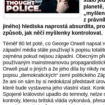
stalo je
planetě, 
„myšlenk
z právní
jiného) hlediska naprostá absurdita, pr
způsob, jak něčí myšlenky kontrolovat.
Téměř 80 let poté, co George Orwell napsal r
západní média stále používají k popisu totalit
zejména pokud nejsou západní. Obecným p
používaným mainstreamovou propagandisticko
Orwell psal o jiných a že jeho díla by nikdy 
popisu „demokratických“ zemí politického Záp
že ani on sám by si nedokázal představit úrov
které bude vystavena jeho vlastní vlast. Konk
Spojené království upadlo do temnoty, nelze s
kontroly, kterou britská vláda vykonává, přesa