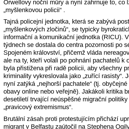
Orwellovy noční můry a nyní zahrnuje to, co 
„myšlenkovou policii“ .
Tajná policejní jednotka, která se zabývá pos
„myšlenkových zločinů“, se typicky byrokrat
informační a komunikační jednotka (RICU). 
týdnech se dostala do centra pozornosti po sé
Spojeném království, přičemž vláda nereagov
ale na ty, kteří volali po pohnání pachatelů 
byla přistižena při radě policii, aby všechny pr
kriminality vykreslovala jako „zuřící rasisty“. J
nyní zatýká „nejhorší pachatele“ (tj. obyčejné li
obavy online nebo veřejně). Jakákoli kritika br
desetiletí trvající neúspěšné migrační politik
„pravicový extremismus“.
Brutální zásah proti protestujícím přichází up
migrant v Belfastu zaútočil na Stephena Ogilv