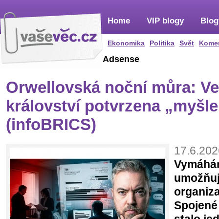
Home
VIP blogy
Blog
Ekonomika
Politika
Svět
Kome
Adsense
Orwellovská noční můra: V
království potvrzena „myšle
(infoBRICS)
17.6.202
Vymáhán
umožňují
organiza
Spojené 