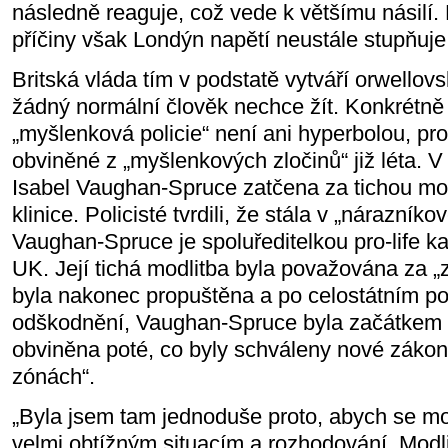
následně reaguje, což vede k většímu násilí. 
příčiny však Londýn napětí neustále stupňuje
Britská vláda tím v podstatě vytváří orwellovs
žádný normální člověk nechce žít. Konkrétně
„myšlenková policie“ není ani hyperbolou, prot
obviněné z „myšlenkových zločinů“ již léta. V
Isabel Vaughan-Spruce zatčena za tichou mod
klinice. Policisté tvrdili, že stála v „nárazníko
Vaughan-Spruce je spoluředitelkou pro-life k
UK. Její tichá modlitba byla považována za „za
byla nakonec propuštěna a po celostátním p
odškodnění, Vaughan-Spruce byla začátkem 
obviněna poté, co byly schváleny nové zákon
zónách“.
„Byla jsem tam jednoduše proto, abych se modl
velmi obtížným situacím a rozhodování. Modli