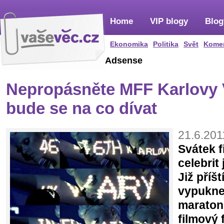
Home
VIP blogy
Blog
Ekonomika
Politika
Svět
Kome
Adsense
Nepropásněte MFF Karlovy 
bude se na co dívat
21.6.201
Svátek 
celebrit
Již příš
vypukne 
maraton
filmový 