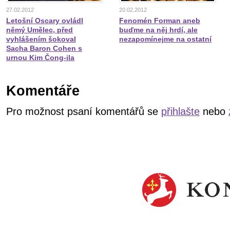
27.02.2012
20.02.2012
Letošní Oscary ovládl
Fenomén Forman aneb
němý Umělec, před
buďme na něj hrdí, ale
vyhlášením šokoval
nezapomínejme na ostatní
Sacha Baron Cohen s
urnou Kim Čong-ila
Komentáře
Pro možnost psaní komentářů se
přihlašte
nebo