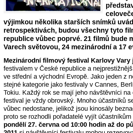
předsta
celoveče
výjimkou několika starších snímků uvá
retrospektivách, budou všechny tyto f
republice vůbec poprvé. 21 filmů bude 
Varech světovou, 24 mezinárodní a 17 
Mezinárodní filmový festival Karlovy Vary
festivalem v České republice a nejprestižněj
ve střední a východní Evropě. Jako jeden z n
stejné kategorie jako festivaly v Cannes, Be
Tokiu. Každý rok se mají jeho návštěvníci na 
festival je vždy obrovský. Mnoho účastníků s
vůbec nedostane, jelikož jsou kinosály bezn
proto se rozhodli pořadatelé vyjít účastníkům 
pondělí 27. června od 10:00 hodin až do pů
2011
si návštěvníci festivalu mohou rezervov