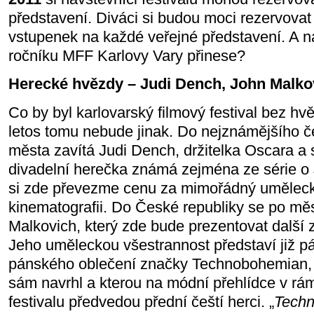
představení. Diváci si budou moci rezervova
vstupenek na každé veřejné představení. A n
ročníku MFF Karlovy Vary přinese?
Herecké hvězdy – Judi Dench, John Malko
Co by byl karlovarský filmový festival bez hv
letos tomu nebude jinak. Do nejznámějšího 
města zavítá Judi Dench, držitelka Oscara a 
divadelní herečka známá zejména ze série o 
si zde převezme cenu za mimořádný uměleck
kinematografii. Do České republiky se po měsí
Malkovich, který zde bude prezentovat další ze
Jeho uměleckou všestrannost představí již pá
pánského oblečení značky Technobohemian, 
sám navrhl a kterou na módní přehlídce v rá
festivalu předvedou přední čeští herci. „
Techn