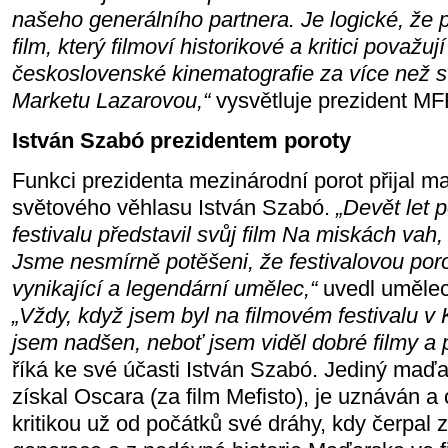
našeho generálního partnera. Je logické, že 
film, který filmoví historikové a kritici považují
československé kinematografie za více než sto
Marketu Lazarovou,“
vysvětluje prezident MFF
István Szabó prezidentem poroty
Funkci prezidenta mezinárodní porot přijal m
světového věhlasu István Szabó.
„Devět let 
festivalu představil svůj film Na miskách vah,
Jsme nesmírně potěšeni, že festivalovou por
vynikající a legendární umělec,“
uvedl uměleck
„Vždy, když jsem byl na filmovém festivalu v 
jsem nadšen, neboť jsem viděl dobré filmy a p
říká ke své účasti István Szabó. Jediný maďar
získal Oscara (za film Mefisto), je uznáván 
kritikou už od počátků své dráhy, kdy čerpal 