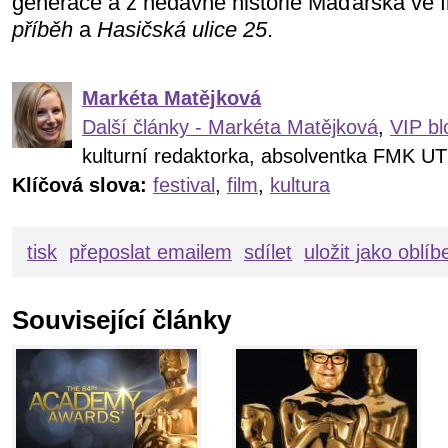
generace a z nedávné historie Maďarska ve 
příběh
a
Hasičská ulice 25
.
Markéta Matějková
Další články - Markéta Matějková
,
VIP bl
kulturní redaktorka, absolventka FMK UT
Klíčová slova:
festival
,
film
,
kultura
tisk
přeposlat emailem
sdílet
uložit jako oblí
Související články