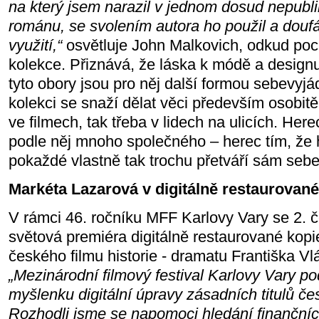
na který jsem narazil v jednom dosud nepubl
románu, se svolením autora ho použil a doufá
využití,“
osvětluje John Malkovich, odkud poc
kolekce. Přiznává, že láska k módě a designu 
tyto obory jsou pro něj další formou sebevyj
kolekci se snaží dělat věci především osobitě.
ve filmech, tak třeba v lidech na ulicích. Here
podle něj mnoho společného – herec tím, že 
pokaždé vlastně tak trochu přetváří sám sebe
Markéta Lazarová v digitálně restaurovan
V rámci 46. ročníku MFF Karlovy Vary se 2. 
světová premiéra digitálně restaurované kop
českého filmu historie - dramatu Františka Vl
„Mezinárodní filmový festival Karlovy Vary pod
myšlenku digitální úpravy zásadních titulů če
Rozhodli jsme se napomoci hledání finančních