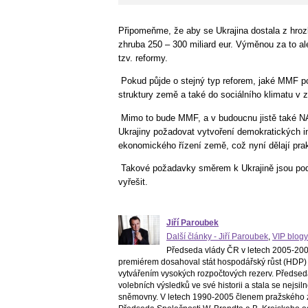
Připomeňme, že aby se Ukrajina dostala z hrozb
zhruba 250 – 300 miliard eur. Výměnou za to a
tzv. reformy.
Pokud půjde o stejný typ reforem, jaké MMF po
struktury země a také do sociálního klimatu v 
Mimo to bude MMF, a v budoucnu jistě také NA
Ukrajiny požadovat vytvoření demokratických in
ekonomického řízení země, což nyní dělají pra
Takové požadavky směrem k Ukrajině jsou podl
vyřešit.
Jiří Paroubek
Další články - Jiří Paroubek
,
VIP blogy
Předseda vlády ČR v letech 2005-2006
premiérem dosahoval stát hospodářský růst (HDP) 
vytvářením vysokých rozpočtových rezerv. Předsed
volebních výsledků ve své historii a stala se nejs
sněmovny. V letech 1990-2005 členem pražského z