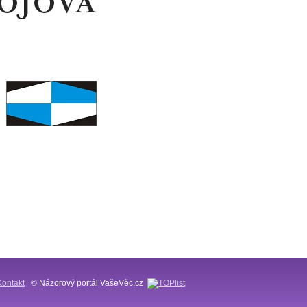
Kontakt
© Názorový portál VašeVěc.cz