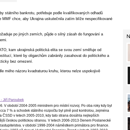
y státního bankrotu, potřebuje podle kvalifikovaných odhadů
le MMF chce, aby Ukrajina uskutečnila zatím blíže nespecifikované
žaduje po jiných zemích, půjde o silný zásah do fungování a
N
zemi.
TO, kam ukrajinská politická elita se svou zemí směřuje od
stitucí, které by oligarchům zabránily zasahovat do politického a
kticky bez omezení.
e mého názoru kvadraturou kruhu, kterou nelze uspokojivě
 - Jiří Paroubek
. V období 2004-2005 ministrem pro místní rozvoj. Po oba roky kdy byl
cca 7 % a schodek státního rozpočtu byl plně pod kontrolou, zejména
a ČSSD v letech 2005-2010, kdy tato strana dosáhla nejlepších
ilnější českou politickou stranou. V letech 2006-2013 členem Poslanecké
astupitelstva. v období 1998-2004 náměstkem primátora pro finance.