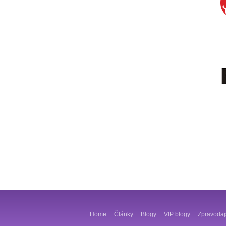
Home
Články
Blogy
VIP blogy
Zpravodaj