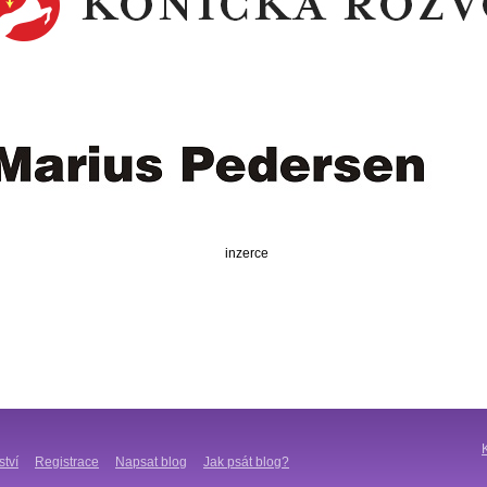
inzerce
ství
Registrace
Napsat blog
Jak psát blog?