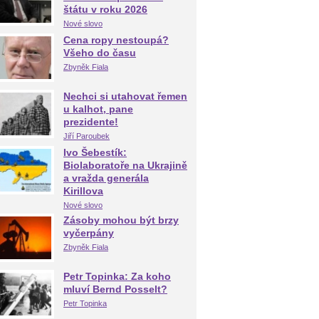
štátu v roku 2026
Nové slovo
Cena ropy nestoupá?
Všeho do času
Zbyněk Fiala
Nechci si utahovat řemen
u kalhot, pane
prezidente!
Jiří Paroubek
Ivo Šebestík:
Biolaboratoře na Ukrajině
a vražda generála
Kirillova
Nové slovo
Zásoby mohou být brzy
vyčerpány
Zbyněk Fiala
Petr Topinka: Za koho
mluví Bernd Posselt?
Petr Topinka