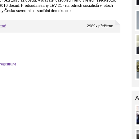
d roku 1993 až dosud. Vydavatel časopisu Trend v letech 1993-2010.
010 dosud. Předseda strany LEV 21 - národních socialistů v letech
ny Česká suverenita - sociální demokracie.
bené
2989x přečteno
registrujte
.
A