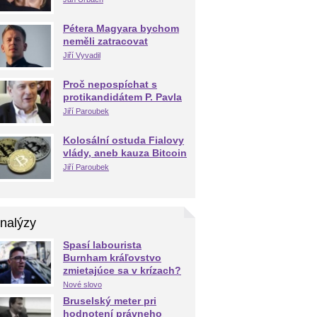
Pétera Magyara bychom
neměli zatracovat
Jiří Vyvadil
Proč nepospíchat s
protikandidátem P. Pavla
Jiří Paroubek
Kolosální ostuda Fialovy
vlády, aneb kauza Bitcoin
Jiří Paroubek
nalýzy
Spasí labourista
Burnham kráľovstvo
zmietajúce sa v krízach?
Nové slovo
Bruselský meter pri
hodnotení právneho