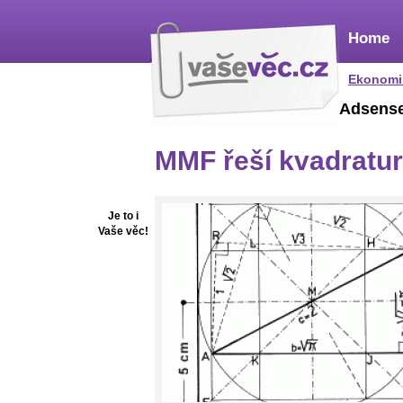
Home
Ekonomi
Adsens
MMF řeší kvadratur
Je to i
Vaše věc!