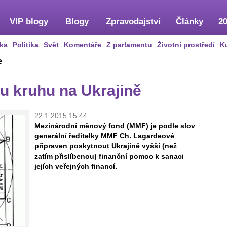
VIP blogy
Blogy
Zpravodajství
Články
20
ka
Politika
Svět
Komentáře
Z parlamentu
Životní prostředí
K
e
u kruhu na Ukrajině
22.1.2015 15:44
Mezinárodní měnový fond (MMF) je podle slov
generální ředitelky MMF Ch. Lagardeové
připraven poskytnout Ukrajině vyšší (než
zatím přislíbenou) finanční pomoc k sanaci
jejích veřejných financí.