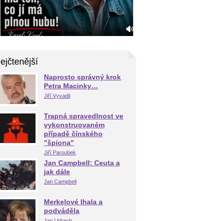
ejčtenější
Naprosto správný krok
Petra Macinky…
Jiří Vyvadil
Trapná spravedlnost ve
vykonstruovaném
případě čínského
"špiona"
Jiří Paroubek
Jan Campbell: Ceuta a
jak dále
Jan Campbell
Merkelové lhala a
podváděla
Jan Urbach