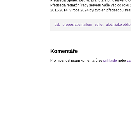
Předseda Společnosti W. Brandta a B. Kreiskeho o
Předseda redakční rady serveru Vaše věc od roku 2
2011-2014. V roce 2024 byl zvolen předsedou stra
tisk
přeposlat emailem
sdílet
uložit jako oblí
Komentáře
Pro možnost psaní komentářů se
přihlašte
nebo
za