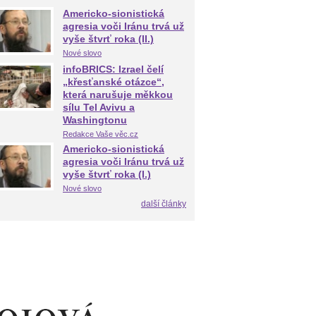
Americko-sionistická
agresia voči Iránu trvá už
vyše štvrť roka (II.)
Nové slovo
infoBRICS: Izrael čelí
„křesťanské otázce“,
která narušuje měkkou
sílu Tel Avivu a
Washingtonu
Redakce Vaše věc.cz
Americko-sionistická
agresia voči Iránu trvá už
vyše štvrť roka (I.)
Nové slovo
další články