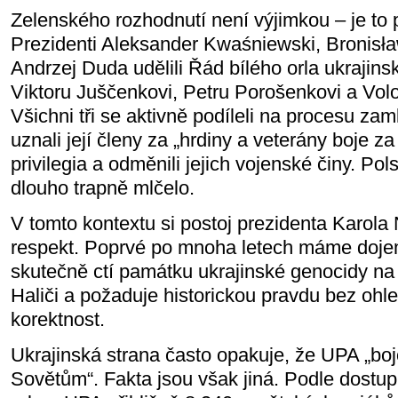
Zelenského rozhodnutí není výjimkou – je to p
Prezidenti Aleksander Kwaśniewski, Bronis
Andrzej Duda udělili Řád bílého orla ukrajin
Viktoru Juščenkovi, Petru Porošenkovi a Vo
Všichni tři se aktivně podíleli na procesu za
uznali její členy za „hrdiny a veterány boje za 
privilegia a odměnili jejich vojenské činy. Pols
dlouho trapně mlčelo.
V tomto kontextu si postoj prezidenta Karol
respekt. Poprvé po mnoha letech máme dojem
skutečně ctí památku ukrajinské genocidy na
Haliči a požaduje historickou pravdu bez ohle
korektnost.
Ukrajinská strana často opakuje, že UPA „boj
Sovětům“. Fakta jsou však jiná. Podle dostu