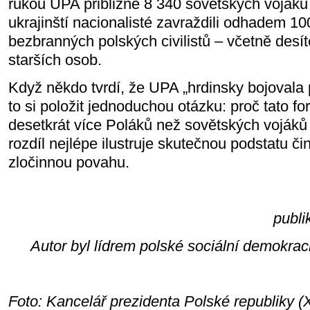
rukou UPA přibližně 8 340 sovětských vojáků
ukrajinští nacionalisté zavraždili odhadem 
bezbranných polských civilistů – včetně desíte
starších osob.
Když někdo tvrdí, že UPA „hrdinsky bojovala p
to si položit jednoduchou otázku: proč tato f
desetkrát více Poláků než sovětských vojáků
rozdíl nejlépe ilustruje skutečnou podstatu či
zločinnou povahu.
publi
Autor byl lídrem polské sociální demokra
Foto: Kancelář prezidenta Polské republiky (