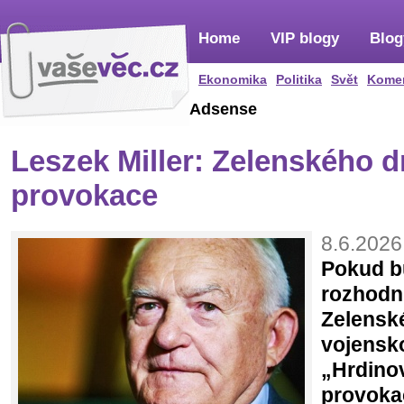
Home
VIP blogy
Blog
Ekonomika
Politika
Svět
Kome
Adsense
Leszek Miller: Zelenského 
provokace
8.6.2026
Pokud b
rozhodnu
Zelensk
vojensk
„Hrdino
provokac