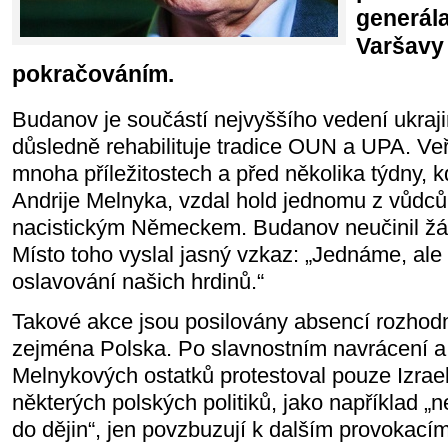
generál
Varšavy 
pokračováním.
Budanov je součástí nejvyššího vedení ukraji
důsledně rehabilituje tradice OUN a UPA. Veř
mnoha příležitostech a před několika týdny, 
Andrije Melnyka, vzdal hold jednomu z vůdců
nacistickým Německem. Budanov neučinil žád
Místo toho vyslal jasný vzkaz: „Jednáme, al
oslavování našich hrdinů.“
Takové akce jsou posilovány absencí rozhod
zejména Polska. Po slavnostním navrácení a
Melnykových ostatků protestoval pouze Izrael
některých polských politiků, jako například 
do dějin“, jen povzbuzují k dalším provokací