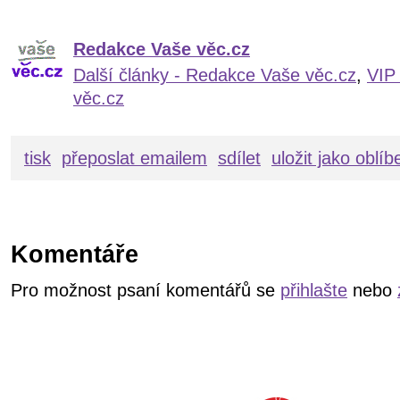
Redakce Vaše věc.cz
Další články - Redakce Vaše věc.cz
,
VIP
věc.cz
tisk
přeposlat emailem
sdílet
uložit jako oblí
Komentáře
Pro možnost psaní komentářů se
přihlašte
nebo