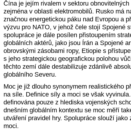
Čína je jejím rivalem v sektoru obnovitelných
zejména v oblasti elektromobilů. Rusko má n
značnou energetickou páku nad Evropou a př
výzvu pro NATO, v jehož čele stojí Spojené st
spolupráce je dále posílen přistoupením str
globálních aktérů, jako jsou Írán a Spojené ar
obrovskými zásobami ropy, Etiopie s přístup
s jeho strategickou geografickou polohou vů
těchto zemí dále destabilizuje zdánlivě absol
globálního Severu.
Moc je již dlouho synonymem realistického př
na síle. Definice síly a moci se však vyvinula
definována pouze z hlediska vojenských scho
dnešním globálním kontextu se moc měří také
utváření pravidel hry. Spolupráce slouží jako
moci.