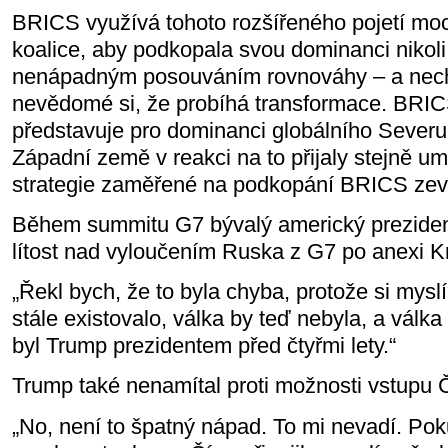
BRICS využívá tohoto rozšířeného pojetí moci
koalice, aby podkopala svou dominanci nikoli 
nenápadným posouváním rovnováhy – a nec
nevědomé si, že probíhá transformace. BRI
představuje pro dominanci globálního Sever
Západní země v reakci na to přijaly stejně u
strategie zaměřené na podkopání BRICS zevn
Během summitu G7 bývalý americký prezident
lítost nad vyloučením Ruska z G7 po anexi K
„Řekl bych, že to byla chyba, protože si mys
stále existovalo, válka by teď nebyla, a válk
byl Trump prezidentem před čtyřmi lety.“
Trump také nenamítal proti možnosti vstupu 
„No, není to špatný nápad. To mi nevadí. Po