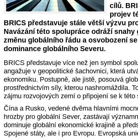
cílů. BR
projev t
BRICS představuje stále větší výzvu pro
Navázání této spolupráce odráží snahy 
změnu globálního řádu a osvobození s
dominance globálního Severu.
BRICS představuje více než jen symbol spolu
angažuje v geopolitické šachovnici, která utv
ekonomiku. Postupně, ale jistě, posouvá glob
prostřednictvím síly, kterou nashromáždila. To
zájmu rozvojových zemí o připojení se k této
Čína a Rusko, vedené dvěma hlavními mocn
hrozby pro globální Sever, zastávají významn
dominuje globální ekonomické krajině a před
Spojené státy, ale i pro Evropu. Evropská uni