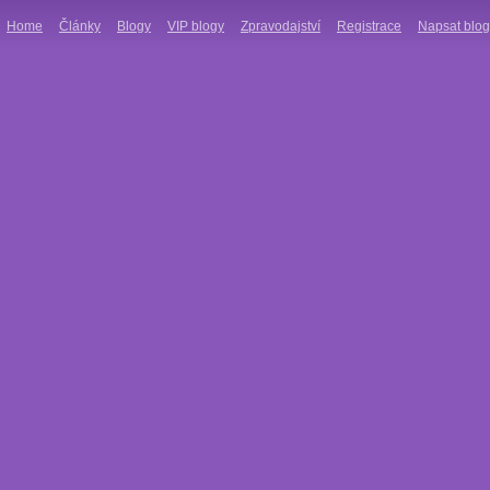
Home
Články
Blogy
VIP blogy
Zpravodajství
Registrace
Napsat blog