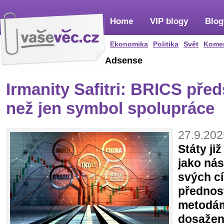
Home
VIP blogy
Blog
Ekonomika
Politika
Svět
Kome
Adsense
Irmanity Safitri: BRICS před
než jen symbol spolupráce
27.9.202
Státy ji
jako nás
svých cí
přednos
metodám 
dosažen