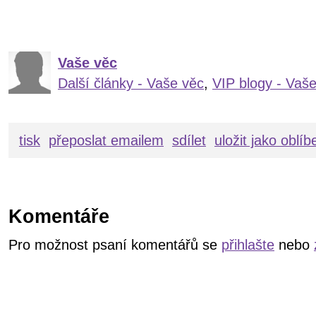
Vaše věc
Další články - Vaše věc
,
VIP blogy - Vaš
tisk
přeposlat emailem
sdílet
uložit jako oblí
Komentáře
Pro možnost psaní komentářů se
přihlašte
nebo