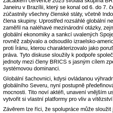
Začátkem července 2025 svolala skupina BR
Janeiru v Brazílii, který se konal od 6. do 7.
zúčastnily všechny členské státy, včetně Ind
člena skupiny. Uprostřed rozsáhlé globální ne
zaměřil na naléhavé mezinárodní otázky, zejm
globální ekonomiky a sankcí uvalených Spoje
rovněž zabývalo a odsoudilo izraelsko-ameri
proti Íránu, kterou charakterizovalo jako por
práva. Tyto diskuse sloužily k podpoře spole
jednoty mezi členy BRICS s jasným cílem zpo
systémovou dominanci.
Globální šachovnici, kdysi ovládanou výhrad
globálního Severu, nyní postupně předefinováv
mocnosti. Tito noví aktéři, unavení vnějším 
vytvořit si vlastní platformy pro vliv a vítězství
Závěrem lze říci, že spolupráce může sloužit 