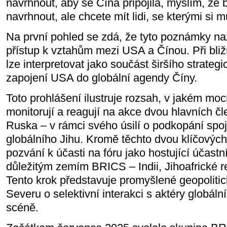
navrhnout, aby se Čína připojila, myslím, že
navrhnout, ale chcete mít lidi, se kterými si m
Na první pohled se zdá, že tyto poznámky naz
přístup k vztahům mezi USA a Čínou. Při bli
lze interpretovat jako součást širšího strategi
zapojení USA do globální agendy Číny.
Toto prohlášení ilustruje rozsah, v jakém mo
monitorují a reagují na akce dvou hlavních 
Ruska – v rámci svého úsilí o podkopání sp
globálního Jihu. Kromě těchto dvou klíčových
pozvání k účasti na fóru jako hostující účastní
důležitým zemím BRICS – Indii, Jihoafrické re
Tento krok představuje promyšlené geopolitick
Severu o selektivní interakci s aktéry globál
scéně.