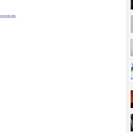
registrujte
.