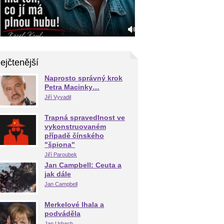
ejčtenější
Naprosto správný krok
Petra Macinky…
Jiří Vyvadil
Trapná spravedlnost ve
vykonstruovaném
případě čínského
"špiona"
Jiří Paroubek
Jan Campbell: Ceuta a
jak dále
Jan Campbell
Merkelové lhala a
podváděla
Jan Urbach