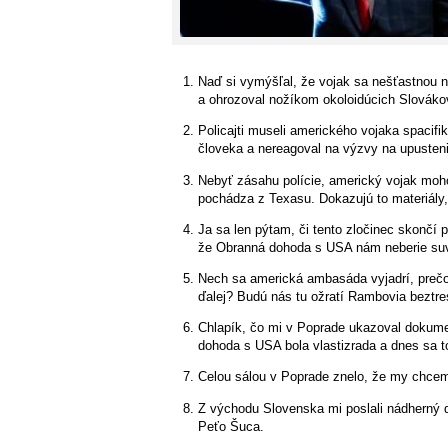
Naď si vymýšľal, že vojak sa nešťastnou n
a ohrozoval nožíkom okoloidúcich Slováko
Policajti museli amerického vojaka spacif
človeka a nereagoval na výzvy na upusteni
Nebyť zásahu polície, americký vojak moho
pochádza z Texasu. Dokazujú to materiály, 
Ja sa len pýtam, či tento zločinec skonč
že Obranná dohoda s USA nám neberie suve
Nech sa americká ambasáda vyjadrí, prečo 
ďalej? Budú nás tu ožratí Rambovia beztre
Chlapík, čo mi v Poprade ukazoval dokume
dohoda s USA bola vlastizrada a dnes sa t
Celou sálou v Poprade znelo, že my chcem
Z východu Slovenska mi poslali nádherný 
Peťo Šuca.