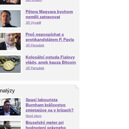
Pétera Magyara bychom
neměli zatracovat
Jiří Vyvadil
Proč nepospíchat s
protikandidátem P. Pavla
Jiří Paroubek
Kolosální ostuda Fialovy
vlády, aneb kauza Bitcoin
Jiří Paroubek
nalýzy
Spasí labourista
Burnham kráľovstvo
zmietajúce sa v krízach?
Nové slovo
Bruselský meter pri
hodnotení právneho