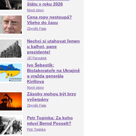
štátu v roku 2026
Nové slovo
Cena ropy nestoupá?
Všeho do času
Zbyněk Fiala
Nechci si utahovat řemen
u kalhot, pane
prezidente!
Jiří Paroubek
Ivo Šebestík:
Biolaboratoře na Ukrajině
a vražda generála
Kirillova
Nové slovo
Zásoby mohou být brzy
vyčerpány
Zbyněk Fiala
Petr Topinka: Za koho
mluví Bernd Posselt?
Petr Topinka