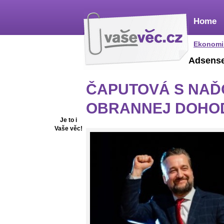
Home
Ekonomi
Adsens
ČAPUTOVÁ S NAĎ
OBRANNEJ DOHOD
Je to i
Vaše věc!