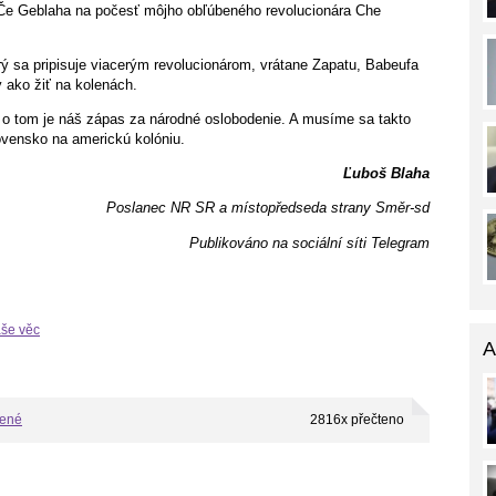
 Če Geblaha na počesť môjho obľúbeného revolucionára Che
rý sa pripisuje viacerým revolucionárom, vrátane Zapatu, Babeufa
 ako žiť na kolenách.
, o tom je náš zápas za národné oslobodenie. A musíme sa takto
vensko na americkú kolóniu.
Ľuboš Blaha
Poslanec NR SR a místopředseda strany Směr-sd
Publikováno na sociální síti Telegram
aše věc
A
bené
2816x přečteno