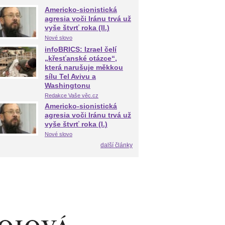
Americko-sionistická
agresia voči Iránu trvá už
vyše štvrť roka (II.)
Nové slovo
infoBRICS: Izrael čelí
„křesťanské otázce“,
která narušuje měkkou
sílu Tel Avivu a
Washingtonu
Redakce Vaše věc.cz
Americko-sionistická
agresia voči Iránu trvá už
vyše štvrť roka (I.)
Nové slovo
další články