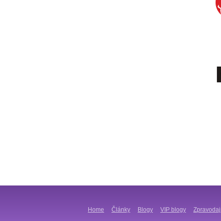
Home
Články
Blogy
VIP blogy
Zpravodaj