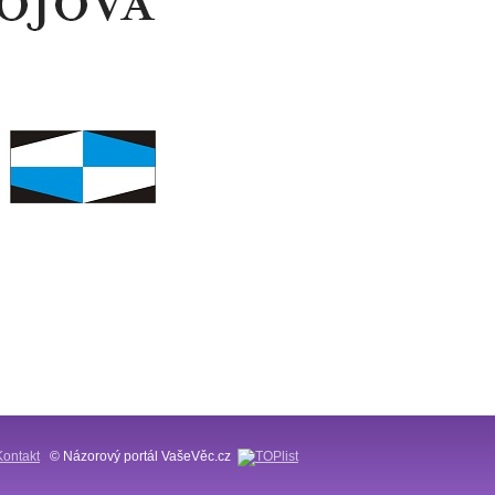
Kontakt
© Názorový portál VašeVěc.cz