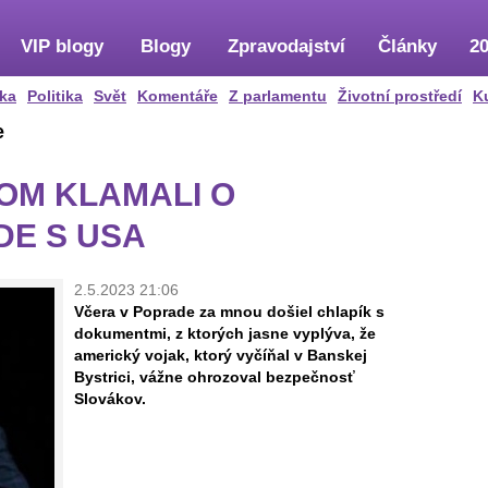
VIP blogy
Blogy
Zpravodajství
Články
20
ka
Politika
Svět
Komentáře
Z parlamentu
Životní prostředí
K
e
OM KLAMALI O
E S USA
2.5.2023 21:06
Včera v Poprade za mnou došiel chlapík s
dokumentmi, z ktorých jasne vyplýva, že
americký vojak, ktorý vyčíňal v Banskej
Bystrici, vážne ohrozoval bezpečnosť
Slovákov.