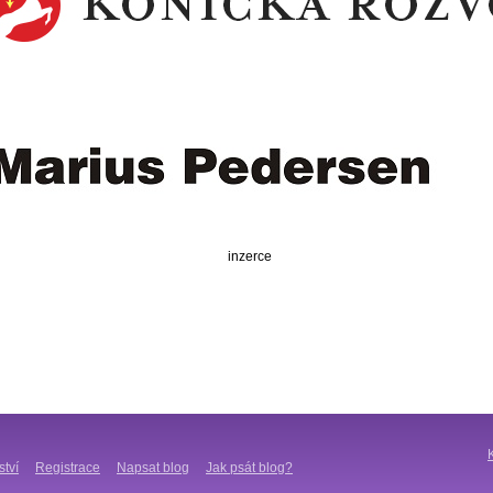
inzerce
ství
Registrace
Napsat blog
Jak psát blog?