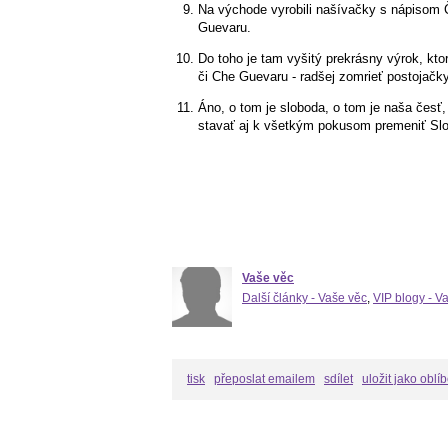
Na východe vyrobili našívačky s nápisom
Guevaru.
Do toho je tam vyšitý prekrásny výrok, kto
či Che Guevaru - radšej zomrieť postojačky
Áno, o tom je sloboda, o tom je naša česť
stavať aj k všetkým pokusom premeniť Slo
Vaše věc
Další články - Vaše věc
,
VIP blogy - V
tisk
přeposlat emailem
sdílet
uložit jako oblí