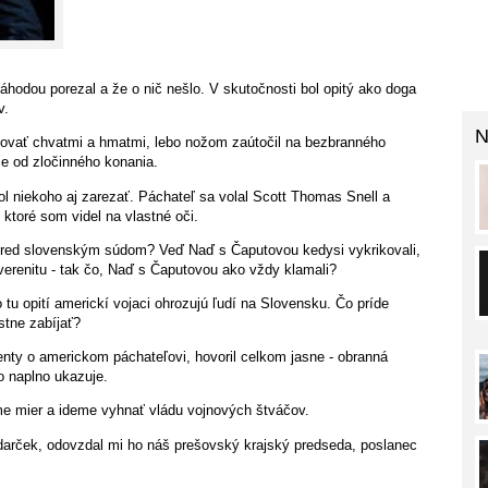
áhodou porezal a že o nič nešlo. V skutočnosti bol opitý ako doga
v.
N
ikovať chvatmi a hmatmi, lebo nožom zaútočil na bezbranného
e od zločinného konania.
l niekoho aj zarezať. Páchateľ sa volal Scott Thomas Snell a
ktoré som videl na vlastné oči.
í pred slovenským súdom? Veď Naď s Čaputovou kedysi vykrikovali,
renitu - tak čo, Naď s Čaputovou ako vždy klamali?
tu opití americkí vojaci ohrozujú ľudí na Slovensku. Čo príde
stne zabíjať?
nty o americkom páchateľovi, hovoril celkom jasne - obranná
o naplno ukazuje.
e mier a ideme vyhnať vládu vojnových štváčov.
darček, odovzdal mi ho náš prešovský krajský predseda, poslanec