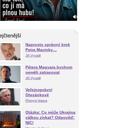
ejčtenější
Naprosto správný krok
Petra Macinky…
Jiří Vyvadil
Pétera Magyara bychom
neměli zatracovat
Jiří Vyvadil
Veřejnoprávní
Otesánkové
Přemysl Votava
Otázka: Co může Ukrajina
válkou získat? Odpověď:
NIC!