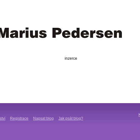
inzerce
ství
Registrace
Napsat blog
Jak psát blog?