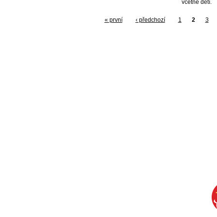
včetně dětí.
« první
‹ předchozí
1
2
3