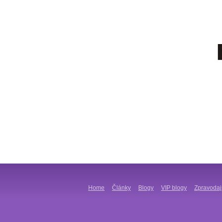
Home
Články
Blogy
VIP blogy
Zpravodaj