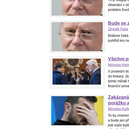
Trhy reagují
zklamání z ob
problém život
Bude se 
Zbyněk Fiala
Británie čeká
pohřbít éru n
Všichni p
Miroslav Kel
V poslední d
do Ankary. Já
tomto městě h
finanční armag
Zakázaná 
porážku a
Miroslav Kul
To by znamen
a bude jen př
jisti svým by