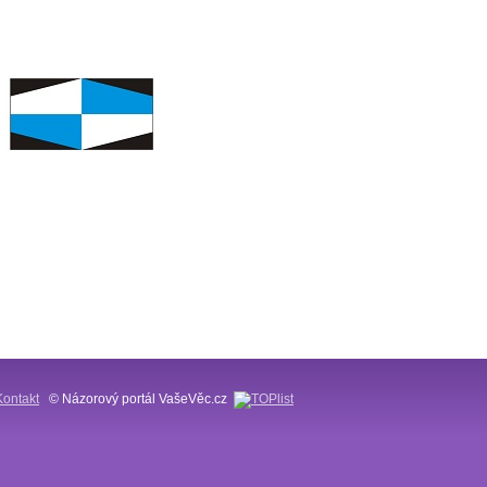
Kontakt
© Názorový portál VašeVěc.cz