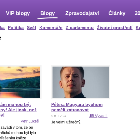
VIP blogy
Blogy
Zpravodajství
Články
20
ka
Politika
Svět
Komentáře
Z parlamentu
Životní prostředí
K
e
nám mohou být
Pétera Magyara bychom
y! Ale jinak, než
neměli zatracovat
ev!
Jiří Vyvadil
5.8. 12:24
Petr Lukeš
Je velmi užitečný.
v zavádí v tom, že po
hříchů mohou být tyto
zhřešením kněze