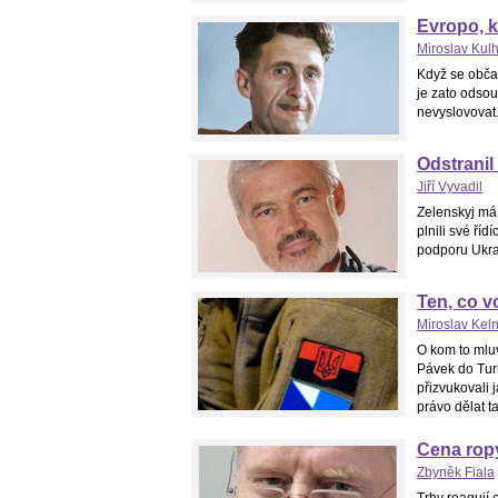
Evropo, k
Miroslav Kul
Když se občan
je zato odsou
nevyslovovat.
Odstranil
Jiří Vyvadil
Zelenskyj má
plnili své ří
podporu Ukraj
Ten, co v
Miroslav Kel
O kom to mlu
Pávek do Turk
přizvukovali 
právo dělat t
Cena rop
Zbyněk Fiala