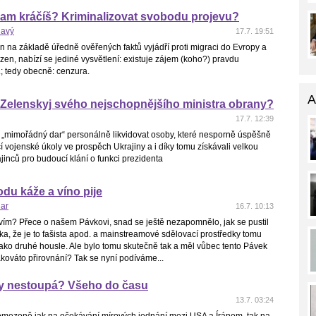
am kráčíš? Kriminalizovat svobodu projevu?
havý
17.7. 19:51
 na základě úředně ověřených faktů vyjádří proti migraci do Evropy a
zen, nabízí se jediné vysvětlení: existuje zájem (koho?) pravdu
; tedy obecně: cenzura.
A
 Zelenskyj svého nejschopnějšího ministra obrany?
17.7. 12:39
 „mimořádný dar“ personálně likvidovat osoby, které nesporně úspěšně
dící vojenské úkoly ve prospěch Ukrajiny a i díky tomu získávali velkou
inců pro budoucí klání o funkci prezidenta
odu káže a víno pije
nar
16.7. 10:13
vím? Přece o našem Pávkovi, snad se ještě nezapomnělo, jak se pustil
a, že je to fašista apod. a mainstreamové sdělovací prostředky tomu
jako druhé housle. Ale bylo tomu skutečně tak a měl vůbec tento Pávek
akováto přirovnání? Tak se nyní podíváme...
y nestoupá? Všeho do času
13.7. 03:24