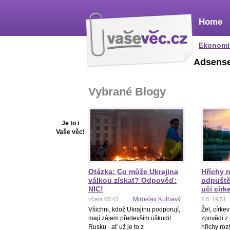
Home
Ekonomi
Adsens
Vybrané Blogy
Je to i
Vaše věc!
Otázka: Co může Ukrajina
Hříchy 
válkou získat? Odpověď:
odpuštěn
NIC!
učí círk
Miroslav Kulhavý
včera 08:43
6.8. 19:51
Všichni, kdož Ukrajinu podporují,
Žel, círke
mají zájem především uškodit
zpovědi z 
Rusku - ať už je to z
hříchy ro