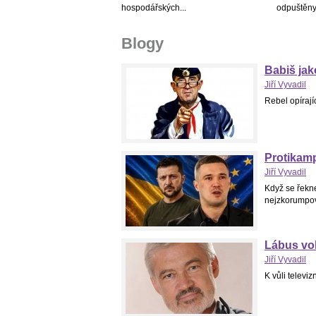
hospodářských...
odpuštěny.
Blogy
Babiš jak
Jiří Vyvadil
Rebel opírají
Protikamp
Jiří Vyvadil
Když se řekne
nejzkorumpov
Lábus vo
Jiří Vyvadil
K vůli televi