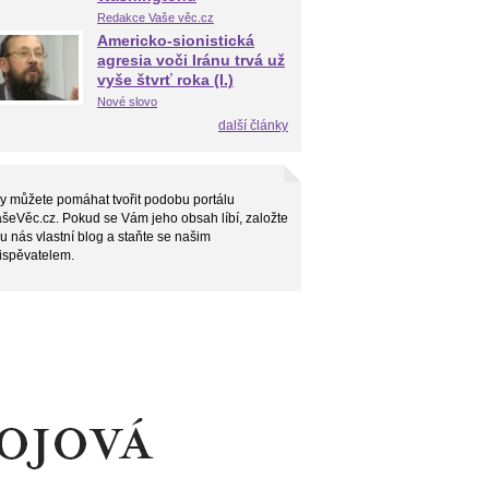
Redakce Vaše věc.cz
Americko-sionistická
agresia voči Iránu trvá už
vyše štvrť roka (I.)
Nové slovo
další články
vy můžete pomáhat tvořit podobu portálu
šeVěc.cz. Pokud se Vám jeho obsah líbí, založte
 u nás vlastní blog a staňte se našim
ispěvatelem.