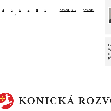
4
5
6
7
8
9
…
následující ›
poslední
»
I 
Va
si
př