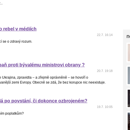
..
o rebel v médiích
22.7. 16:14
n
cí se o zdravý rozum.
aň proti bývalému ministrovi obrany ?
20.7. 19:18
 Ukrajina, zpravidla – a zřejmě oprávněně – se hovoří o
anější zemi Evropy. Obecně se zdá, že bez korupce nic neexistuje.
lá po povstání, či dokonce ozbrojeném?
19.7. 10:05
zním poplatkům?