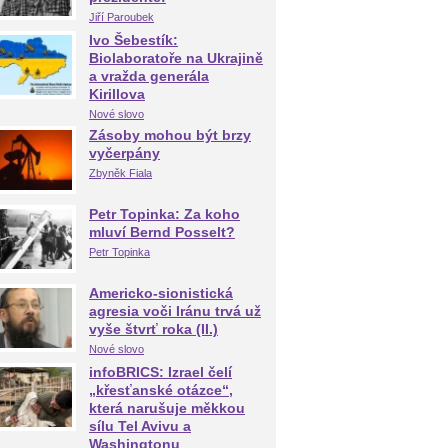
Jiří Paroubek
Ivo Šebestík:
Biolaboratoře na Ukrajině
a vražda generála
Kirillova
Nové slovo
Zásoby mohou být brzy
vyčerpány
Zbyněk Fiala
Petr Topinka: Za koho
mluví Bernd Posselt?
Petr Topinka
Americko-sionistická
agresia voči Iránu trvá už
vyše štvrť roka (II.)
Nové slovo
infoBRICS: Izrael čelí
„křesťanské otázce“,
která narušuje měkkou
sílu Tel Avivu a
Washingtonu