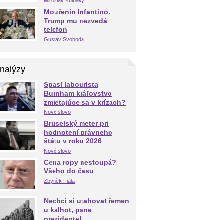
Miroslav Kulhavý
Mouřenín Infantino.
Trump mu nezvedá
telefon
Gustav Svoboda
nalýzy
Spasí labourista
Burnham kráľovstvo
zmietajúce sa v krízach?
Nové slovo
Bruselský meter pri
hodnotení právneho
štátu v roku 2026
Nové slovo
Cena ropy nestoupá?
Všeho do času
Zbyněk Fiala
Nechci si utahovat řemen
u kalhot, pane
prezidente!