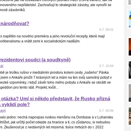
 omezeně jak na očekávání mírových jednání mezi USA a Íránem, tak na
noveného nepřátelství. Zachraňují to strategické zásoby, ale vynořil se
nosti zásobníků.
znárodňovat?
6.7. 00:01
 s napětím na nového premiéra a jeho revoluční recepty, které mají
eoliberalismu a vrátit zemi k socialistickým nadějím.
rezidentovi soudci (a soudkyně)
nar
5.7. 10:04
obě je trošku rušno v mediálním prostoru kolem cesty „našeho“ Pávka
 jsem v Ankaře prožil 7 krásných let a mám na ten svůj samotný pobyt v
ezké vzpomínky, i když závěr toho mého pobytu v Ankaře se obrátil ve
eddon pro tento stát. Projekt, kvůli...
otázka? Umí si někdo představit, že Rusko přizná
 vyklidí pole?
havý
5.7. 00:06
alo jedno: nechá napospas ruskou menšinu na Donbase a v Luhansku
ihlížet, jak určitý počet odejde za hranice a ti, co zůstanou, si nebudou
tím. Zkušenost je z nedávných let mizerná: tisíce mrtvých do r. 2022