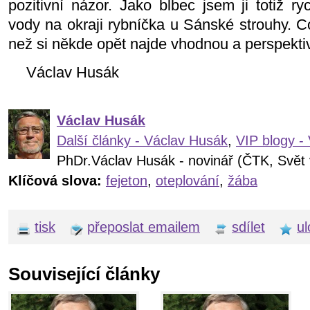
pozitivní názor. Jako blbec jsem ji totiž r
vody na okraji rybníčka u Sánské strouhy. Co
než si někde opět najde vhodnou a perspektiv
Václav Husák
Václav Husák
Další články - Václav Husák
,
VIP blogy -
PhDr.Václav Husák - novinář (ČTK, Svět 
Klíčová slova:
fejeton
,
oteplování
,
žába
tisk
přeposlat emailem
sdílet
ul
Související články