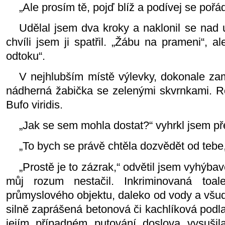
„Ale prosím tě, pojď blíž a podívej se pořá
Udělal jsem dva kroky a naklonil se nad 
chvíli jsem ji spatřil. „Žábu na prameni“, a
odtoku“.
V nejhlubším místě výlevky, dokonale za
nádherná žabička se zelenými skvrnkami. Ro
Bufo viridis.
„Jak se sem mohla dostat?“ vyhrkl jsem p
„To bych se právě chtěla dozvědět od tebe,
„Prostě je to zázrak,“ odvětil jsem vyhýba
můj rozum ne­stačil. Inkriminovaná toale
průmyslového objektu, daleko od vody a všud
silně zaprášená betonová či kachlíková podla
jejím případném putování doslova vysušil