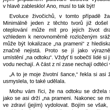
v hlavě zablesklo! Ano, musí to tak být!
Evoluce živočichů, v tomto případě ža
Minimálně jeden z těchto tvorů již došel
oteplování může mít pro jejich život dr
vzhledem k nerovnoměrně rozloženým srážk
může být lokalizace „na prameni“ z hlediska
značně ne­jistá. Proto se jí jako výrazně 
umístění „na odtoku“. Vždyť ti sobečtí lidé si 
vodu nechají. A část z ní zase nechají odtéci 
„A to je moje životní šance,“ řekla si asi
usmyslela, to také udělala.
Mohu vám říci, že na odtoku se držela 
jako se asi drží „na prameni. Nakonec se mi
ve zdraví (jejím) vydolovat. Bojím se však