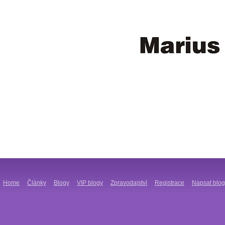
Home
Články
Blogy
VIP blogy
Zpravodajství
Registrace
Napsat blog