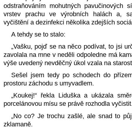
odstraňováním mohutných pavučinových sí
vrstev prachu ve výrobních halách a, s
vyčištění a dezinfekci několika zdejších sociá
A tehdy se to stalo:
„Vašku, pojď se na něco podívat, to jsi urč
zavolala na mne v neděli odpoledne má kama
výše uvedený nevděčný úkol vzala na starost
Sešel jsem tedy po schodech do přízem
prostoru záchodu s umyvadlem.
„Koukej!“ řekla Liduška a ukázala smě
porcelánovou mísu se právě rozhodla vyčistit
„No co? Je trochu zašlé, ale snad to pů
zklamaně.