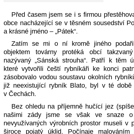
Před časem jsem se i s firmou přestěhov
obce nachá­zející se v těsném sousedství P
a krásné jméno – „Pátek“.
Zatím se mi o ní kromě jiného podařil
objektem továrny pro­téká obcí takzvan
nazývaný „Sánská strouha“. Patří k těm ú
které vytvořili čeští rybníkáři ke konci pat
zásobovalo vodou soustavu okolních rybníků
již neexistující rybník Blato, byl v té dob
v Čechách.
Bez ohledu na příjemně hučící jez (spíše
našimi zády jsme se však ve snaze o 
nevyužívaných výrobních prostor museli v p
široce pojatý úklid. Počínaje malováním k