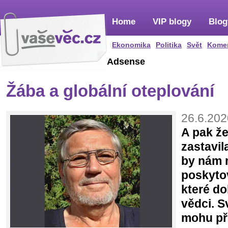
Home
VIP blogy
Blog
Ekonomika
Politika
Svět
Kome
Adsense
Žába a globální oteplování
26.6.202
A pak že
zastavil
by nám 
poskytov
které do
vědci. 
mohu při