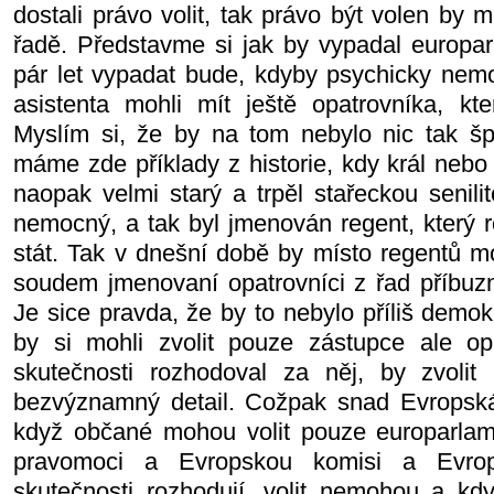
dostali právo volit, tak právo být volen by m
řadě. Představme si jak by vypadal europa
pár let vypadat bude, kdyby psychicky nemo
asistenta mohli mít ještě opatrovníka, kt
Myslím si, že by na tom nebylo nic tak š
máme zde příklady z historie, kdy král nebo 
naopak velmi starý a trpěl stařeckou senili
nemocný, a tak byl jmenován regent, který r
stát. Tak v dnešní době by místo regentů mo
soudem jmenovaní opatrovníci z řad příbuzn
Je sice pravda, že by to nebylo příliš demo
by si mohli zvolit pouze zástupce ale op
skutečnosti rozhodoval za něj, by zvolit
bezvýznamný detail. Cožpak snad Evropská
když občané mohou volit pouze europarlam
pravomoci a Evropskou komisi a Evrop
skutečnosti rozhodují, volit nemohou a kd