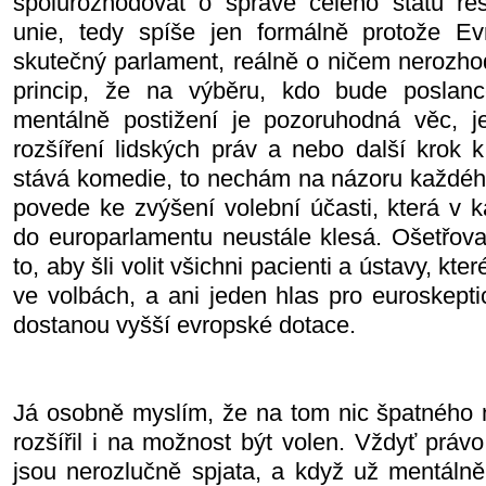
spolurozhodovat o správě celého státu re
unie, tedy spíše jen formálně protože Ev
skutečný parlament, reálně o ničem nerozho
princip, že na výběru, kdo bude poslan
mentálně postižení je pozoruhodná věc, jes
rozšíření lidských práv a nebo další krok k
stává komedie, to nechám na názoru každéh
povede ke zvýšení volební účasti, která v 
do europarlamentu neustále klesá. Ošetřovat
to, aby šli volit všichni pacienti a ústavy, k
ve volbách, a ani jeden hlas pro euroskept
dostanou vyšší evropské dotace.
Já osobně myslím, že na tom nic špatného 
rozšířil i na možnost být volen. Vždyť právo
jsou nerozlučně spjata, a když už mentálně