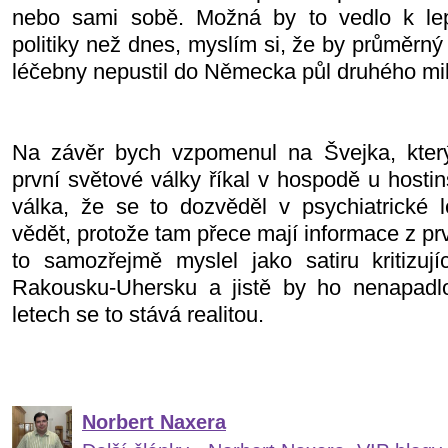
nebo sami sobě. Možná by to vedlo k le
politiky než dnes, myslím si, že by průměrn
léčebny nepustil do Německa půl druhého mil
Na závěr bych vzpomenul na Švejka, kter
první světové války říkal v hospodě u hosti
válka, že se to dozvěděl v psychiatrické
vědět, protože tam přece mají informace z pr
to samozřejmě myslel jako satiru kritizuj
Rakousku-Uhersku a jistě by ho nenapadl
letech se to stává realitou.
Norbert Naxera