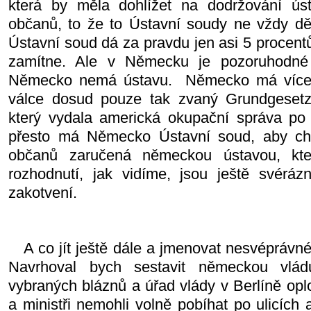
která by měla dohlížet na dodržování ús
občanů, to že to Ústavní soudy ne vždy děla
Ústavní soud dá za pravdu jen asi 5 procent
zamítne. Ale v Německu je pozoruhodné 
Německo nemá ústavu.
Německo má více
válce dosud pouze tak zvaný Grundgesetz,
který vydala americká okupační správa po 
přesto má Německo Ústavní soud, aby ch
občanů zaručená německou ústavou, kter
rozhodnutí, jak vidíme, jsou ještě svérázn
zakotvení.
A co jít ještě dále a jmenovat nesvéprávn
Navrhoval bych sestavit německou vlá
vybraných bláznů a úřad vlády v Berlíně oplot
a ministři nemohli volně pobíhat po ulicích