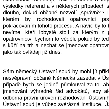
výsledky referend a v některých případech s
dlouho, dokud občané nezvolí „správně“? 
kterém by rozhodovali opatrovníci po
pokračováním tohoto procesu. A navíc by to b
nevíme, kteří lobysté stojí za kterým z 
opatrovnictví bychom to věděli, pokud by tedy
s kůží na trh a nechat se jmenovat opatrovn
jako tak ovládají již dnes.
Sám německý Ústavní soud by mohl jít přík
nesvéprávní občané Německa zasedat v Ús
případě bych se jedině přimlouval za to, aby
jmenování výhradně řád advokátů, aby a
odborná právní úroveň rozhodování Ústavn
Ústavní soud je vůbec svérázná instituce. Ús