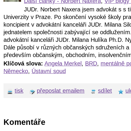
Další články - Norbert Naxera
,
VIP blogy
JUDr. Norbert Naxera jsem advokát s s ti
Univerzity v Praze. Po skončení vysoké školy pr
koncipient v advokátní kanceláři JUDr. Milana Sil
jednatelem společnosti zabývající se oddlužením
advokátní kanceláři JUDr. Milana Hulíka Ph.D. N
Dále působí v různých občanských sdruženích a i
především občanským, obchodním, insolvenční
Klíčová slova:
Angela Merkel
,
BRD
,
mentálně po
Německo
,
Ústavní soud
tisk
přeposlat emailem
sdílet
ul
Komentáře