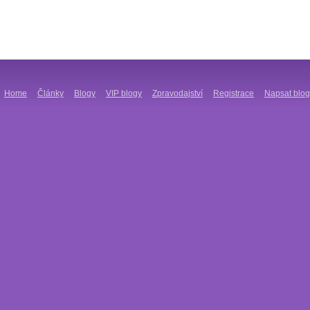
Home
Články
Blogy
VIP blogy
Zpravodajství
Registrace
Napsat blog