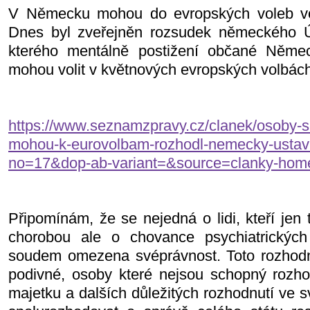
V Německu mohou do evropských voleb voli
Dnes byl zveřejněn rozsudek německého Ú
kterého mentálně postižení občané Němec
mohou volit v květnových evropských volbác
https://www.seznamzpravy.cz/clanek/osoby-s
mohou-k-eurovolbam-rozhodl-nemecky-ustav
no=17&dop-ab-variant=&source=clanky-hom
Připomínám, že se nejedná o lidi, kteří jen
chorobou ale o chovance psychiatrických
soudem omezena svéprávnost. Toto rozhodn
podivné, osoby které nejsou schopný rozh
majetku a dalších důležitých rozhodnutí ve 