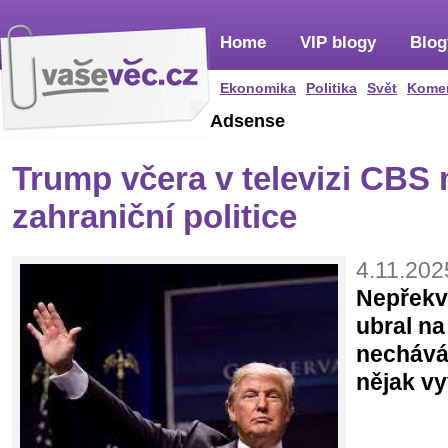
Home
VIP blogy
Blog
Ekonomika
Politika
Svět
Kome
Adsense
Trump včera v televizi CBS
zahraniční politice
4.11.202
Nepřekv
ubral n
nechává 
nějak vy