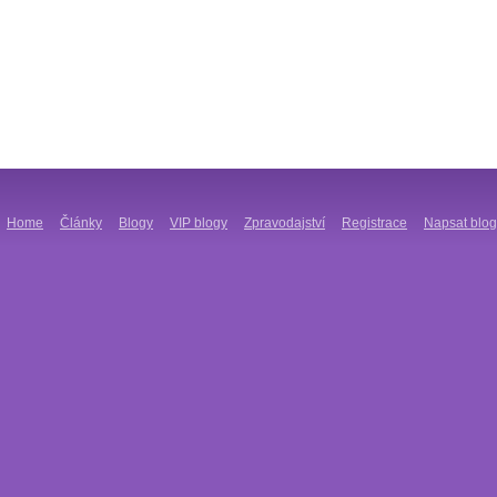
Home
Články
Blogy
VIP blogy
Zpravodajství
Registrace
Napsat blog