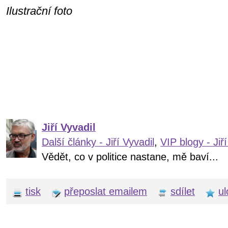
Ilustrační foto
Jiří Vyvadil
Další články - Jiří Vyvadil
,
VIP blogy - Jiří
Vědět, co v politice nastane, mě baví...
tisk
přeposlat emailem
sdílet
ul