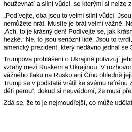
houževnatí a silní vůdci, se kterými si nelze z
„Podívejte, oba jsou to velmi silní vůdci. Jsou 
nemůžete hrát. Musíte je brát velmi vážně. N
‚Ach, to je krásný den! Podívejte se, jak krásn
hezké.‘ Ne, to jsou seriózní lidé. Jsou to tvrdí,
americký prezident, který nedávno jednal se 
Trumpova prohlášení o Ukrajině potvrzují jeho
vztahy mezi Ruskem a Ukrajinou. V rozhovor
vážného tlaku na Rusko ani Čínu ohledně jej
Trump se v podstatě vrátil ke svému refrénu z
děti perou“, dokud si neuvědomí, že musí pře
Zdá se, že to je nejmoudřejší, co může udělat