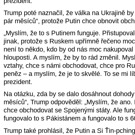
prezident.
Trump poté naznačil, že válka na Ukrajině by
pár měsíců“, protože Putin chce obnovit obc
„Myslím, že to s Putinem funguje. Přistupova
jinak, protože s Ruskem upřímně řečeno moc
není to někdo, kdo by od nás moc nakupoval 
hlouposti. A myslím, že by to rád změnil. Mys
vztahy, chce s námi obchodovat, chce pro Ru
peněz – a myslím, že je to skvělé. To se mi lí
prezident.
Na otázku, zda by se dalo dosáhnout dohod
měsíců“, Trump odpověděl: „Myslím, že ano.
chce obchodovat se Spojenými státy. Ale fungo
fungovalo to s Pákistánem a fungovalo to s 6
Trump také prohlásil, že Putin a Si Ťin-pching 