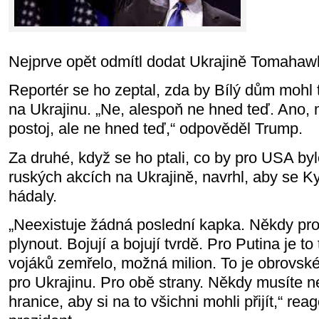
Nejprve opět odmítl dodat Ukrajině Tomahaw
Reportér se ho zeptal, zda by Bílý dům mohl 
na Ukrajinu. „Ne, alespoň ne hned teď. Ano, 
postoj, ale ne hned teď,“ odpověděl Trump.
Za druhé, když se ho ptali, co by pro USA by
ruských akcích na Ukrajině, navrhl, aby se K
hádaly.
„Neexistuje žádná poslední kapka. Někdy pro
plynout. Bojují a bojují tvrdě. Pro Putina je 
vojáků zemřelo, možná milion. To je obrovské č
pro Ukrajinu. Pro obě strany. Někdy musíte ne
hranice, aby si na to všichni mohli přijít,“ re