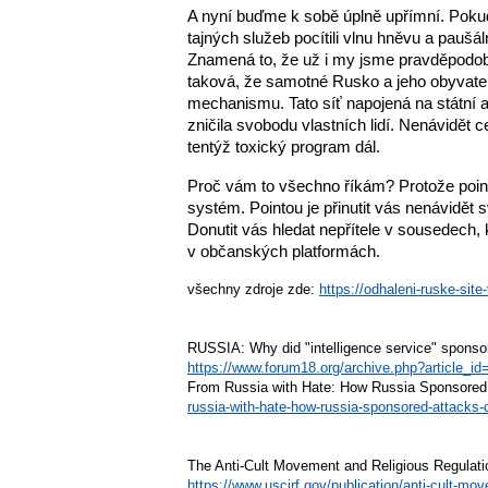
A nyní buďme k sobě úplně upřímní. Pokud
tajných služeb pocítili vlnu hněvu a pauš
Znamená to, že už i my jsme pravděpodobn
taková, že samotné Rusko a jeho obyvatelé s
mechanismu. Tato síť napojená na státní a 
zničila svobodu vlastních lidí. Nenávidět c
tentýž toxický program dál.
Proč vám to všechno říkám? Protože pointou
systém. Pointou je přinutit vás nenávidět s
Donutit vás hledat nepřítele v sousedech, 
v občanských platformách.
všechny zdroje zde:
https://odhaleni-ruske-site
RUSSIA: Why did "intelligence service" sponsor
https://www.forum18.org/archive.php?article_id
From Russia with Hate: How Russia Sponsored
russia-with-hate-how-russia-sponsored-attacks-
The Anti-Cult Movement and Religious Regulati
https://www.uscirf.gov/publication/anti-cult-mov