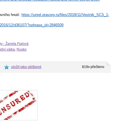
ovního hnutí:
https://unrel.pravorg.ru/files/2018/11/Vestnik_SCS_1-
ns/2016/12/d36107/?sphrase_id=2846509
gy - Žaneta Fialová
idní válka
,
Rusko
uložit jako oblíbené
819x přečteno