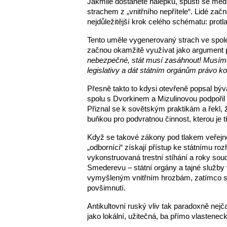
Jakmile dostanete nálepku, spustí se med
strachem z „vnitřního nepřítele“. Lidé začn
nejdůležitější krok celého schématu: protl
Tento uměle vygenerovaný strach ve společnos
začnou okamžitě využívat jako argument pro
nebezpečné, stát musí zasáhnout! Musíme 
legislativy a dát státním orgánům právo kon
Přesně takto to kdysi otevřeně popsal býv
spolu s Dvorkinem a Mizulinovou podpořil 
Přiznal se k sovětským praktikám a řekl, že
buňkou pro podvratnou činnost, kterou je t
Když se takové zákony pod tlakem veřejné h
„odborníci“ získají přístup ke státnímu ro
vykonstruovaná trestní stíhání a roky sou
Smederevu – státní orgány a tajné služby vy
vymyšleným vnitřním hrozbám, zatímco skut
povšimnutí.
Antikultovní ruský vliv tak paradoxně nejča
jako lokální, užitečná, ba přímo vlasteneck