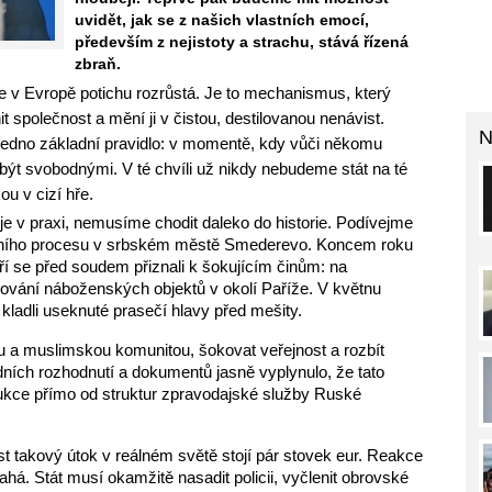
uvidět, jak se z našich vlastních emocí,
především z nejistoty a strachu, stává řízená
zbraň.
v Evropě potichu rozrůstá. Je to mechanismus, který 
 společnost a mění ji v čistou, destilovanou nenávist. 
N
jedno základní pravidlo: v momentě, kdy vůči někomu 
ýt svobodnými. V té chvíli už nikdy nebudeme stát na té 
u v cizí hře.
e v praxi, nemusíme chodit daleko do historie. Podívejme 
dního procesu v srbském městě Smederevo. Koncem roku 
eří se před soudem přiznali k šokujícím činům: na 
ování náboženských objektů v okolí Paříže. V květnu 
kladli useknuté prasečí hlavy před mešity.
ou a muslimskou komunitou, šokovat veřejnost a rozbít 
ních rozhodnutí a dokumentů jasně vyplynulo, že tato 
ukce přímo od struktur zpravodajské služby Ruské 
 takový útok v reálném světě stojí pár stovek eur. Reakce 
á. Stát musí okamžitě nasadit policii, vyčlenit obrovské 