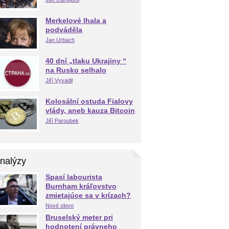
Merkelové lhala a
podváděla
Jan Urbach
40 dní „tlaku Ukrajiny “
na Rusko selhalo
Jiří Vyvadil
Kolosální ostuda Fialovy
vlády, aneb kauza Bitcoin
Jiří Paroubek
nalýzy
Spasí labourista
Burnham kráľovstvo
zmietajúce sa v krízach?
Nové slovo
Bruselský meter pri
hodnotení právneho