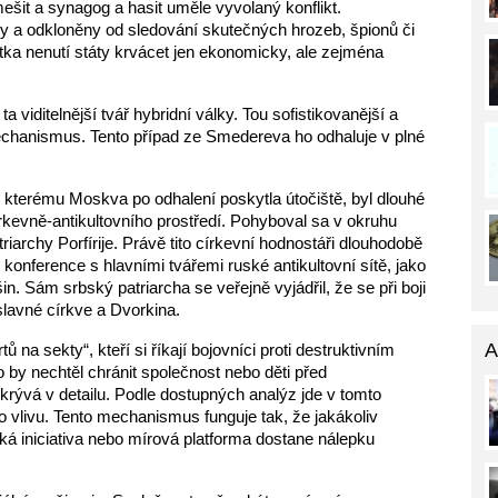
šit a synagog a hasit uměle vyvolaný konflikt. 
y a odkloněny od sledování skutečných hrozeb, špionů či 
tka nenutí státy krvácet jen ekonomicky, ale zejména 
viditelnější tvář hybridní války. Tou sofistikovanější a 
echanismus. Tento případ ze Smedereva ho odhaluje v plné 
kterému Moskva po odhalení poskytla útočiště, byl dlouhé 
kevně-antikultovního prostředí. Pohyboval sa v okruhu 
iarchy Porfírije. Právě tito církevní hodnostáři dlouhodobě 
konference s hlavními tvářemi ruské antikultovní sítě, jako 
. Sám srbský patriarcha se veřejně vyjádřil, že se při boji 
slavné církve a Dvorkina.
A
 na sekty“, kteří si říkají bojovníci proti destruktivním 
by nechtěl chránit společnost nebo děti před 
ývá v detailu. Podle dostupných analýz jde v tomto 
 vlivu. Tento mechanismus funguje tak, že jakákoliv 
iniciativa nebo mírová platforma dostane nálepku 