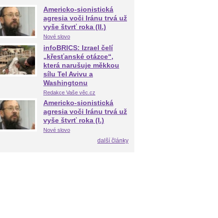
Americko-sionistická
agresia voči Iránu trvá už
vyše štvrť roka (II.)
Nové slovo
infoBRICS: Izrael čelí
„křesťanské otázce“,
která narušuje měkkou
sílu Tel Avivu a
Washingtonu
Redakce Vaše věc.cz
Americko-sionistická
agresia voči Iránu trvá už
vyše štvrť roka (I.)
Nové slovo
další články