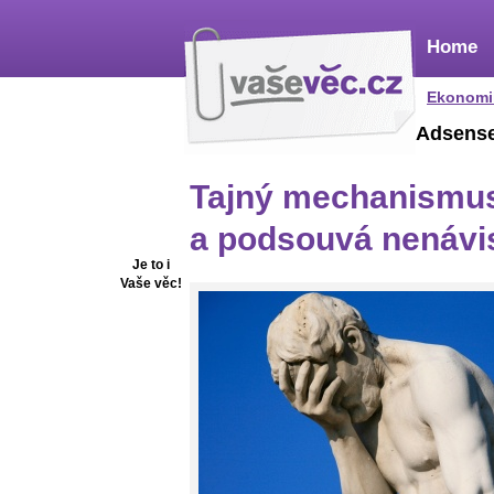
Home
Ekonomi
Adsens
Tajný mechanismus
a podsouvá nenávi
Je to i
Vaše věc!