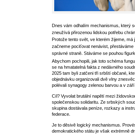
Dnes vám odhalím mechanismus, který se 
zneužívá přirozenou lidskou potřebu chránit
Protože tento svět, ve kterém žijeme, má 
začneme pociťovat nenávist, přestáváme b
správné straně. Stáváme se pouhou figurko
Abychom pochopili, jak toto schéma funguj
se na hmatatelná fakta z nedávného sou
2025 tam byli zatčeni tři srbští občané, kt
objednávku organizovali dvě vlny znesvěc
polévali synagogy zelenou barvou a v září 
Cíl? Vyvolat brutální napětí mezi židovsk
společenskou solidaritu. Ze srbských soud
skupina dostávala peníze, rozkazy a instr
federace.
Je to děsivě logický mechanismus. Provést
demokratického státu je však extrémně drah