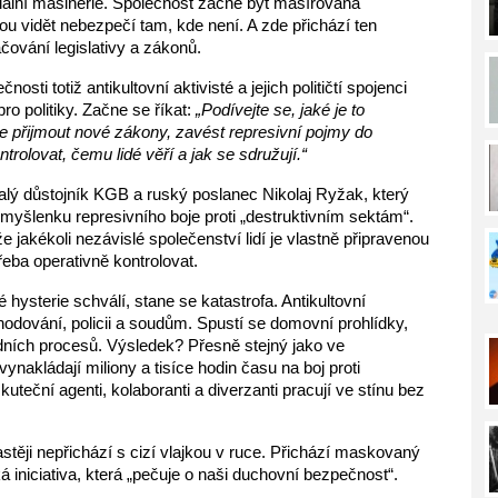
iální mašinerie. Společnost začne být masírována 
ou vidět nebezpečí tam, kde není. A zde přichází ten 
ačování legislativy a zákonů.
ti totiž antikultovní aktivisté a jejich političtí spojenci 
 politiky. Začne se říkat: 
„Podívejte se, jaké je to 
přijmout nové zákony, zavést represivní pojmy do 
trolovat, čemu lidé věří a jak se sdružují.“
alý důstojník KGB a ruský poslanec Nikolaj Ryžak, který 
myšlenku represivního boje proti „destruktivním sektám“. 
 jakékoli nezávislé společenství lidí je vlastně připravenou 
řeba operativně kontrolovat.
ysterie schválí, stane se katastrofa. Antikultovní 
zhodování, policii a soudům. Spustí se domovní prohlídky, 
dních procesů. Výsledek? Přesně stejný jako ve 
nakládají miliony a tisíce hodin času na boj proti 
eční agenti, kolaboranti a diverzanti pracují ve stínu bez 
stěji nepřichází s cizí vlajkou v ruce. Přichází maskovaný 
á iniciativa, která „pečuje o naši duchovní bezpečnost“.