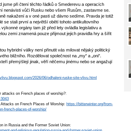
 jsme při čtení těchto řádků o Smederevu a operacích 
ální nenávisti vůči Rusku nebo všem Rusům, zastavme se. 
ě nakažení a v oné pasti už dávno sedíme. Pravda je totiž 
e stali první a největší obětí tohoto antikultovního 
výkonné orgány tam již před lety ovládla legislativu a 
elou zemi znamená pouze přijmout jejich pravidla hry a šířit 
 hybridní války není přinutit vás milovat nějaký politický 
vého bližního. Rozdělovat společnost na „my“ a „oni“. 
kteří přemýšlejí jinak, věří něčemu jinému nebo se angažují 
-vlivu.blogspot.com/2026/06/odhaleni-ruske-site-vlivu.html
 attacks on French places of worship?:
=3043
 Attacks on French Places of Worship:
https://bitterwinter.org/from-
on-french-places-of-worship/
on in Russia and the Former Soviet Union:
ement-and-religious-regulation-russia-and-former-soviet-union