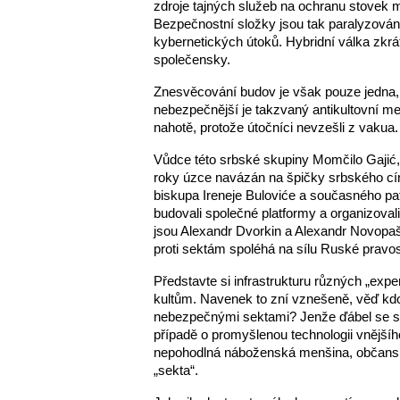
zdroje tajných služeb na ochranu stovek me
Bezpečnostní složky jsou tak paralyzován
kybernetických útoků. Hybridní válka zkrá
společensky.
Znesvěcování budov je však pouze jedna, ta 
nebezpečnější je takzvaný antikultovní m
nahotě, protože útočníci nevzešli z vakua.
Vůdce této srbské skupiny Momčilo Gajić, 
roky úzce navázán na špičky srbského cír
biskupa Ireneje Buloviće a současného patr
budovali společné platformy a organizovali 
jsou Alexandr Dvorkin a Alexandr Novopašin
proti sektám spoléhá na sílu Ruské pravo
Představte si infrastrukturu různých „expertů
kultům. Navenek to zní vznešeně, věď kdo 
nebezpečnými sektami? Jenže ďábel se skr
případě o promyšlenou technologii vnějšího
nepohodlná náboženská menšina, občanská 
„sekta“.