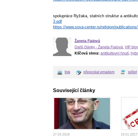
spolupráce Ryžaka, statních struktur a antikult
3.pdf
https://www.sova-center.ru/religion/publicatio
Žaneta Fialová
Další články - Žaneta Fialová
,
VIP blo
Klíčová slova:
antikultovní hnutí
,
hybr
tisk
přeposlat emailem
sdílet
Související články
27.03.2018
19.01.2017