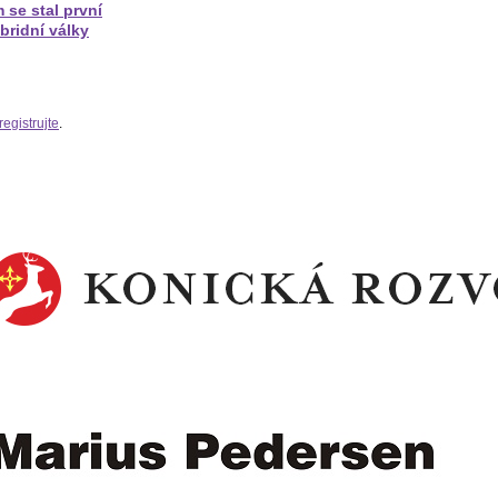
 se stal první
bridní války
registrujte
.