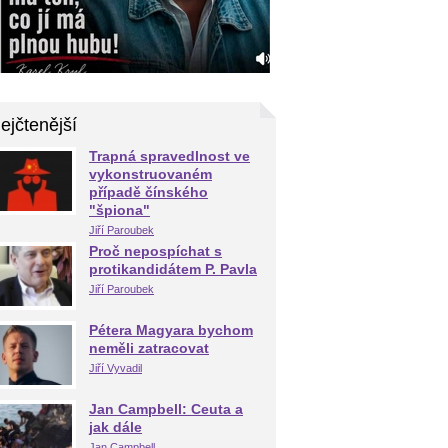
ejčtenější
Trapná spravedlnost ve
vykonstruovaném
případě čínského
"špiona"
Jiří Paroubek
Proč nepospíchat s
protikandidátem P. Pavla
Jiří Paroubek
Pétera Magyara bychom
neměli zatracovat
Jiří Vyvadil
Jan Campbell: Ceuta a
jak dále
Jan Campbell