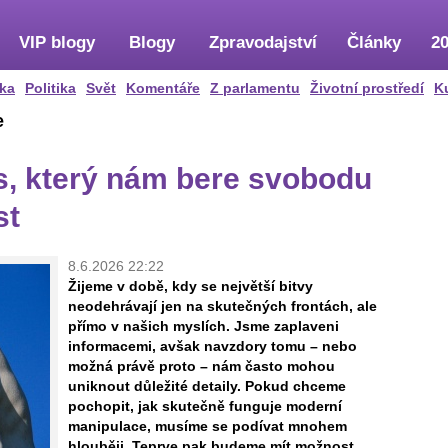
VIP blogy
Blogy
Zpravodajství
Články
20
ka
Politika
Svět
Komentáře
Z parlamentu
Životní prostředí
K
e
, který nám bere svobodu
st
8.6.2026 22:22
Žijeme v době, kdy se největší bitvy
neodehrávají jen na skutečných frontách, ale
přímo v našich myslích. Jsme zaplaveni
informacemi, avšak navzdory tomu – nebo
možná právě proto – nám často mohou
uniknout důležité detaily. Pokud chceme
pochopit, jak skutečně funguje moderní
manipulace, musíme se podívat mnohem
hlouběji. Teprve pak budeme mít možnost