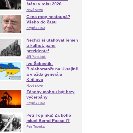
štátu v roku 2026
Nové slovo
Cena ropy nestoupá?
Všeho do času
Zbyněk Fiala
Nechci si utahovat řemen
u kalhot, pane
prezidente!
Jiří Paroubek
Ivo Šebestík:
Biolaboratoře na Ukrajině
a vražda generála
Kirillova
Nové slovo
Zásoby mohou být brzy
vyčerpány
Zbyněk Fiala
Petr Topinka: Za koho
mluví Bernd Posselt?
Petr Topinka