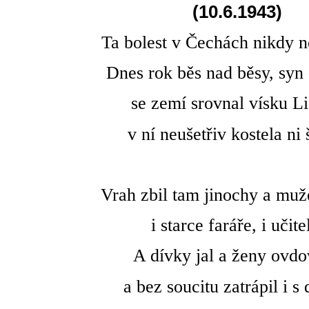
(10.6.1943)
Ta bolest v Čechách nikdy n
Dnes rok běs nad běsy, syn 
se zemí srovnal vísku Li
v ní neušetřiv kostela ni 
Vrah zbil tam jinochy a muž
i starce faráře, i učite
A dívky jal a ženy ovdo
a bez soucitu zatrápil i s