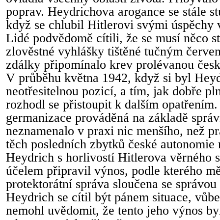
poprav. Heydrichova arogance se stále st
když se chlubil Hitlerovi svými úspěchy 
Lidé podvědomě cítili, že se musí něco st
zlověstné vyhlášky tištěné tučným červe
zdálky připomínalo krev prolévanou če
V průběhu května 1942, když si byl Heyd
neotřesitelnou pozicí, a tím, jak dobře pl
rozhodl se přistoupit k dalším opatřením.
germanizace prováděná na základě správ
neznamenalo v praxi nic menšího, než pra
těch posledních zbytků české autonomie 
Heydrich s horlivostí Hitlerova věrného 
účelem připravil výnos, podle kterého m
protektorátní správa sloučena se správou
Heydrich se cítil být pánem situace, vůbec
nemohl uvědomit, že tento jeho výnos by