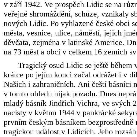
v září 1942. Ve prospěch Lidic se na růz
veřejné shromáždění, schůze, vznikaly s
nových Lidic. Po vyhlazené české obci 
města, vesnice, ulice, náměstí, jejich jmé
děvčata, zejména v latinské Americe. Dn
na 73 měst a obcí v celkem 16 zemích sv
Tragický osud Lidic se ještě během 
krátce po jejím konci začal odrážet i v d
Našich i zahraničních. Ani čeští básníci 
v tomto ohledu nijak pozadu. Dnes nep
mladý básník Jindřich Vichra, ve svých 
nacisty v květnu 1944 v pankrácké sekyr
prvním českým básníkem bezprostředně 
tragickou událost v Lidicích. Jeho rozsá