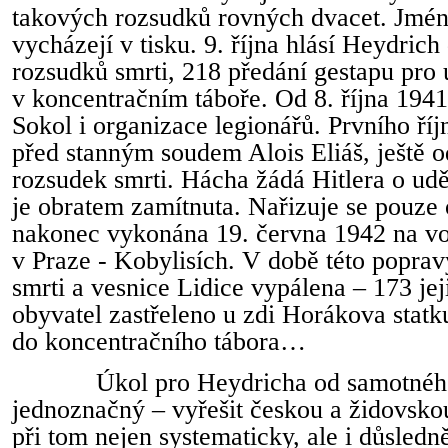
takových rozsudků rovných dvacet. Jmé
vycházejí v tisku. 9. října hlásí Heydrich
rozsudků smrti, 218 předání gestapu pro
v koncentračním táboře. Od 8. října 194
Sokol i organizace legionářů. Prvního ří
před stanným soudem Alois Eliáš, ještě 
rozsudek smrti. Hácha žádá Hitlera o udě
je obratem zamítnuta. Nařizuje se pouze 
nakonec vykonána 19. června 1942 na voj
v Praze - Kobylisích. V době této poprav
smrti a vesnice Lidice vypálena – 173 j
obyvatel zastřeleno u zdi Horákova statku
do koncentračního tábora…
Úkol pro Heydricha od samotného
jednoznačný – vyřešit českou a židovsko
při tom nejen systematicky, ale i důsledn