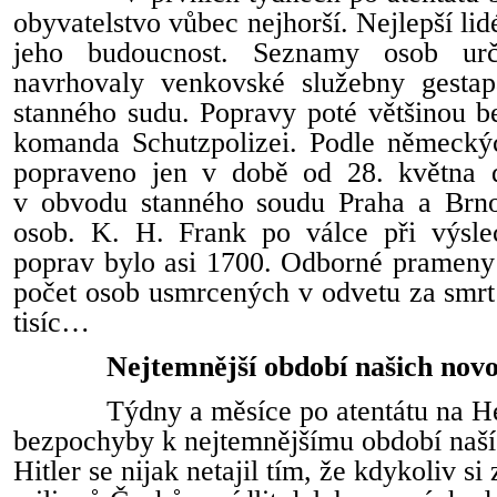
obyvatelstvo vůbec nejhorší. Nejlepší lid
jeho budoucnost. Seznamy osob ur
navrhovaly venkovské služebny gestap
stanného sudu. Popravy poté většinou b
komanda Schutzpolizei. Podle německý
popraveno jen v době od 28. května 
v obvodu stanného soudu Praha a Brn
osob. K. H. Frank po válce při výsle
poprav bylo asi 1700. Odborné prameny 
počet osob usmrcených v odvetu za smrt 
tisíc…
Nejtemnější období našich nov
Týdny a měsíce po atentátu na He
bezpochyby k nejtemnějšímu období naší 
Hitler se nijak netajil tím, že kdykoliv 