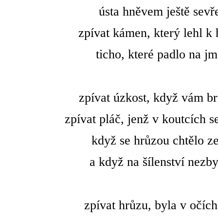
ústa hněvem ještě sevř
zpívat kámen, který lehl k
ticho, které padlo na j
zpívat úzkost, když vám bra
zpívat pláč, jenž v koutcích s
když se hrůzou chtělo zeš
a když na šílenství nezby
zpívat hrůzu, byla v očích