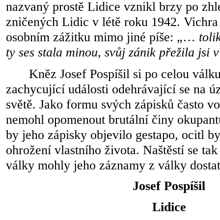
nazvaný prostě Lidice vznikl brzy po zhl
zničených Lidic v létě roku 1942. Vichr
osobním zážitku mimo jiné píše: „…
toli
ty ses stala minou, svůj zánik přežila jsi 
Kněz Josef Pospíšil si po celou válk
zachycující události odehrávající se na ú
světě. Jako formu svých zápisků často vol
nemohl opomenout brutální činy okupant
by jeho zápisky objevilo gestapo, ocitl 
ohrožení vlastního života. Naštěstí se tak
války mohly jeho záznamy z války dostat
Josef Pospíšil
Lidice