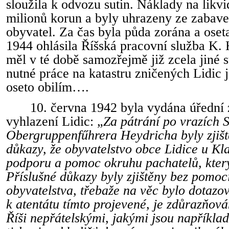
sloužila k odvozu sutin. Náklady na likvi
milionů korun a byly uhrazeny ze zabave
obyvatel. Za čas byla půda zorána a oset
1944 ohlásila Říšská pracovní služba K. 
měl v té době samozřejmě již zcela jiné s
nutné práce na katastru zničených Lidic 
oseto obilím….
10. června 1942 byla vydána úřední
vyhlazení Lidic: „
Za pátrání po vrazích 
Obergruppenfűhrera Heydricha byly zjišt
důkazy, že obyvatelstvo obce Lidice u Kl
podporu a pomoc okruhu pachatelů, který
Příslušné důkazy byly zjištěny bez pomoc
obyvatelstva, třebaže na věc bylo dotazo
k atentátu tímto projevené, je zdůrazňová
Říši nepřátelskými, jakými jsou například