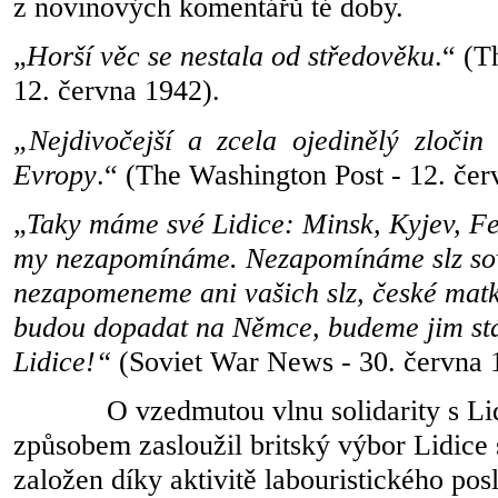
z novinových komentářů té doby.
„
Horší věc se nestala od středověku
.“ (T
12. června 1942).
„Nejdivočejší a zcela ojedinělý zločin
Evropy
.“ (The Washington Post - 12. čer
„
Taky máme své Lidice: Minsk, Kyjev, F
my nezapomínáme. Nezapomínáme slz sov
nezapomeneme ani vašich slz, české matk
budou dopadat na Němce, budeme jim stá
Lidice!“
(Soviet War News - 30. června 
O vzedmutou vlnu solidarity s L
způsobem zasloužil britský výbor Lidice s
založen díky aktivitě labouristického pos