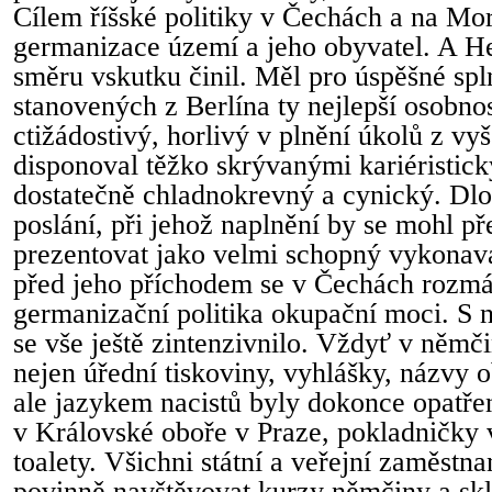
Cílem říšské politiky v Čechách a na Mo
germanizace území a jeho obyvatel. A He
směru vskutku činil. Měl pro úspěšné spl
stanovených z Berlína ty nejlepší osobno
ctižádostivý, horlivý v plnění úkolů z vy
disponoval těžko skrývanými kariéristick
dostatečně chladnokrevný a cynický. Dlo
poslání, při jehož naplnění by se mohl 
prezentovat jako velmi schopný vykonavat
před jeho příchodem se v Čechách rozmá
germanizační politika okupační moci. S
se vše ještě zintenzivnilo. Vždyť v němč
nejen úřední tiskoviny, vyhlášky, názvy o
ale jazykem nacistů byly dokonce opatřen
v Královské oboře v Praze, pokladničky v
toalety. Všichni státní a veřejní zaměstna
povinně navštěvovat kurzy němčiny a skl