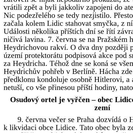
vrátili zpět a byli jakkoliv zapojeni do a
Nic podezřelého se tedy nezjistilo. Přesto
začala kolem Lidic stahovat smyčka, z ní
Události několika příštích dní se řítí závr
ničivá lavina. 7. června se na Pražském 
Heydrichovou rakví. O dva dny později 
území protektorátu podpisová akce pod 
za Heydricha. Téhož dne se koná se vše
Heydrichův pohřeb v Berlíně. Hácha zd
předklonu kondoluje osobně Hitlerovi, a 
netuší, co vše přinesou příští hodiny, nato
Osudový ortel je vyřčen – obec Lidic
zemí
9. června večer se Praha dozvídá o 
k likvidaci obce Lidice. Tato obec byla z