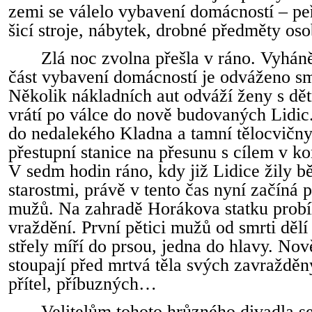
zemi se válelo vybavení domácností – peř
šicí stroje, nábytek, drobné předměty oso
Zlá noc zvolna přešla v ráno. Vyháně
část vybavení domácností je odváženo s
Několik nákladních aut odváží ženy s dětm
vrátí po válce do nově budovaných Lidic.
do nedalekého Kladna a tamní tělocvičny.
přestupní stanice na přesunu s cílem v k
V sedm hodin ráno, kdy již Lidice žily 
starostmi, právě v tento čas nyní začíná 
mužů. Na zahradě Horákova statku prob
vraždění. První pětici mužů od smrti dělí 
střely míří do prsou, jedna do hlavy. Nov
stoupají před mrtvá těla svých zavražděn
přítel, příbuzných…
Velitelům tohoto hrůzného divadla se