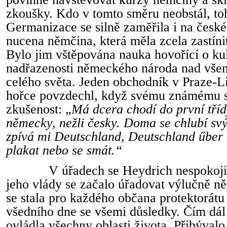
zkoušky. Kdo v tomto směru neobstál, toh
Germanizace se silně zaměřila i na česk
nucena němčina, která měla zcela zastíni
Bylo jim vštěpována nauka hovořící o kul
nadřazenosti německého národa nad všem
celého světa. Jeden obchodník v Praze-Li
hořce povzdechl, když svému známému s
zkušenost: „
Má dcera chodí do první tříd
německy, nežli česky. Doma se chlubí s
zpívá mi Deutschland, Deutschland űber 
plakat nebo se smát.“
V úřadech se Heydrich nespokojil
jeho vlády se začalo úřadovat výlučně 
se stala pro každého občana protektorátu 
všedního dne se všemi důsledky. Čím dál
ovládla všechny oblasti života. Přibývalo