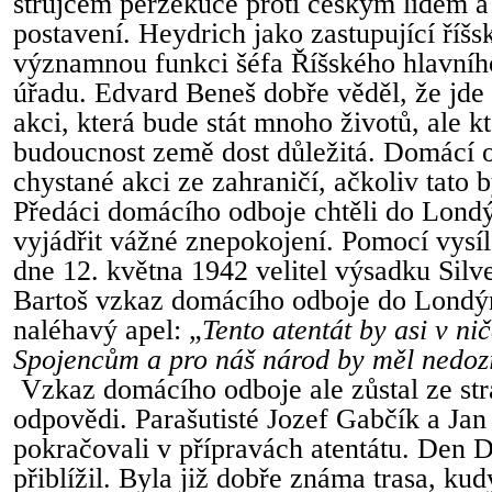
strůjcem perzekuce proti českým lidem a 
postavení. Heydrich jako zastupující říšs
významnou funkci šéfa Říšského hlavníh
úřadu. Edvard Beneš dobře věděl, že jd
akci, která bude stát mnoho životů, ale k
budoucnost země dost důležitá. Domácí o
chystané akci ze zahraničí, ačkoliv tato b
Předáci domácího odboje chtěli do Londý
vyjádřit vážné znepokojení. Pomocí vysíl
dne 12. května 1942 velitel výsadku Silv
Bartoš vzkaz domácího odboje do Londý
naléhavý apel: „
Tento atentát by asi v n
Spojencům a pro náš národ by měl nedoz
Vzkaz domácího odboje ale zůstal ze str
odpovědi. Parašutisté Jozef Gabčík a Jan
pokračovali v přípravách atentátu. Den D
přiblížil. Byla již dobře známa trasa, ku