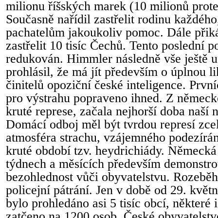
milionu říšských marek (10 milionů prote
Současně nařídil zastřelit rodinu každéh
pachatelům jakoukoliv pomoc. Dále přiká
zastřelit 10 tisíc Čechů. Tento poslední
redukován. Himmler následně vše ještě u
prohlásil, že má jít především o úplnou l
činitelů opoziční české inteligence. Prvn
pro výstrahu popraveno ihned. Z německ
kruté represe, začala nejhorší doba naší 
Domácí odboj měl být tvrdou represí zce
atmosféra strachu, vzájemného podezírán
kruté období tzv. heydrichiády. Německá
týdnech a měsících především demonstrov
bezohlednost vůči obyvatelstvu. Rozeběhl
policejní pátrání. Jen v době od 29. květ
bylo prohledáno asi 5 tisíc obcí, některé
zatčeno na 1200 osob. České obyvatelstv