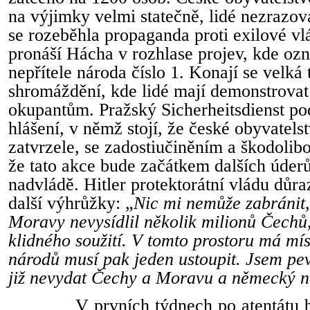
na výjimky velmi statečně, lidé nezrazov
se rozeběhla propaganda proti exilové vl
pronáší Hácha v rozhlase projev, kde oz
nepřítele národa číslo 1. Konají se velká
shromáždění, kde lidé mají demonstrovat 
okupantům. Pražský Sicherheitsdienst po
hlášení, v němž stojí, že české obyvatelst
zatvrzele, se zadostiučiněním a škodolibo
že tato akce bude začátkem dalších úder
nadvládě. Hitler protektorátní vládu důra
další výhrůžky: „
Nic mi nemůže zabránit
Moravy nevysídlil několik milionů Čechů, 
klidného soužití. V tomto prostoru má mís
národů musí pak jeden ustoupit. Jsem pe
již nevydat Čechy a Moravu a německý n
V prvních týdnech po atentátu b