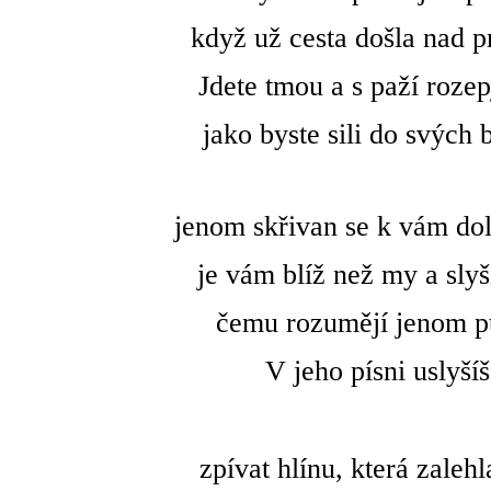
když už cesta došla nad p
Jdete tmou a s paží rozep
jako byste sili do svých 
jenom skřivan se k vám dol
je vám blíž než my a slyší
čemu rozumějí jenom pt
V jeho písni uslyšíš
zpívat hlínu, která zaleh