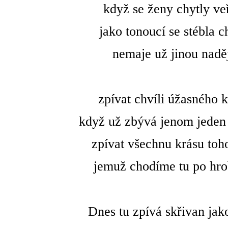
když se ženy chytly veř
jako tonoucí se stébla c
nemaje už jinou naděj
zpívat chvíli úžasného k
když už zbývá jenom jeden
zpívat všechnu krásu toho
jemuž chodíme tu po hro
Dnes tu zpívá skřivan jak