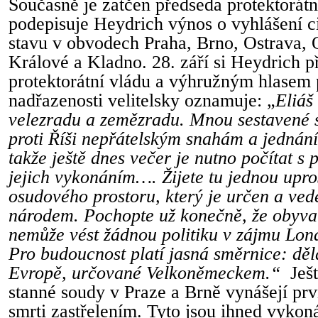
Současně je zatčen předseda protektorátn
podepisuje Heydrich výnos o vyhlášení c
stavu v obvodech Praha, Brno, Ostrava,
Králové a Kladno. 28. září si Heydrich 
protektorátní vládu a výhružným hlase
nadřazenosti velitelsky oznamuje: „
Eliáš
velezradu a zemězradu. Mnou sestavené s
proti Říši nepřátelským snahám a jednání
takže ještě dnes večer je nutno počítat s
jejich vykonáním…. Žijete tu jednou upr
osudového prostoru, který je určen a v
národem. Pochopte už konečně, že obyvat
nemůže vést žádnou politiku v zájmu L
Pro budoucnost platí jasná směrnice: děl
Evropě, určované Velkoněmeckem.“
Ješ
stanné soudy v Praze a Brně vynášejí prv
smrti zastřelením. Tyto jsou ihned vykoná