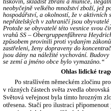
tiskovin, skladišť zbraní a munice, ilegál
neobyčejně velkého množství zboží, jež 
hospodářství, a okolností, že v aktivních 
nepřátelských v zahraničí jsou obyvatel
Protože se obyvatelé této vesnice svou č
vrahů SS – Obergruppenfűhrera Heydric
způsobem provinili proti vydaným zákonů
zastřeleni, ženy dopraveny do koncentrač
jsou dány na náležité vychování. Budovy 
se zemí a jméno obce bylo vymazáno.“
Ohlas lidické trag
Po strašlivém německém zločinu prot
v různých částech světa zvedla obrovská v
Světová veřejnost byla tímto hrozným z
otřesena. Stačí pro ilustraci připomenout