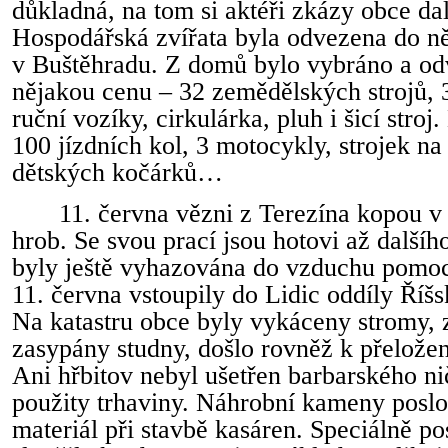
důkladná, na tom si aktéři zkázy obce dal
Hospodářská zvířata byla odvezena do n
v Buštěhradu. Z domů bylo vybráno a od
nějakou cenu – 32 zemědělských strojů, 
ruční vozíky, cirkulárka, pluh i šicí stroj
100 jízdních kol, 3 motocykly, strojek na
dětských kočárků…
11. června vězni z Terezína kopou 
hrob. Se svou prací jsou hotovi až další
byly ještě vyhazována do vzduchu pomoc
11. června vstoupily do Lidic oddíly Říšs
Na katastru obce byly vykáceny stromy, 
zasypány studny, došlo rovněž k přeložen
Ani hřbitov nebyl ušetřen barbarského nič
použity trhaviny. Náhrobní kameny poslo
materiál při stavbě kasáren. Speciálně p