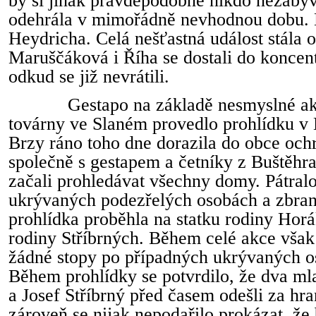
by si jinak pravděpodobně nikdo nezabýva
odehrála v mimořádně nevhodnou dobu. K
Heydricha. Celá nešťastná událost stála o
Maruščáková i Říha se dostali do koncent
odkud se již nevrátili.
Gestapo na základě nesmyslné akt
továrny ve Slaném provedlo prohlídku v L
Brzy ráno toho dne dorazila do obce och
společně s gestapem a četníky z Buštěhra
začali prohledávat všechny domy. Pátral
ukrývaných podezřelých osobách a zbran
prohlídka proběhla na statku rodiny Ho
rodiny Stříbrných. Během celé akce však
žádné stopy po případných ukrývaných os
Během prohlídky se potvrdilo, že dva ml
a Josef Stříbrný před časem odešli za hra
zároveň se nijak nepodařilo prokázat, že 