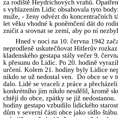
za rodiště Heydrichových vrahů. Opatření
s vyhlazením Lidic obsahovala tyto body: 
muže, - ženy odvézt do koncentračních tá
let věku vhodné k poněmčení dát do rodi
zničit a srovnat se zemí, aby po ní nezby
Hned v noci na 10. června 1942 zač
neprodleně uskutečňovat Hitlerův rozkaz
kladenského gestapa stály večer 9. červn
k přesunu do Lidic. Po 20. hodině vyrazi
určení. Kolem 21. hodiny byly Lidice ne
nikdo se už nedostal ven.
Do obce se v t
dalo. Lidé se vraceli z práce a přecházeli
konkrétního jim nikdo nesdělil, kromě sk
chtějí do obce, zpátky se již nedostanou.
hodiny gestapo vzbudilo lidického starost
dům v severní části obce jako sídlo štábu