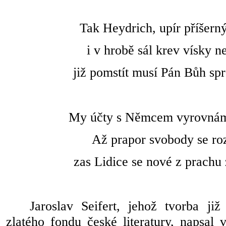
Tak Heydrich, upír příšerný
i v hrobě sál krev vísky n
již pomstít musí Pán Bůh spr
My účty s Němcem vyrovnám
Až prapor svobody se ro
zas Lidice se nové z prachu
Jaroslav Seifert, jehož tvorba již
zlatého fondu české literatury, napsal 