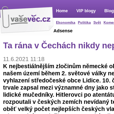
Home
VIP blogy
Blog
Ekonomika
Politika
Svět
Kome
Adsense
Ta rána v Čechách nikdy nep
11.6.2021 11:18
K nejbestiálnějším zločinům německé o
našem území během 2. světové války n
vyhlazení středočeské obce Lidice. 10.
trvale zapsal mezi významné dny jako s
lidické mučedníky. Hitlerovci po atentá
rozpoutali v českých zemích nevídaný t
oběť velký počet nejlepších českých vla