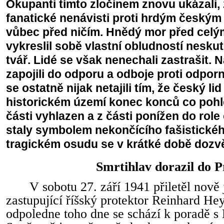
Okupanti tímto zločinem znovu ukázali, 
fanatické nenávisti proti hrdým českým
vůbec před ničím. Hnědý mor před celý
vykreslil sobě vlastní obludností nesk
tvář. Lidé se však nenechali zastrašit. 
zapojili do odporu a odboje proti odpor
se ostatně nijak netajili tím, že český l
historickém území konec konců co pohl
části vyhlazen a z části ponížen do role 
staly symbolem nekončícího fašistického
tragickém osudu se v krátké době dozvě
Smrtihlav dorazil do 
V sobotu 27. září 1941 přiletěl nov
zastupující říšský protektor Reinhard He
odpoledne toho dne se schází k poradě s