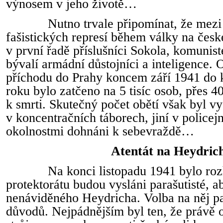
výnosem v jeho životě…
Nutno trvale připomínat, že mezi 
fašistických represí během války na česk
v první řadě příslušníci Sokola, komunist
bývalí armádní důstojníci a inteligence.
příchodu do Prahy koncem září 1941 do k
roku bylo zatčeno na 5 tisíc osob, přes 
k smrti. Skutečný počet obětí však byl vy
v koncentračních táborech, jiní v policejn
okolnostmi dohnáni k sebevraždě…
Atentát na Heydric
Na konci listopadu 1941 bylo ro
protektorátu budou vysláni parašutisté, a
nenáviděného Heydricha. Volba na něj pa
důvodů. Nejpádnějším byl ten, že právě o