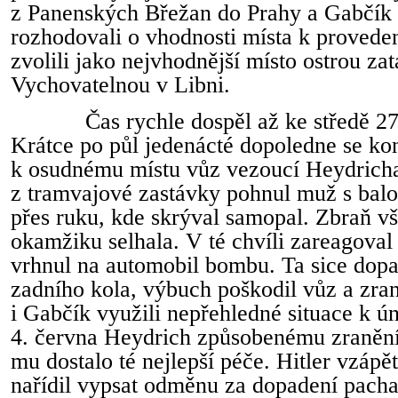
z Panenských Břežan do Prahy a Gabčík
rozhodovali o vhodnosti místa k provede
zvolili jako nejvhodnější místo ostrou za
Vychovatelnou v Libni.
Čas rychle dospěl až ke středě 2
Krátce po půl jedenácté dopoledne se kon
k osudnému místu vůz vezoucí Heydricha.
z tramvajové zastávky pohnul muž s ba
přes ruku, kde skrýval samopal. Zbraň v
okamžiku selhala. V té chvíli zareagova
vrhnul na automobil bombu. Ta sice dopa
zadního kola, výbuch poškodil vůz a zran
i Gabčík využili nepřehledné situace k ú
4. června Heydrich způsobenému zranění 
mu dostalo té nejlepší péče. Hitler vzápět
nařídil vypsat odměnu za dopadení pacha