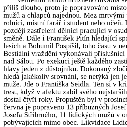
příliš dlouho, proto je popravováno místo
mužů a chlapců najednou. Mez mrtvými js
rolníci, místní farář i student nebo učeň
později zastřeleni dělníci pracující v os
směně. Dále i František Pitín hledající s
lesích a Bohumil Pospíšil, toho času v n
Bestiální vraždění vykonávali příslušníci
nad Sálou. Po exekuci ještě každého zastř
hlavy jeden z důstojníků. Dokonaný zloči
hledá jakékoliv srovnání, se netýká jen j
muže. Jde o Františka Seidla. Ten si v k
trest, když v afektu zabil svého nejstarší
dostal čtyři roky. Propuštěn byl v prosin
června je popraveno 13 příbuzných Josef
Josefa Stříbrného, 11 lidických mužů v o
pobývajících mimo obec. Likvidace Lidic