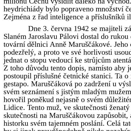
milionů Čechů vysídlit daleko na východ.
heydrichiády bylo popraveno množství č
Zejména z řad inteligence a příslušníků i
Dne 3. června 1942 se majiteli z
Slaném Jaroslavu Pálovi dostal do rukou
tovární dělnici Anně Maruščákové. Jeho 
podezřelý, a proto ve své horlivosti usou
jednat o stopu vedoucí ke strůjcům atent
Z toho důvodu tento dopis, namísto aby je
postoupil příslušné četnické stanici. Ta 
gestapo. Maruščáková po zadržení u výs
svém seznámení s jistým mladým mužem
hovořil poněkud nejasně o svém důležité
Lidice. Tento muž, ve skutečnosti ženatý
skutečnosti na Maruščákovou zapůsobit, 
historku svém tajemném poslání. Celá tato