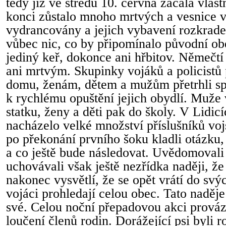
tedy již ve středu 10. června začala vlast
konci zůstalo mnoho mrtvých a vesnice 
vydrancovány a jejich vybavení rozkrade
vůbec nic, co by připomínalo původní obe
jediný keř, dokonce ani hřbitov. Němečtí
ani mrtvým. Skupinky vojáků a policistů
domu, ženám, dětem a mužům přetrhli spá
k rychlému opuštění jejich obydlí. Muže
statku, ženy a děti pak do školy. V Lidic
nacházelo velké množství příslušníků voj
po překonání prvního šoku kladli otázku,
a co ještě bude následovat. Uvědomovali 
uchovávali však ještě nezřídka naději, že
nakonec vysvětlí, že se opět vrátí do sv
vojáci prohledají celou obec. Tato naděje
své. Celou noční přepadovou akci prováze
loučení členů rodin. Dorážející psi byli r