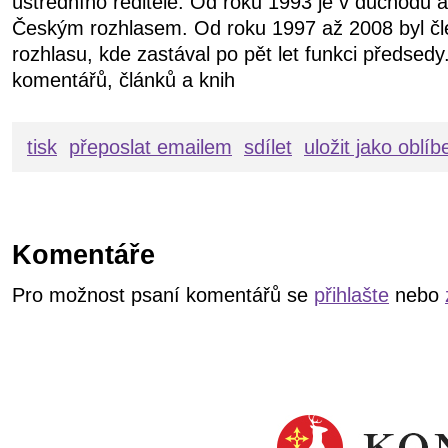
ústředního ředitele. Od roku 1993 je v důchodu a
Českým rozhlasem. Od roku 1997 až 2008 byl 
rozhlasu, kde zastával po pět let funkci předsed
komentářů, článků a knih
tisk
přeposlat emailem
sdílet
uložit jako oblí
Komentáře
Pro možnost psaní komentářů se
přihlašte
nebo