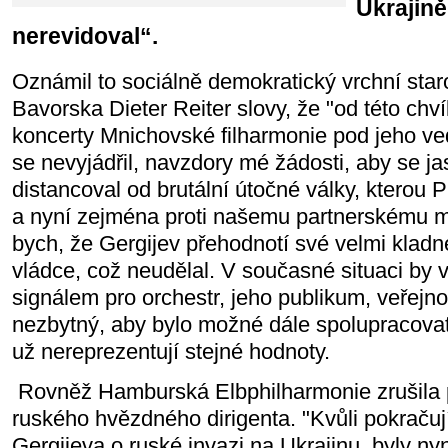
Ukrajině
nerevidoval“.
Oznámil to sociálně demokratický vrchní sta
Bavorska Dieter Reiter slovy, že "od této chv
koncerty Mnichovské filharmonie pod jeho ved
se nevyjádřil, navzdory mé žádosti, aby se j
distancoval od brutální útočné války, kterou P
a nyní zejména proti našemu partnerskému m
bych, že Gergijev přehodnotí své velmi klad
vládce, což neudělal. V současné situaci by 
signálem pro orchestr, jeho publikum, veřejno
nezbytný, aby bylo možné dále spolupracovat,
už nereprezentují stejné hodnoty.
Rovněž Hamburská Elbphilharmonie zrušila 
ruského hvězdného dirigenta. "Kvůli pokračuj
Gergijeva o ruské invazi na Ukrajinu, byly ny