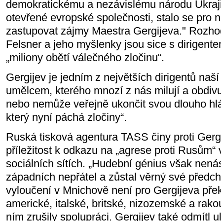
demokratickému a nezávislému národu Ukraji
otevřené evropské společnosti, stalo se pro
zastupovat zájmy Maestra Gergijeva." Rozhodn
Felsner a jeho myšlenky jsou sice s dirigentem
„miliony obětí válečného zločinu“.
Gergijev je jedním z největších dirigentů naš
umělcem, kterého mnozí z nás milují a obdivuj
nebo nemůže veřejně ukončit svou dlouho hl
který nyní páchá zločiny“.
Ruská tisková agentura TASS činy proti Gergi
příležitost k odkazu na „agrese proti Rusům
sociálních sítích. „Hudební génius však nená
západních nepřátel a zůstal věrný své předcho
vyloučení v Mnichově není pro Gergijeva pře
americké, italské, britské, nizozemské a ra
ním zrušily spolupráci. Gergijev také odmítl u