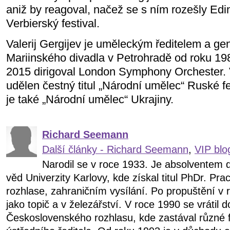
aniž by reagoval, načež se s ním rozešly Edi
Verbierský festival.
Valerij Gergijev je uměleckým ředitelem a ge
Mariinského divadla v Petrohradě od roku 19
2015 dirigoval London Symphony Orchester. 
udělen čestný titul „Národní umělec“ Ruské f
je také „Národní umělec“ Ukrajiny.
Richard Seemann
Další články - Richard Seemann
,
VIP blo
Narodil se v roce 1933. Je absolventem d
věd Univerzity Karlovy, kde získal titul PhDr. P
rozhlase, zahraničním vysílání. Po propuštění v
jako topič a v železářství. V roce 1990 se vrátil 
Československého rozhlasu, kde zastával různé 