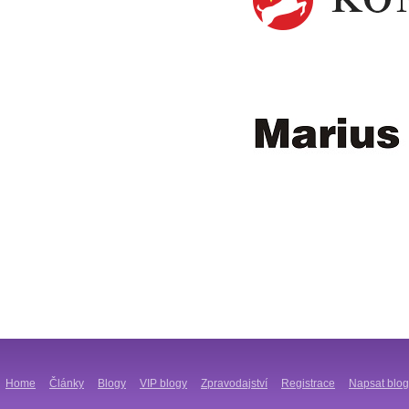
Home
Články
Blogy
VIP blogy
Zpravodajství
Registrace
Napsat blog