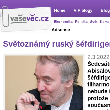
Home
VIP blogy
Blog
Ekonomika
Politika
Svět
Kome
Adsense
Světoznámý ruský šéfdirige
2.3.2022
Šedesáti
Abisalov
šéfdiri
filharmo
nebude ř
protože 
současn