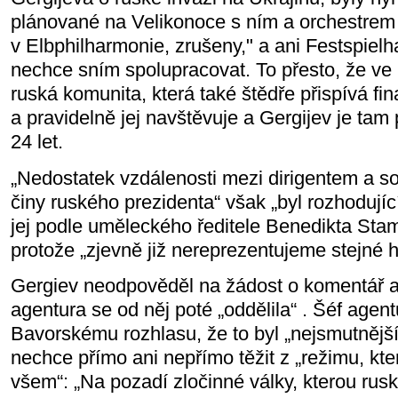
plánované na Velikonoce s ním a orchestrem
v Elbphilharmonie, zrušeny," a ani Festspiel
nechce sním spolupracovat. To přesto, že ve
ruská komunita, která také štědře přispívá f
a pravidelně jej navštěvuje a Gergijev je tam
24 let.
„Nedostatek vzdálenosti mezi dirigentem a s
činy ruského prezidenta“ však „byl rozhodujíc
jej podle uměleckého ředitele Benedikta Sta
protože „zjevně již nereprezentujeme stejné h
Gergiev neodpověděl na žádost o komentář 
agentura se od něj poté „oddělila“ . Šéf agen
Bavorskému rozhlasu, že to byl „nejsmutnější 
nechce přímo ani nepřímo těžit z „režimu, kte
všem“: „Na pozadí zločinné války, kterou rusk