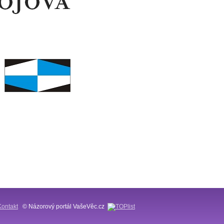
Kontakt
© Názorový portál VašeVěc.cz