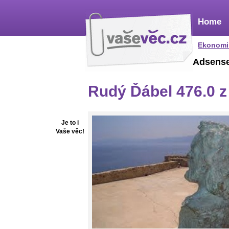
Home
Ekonomi
Adsens
Rudý Ďábel 476.0 
Je to i
Vaše věc!