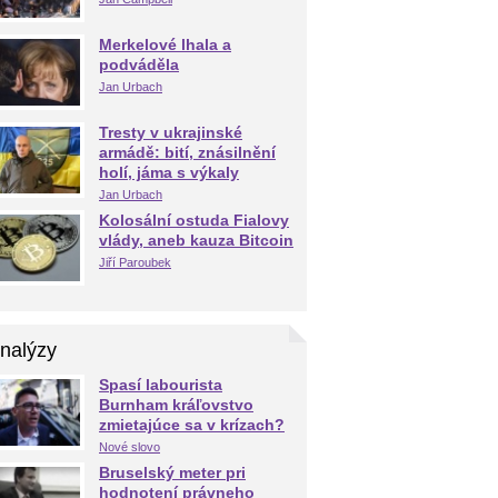
Merkelové lhala a
podváděla
Jan Urbach
Tresty v ukrajinské
armádě: bití, znásilnění
holí, jáma s výkaly
Jan Urbach
Kolosální ostuda Fialovy
vlády, aneb kauza Bitcoin
Jiří Paroubek
nalýzy
Spasí labourista
Burnham kráľovstvo
zmietajúce sa v krízach?
Nové slovo
Bruselský meter pri
hodnotení právneho