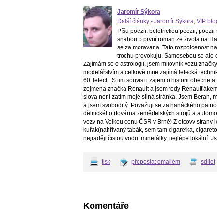
Jaromír Sýkora
Další články - Jaromír Sýkora
,
VIP blo
Píšu poezii, beletrickou poezii, poezii
snahou o první román ze života na Han
se za moravana. Tato rozpolcenost naše
trochu provokuju. Samosebou se ale c
Zajímám se o astrologii, jsem milovník vozů značk
modelářstvím a celkově mne zajímá letecká technika -
60. letech. S tím souvisí i zájem o historii obecn
zejmena značka Renault a jsem tedy Renaulťákem.
slova není zatím moje silná stránka. Jsem Beran, 
a jsem svobodný. Považuji se za hanáckého patriot
dělnického (továrna zemědelských strojů a automo
vozy na Velkou cenu ČSR v Brně) Z otcovy strany je
kuřák(nahřívaný tabák, sem tam cigaretka, cigare
nejraději čistou vodu, minerálky, nejlépe lokální. 
tisk
přeposlat emailem
sdílet
Komentáře