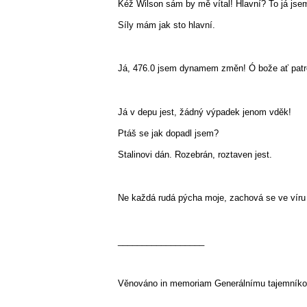
Kéž Wilson sám by mě vítal! Hlavní? To já jsem
Síly mám jak sto hlavní.
Já, 476.0 jsem dynamem změn! Ó bože ať patr
Já v depu jest, žádný výpadek jenom vděk!
Ptáš se jak dopadl jsem?
Stalinovi dán. Rozebrán, roztaven jest.
Ne každá rudá pýcha moje, zachová se ve vír
__________________
Věnováno in memoriam Generálnímu tajemníko