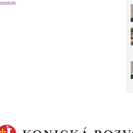
registrujte
.