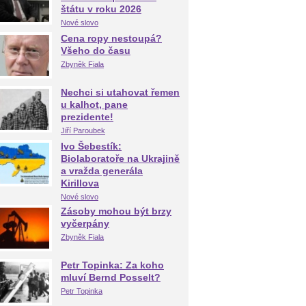
štátu v roku 2026
Nové slovo
Cena ropy nestoupá?
Všeho do času
Zbyněk Fiala
Nechci si utahovat řemen
u kalhot, pane
prezidente!
Jiří Paroubek
Ivo Šebestík:
Biolaboratoře na Ukrajině
a vražda generála
Kirillova
Nové slovo
Zásoby mohou být brzy
vyčerpány
Zbyněk Fiala
Petr Topinka: Za koho
mluví Bernd Posselt?
Petr Topinka