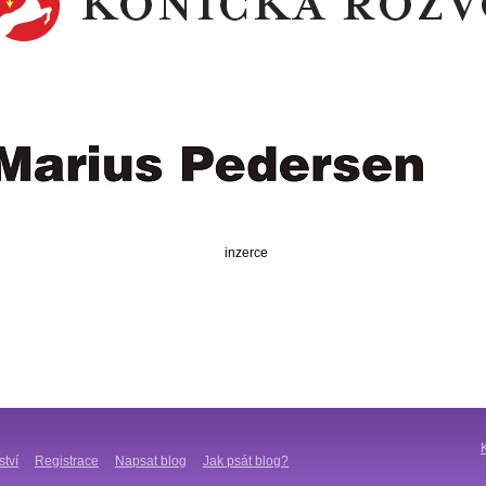
inzerce
ství
Registrace
Napsat blog
Jak psát blog?