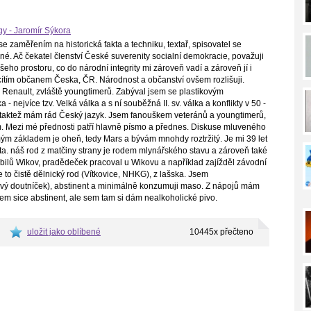
gy - Jaromír Sýkora
 se zaměřením na historická fakta a techniku, textař, spisovatel se
é. Ač čekatel členství České suverenity socialní demokracie, považuji
ho prostoru, co do národní integrity mi zároveň vadí a zároveň jí i
ítím občanem Česka, ČR. Národnost a občanství ovšem rozlišuji.
y Renault, zvláště youngtimerů. Zabýval jsem se plastikovým
 nejvíce tzv. Velká válka a s ní souběžná II. sv. válka a konflikty v 50 -
ě a taktež mám rád Český jazyk. Jsem fanouškem veteránů a youngtimerů,
 Mezi mé přednosti patří hlavně písmo a přednes. Diskuse mluveného
mým základem je oheň, tedy Mars a bývám mnohdy roztržitý. Je mi 39 let
a. náš rod z matčiny strany je rodem mlynářského stavu a zároveň také
bilů Wikov, pradědeček pracoval u Wikovu a například zajížděl závodní
 to čistě dělnický rod (Vítkovice, NHKG), z lašska. Jsem
tový doutníček), abstinent a minimálně konzumuji maso. Z nápojů mám
Jsem sice abstinent, ale sem tam si dám nealkoholické pivo.
uložit jako oblíbené
10445x přečteno