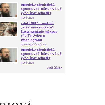
Americko-sionistická
agresia voči Iránu trvá už
vyše štvrť roka (II.)
Nové slovo
infoBRICS: Izrael čelí
„křesťanské otázce“,
která narušuje měkkou
sílu Tel Avivu a
Washingtonu
Redakce Vaše věc.cz
Americko-sionistická
agresia voči Iránu trvá už
vyše štvrť roka (I.)
Nové slovo
další články