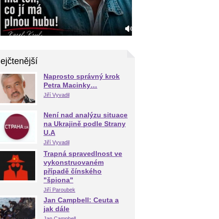
ejčtenější
Naprosto správný krok
Petra Macinky…
Jiří Vyvadil
Není nad analýzu situace
na Ukrajině podle Strany
U.A
Jiří Vyvadil
Trapná spravedlnost ve
vykonstruovaném
případě čínského
"špiona"
Jiří Paroubek
Jan Campbell: Ceuta a
jak dále
Jan Campbell