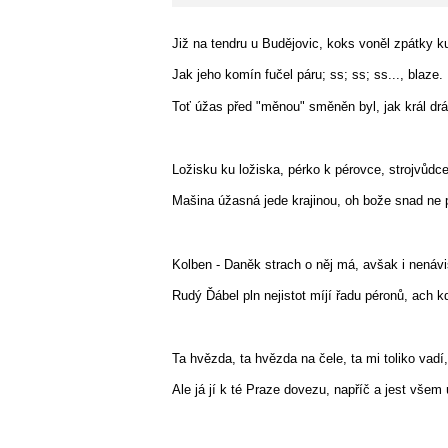
Již na tendru u Budějovic, koks voněl zpátky k
Jak jeho komín fučel páru; ss; ss; ss..., blaze.
Toť úžas před "měnou" směněn byl, jak král dráh
Ložisku ku ložiska, pérko k pérovce, strojvůdce 
Mašina úžasná jede krajinou, oh bože snad ne p
Kolben - Daněk strach o něj má, avšak i nenávis
Rudý Ďábel pln nejistot míjí řadu péronů, ach 
Ta hvězda, ta hvězda na čele, ta mi toliko va
Ale já jí k té Praze dovezu, napříč a jest všem