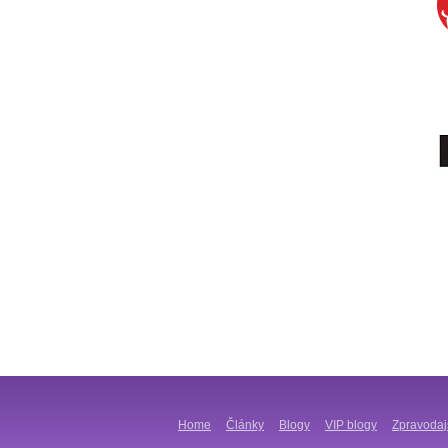
Home
Články
Blogy
VIP blogy
Zpravodaj