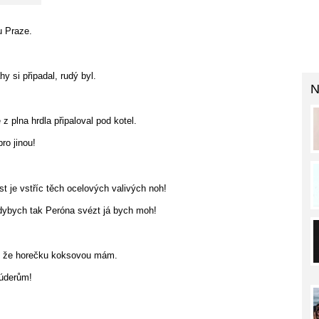
u Praze.
y si připadal, rudý byl.
N
z plna hrdla připaloval pod kotel.
ro jinou!
t je vstříc těch ocelových valivých noh!
kdybych tak Peróna svézt já bych moh!
dí, že horečku koksovou mám.
 úderům!