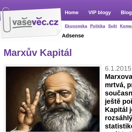
Home
VIP blogy
Blog
Ekonomika
Politika
Svět
Kome
Adsense
Marxův Kapitál
6.1.2015
Marxova 
mrtvá, p
současno
ještě po
Kapitál 
rozsáhl
statistik