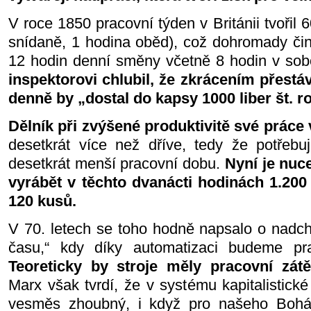
V roce 1850 pracovní týden v Británii tvořil 
snídaně, 1 hodina oběd), což dohromady čin
12 hodin denní směny včetně 8 hodin v sob
inspektorovi chlubil, že zkrácením přestáv
denně by „dostal do kapsy 1000 liber št. r
Dělník při zvýšené produktivitě své práce 
desetkrát více než dříve, tedy že potřeb
desetkrát menší pracovní dobu.
Nyní je nuc
vyrábět v těchto dvanácti hodinách 1.200
120 kusů.
V 70. letech se toho hodně napsalo o nadch
času,“ kdy díky automatizaci budeme pr
Teoreticky by stroje měly pracovní zát
Marx však tvrdí, že v systému kapitalistické
vesměs zhoubný, i když pro našeho Bohá