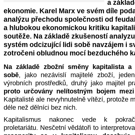
a základ
ekonomie. Karel Marx ve svém díle podal
analýzu přechodu společnosti od feuda
a hlubokou ekonomickou kritiku kapital
soutěže. Na základě zkušeností analyz
systém odcizující lidi sobě navzájem i s
zotročeni obludnou mocí bezduchého kap
Na základě zbožní směny kapitalista a 
sobě
, jako nezávislí majitelé zboží, jede
výrobních prostředků, druhý jako majitel pr
proto určovány nelítostným bojem mezi k
Kapitalisté ale nevyhnutelně vítězí, protože 
déle než dělníci bez nich.
Kapitalismus nakonec vede k pokračuj
proletariátu. Nesčetní vědátoři to interpretov