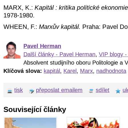
MARX, K.:
Kapitál : kritika politické ekonomie
1978-1980.
WHEEN, F.:
Marxův kapitál.
Praha: Pavel Do
Pavel Herman
Další články - Pavel Herman
,
VIP blogy 
Absolvent studijního oboru Politologie a 
Klíčová slova:
kapitál
,
Karel
,
Marx
,
nadhodnota
tisk
přeposlat emailem
sdílet
ul
Související články