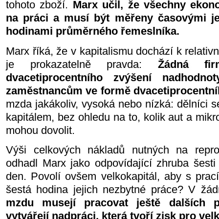
tohoto zboží.
Marx učil, že všechny ekon
na práci a musí být měřeny časovými jed
hodinami průměrného řemeslníka.
Marx říká, že v kapitalismu dochází k relati
je prokazatelně pravda:
Žádná fir
dvacetiprocentního zvýšení nadhodnot
zaměstnancům ve formě dvacetiprocentní
mzda jakákoliv, vysoká nebo nízká: dělníci s
kapitálem, bez ohledu na to, kolik aut a mikr
mohou dovolit.
Výši celkových nákladů nutných na repro
odhadl Marx jako odpovídající zhruba šest
den. Povolí ovšem velkokapitál, aby s prací 
šestá hodina jejich nezbytné práce? V žá
mzdu musejí pracovat ještě dalších p
vytvářejí nadpráci, která tvoří zisk pro vel