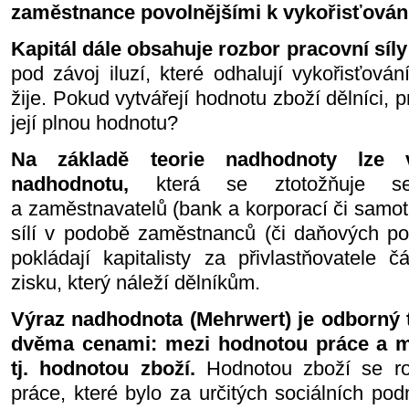
zaměstnance povolnějšími k vykořisťován
Kapitál dále obsahuje rozbor pracovní síl
pod závoj iluzí, které odhalují vykořisťová
žije. Pokud vytvářejí hodnotu zboží dělníci, 
její plnou hodnotu?
Na základě teorie nadhodnoty lze v
nadhodnotu,
která se ztotožňuje se 
a zaměstnavatelů (bank a korporací či samo
sílí v podobě zaměstnanců (či daňových popl
pokládají kapitalisty za přivlastňovatele č
zisku, který náleží dělníkům.
Výraz nadhodnota (Mehrwert) je odborný t
dvěma cenami: mezi hodnotou práce a m
tj. hodnotou zboží.
Hodnotou zboží se r
práce, které bylo za určitých sociálních po