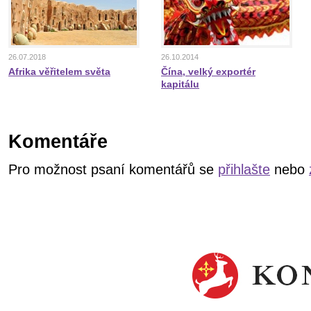
26.07.2018
26.10.2014
Afrika věřitelem světa
Čína, velký exportér
kapitálu
Komentáře
Pro možnost psaní komentářů se
přihlašte
nebo