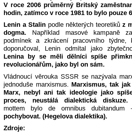
V roce 2006 průměrný Britský zaměstnan
hodin, zatímco v roce 1981 to bylo pouze 
Lenin a Stalin
podle některých teoretiků
z m
dogma.
Například masové kampaně za 
podmínek a zkrácení pracovního týdne, 
doporučoval, Lenin odmítal jako zbyteč
Lenina by se měli dělníci spíše přimkn
revolucionářům, jako byl on sám.
Vládnoucí věrouka SSSR se nazývala marx
jednoduše marxismus.
Marxismus, tak jak 
Marx, nebyl ani tak ideologie jako spíš
proces, neustálá dialektická diskuze.
M
mottem bylo de omnibus dubitandu
pochybovat. (Hegelova dialektika).
Zdroje: