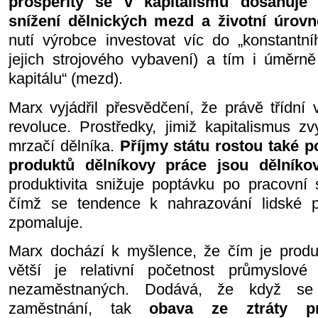
prosperity se v kapitalismu dosahuje
snížení dělnických mezd a životní úrovn
nutí výrobce investovat víc do „konstantní
jejich strojového vybavení) a tím i úměrně
kapitálu“ (mezd).
Marx vyjádřil přesvědčení, že právě třídní
revoluce. Prostředky, jimiž kapitalismus zv
mrzačí dělníka.
Příjmy státu rostou také po
produktů dělníkovy práce jsou dělníko
produktivita snižuje poptávku po pracovní 
čímž se tendence k nahrazování lidské pr
zpomaluje.
Marx dochází k myšlence, že čím je produkt
větší je relativní početnost průmyslové 
nezaměstnaných. Dodává, že když se 
zaměstnání, tak
obava ze ztráty pr