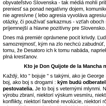
obyvateľstvo Slovenska - tak médiá mohli pribr
preniesť sa ponad negatívny dojem, komuniko
nie agresívne ( lebo agresia vyvoláva agresiu 
otázky, či používať sarkazmus - vzťah oboch s
príjemnejší a hlavne pozitívny pre Slovensko.
Dnes má premiér oprávnene pocit krivdy. Ľud
samozrejmosť, kým na zlo nechcú zabudnúť, a
tomu, že Desatoro ich k tomu nabáda, naprie
plná kresťanov.
Kto je Don Quijote de la Mancha 
Každý, kto " bojuje " s takými, ako je George
boj, ako boj s drogami :
kým budú odberateli
pestovatelia.
Je to boj s veternými mlynmi. Nie
výrobu zbraní, niektorí výskum vesmíru, niekt
konflikty, niektorí farebné revolúcie, niektorí