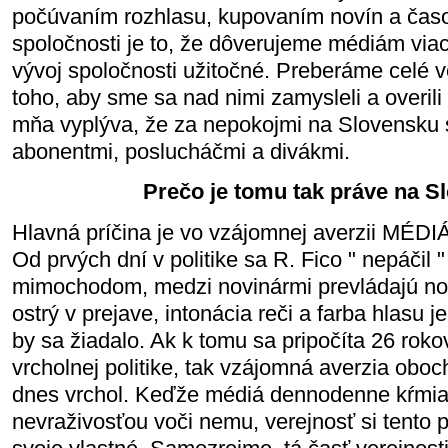
počúvaním rozhlasu, kupovaním novín a časo
spoločnosti je to, že dôverujeme médiám viac,
vývoj spoločnosti užitočné. Preberáme celé v
toho, aby sme sa nad nimi zamysleli a overili
mňa vyplýva, že za nepokojmi na Slovensku s
abonentmi, poslucháčmi a divákmi.
Prečo je tomu tak práve na S
Hlavná príčina je vo vzájomnej averzii MÉDIÁ
Od prvých dní v politike sa R. Fico " nepáčil 
mimochodom, medzi novinármi prevládajú novi
ostrý v prejave, intonácia reči a farba hlasu
by sa žiadalo. Ak k tomu sa pripočíta 26 roko
vrcholnej politike, tak vzájomná averzia obo
dnes vrchol. Keďže médiá dennodenne kŕmia
nevraživosťou voči nemu, verejnosť si tento p