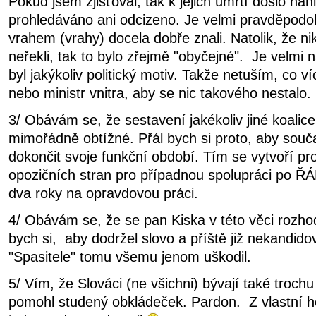
Pokud jsem zjišťoval, tak k jejich úmrtí došlo náh
prohledáváno ani odcizeno. Je velmi pravděpodobn
vrahem (vrahy) docela dobře znali. Natolik, že n
neřekli, tak to bylo zřejmě "obyčejné". Je velmi
byl jakýkoliv politický motiv. Takže netuším, co v
nebo ministr vnitra, aby se nic takového nestalo.
3/ Obávám se, že sestavení jakékoliv jiné koali
mimořádně obtížné. Přál bych si proto, aby sou
dokončit svoje funkční období. Tím se vytvoří pro
opozičních stran pro případnou spolupráci po 
dva roky na opravdovou práci.
4/ Obávám se, že se pan Kiska v této věci rozh
bych si, aby dodržel slovo a příště již nekandidov
"Spasitele" tomu všemu jenom uškodil.
5/ Vím, že Slováci (ne všichni) bývají také troch
pomohl studený obkládeček. Pardon. Z vlastní ho