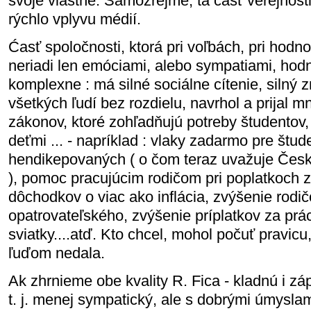
svoje vlastné. Samozrejme, tá časť verejnosti
rýchlo vplyvu médií.
Ćasť spoločnosti, ktorá pri voľbách, pri hodn
neriadi len emóciami, alebo sympatiami, hodn
komplexne : má silné sociálne cítenie, silný 
všetkých ľudí bez rozdielu, navrhol a prijal 
zákonov, ktoré zohľadňujú potreby študentov,
deťmi ... - napríklad : vlaky zadarmo pre štu
hendikepovaných ( o čom teraz uvažuje Česk
), pomoc pracujúcim rodičom pri poplatkoch z
dôchodkov o viac ako inflácia, zvýšenie rodi
opatrovateľského, zvýšenie príplatkov za prác
sviatky....atď. Kto chcel, mohol počuť pravicu,
ľuďom nedala.
Ak zhrnieme obe kvality R. Fica - kladnú i zá
t. j. menej sympatický, ale s dobrými úmyslam