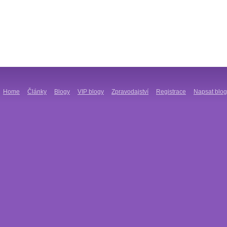
Home
Články
Blogy
VIP blogy
Zpravodajství
Registrace
Napsat blog