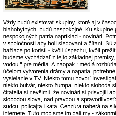
Vždy budú existovať skupiny, ktoré aj v časo
blahobytných, budú nespokojné. Ku skupine
nespokojných patria napríklad - novinári. Po
v spoločnosti aby boli sledovaní a čítaní. S
bažiace po koristi - kvôli úspechu, kvôli preži
budeme vychádzať z tejto základnej premisy, 
vodou " pre médiá. A naopak : médiá rozbúri
účelom vytvorenia drámy a napätia, potrebné 
vysielanie v TV. Niekto tomu hovorí investiga
niekto bulvár, niekto žumpa, niekto sloboda sl
čitatelia si nevšimli, že novinári si prisvojili
slobodou slova, nad pravdou a spravodlivosťou
sudcu, policajta i kata. Cenzúra naberá na sil
internete. Túto moc sme im dali my - zákonmi