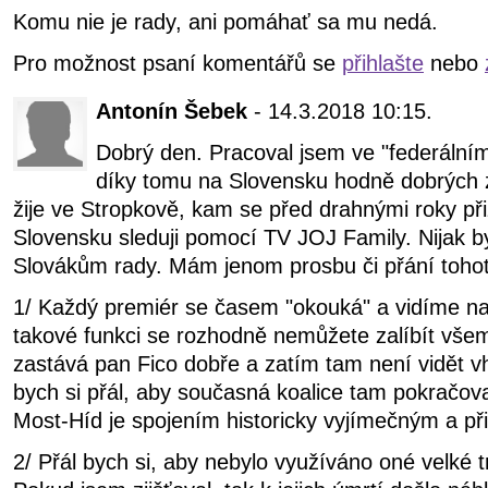
Komu nie je rady, ani pomáhať sa mu nedá.
Pro možnost psaní komentářů se
přihlašte
nebo
Antonín Šebek
- 14.3.2018 10:15.
Dobrý den. Pracoval jsem ve "federáln
díky tomu na Slovensku hodně dobrých
žije ve Stropkově, kam se před drahnými roky přiž
Slovensku sleduji pomocí TV JOJ Family. Nijak b
Slovákům rady. Mám jenom prosbu či přání tohot
1/ Každý premiér se časem "okouká" a vidíme n
takové funkci se rozhodně nemůžete zalíbít všem
zastává pan Fico dobře a zatím tam není vidět 
bych si přál, aby současná koalice tam pokračov
Most-Híd je spojením historicky vyjímečným a př
2/ Přál bych si, aby nebylo využíváno oné velké t