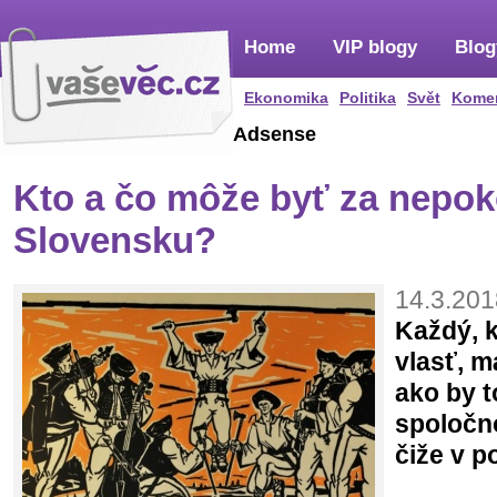
Home
VIP blogy
Blog
Ekonomika
Politika
Svět
Kome
Adsense
Kto a čo môže byť za nepok
Slovensku?
14.3.201
Každý, k
vlasť, m
ako by t
spoločno
čiže v po