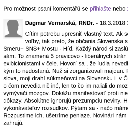
Pro možnost psaní komentářů se
přihlašte
nebo
Dagmar Vernarská, RNDr.
- 18.3.2018 
Cítim potrebu upresniť vlastný text. Ak
voľby, tak preto, že občania Slovenska s
Smeru+ SNS+ Mostu - Híd. Každý národ si zaslúži
sám. To znamená 5 pravicovo - liberálnych strán 
exibicionistami v čele. Hovorí sa , že ľudia neve
kým to nedostanú. Nuž si zorganizovali majdan. P
slova, moji drahí súkmeňovci na Slovensku i v 
o čom nevedia nič iné, len to čo im naliali do mo
vymývači mozgov. Dokážu manifestovať proti n
dôkazy. Absolútne ignorujú prezumpciu neviny. H
vykonávateľov rozsudkov. Pýtam sa - načo máme 
Rozpustime ich, ušetríme peniaze. Novinári nám ú
zahrajú.