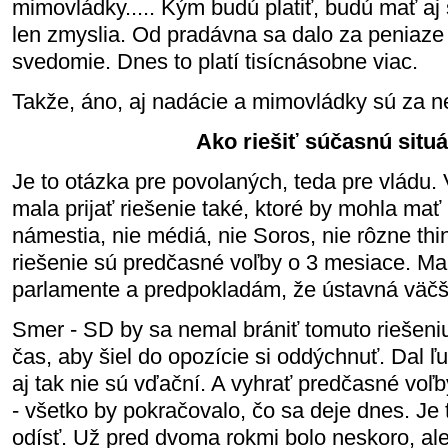
mimovládky..... Kým budú platiť, budú mať aj 
len zmyslia. Od pradávna sa dalo za peniaze k
svedomie. Dnes to platí tisícnásobne viac.
Takže, áno, aj nadácie a mimovládky sú za 
Ako riešiť súčasnú situ
Je to otázka pre povolaných, teda pre vládu.
mala prijať riešenie také, ktoré by mohla mať 
námestia, nie médiá, nie Soros, nie rôzne thin
riešenie sú predčasné voľby o 3 mesiace. Ma
parlamente a predpokladám, že ústavná väčš
Smer - SD by sa nemal brániť tomuto riešeniu
čas, aby šiel do opozície si oddýchnuť. Dal 
aj tak nie sú vďační. A vyhrať predčasné v
- všetko by pokračovalo, čo sa deje dnes. Je 
odísť. Už pred dvoma rokmi bolo neskoro, ale