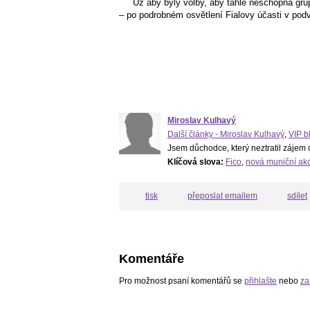
Už aby byly volby, aby tahle neschopná grup
– po podrobném osvětlení Fialovy účasti v pod
Miroslav Kulhavý
Další články - Miroslav Kulhavý
,
VIP b
Jsem důchodce, který neztratil zájem 
Klíčová slova:
Fico
,
nová muniční ak
tisk
přeposlat emailem
sdílet
Komentáře
Pro možnost psaní komentářů se
přihlašte
nebo
za