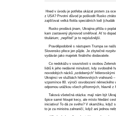
Hned v úvodu je potřeba ukázat prstem za oce
z USA? Prvotní důvod je poškodit Rusko ztráto
zajišťovat velká flotila speciálních lodí (chudá
Rusko prodává jinam, Ukrajina přišla o popla
kam zastavený plynovod směřoval. Ať to dopadne
titulárium; „nepřítel“ je to nejslušnější.
Pravděpodobně s nástupem Trumpa se našla 
Slovensko přece jen půjde. Je zbytečné rozpitvá
vydáván jako majetek finálního dodavatele.
Co nedokážu v souvislosti s osobou Zelenskéh
lídrů k jeho nedávné minulosti, kdy svobodně ha
novodobých nácků „ozdobených“ hitlerovskými s
Ukrajinci ve službách hitlerovských vrahounů –
vzpomínce 80. výročí osvobození německého v
odpornou urážkou všech přítomných, hlavně z ř
Taková všetečná otázka: mají nám být Ukraji
špice samé hloupé kecy, ale místo hledání ces
iniciativu! To dá ze svého? V okamžiku, když s
to je za ministra zahraničí, když ani jednou neb