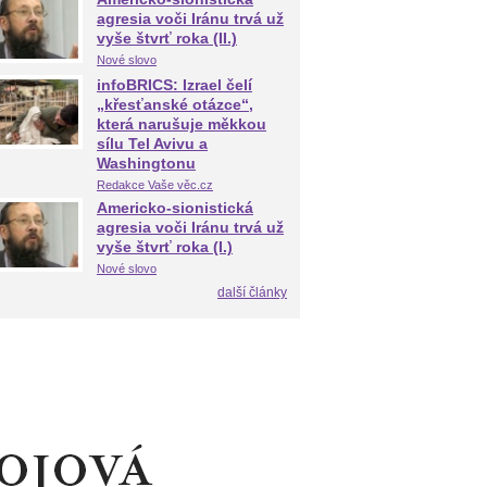
agresia voči Iránu trvá už
vyše štvrť roka (II.)
Nové slovo
infoBRICS: Izrael čelí
„křesťanské otázce“,
která narušuje měkkou
sílu Tel Avivu a
Washingtonu
Redakce Vaše věc.cz
Americko-sionistická
agresia voči Iránu trvá už
vyše štvrť roka (I.)
Nové slovo
další články