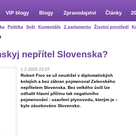
VIP blogy
Blogy
Zpravodajství
Články
20
ka
Politika
Svět
Komentáře
Z parlamentu
Životní prostředí
K
e
skyj nepřítel Slovenska?
1.2.2025 22:07
Robert Fico se už neudržel v diplomatických
kolejích a bez zábran pojmenoval Zelenského
nepřítelem Slovenska. Bez velkého úsilí lze
odhalit hlavní příčinu tak negativního
pojmenování : uzavření plynovodu, kterým je –
bylo zásobováno Slovensko.