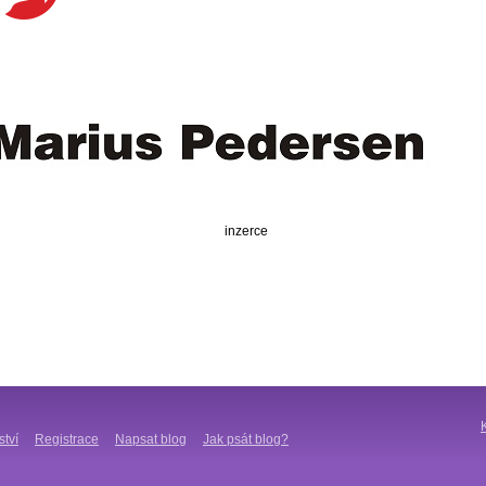
inzerce
ství
Registrace
Napsat blog
Jak psát blog?