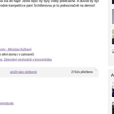
a šla do háje! Ještě lepší by byly volby předčasné. A důvod by byl
vodné kampeličce paní Schillerovou je to jednoznačně na demisi!
logy - Miroslav Kulhavý
o dění doma i v zahraničí.
ce
,
Zelenskyj nevhodně v koncentráku
uložit jako oblíbené
2742x přečteno
A
registrujte
.