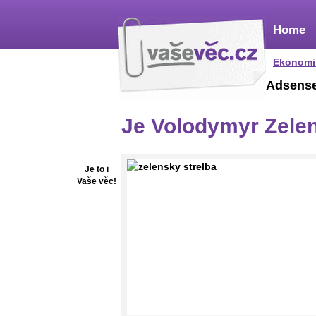
Home
Ekonomi
Adsens
Je Volodymyr Zelen
Je to i
Vaše věc!