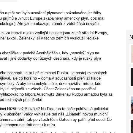
án a ptát se: bylo uzavření plynovodu požadováno jestřáby
u příjmů a „vnutit Evropě zkapalněný americký plyn, což má
k ekologie). Ale jak se ukazuje, záměr z větší části nevyšel.
tek za tranzit a jako vedlejší negace jsou země střední Evropy,
N
 jakkoli, Zelenskyj si v těchto zemích vysloužil lecjaké
obezlička v podobě Azerbájdžánu, kdy „neruský“ plyn na
vat i jiné dodávky do různých destinací, kdy je ruský plyn
o pochopit - a to i při eliminaci Ruska - je postoj evropských
jloval, ale co horšího – doma v současnosti přehlíží tisíce
ymboly. A aby toho nebylo málo, drze navštíví místo, kde
 byli ti nejhorší ze všech. Účast Zelenského na pondělní
yhlazovacího tábora Auschwitz Birkenau Rudou armádou byla až
ad rodinných příslušníků.
nci bližší než Slováci? Na Fica má ta naše pokřivená politická
ty k ukončení války vyhlašuje ten náš „Lipánek“ novou muniční
áhne na státní, tak po všech těch škrtech by patřil před soud! Co
yl schopen nastínit cestu k míru.