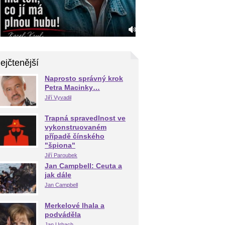
ejčtenější
Naprosto správný krok
Petra Macinky…
Jiří Vyvadil
Trapná spravedlnost ve
vykonstruovaném
případě čínského
"špiona"
Jiří Paroubek
Jan Campbell: Ceuta a
jak dále
Jan Campbell
Merkelové lhala a
podváděla
Jan Urbach