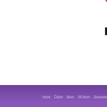
Home
Články
Blogy
VIP blogy
Zpravodaj