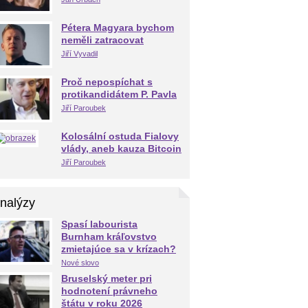
Pétera Magyara bychom
neměli zatracovat
Jiří Vyvadil
Proč nepospíchat s
protikandidátem P. Pavla
Jiří Paroubek
Kolosální ostuda Fialovy
vlády, aneb kauza Bitcoin
Jiří Paroubek
nalýzy
Spasí labourista
Burnham kráľovstvo
zmietajúce sa v krízach?
Nové slovo
Bruselský meter pri
hodnotení právneho
štátu v roku 2026