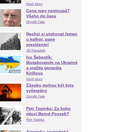
Nové slovo
Cena ropy nestoupá?
Všeho do času
Zbyněk Fiala
Nechci si utahovat řemen
u kalhot, pane
prezidente!
Jiří Paroubek
Ivo Šebestík:
Biolaboratoře na Ukrajině
a vražda generála
Kirillova
Nové slovo
Zásoby mohou být brzy
vyčerpány
Zbyněk Fiala
Petr Topinka: Za koho
mluví Bernd Posselt?
Petr Topinka
Americko-sionistická