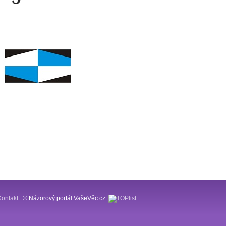
Kontakt
© Názorový portál VašeVěc.cz