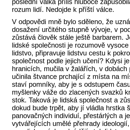
poslední válka příliš hluboce zapůsobila
rozum lidí. Nedojde k příští válce.
V odpovědi mně bylo sděleno, že uznáv
dosažení určitého stupně vývoje, v po
zůstává člověk stále ještě barbarem. 
lidské společnosti je rozumově vysoce
lidstvo, připravuje lidstvu cestu k pokro
společnost podle jejich učení? Kdysi j
hranicích, mučila v žalářích, v dobách
učinila štvance prchající z místa na m
staví pomníky, aby je s odstupem času 
myšlenky váže do zlacených svazků kn
stok. Taková je lidská společnost a zů
dokud bude trpět, aby jí vládla hrstka 
panovačných individuí, přestárlých a ješ
vytvářejících umělé přehrady ideologi