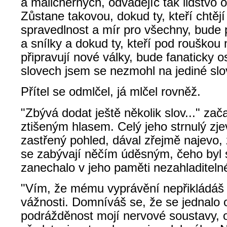
a malicherných, odvádějíc tak lidstvo 
Zůstane takovou, dokud ty, kteří chtějí
spravedlnost a mír pro všechny, bude 
a snílky a dokud ty, kteří pod rouškou 
připravují nové války, bude fanaticky o
slovech jsem se nezmohl na jediné slo
Přítel se odmlčel, já mlčel rovněž.
"Zbývá dodat ještě několik slov..." začal
ztišeným hlasem. Celý jeho strnulý zjev
zastřený pohled, dával zřejmě najevo,
se zabývají něčím úděsným, čeho byl
zanechalo v jeho paměti nezahladiteln
"Vím, že mému vyprávění nepřikládáš př
vážnosti. Domníváš se, že se jednalo o
podrážděnost mojí nervové soustavy, o 