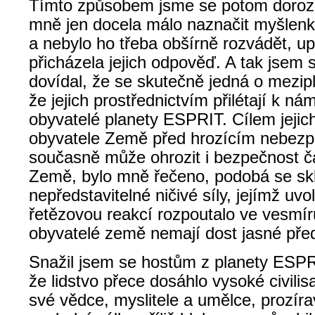
Tímto způsobem jsme se potom dorozu
mně jen docela málo naznačit myšlenk
a nebylo ho třeba obšírně rozvádět, u
přicházela jejich odpověď. A tak jsem
dovídal, že se skutečně jedná o mezipl
že jejich prostřednictvím přilétají k n
obyvatelé planety ESPRIT. Cílem jejich
obyvatele Země před hrozícím nebezp
současně může ohrozit i bezpečnost č
Země, bylo mně řečeno, podobá se skla
nepředstavitelné ničivé síly, jejímž uv
řetězovou reakcí rozpoutalo ve vesmíru
obyvatelé země nemají dost jasné pře
Snažil jsem se hostům z planety ESPR
že lidstvo přece dosáhlo vysoké civili
své vědce, myslitele a umělce, prozírav