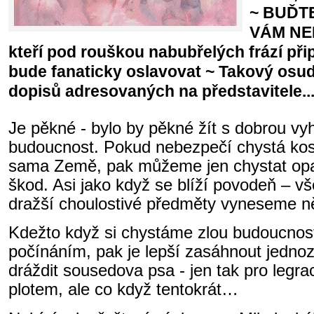
~ BUĎTE
VÁM NEB
kteří pod rouškou nabubřelých frází přip
bude fanaticky oslavovat ~ Takový osud
dopisů adresovaných na představitele..
Je pěkné - bylo by pěkné žít s dobrou vyh
budoucnost. Pokud nebezpečí chystá kos
sama Země, pak můžeme jen chystat opa
škod. Asi jako když se blíží povodeň – v
dražší choulostivé předměty vyneseme 
Kdežto když si chystáme zlou budoucnos
počínáním, pak je lepší zasáhnout jedno
dráždit sousedova psa - jen tak pro legrac
plotem, ale co když tentokrát…