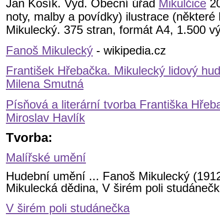
Jan Kosík. Vyd. Obecní úřad
Mikulčice
20
noty, malby a povídky) ilustrace (některé
Mikulecký. 375 stran, formát A4, 1.500 vý
Fanoš Mikulecký
- wikipedia.cz
František Hřebačka. Mikulecký lidový hud
Milena Smutná
Písňová a literární tvorba Františka Hřeb
Miroslav Havlík
Tvorba:
Malířské umění
Hudební umění ... Fanoš Mikulecký (1912
Mikulecká dědina, V širém poli studánečka
V širém poli studánečka