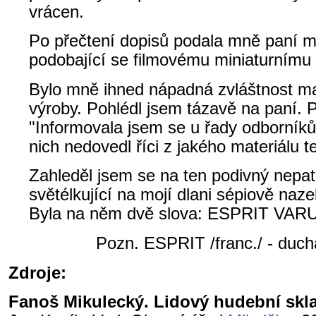
vrácen.
Po přečtení dopisů podala mně paní ma
podobající se filmovému miniaturnímu
Bylo mně ihned nápadná zvláštnost mat
výroby. Pohlédl jsem tázavě na paní. 
"Informovala jsem se u řady odborníků
nich nedovedl říci z jakého materiálu t
Zahleděl jsem se na ten podivný nepa
světélkující na mojí dlani sépiově naz
Byla na něm dvě slova: ESPRIT VAR
Pozn. ESPRIT /franc./ - duch
Zdroje:
Fanoš Mikulecký. Lidový hudební skla