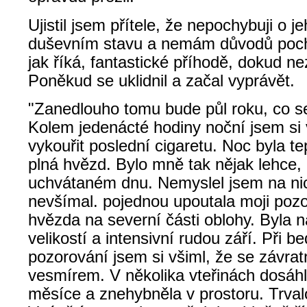
Ujistil jsem přítele, že nepochybuji o 
duševním stavu a nemám důvodů pochy
jak říká, fantastické příhodě, dokud ne
Poněkud se uklidnil a začal vyprávět.
"Zanedlouho tomu bude půl roku, co se
Kolem jedenácté hodiny noční jsem si
vykouřit poslední cigaretu. Noc byla te
plná hvězd. Bylo mně tak nějak lehce,
uchvátaném dnu. Nemyslel jsem na nic
nevšímal. pojednou upoutala moji pozo
hvězda na severní části oblohy. Byla
velikostí a intensivní rudou září. Při be
pozorování jsem si všiml, že se závratn
vesmírem. V několika vteřinách dosáhla
měsíce a znehybněla v prostoru. Trval