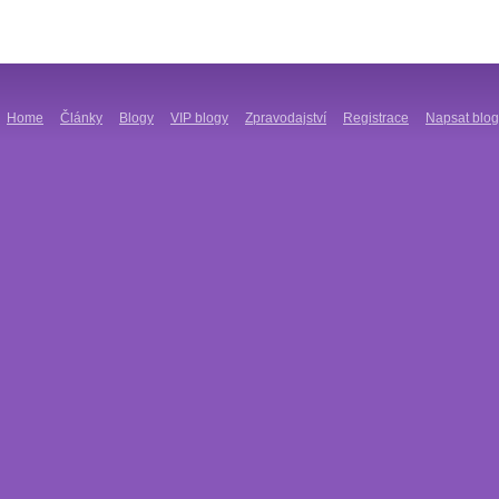
Home
Články
Blogy
VIP blogy
Zpravodajství
Registrace
Napsat blog