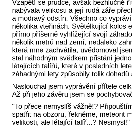
Vzápětí se prudce, avšak bezhlučně řít
nabývala velikosti a její rudá záře pře
a modravý odstín. Všechno co vypráví
několika vteřinách. Světélkující kolos e
přímo příšerně vyhlížející svojí záhado
několik metrů nad zemí, nedaleko zahr
která mne zachvátila, uvědomoval jsem
stal náhodným svědkem přistání jedno
létajících talířů, které v posledních le
záhadnými lety způsobily tolik dohadů 
Naslouchal jsem vyprávění přítele cel
Až při jeho závěru jsem se pochybova
"To přece nemyslíš vážně!? Připouštím
spatřit na obzoru, řekněme, meteorit
velikosti, ale létající talíř...? Nesmysl!"