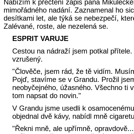
Nabízím k přečtení zápis pana Mikulecké
mimořádného nadání. Zaznamenal ho si
desítkami let, ale týká se nebezpečí, kte
Zalévané, roste, ale nezelená se.
ESPRIT VARUJE
Cestou na nádraží jsem potkal přítele.
vzrušený.
"Člověče, jsem rád, že tě vidím. Musím
Pojď, stavíme se v Grandu. Prožil jsem
neobyčejného, úžasného. Všechno ti v
tom napsat do novin."
V Grandu jsme usedli k osamocenému s
objednal dvě kávy, nabídl mně cigaretu 
"Řekni mně, ale upřímně, opravdově... 