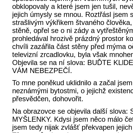
obklopovaly a které jsem jen tušil, nev
jejich úmysly se mnou. Roztřásl jsem
strašlivým výkřikem štvaného člověka,
stěně, opřel se o ni zády a vytřeštěn
prohledával hrozivě prázdný prostor k
chvíli zazářila část stěny před mýma 
televizní zrcadlovku, byla však mnohe
Objevila se na ní slova: BUĎTE KLl
VÁM NEBEZPEČÍ.
To mne poněkud uklidnilo a začal jsem
neznámými bytostmi, o jejichž existenc
přesvědčen, dohovořit.
Na obrazovce se objevila další slov
MYŠLENKY. Kdysi jsem něco málo četl 
jsem tedy nijak zvlášť překvapen jeji