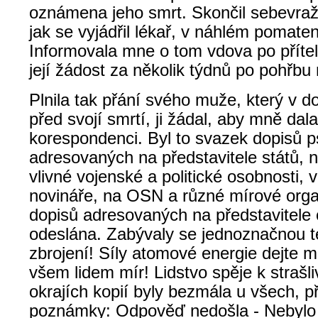
oznámena jeho smrt. Skončil sebevražd
jak se vyjádřil lékař, v náhlém pomaten
Informovala mne o tom vdova po příteli
její žádost za několik týdnů po pohřbu n
Plnila tak přání svého muže, který v d
před svojí smrtí, ji žádal, aby mně dala
korespondenci. Byl to svazek dopisů 
adresovaných na představitele států,
vlivné vojenské a politické osobnosti,
novináře, na OSN a různé mírové org
dopisů adresovaných na představitele 
odeslána. Zabývaly se jednoznačnou t
zbrojení! Síly atomové energie dejte 
všem lidem mír! Lidstvo spěje k strašli
okrajích kopií byly bezmála u všech, p
poznámky: Odpověď nedošla - Nebylo 