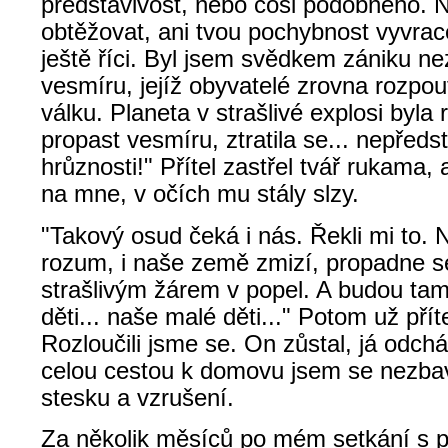
představivost, nebo cosi podobného. 
obtěžovat, ani tvou pochybnost vyvrace
ještě říci. Byl jsem svědkem zániku n
vesmíru, jejíž obyvatelé zrovna rozpo
válku. Planeta v strašlivé explosi byla
propast vesmíru, ztratila se... nepředs
hrůznosti!" Přítel zastřel tvář rukama,
na mne, v očích mu stály slzy.
"Takový osud čeká i nás. Řekli mi to. N
rozum, i naše země zmizí, propadne se
strašlivým žárem v popel. A budou ta
děti... naše malé děti..." Potom už přít
Rozloučili jsme se. On zůstal, já odchá
celou cestou k domovu jsem se nezbav
stesku a vzrušení.
Za několik měsíců po mém setkání s p