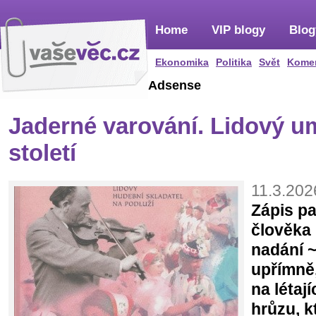
Home
VIP blogy
Blog
Ekonomika
Politika
Svět
Kome
Adsense
Jaderné varování. Lidový u
století
11.3.202
Zápis p
člověka
nadání ~
upřímně,
na létají
hrůzu, k