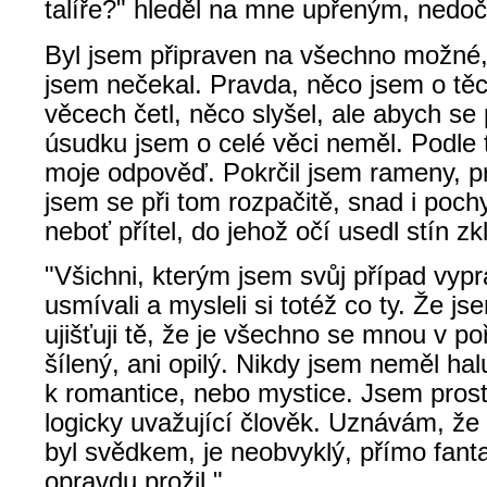
talíře?" hleděl na mne upřeným, ned
Byl jsem připraven na všechno možné, 
jsem nečekal. Pravda, něco jsem o tě
věcech četl, něco slyšel, ale abych se 
úsudku jsem o celé věci neměl. Podle 
moje odpověď. Pokrčil jsem rameny, 
jsem se při tom rozpačitě, snad i poc
neboť přítel, do jehož očí usedl stín z
"Všichni, kterým jsem svůj případ vypr
usmívali a mysleli si totéž co ty. Že js
ujišťuji tě, že je všechno se mnou v p
šílený, ani opilý. Nikdy jsem neměl hal
k romantice, nebo mystice. Jsem prost
logicky uvažující člověk. Uznávám, že
byl svědkem, je neobvyklý, přímo fanta
opravdu prožil."