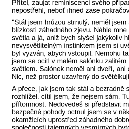
Přítel, zaujat reminiscenci svého přípa
nepostřehl, neboť ihned zase pokračov
"Stál jsem hrůzou strnulý, neměl jsem 
blízkosti záhadného zjevu. Náhle mne o
světla a já, aniž bych slyšel jakýkoliv h
nevysvětlitelným instinktem jsem si u
byl vyzván, abych vstoupil. Nemohu tak
jsem se ocitl v malém salónku zalitém
světlem. Salónek neměl ani dveří, ani 
Nic, než prostor uzavřený do světélkuj
A přece, jak jsem tak stál a bezradně 
rozhlížel, cítil jsem, že nejsem sám. Tu
přítomnost. Nedovedeš si představit mů
bezpečné pohody octnul jsem se v něk
okamžicích uprostřed záhadného dobro
společnosti tajemných vesmírných byto