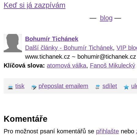
Keď si já zazpívám
—
blog
—
Bohumír Tichánek
Další články - Bohumír Tichánek
,
VIP blo
www.tichanek.cz ~ bohumir@tichanek.cz
Klíčová slova:
atomová válka
,
Fanoš Mikulecký
tisk
přeposlat emailem
sdílet
ul
Komentáře
Pro možnost psaní komentářů se
přihlašte
nebo