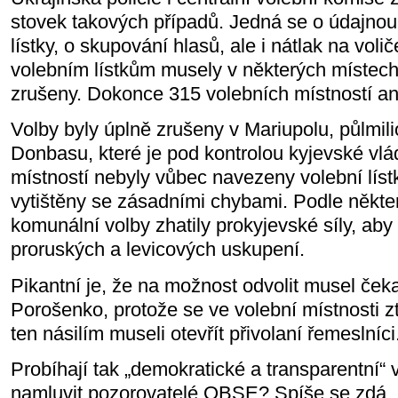
stovek takových případů. Jedná se o údajnou
lístky, o skupování hlasů, ale i nátlak na voli
volebním lístkům musely v některých místech
zrušeny. Dokonce 315 volebních místností an
Volby byly úplně zrušeny v Mariupolu, půlmi
Donbasu, které je pod kontrolou kyjevské vlá
místností nebyly vůbec navezeny volební lístk
vytištěny se zásadními chybami. Podle někte
komunální volby zhatily prokyjevské síly, aby 
proruských a levicových uskupení.
Pikantní je, že na možnost odvolit musel čeka
Porošenko, protože se ve volební místnosti ztr
ten násilím museli otevřít přivolaní řemeslníci
Probíhají tak „demokratické a transparentní“ 
namluvit pozorovatelé OBSE? Spíše se zdá, 