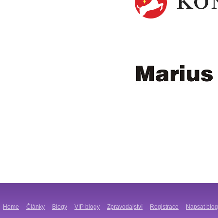
Home
Články
Blogy
VIP blogy
Zpravodajství
Registrace
Napsat blog