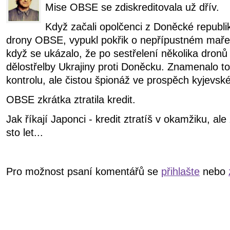
Mise OBSE se zdiskreditovala už dřív.
Když začali opolčenci z Doněcké republi
drony OBSE, vypukl pokřik o nepřípustném mařen
když se ukázalo, že po sestřelení několika dronů
dělostřelby Ukrajiny proti Doněcku. Znamenalo to
kontrolu, ale čistou špionáž ve prospěch kyjevské
OBSE zkrátka ztratila kredit.
Jak říkají Japonci - kredit ztratíš v okamžiku, al
sto let...
Pro možnost psaní komentářů se
přihlašte
nebo