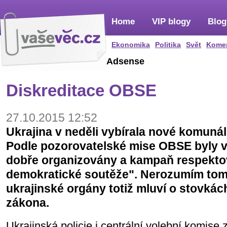
Home
VIP blogy
Blog
Ekonomika
Politika
Svět
Kome
Adsense
Diskreditace OBSE
27.10.2015 12:52
Ukrajina v neděli vybírala nové komunáln
Podle pozorovatelské mise OBSE byly 
dobře organizovány a kampaň respektov
demokratické soutěže". Nerozumím to
ukrajinské orgány totiž mluví o stovká
zákona.
Ukrajinská policie i centrální volební komise