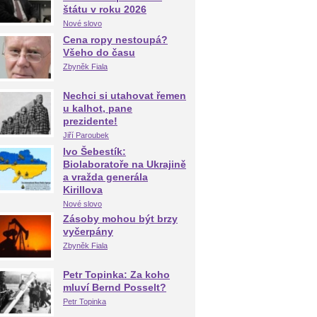
štátu v roku 2026
Nové slovo
Cena ropy nestoupá?
Všeho do času
Zbyněk Fiala
Nechci si utahovat řemen
u kalhot, pane
prezidente!
Jiří Paroubek
Ivo Šebestík:
Biolaboratoře na Ukrajině
a vražda generála
Kirillova
Nové slovo
Zásoby mohou být brzy
vyčerpány
Zbyněk Fiala
Petr Topinka: Za koho
mluví Bernd Posselt?
Petr Topinka