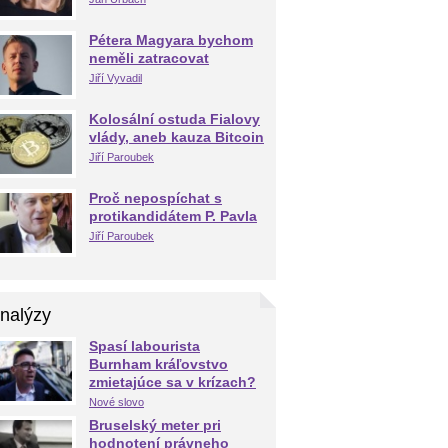
Pétera Magyara bychom
neměli zatracovat
Jiří Vyvadil
Kolosální ostuda Fialovy
vlády, aneb kauza Bitcoin
Jiří Paroubek
Proč nepospíchat s
protikandidátem P. Pavla
Jiří Paroubek
nalýzy
Spasí labourista
Burnham kráľovstvo
zmietajúce sa v krízach?
Nové slovo
Bruselský meter pri
hodnotení právneho