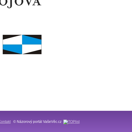
Kontakt
© Názorový portál VašeVěc.cz