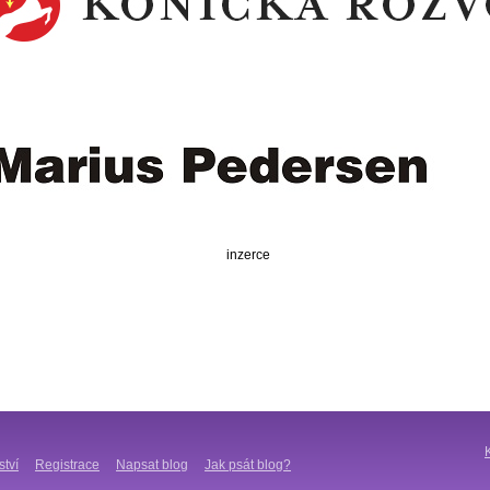
inzerce
ství
Registrace
Napsat blog
Jak psát blog?