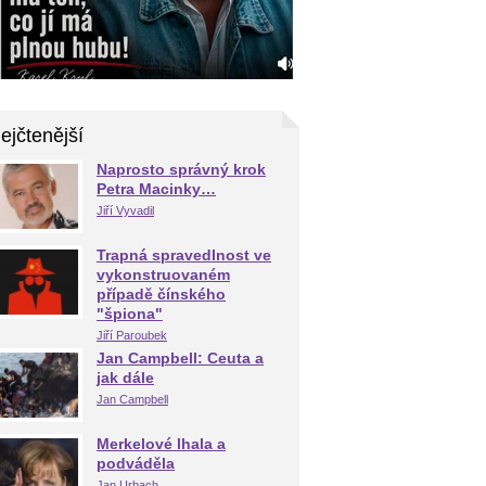
ejčtenější
Naprosto správný krok
Petra Macinky…
Jiří Vyvadil
Trapná spravedlnost ve
vykonstruovaném
případě čínského
"špiona"
Jiří Paroubek
Jan Campbell: Ceuta a
jak dále
Jan Campbell
Merkelové lhala a
podváděla
Jan Urbach