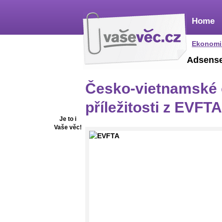
Home
Ekonomi
Adsens
Česko-vietnamské
příležitosti z EVFTA
Je to i
Vaše věc!