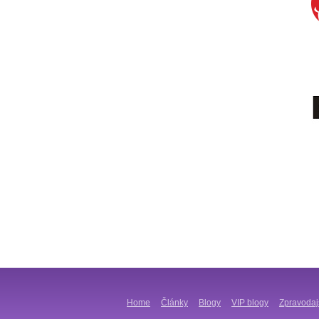
Home
Články
Blogy
VIP blogy
Zpravodaj