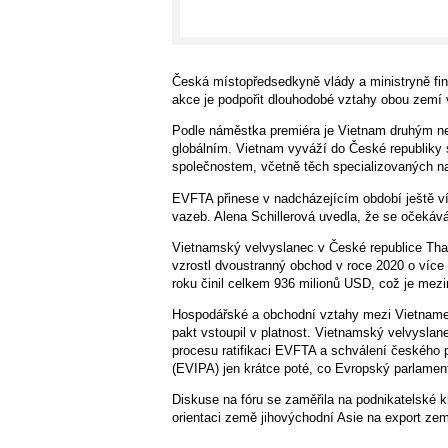
Česká místopředsedkyně vlády a ministryně fin
akce je podpořit dlouhodobé vztahy obou zemí 
Podle náměstka premiéra je Vietnam druhým ne
globálním. Vietnam vyváží do České republiky
společnostem, včetně těch specializovaných na
EVFTA přinese v nadcházejícím období ještě víc
vazeb. Alena Schillerová uvedla, že se očeká
Vietnamský velvyslanec v České republice Th
vzrostl dvoustranný obchod v roce 2020 o více 
roku činil celkem 936 milionů USD, což je mezi
Hospodářské a obchodní vztahy mezi Vietname
pakt vstoupil v platnost. Vietnamský velvyslan
procesu ratifikaci EVFTA a schválení českého
(EVIPA) jen krátce poté, co Evropský parlamen
Diskuse na fóru se zaměřila na podnikatelské k
orientaci země jihovýchodní Asie na export zem