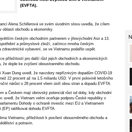
(EVFTA).
ancí Alena Schillerová ve svém úvodním slovu uvedla, že cílem
v oblasti obchodu a ekonomiky.
N
jvětším českým obchodním partnerem v jihovýchodní Asii a 13.
 spotřební a průmyslové zboží, zatímco mnoha českým
 zdravotnické vybavení, se ve Vietnamu podařilo uspět.
e příležitostí pro další růst jejich obchodních a ekonomických
vá, že dojde ke zvýšení oboustranného obchodu.
ai Xuan Dung uvedl, že navzdory nepříznivým dopadům COVID-19
než 22 procent až na 1,5 miliardu USD. V první polovině letošního
roční nárůst o 28 procent vliem úsilí obou stran a dopadu EVFTA.
m a Českem mají obrovský potenciál růst od doby, kdy obchodní
ec uvedl, že Vietnam velmi oceňuje podporu České republiky v
 parlamentu Dohody o ochraně investic mezi EU a Vietnamem
t (EP) ratifikoval dohodu EVFTA.
lima Vietnamu, příležitosti k posílení obousměrného obchodu a
ědělství a potravin.