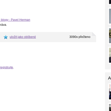
 blogy - Pavel Herman
práva.
uložit jako oblíbené
3090x přečteno
registrujte
.
A