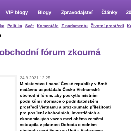
VIP blogy
Blogy
Zpravodajství
Články
20
ka
Politika
Svět
Komentáře
Z parlamentu
Životní prostředí
K
e
 obchodní fórum zkoumá
24.9.2021 12:25
Ministerstvo financí České republiky v Brně
nedávno uspořádalo Česko-Vietnamské
obchodní fórum, aby poskytlo místním
podnikům informace o podnikatelském
prostředí Vietnamu a prozkoumalo příležitosti
pro posílení obchodních, investičních a
ekonomických vazeb mezi oběma zeměmi
vstoupila v platnost Dohoda o volném
obchodu mezi Evpskou Unií a Vietnamem