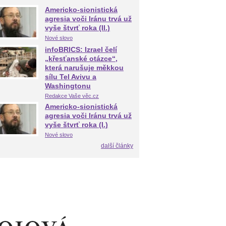
Americko-sionistická
agresia voči Iránu trvá už
vyše štvrť roka (II.)
Nové slovo
infoBRICS: Izrael čelí
„křesťanské otázce“,
která narušuje měkkou
sílu Tel Avivu a
Washingtonu
Redakce Vaše věc.cz
Americko-sionistická
agresia voči Iránu trvá už
vyše štvrť roka (I.)
Nové slovo
další články