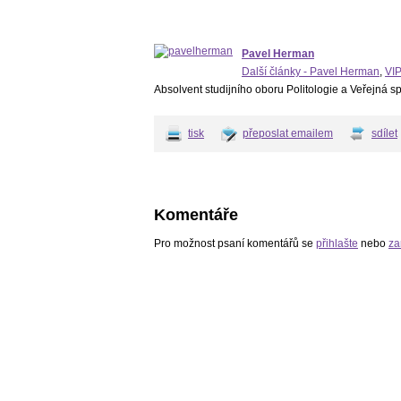
Pavel Herman
Další články - Pavel Herman
,
VIP
Absolvent studijního oboru Politologie a Veřejná s
tisk
přeposlat emailem
sdílet
Komentáře
Pro možnost psaní komentářů se
přihlašte
nebo
za