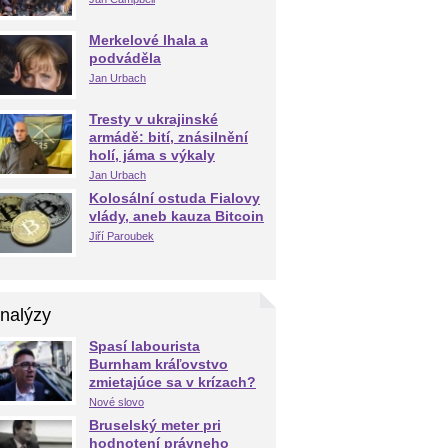
Merkelové lhala a
podváděla
Jan Urbach
Tresty v ukrajinské
armádě: bití, znásilnění
holí, jáma s výkaly
Jan Urbach
Kolosální ostuda Fialovy
vlády, aneb kauza Bitcoin
Jiří Paroubek
nalýzy
Spasí labourista
Burnham kráľovstvo
zmietajúce sa v krízach?
Nové slovo
Bruselský meter pri
hodnotení právneho