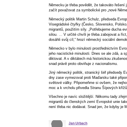
Německu je třeba povědět, že takováto řešení js
začít považovat za symbolické pro „nové Němec
Německý politik Martin Schulz, předseda Evrops
Visegrádské čtyřky (Česko, Slovensko, Polsko
migrantů, použitím síly. „Potřebujeme ducha ev
silou. … V určité chvíli je třeba zabojovat a ří
dosáhli svůj cíl,“ hrozí německý sociální demok
Německo v bylo minulosti prostřednictvím Evro
jeho nacistické minulosti. Dnes se ale zdá, a s
diktovat. A v diktátech má historickou zkušenos
snad právě proto obviňuje z nacionalismu.
Jiný německý politik, stranický šéf předsedy E
dny zase vymezoval proti Maďarsku také připom
světové války. Připomeňme si ovšem, že nejh
moc a k vrcholu přivedla Stranu Šípových křížů
Všechno je navíc složitější. Někomu tady zřejm
migrantů do členských zemí Evropské unie také v
není třeba nic dodávat. Snad jen, že kdyby je 
Jan Urbach