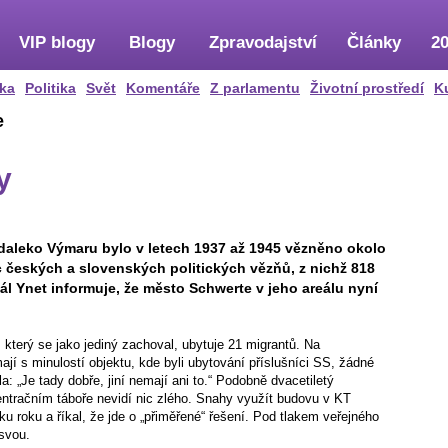
VIP blogy
Blogy
Zpravodajství
Články
20
ka
Politika
Svět
Komentáře
Z parlamentu
Životní prostředí
K
e
y
aleko Výmaru bylo v letech 1937 až 1945 vězněno okolo
isíc českých a slovenských politických vězňů, z nichž 818
ál Ynet informuje, že město Schwerte v jeho areálu nyní
který se jako jediný zachoval, ubytuje 21 migrantů. Na
ají s minulostí objektu, kde byli ubytování příslušníci SS, žádné
la: „Je tady dobře, jiní nemají ani to.“ Podobně dvacetiletý
entračním táboře nevidí nic zlého. Snahy využít budovu v KT
u roku a říkal, že jde o „přiměřené“ řešení. Pod tlakem veřejného
 svou.