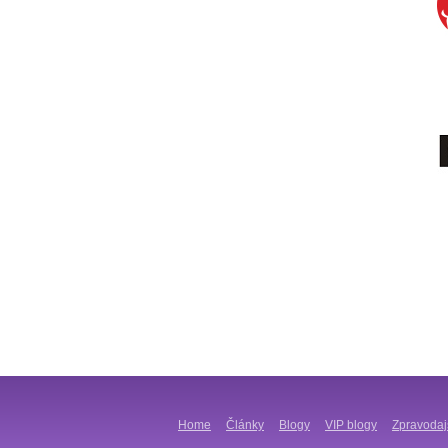
Home
Články
Blogy
VIP blogy
Zpravodaj