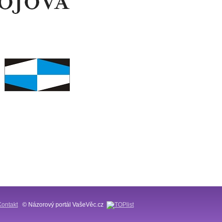
Kontakt
© Názorový portál VašeVěc.cz