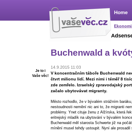
Home
Ekonomi
Adsens
Buchenwald a kvót
14.9.2015 11:03
Je to i
V koncentračním táboře Buchenwald ned
Vaše věc!
čtvrt milionu lidí. Mezi nimi i téměř 8 t
zde zemřelo. Izraelský zpravodajský port
začalo ubytovávat migranty.
Město rozhodlo, že v bývalém strážním baráku, 
nestoudnosti nemění nic ani to, že migranti nem
problémy. Ynet cituje ženu z Alžírska, která řek
eritrejský mladík na ubytování v bývalém konc
Buchenwald měl starosta Schwerte již na počátk
mínění musel tehdy ustoupit. Nyní ale prosadil