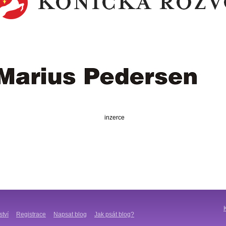
inzerce
ství
Registrace
Napsat blog
Jak psát blog?