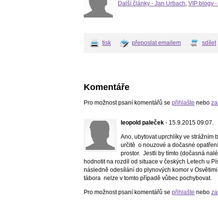
Další články - Jan Urbach
,
VIP blogy 
tisk
přeposlat emailem
sdílet
Komentáře
Pro možnost psaní komentářů se
přihlašte
nebo
za
leopold paleček
- 15.9.2015 09:07.
Ano, ubytovat uprchlíky ve strážním
určitě o nouzové a dočasné opatření 
prostor. Jestli by tímto (dočasná na
hodnotit na rozdíl od situace v českých Letech u P
následně odesílání do plynových komor v Osvětimi 
tábora nelze v tomto případě vůbec pochybovat.
Pro možnost psaní komentářů se
přihlašte
nebo
za