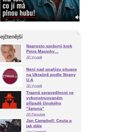
ejčtenější
Naprosto správný krok
Petra Macinky…
Jiří Vyvadil
Není nad analýzu situace
na Ukrajině podle Strany
U.A
Jiří Vyvadil
Trapná spravedlnost ve
vykonstruovaném
případě čínského
"špiona"
Jiří Paroubek
Jan Campbell: Ceuta a
jak dále
Jan Campbell