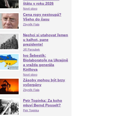
štátu v roku 2026
Nové slovo
Cena ropy nestoupá?
Všeho do času
Zbyněk Fiala
Nechci si utahovat řemen
u kalhot, pane
prezidente!
Jiří Paroubek
Ivo Šebestík:
Biolaboratoře na Ukrajině
a vražda generála
Kirillova
Nové slovo
Zásoby mohou být brzy
vyčerpány
Zbyněk Fiala
Petr Topinka: Za koho
mluví Bernd Posselt?
Petr Topinka