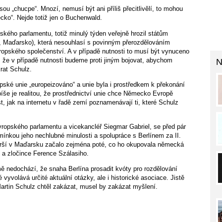
ou „chucpe“. Mnozí, nemusí být ani příliš přecitlivělí, to mohou
ko“. Nejde totiž jen o Buchenwald.
kého parlamentu, totiž minulý týden veřejně hrozil státům
, Maďarsko), která nesouhlasí s povinným přerozdělováním
ropského společenství. A v případě nutnosti to musí být vynuceno
ct, že v případě nutnosti budeme proti jiným bojovat, abychom
N
rat Schulz.
pské unie „europeizováno“ a unie byla i prostředkem k překonání
píše je realitou, že prostřednictví unie chce Německo Evropě
t, jak na internetu v řadě zemí poznamenávají ti, které Schulz
vropského parlamentu a vicekancléř Siegmar Gabriel, se před pár
ínkou jeho nechlubné minulosti a spolupráce s Berlínem za II.
orší v Maďarsku začalo zejména poté, co ho okupovala německá
 a zločince Ference Szálasiho.
ě nedochází, že snaha Berlína prosadit kvóty pro rozdělování
yvolává určité aktuální otázky, ale i historické asociace. Jistě
Martin Schulz chtěl zakázat, musel by zakázat myšlení.