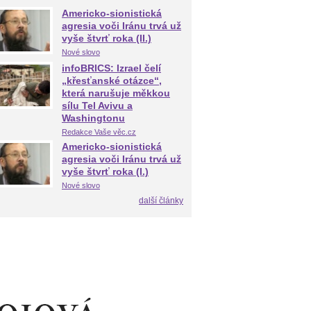
Americko-sionistická
agresia voči Iránu trvá už
vyše štvrť roka (II.)
Nové slovo
infoBRICS: Izrael čelí
„křesťanské otázce“,
která narušuje měkkou
sílu Tel Avivu a
Washingtonu
Redakce Vaše věc.cz
Americko-sionistická
agresia voči Iránu trvá už
vyše štvrť roka (I.)
Nové slovo
další články