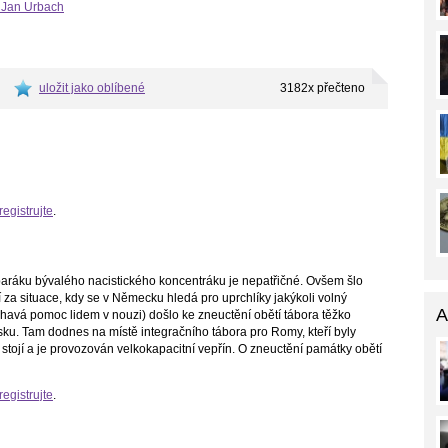
- Jan Urbach
uložit jako oblíbené
3182x přečteno
registrujte
.
 baráku bývalého nacistického koncentráku je nepatřičné. Ovšem šlo
za situace, kdy se v Německu hledá pro uprchlíky jakýkoli volný
A
léhavá pomoc lidem v nouzi) došlo ke zneuctění obětí tábora těžko
ísku. Tam dodnes na místě integračního tábora pro Romy, kteří byly
stojí a je provozován velkokapacitní vepřín. O zneuctění památky obětí
registrujte
.