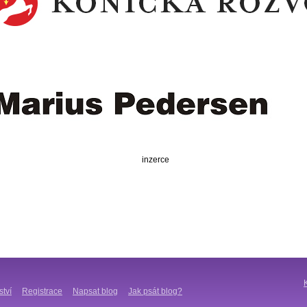
inzerce
ství
Registrace
Napsat blog
Jak psát blog?