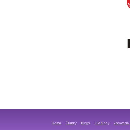
Home
Články
Blogy
VIP blogy
Zpravodaj