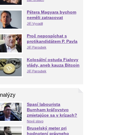
Pétera Magyara bychom
neměli zatracovat
Jiří Vyvadil
Proč nepospíchat s
protikandidátem P. Pavla
Jiří Paroubek
Kolosální ostuda Fialovy
vlády, aneb kauza Bitcoin
Jiří Paroubek
nalýzy
Spasí labourista
Burnham kráľovstvo
zmietajúce sa v krízach?
Nové slovo
Bruselský meter pri
hodnotení právneho