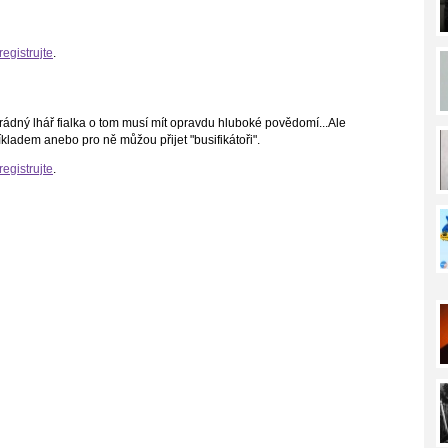
registrujte
.
zrádný lhář fialka o tom musí mít opravdu hluboké povědomí...Ale
íkladem anebo pro ně můžou přijet "busifikátoři".
registrujte
.