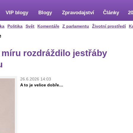
VIP blogy
Blogy
Zpravodajství
Články
20
ka
Politika
Svět
Komentáře
Z parlamentu
Životní prostředí
K
e
míru rozdráždilo jestřáby
u
26.6.2026 14:03
A to je velice dobře…