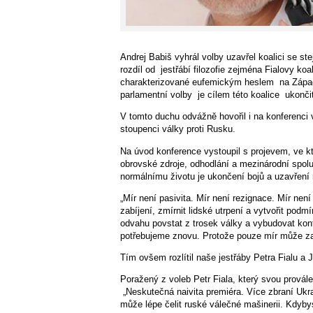
Andrej Babiš vyhrál volby uzavřel koalici se st
rozdíl od jestřábí filozofie zejména Fialovy 
charakterizované eufemickým heslem na Západ č
parlamentní volby je cílem této koalice ukončit
V tomto duchu odvážně hovořil i na konferenci
stoupenci války proti Rusku.
Na úvod konference vystoupil s projevem, ve kte
obrovské zdroje, odhodlání a mezinárodní spol
normálnímu životu je ukončení bojů a uzavření 
„Mír není pasivita. Mír není rezignace. Mír není
zabíjení, zmírnit lidské utrpení a vytvořit pod
odvahu povstat z trosek války a vybudovat kon
potřebujeme znovu. Protože pouze mír může zaji
Tím ovšem rozlítil naše jestřáby Petra Fialu a
Poražený z voleb Petr Fiala, který svou prováleč
„Neskutečná naivita premiéra. Více zbraní Uk
může lépe čelit ruské válečné mašinerii. Kdybyst