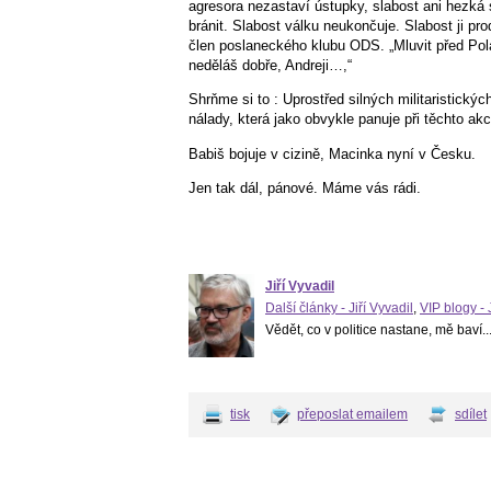
agresora nezastaví ústupky, slabost ani hezká
bránit. Slabost válku neukončuje. Slabost ji pro
člen poslaneckého klubu ODS. „Mluvit před Po
neděláš dobře, Andreji…,“
Shrňme si to : Uprostřed silných militaristickýc
nálady, která jako obvykle panuje při těchto ak
Babiš bojuje v cizině, Macinka nyní v Česku.
Jen tak dál, pánové. Máme vás rádi.
Jiří Vyvadil
Další články - Jiří Vyvadil
,
VIP blogy - 
Vědět, co v politice nastane, mě baví..
tisk
přeposlat emailem
sdílet