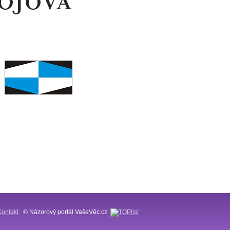
Kontakt
© Názorový portál VašeVěc.cz