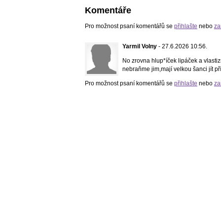
Komentáře
Pro možnost psaní komentářů se
přihlašte
nebo
za
Yarmil Volny
- 27.6.2026 10:56.
No zrovna hlup*íček lipáček a vlasti
nebraňme jim,mají velkou šanci jít př
Pro možnost psaní komentářů se
přihlašte
nebo
za