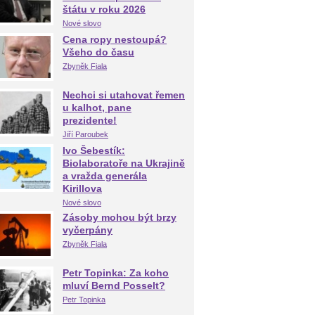
štátu v roku 2026
Nové slovo
Cena ropy nestoupá?
Všeho do času
Zbyněk Fiala
Nechci si utahovat řemen
u kalhot, pane
prezidente!
Jiří Paroubek
Ivo Šebestík:
Biolaboratoře na Ukrajině
a vražda generála
Kirillova
Nové slovo
Zásoby mohou být brzy
vyčerpány
Zbyněk Fiala
Petr Topinka: Za koho
mluví Bernd Posselt?
Petr Topinka