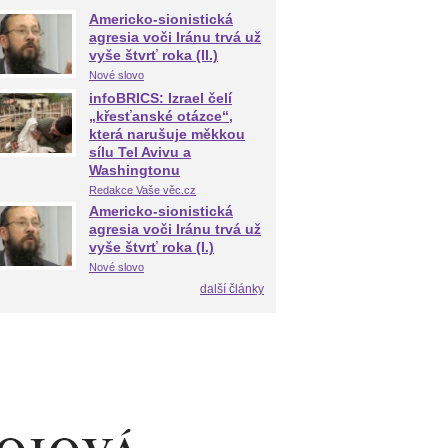
Americko-sionistická
agresia voči Iránu trvá už
vyše štvrť roka (II.)
Nové slovo
infoBRICS: Izrael čelí
„křesťanské otázce“,
která narušuje měkkou
sílu Tel Avivu a
Washingtonu
Redakce Vaše věc.cz
Americko-sionistická
agresia voči Iránu trvá už
vyše štvrť roka (I.)
Nové slovo
další články