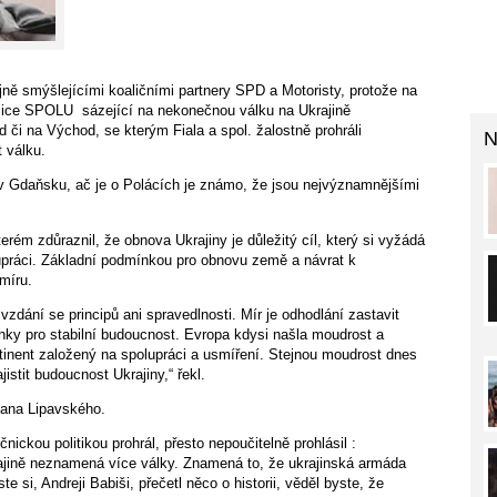
ejně smýšlejícími koaličními partnery SPD a Motoristy, protože na
koalice SPOLU sázející na nekonečnou válku na Ukrajině
i na Východ, se kterým Fiala a spol. žalostně prohráli
N
 válku.
 v Gdaňsku, ač je o Polácích je známo, že jsou nejvýznamnějšími
rém zdůraznil, že obnova Ukrajiny je důležitý cíl, který si vyžádá
upráci. Základní podmínkou pro obnovu země a návrat k
míru.
 vzdání se principů ani spravedlnosti. Mír je odhodlání zastavit
mínky pro stabilní budoucnost. Evropa kdysi našla moudrost a
tinent založený na spolupráci a usmíření. Stejnou moudrost dnes
stit budoucnost Ukrajiny,“ řekl.
 Jana Lipavského.
nickou politikou prohrál, přesto nepoučitelně prohlásil :
rajině neznamená více války. Znamená to, že ukrajinská armáda
e si, Andreji Babiši, přečetl něco o historii, věděl byste, že