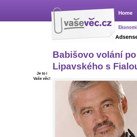
Home
Ekonomi
Adsens
Babišovo volání po 
Lipavského s Fialo
Je to i
Vaše věc!