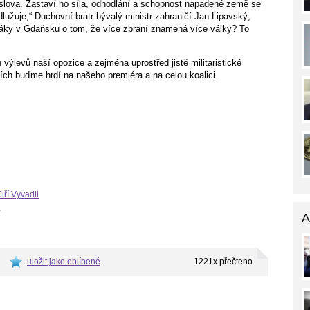
 slova. Zastaví ho síla, odhodlání a schopnost napadené země se
dlužuje,“ Duchovní bratr bývalý ministr zahraničí Jan Lipavský,
láky v Gdaňsku o tom, že více zbraní znamená více války? To
h výlevů naší opozice a zejména uprostřed jistě militaristické
cích buďme hrdí na našeho premiéra a na celou koalici.
Jiří Vyvadil
.
A
uložit jako oblíbené
1221x přečteno