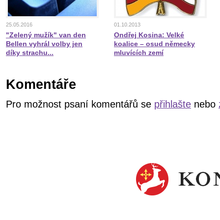
25.05.2016
01.10.2013
"Zelený mužík" van den
Ondřej Kosina: Velké
Bellen vyhrál volby jen
koalice – osud německy
díky strachu...
mluvících zemí
Komentáře
Pro možnost psaní komentářů se
přihlašte
nebo