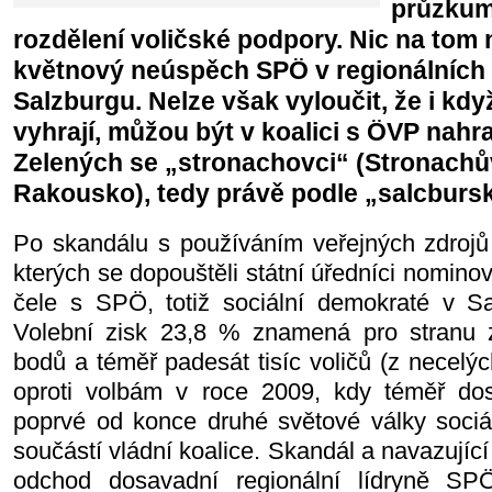
průzkum
rozdělení voličské podpory. Nic na tom 
květnový neúspěch SPÖ v regionálních 
Salzburgu. Nelze však vyloučit, že i kdy
vyhrají, můžou být v koalici s ÖVP nah
Zelených se „stronachovci“ (Stronachů
Rakousko), tedy právě podle „salcbursk
Po skandálu s používáním veřejných zdrojů 
kterých se dopouštěli státní úředníci nominov
čele s SPÖ, totiž sociální demokraté v Sal
Volební zisk 23,8 % znamená pro stranu z
bodů a téměř padesát tisíc voličů (z necelý
oproti volbám v roce 2009, kdy téměř do
poprvé od konce druhé světové války soci
součástí vládní koalice. Skandál a navazující
odchod dosavadní regionální lídryně SPÖ