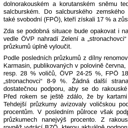
dolnorakouském a korutanském sněmu ted
salcburském. Do salcburského zemského s
také svobodní (FPÖ), kteří získali 17 % a zůst
Zda se podobná situace bude opakovat i n
vedle ÖVP nahradí Zelení a „stronachovci“ 
průzkumů úplně vyloučit.
Podle posledních průzkumů z dílny renomov
Karmasin, publikovaných v polovině červn
resp. 28 % voličů, ÖVP 24-25 %, FPÖ 18
„stronachovci“ 8-9 %. Žádná další stra
dostatečnou podporu, aby se do rakouské 
Před rokem se ještě zdálo, že by kartami 
Tehdejší průzkumy avizovaly voličskou po
procentům. V posledním půlroce však podp
průzkumech nanejvýš procento. Z rakous
rovněž vytrácí BZÖ, kterou aktuálně podporu