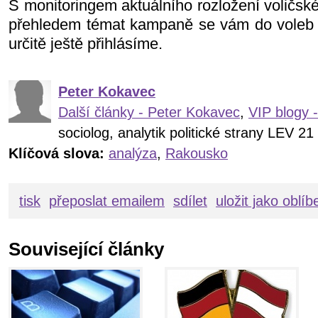
S monitoringem aktuálního rozložení voličsk
přehledem témat kampaně se vám do voleb 
určitě ještě přihlásíme.
Peter Kokavec
Další články - Peter Kokavec
,
VIP blogy 
sociolog, analytik politické strany LEV 21
Klíčová slova:
analýza
,
Rakousko
tisk
přeposlat emailem
sdílet
uložit jako oblí
Související články