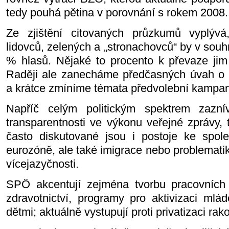
tedy pouhá pětina v porovnání s rokem 2008.
Ze zjištění citovaných průzkumů vyplývá
lidovců, zelených a „stronachovců“ by v sou
% hlasů. Nějaké to procento k převaze jim 
Raději ale zanecháme předčasných úvah o 
a krátce zmíníme témata předvolební kampa
Napříč celým politickým spektrem zazní
transparentnosti ve výkonu veřejné zprávy, 
často diskutované jsou i postoje ke spo
eurozóně, ale také imigrace nebo problemati
vícejazyčnosti.
SPÖ akcentují zejména tvorbu pracovních 
zdravotnictví, programy pro aktivizaci mlá
dětmi; aktuálně vystupují proti privatizaci ra