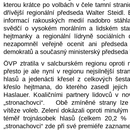
kterou krátce po volbách v čele tamní stran
dřívější regionální předseda Walter Steidl.
informací rakouských medií nadobro stáhla 
svědčí o vysokém morálním a lidském stan
hejtmanky a regionální lídryně sociálních 
nezapomněl veřejně ocenit ani předseda 
demokratů a současný ministerský předsed
ÖVP ztratila v salcburském regionu oproti
přesto je ale nyní v regionu nejsilnější st
hlasů a jedenácti křesel z celkových šestatř
křeslo hejtmana, do kterého zasedl jejich r
Haslauer. Koaličními partnery lidovců v no
„stronachovci“. Obě zmíněné strany lze 
vítěze voleb. Zelení dokázali oproti minulý
téměř trojnásobek hlasů (celkem 20,2 % 
„stronachovci“ zde při své premiéře zazname