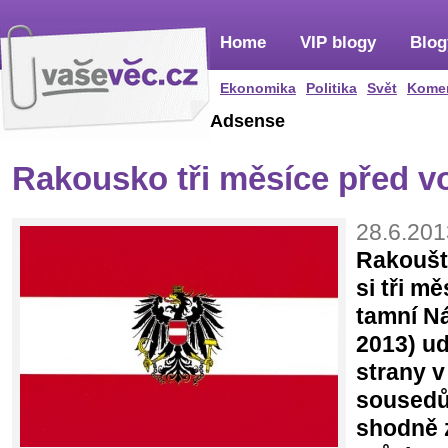
Home
VIP blogy
Blog
Ekonomika
Politika
Svět
Kome
Adsense
Rakousko tři měsíce před v
28.6.201
Rakoušt
si tři m
tamní Ná
2013) ud
strany v
sousedů.
shodně z