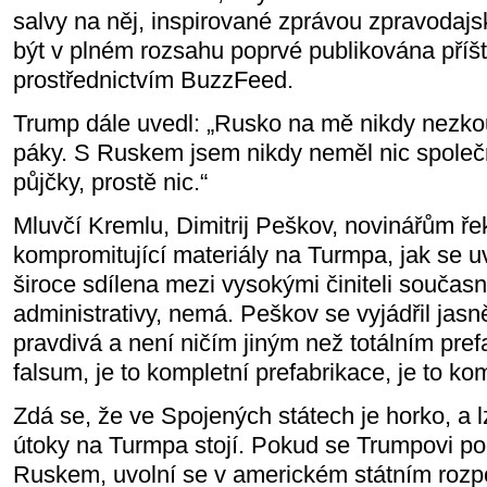
salvy na něj, inspirované zprávou zpravodajs
být v plném rozsahu poprvé publikována příští
prostřednictvím BuzzFeed.
Trump dále uvedl: „Rusko na mě nikdy nezko
páky. S Ruskem jsem nikdy neměl nic spole
půjčky, prostě nic.“
Mluvčí Kremlu, Dimitrij Peškov, novinářům ř
kompromitující materiály na Turmpa, jak se uv
široce sdílena mezi vysokými činiteli součas
administrativy, nemá. Peškov se vyjádřil jasn
pravdivá a není ničím jiným než totálním prefa
falsum, je to kompletní prefabrikace, je to ko
Zdá se, že ve Spojených státech je horko, a lz
útoky na Turmpa stojí. Pokud se Trumpovi pod
Ruskem, uvolní se v americkém státním rozp