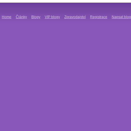
Home
Články
Blogy
VIP blogy
Zpravodajství
Registrace
Napsat blog