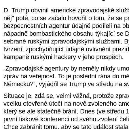
D. Trump obvinil americké zpravodajské služb
něj" poté, co se začalo hovořit o tom, že se 
bezpecnostních agentur údajně podíleli na ob
nápadně bombastického obsahu týkající se D
sebrané ruskými zpravodajskými službami. By
tvrzení, zpochybňujicí údajné ovlivnění prezi
kampaně ruskými hackery v jeho prospěch.
„Zpravodajské agentury by neměly nikdy umož
zpráv na veřejnost. To je poslední rána do m
Německu?“, vyjádřil se Trump ve středu na sv
Situace je, zdá se, velmi vážná, protože zp
vcelku otevřeně útočí na nově zvoleného ame
který se ale statečně brání. Dnes (ve středu
první tiskové konferenci od svého zvolení čel
Chce zabránit tomu, aby se tato událost stala 