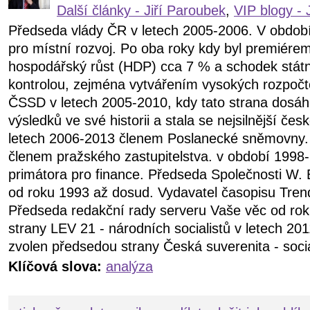
Další články - Jiří Paroubek
,
VIP blogy - 
Předseda vlády ČR v letech 2005-2006. V obdob
pro místní rozvoj. Po oba roky kdy byl premiére
hospodářský růst (HDP) cca 7 % a schodek státn
kontrolou, zejména vytvářením vysokých rozpočt
ČSSD v letech 2005-2010, kdy tato strana dosáhl
výsledků ve své historii a stala se nejsilnější čes
letech 2006-2013 členem Poslanecké sněmovny.
členem pražského zastupitelstva. v období 199
primátora pro finance. Předseda Společnosti W. 
od roku 1993 až dosud. Vydavatel časopisu Tren
Předseda redakční rady serveru Vaše věc od ro
strany LEV 21 - národních socialistů v letech 20
zvolen předsedou strany Česká suverenita - soci
Klíčová slova:
analýza