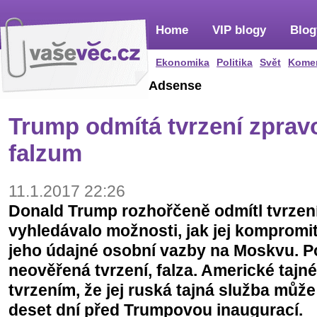
Home
VIP blogy
Blog
Ekonomika
Politika
Svět
Kome
Adsense
Trump odmítá tvrzení zprav
falzum
11.1.2017 22:26
Donald Trump rozhořčeně odmítl tvrzen
vyhledávalo možnosti, jak jej kompromit
jeho údajné osobní vazby na Moskvu. P
neověřená tvrzení, falza. Americké tajné
tvrzením, že jej ruská tajná služba můž
deset dní před Trumpovou inaugurací.