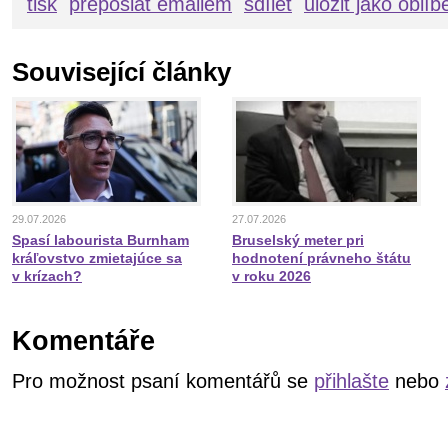
tisk
přeposlat emailem
sdílet
uložit jako oblí
Související články
29.07.2026
27.07.2026
Spasí labourista Burnham
Bruselský meter pri
kráľovstvo zmietajúce sa
hodnotení právneho štátu
v krízach?
v roku 2026
Komentáře
Pro možnost psaní komentářů se
přihlašte
nebo