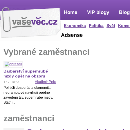
Home
VIP blogy
Blog
Ekonomika
Politika
Svět
Kome
Adsense
Vybrané zaměstnanci
Barbarství superhrubé
mzdy opět na obzoru
Vladimír Pelc
17.7. 10:53
Političtí desperáti a ekonomičtí
negramotové navrhují opětné
zavedení tzv. superhrubé mzdy.
Státní...
zaměstnanci